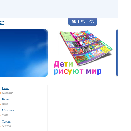
RU
EN
CN
С"
Непал
6
Катманду
Катар
6
Доха
Мальдивы
6
Мале
Турция
6
Анкара