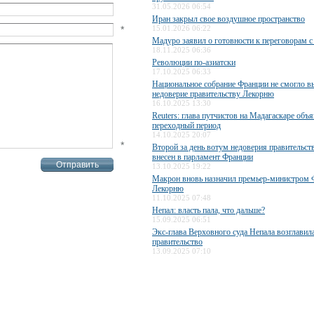
31.05.2026 06:54
Иран закрыл свое воздушное пространство
*
15.01.2026 06:22
Мадуро заявил о готовности к переговорам 
18.11.2025 06:36
Революции по-азиатски
17.10.2025 06:33
Национальное собрание Франции не смогло в
недоверие правительству Лекорню
16.10.2025 13:30
Reuters: глава путчистов на Мадагаскаре объ
переходный период
14.10.2025 20:07
*
Второй за день вотум недоверия правительс
внесен в парламент Франции
13.10.2025 19:22
Макрон вновь назначил премьер-министром 
Лекорню
11.10.2025 07:48
Непал: власть пала, что дальше?
15.09.2025 06:51
Экс-глава Верховного суда Непала возглавил
правительство
13.09.2025 07:10