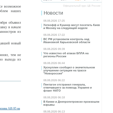
Официальный курс ЦБ России
се возможное
облем наших
Новости
08.08.2026 17:25
ября объявил
Уиткофф и Кушнер могут посетить Киев
авку в начале
и Москву на следующей неделе
 министров из
08.08.2026 17:22
ВС РФ установили контроль над
Ивановкой Харьковской области
щавшей новый
08.08.2026 09:39
Что известно об атаках БПЛА на
инял, тем не
регионы России
но выхода из
08.08.2026 06:44
Хуснуллин сообщил о значительном
улучшении ситуации на трассе
"Новороссия"
08.08.2026 06:22
Пентагон отстранил генерала,
отвечавшего за помощь Украине и
фланг НАТО
08.08.2026 06:18
В Киеве и Днепропетровске произошли
взрывы
нзина АИ-95 на
08.08.2026 06:13