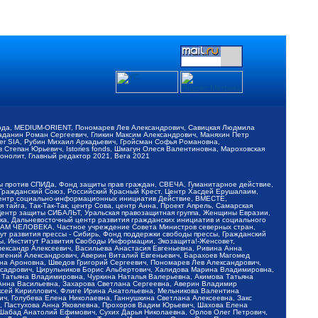
обода, MEDIUM-ORIENT, Пономарев Лев Александрович, Савицкая Людмила
Баданин Роман Сергеевич, Гликин Максим Александрович, Маняхин Петр
er SIA, Рубин Михаил Аркадьевич, Гройсман Софья Романовна,
Степан Юрьевич, Istories fonds, Шмагун Олеся Валентиновна, Мароховская
нолит, Главный редактор 2021, Вега 2021
Мы против СПИДа, Фонд защиты прав граждан, СВЕЧА, Гуманитарное действие,
 Гражданский Союз, Российский Красный Крест, Центр Хасдей Ерушалаим,
 Центр социально-информационных инициатив Действие, ВМЕСТЕ,
айга, Так-Так-Так, центр Сова, центр Анна, Проект Апрель, Самарская
Центр защиты СИБАЛЬТ, Уральская правозащитная группа, Женщины Евразии,
ка, Дальневосточный центр развития гражданских инициатив и социального
АВАМ ЧЕЛОВЕКА, Частное учреждение Совета Министров северных стран,
т развития прессы - Сибирь, Фонд поддержки свободы прессы, Гражданский
ы, Институт Развития Свободы Информации, Экозащита!-Женсовет,
ександр Алексеевич, Васильева Анастасия Евгеньевна, Ривина Анна
вгений Александрович, Аверин Виталий Евгеньевич, Барахоев Магомед
на Ароновна, Шведов Григорий Сергеевич, Пономарев Лев Александрович,
ксадрович, Цирульников Борис Альбертович, Халидова Марина Владимировна,
 Татьяна Владимировна, Чуркина Наталья Валерьевна, Акимова Татьяна
 Анна Васильевна, Захарова Светлана Сергеевна, Аверин Владимир
ксей Кириллович, Флиге Ирина Анатольевна, Мельникова Валентина
, Голубева Елена Николаевна, Ганнушкина Светлана Алексеевна, Закс
, Пастухова Анна Яковлевна, Прохоров Вадим Юрьевич, Шахова Елена
 Шабад Анатолий Ефимович, Сухих Дарья Николаевна, Орлов Олег Петрович,