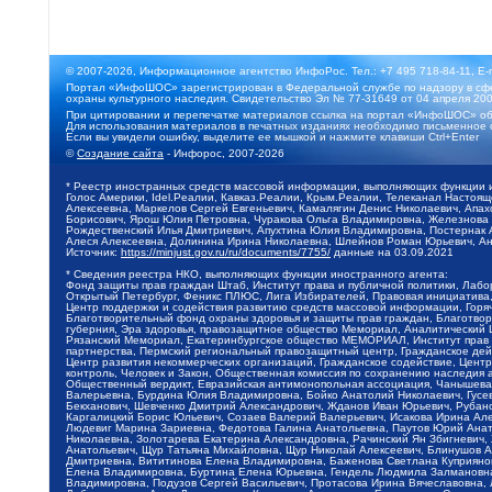
© 2007-2026, Информационное агентство ИнфоРос. Тел.: +7 495 718-84-11, E-
Портал «ИнфоШОС» зарегистрирован в Федеральной службе по надзору в сфе
охраны культурного наследия. Свидетельство Эл № 77-31649 от 04 апреля 200
При цитировании и перепечатке материалов ссылка на портал «ИнфоШОС» об
Для использования материалов в печатных изданиях необходимо письменное 
Если вы увидели ошибку, выделите ее мышкой и нажмите клавиши Ctrl+Enter
©
Создание сайта
- Инфорос, 2007-2026
* Реестр иностранных средств массовой информации, выполняющих функции 
Голос Америки, Idel.Реалии, Кавказ.Реалии, Крым.Реалии, Телеканал Настоя
Алексеевна, Маркелов Сергей Евгеньевич, Камалягин Денис Николаевич, Апах
Борисович, Ярош Юлия Петровна, Чуракова Ольга Владимировна, Железнова М
Рождественский Илья Дмитриевич, Апухтина Юлия Владимировна, Постернак Ал
Алеся Алексеевна, Долинина Ирина Николаевна, Шлейнов Роман Юрьевич, Ани
Источник:
https://minjust.gov.ru/ru/documents/7755/
данные на
03.09.2021
* Сведения реестра НКО, выполняющих функции иностранного агента:
Фонд защиты прав граждан Штаб, Институт права и публичной политики, Лаб
Открытый Петербург, Феникс ПЛЮС, Лига Избирателей, Правовая инициатива, 
Центр поддержки и содействия развитию средств массовой информации, Горя
Благотворительный фонд охраны здоровья и защиты прав граждан, Благотвори
губерния, Эра здоровья, правозащитное общество Мемориал, Аналитический 
Рязанский Мемориал, Екатеринбургское общество МЕМОРИАЛ, Институт прав ч
партнерства, Пермский региональный правозащитный центр, Гражданское де
Центр развития некоммерческих организаций, Гражданское содействие, Цент
контроль, Человек и Закон, Общественная комиссия по сохранению наследия
Общественный вердикт, Евразийская антимонопольная ассоциация, Чанышева 
Валерьевна, Бурдина Юлия Владимировна, Бойко Анатолий Николаевич, Гусев
Бекханович, Шевченко Дмитрий Александрович, Жданов Иван Юрьевич, Рубано
Каргалицкий Борис Юльевич, Созаев Валерий Валерьевич, Исакова Ирина Ал
Людевиг Марина Зариевна, Федотова Галина Анатольевна, Паутов Юрий Анато
Николаевна, Золотарева Екатерина Александровна, Рачинский Ян Збигневич
Анатольевич, Щур Татьяна Михайловна, Щур Николай Алексеевич, Блинушов 
Дмитриевна, Вититинова Елена Владимировна, Баженова Светлана Куприяновн
Елена Владимировна, Буртина Елена Юрьевна, Гендель Людмила Залмановна,
Владимировна, Подузов Сергей Васильевич, Протасова Ирина Вячеславовна, 