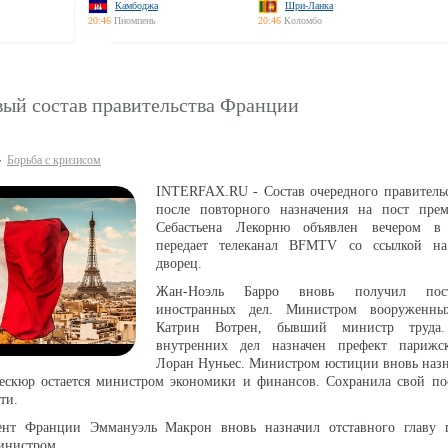
Камбоджа
Шри-Ланка
20:46
Пномпень
20:46
Коломбо
вый состав правительства Франции
Борьба с кризисом
INTERFAX.RU - Состав очередного правитель
после повторного назначения на пост прем
Себастьена Лекорню объявлен вечером в 
передает телеканал BFMTV со ссылкой на
дворец.
Жан-Ноэль Барро вновь получил пос
иностранных дел. Министром вооруженны
Катрин Вотрен, бывший министр труда
внутренних дел назначен префект парижс
Лоран Нуньес. Министром юстиции вновь назн
ескюр остается министром экономики и финансов. Сохранила свой по
ти.
ент Франции Эммануэль Макрон вновь назначил отставного главу п
инистром.