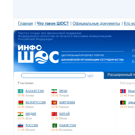
Главная
Что такое ШОС?
Официальные документы
Кто е
Портал создан при финансовой поддержке
Федерального агентства по печати и массовым коммуникациям
Российской Федерации
Расширенный п
Участники:
Наблюдате
КАЗАХСТАН
ИРАН
Монг
19:46
Астана
18:16
Тегеран
21:46
Улан-
БЕЛОРУССИЯ
КИРГИЗИЯ
Афга
16:46
Минск
19:46
Бишкек
18:16
Кабу
ИНДИЯ
КИТАЙ
19:16
Дели
21:46
Пекин
РОССИЯ
ПАКИСТАН
17:46
Москва
18:46
Исламабад