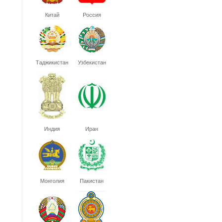
Китай
Россия
Таджикистан
Узбекистан
Индия
Иран
Монголия
Пакистан