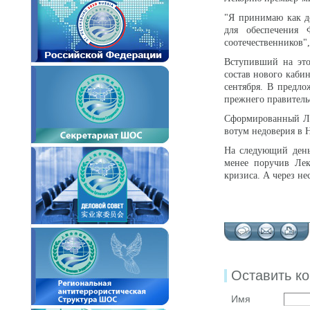
"Я принимаю как д
для обеспечения
соотечественников",
Вступивший на это
состав нового каби
сентября. В предл
прежнего правитель
Сформированный Ле
вотум недоверия в 
На следующий день
менее поручив Лек
кризиса. А через не
Оставить к
Имя