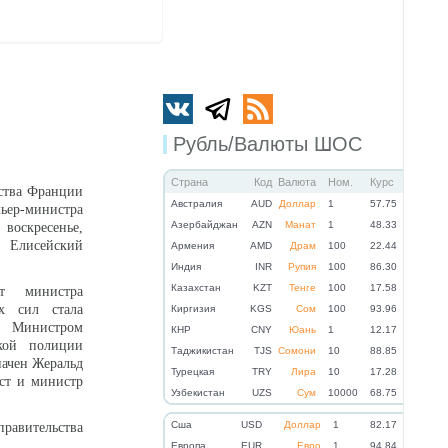
Рубль/Валюты ШОС
Страна
Код
Валюта
Ном.
Курс
ства Франции
Австралия
AUD
Доллар
1
57.75
ьер-министра
Азербайджан
AZN
Манат
1
48.33
воскресенье,
 Елисейский
Армения
AMD
Драм
100
22.44
Индия
INR
Рупия
100
86.30
Казахстан
KZT
Тенге
100
17.58
т министра
х сил стала
Киргизия
KGS
Сом
100
93.96
. Министром
КНР
CNY
Юань
1
12.17
кой полиции
Таджикистан
TJS
Сомони
10
88.85
ачен Жеральд
Турецкая
TRY
Лира
10
17.28
ст и министр
Узбекистан
UZS
Сум
10000
68.75
Cша
USD
Доллар
1
82.17
равительства
Eвропа
EUR
Евро
1
94.84