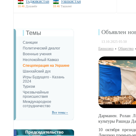
ТАДЖИКИСТАН
УЗБЕКИСТАН
18:46
Душанбе
18:46
Ташкент
Объявлен но
Темы
13.10.2025 05:50
Санкции
Политический диалог
Евросоюз
Общество
Военные учения
Неспокойный Кавказ
Спецоперация на Украине
Шанхайский дух
Игры Будущего - Казань
2024
Туризм
Чрезвычайные
происшествия
Международное
сотрудничество
Все темы »
Дарманен. Ролан Л
культуры Рашида Да
10 октября презид
Лекорню премьер-м