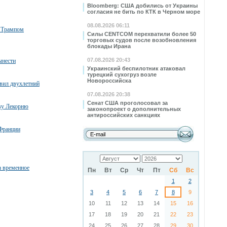
Bloomberg: США добились от Украины
согласия не бить по КТК в Черном море
08.08.2026 06:11
с Трампом
Силы CENTCOM перехватили более 50
торговых судов после возобновления
блокады Ирана
07.08.2026 20:43
ынести
Украинский беспилотник атаковал
турецкий сухогруз возле
Новороссийска
явил двухлетний
07.08.2026 20:38
Сенат США проголосовал за
тву Лекорню
законопроект о дополнительных
антироссийских санкциях
Франции
а временное
Пн
Вт
Ср
Чт
Пт
Сб
Вс
1
2
3
4
5
6
7
8
9
10
11
12
13
14
15
16
17
18
19
20
21
22
23
24
25
26
27
28
29
30