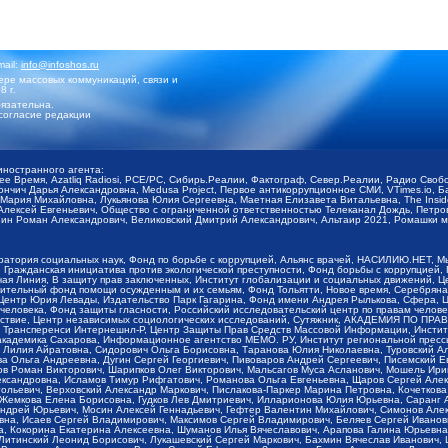
mail:
info@infoshos.ru
ре массовых коммуникаций, связи и
8 г.
язательна.
согласие редакции
иностранного агента:
щее Время, Azatliq Radiosi, PCE/PC, Сибирь.Реалии, Фактограф, Север.Реалии, Радио Св
ончич Дарья Александровна, Medusa Project, Первое антикоррупционное СМИ, VTimes.io, 
ария Михайловна, Лукьянова Юлия Сергеевна, Маетная Елизавета Витальевна, The Insid
ексей Евгеньевич, Общество с ограниченной ответственностью Телеканал Дождь, Петров 
н Роман Александрович, Великовский Дмитрий Александрович, Альтаир 2021, Ромашки мо
оратория социальных наук, Фонд по борьбе с коррупцией, Альянс врачей, НАСИЛИЮ.НЕТ, 
Гражданская инициатива против экологической преступности, Фонд борьбы с коррупцией,
чая Линия, В защиту прав заключенных, Институт глобализации и социальных движений,
тельный фонд помощи осужденным и их семьям, Фонд Тольятти, Новое время, Серебряная т
Центр Юрия Левады, Издательство Парк Гагарина, Фонд имени Андрея Рылькова, Сфера, 
еловека, Фонд защиты гласности, Российский исследовательский центр по правам челове
йствие, Центр независимых социологических исследований, Сутяжник, АКАДЕМИЯ ПО ПР
р Трансперенси Интернешнл-Р, Центр Защиты Прав Средств Массовой Информации, Институ
 академика Сахарова, Информационное агентство МЕМО. РУ, Институт региональной пресс
Лилия Айратовна, Сидорович Ольга Борисовна, Таранова Юлия Николаевна, Туровский Ал
а Ольга Андреевна, Дугин Сергей Георгиевич, Пивоваров Андрей Сергеевич, Писемский Е
в Роман Викторович, Шарипков Олег Викторович, Мальсагов Муса Асланович, Мошель Ири
ександровна, Исламов Тимур Рифгатович, Романова Ольга Евгеньевна, Щаров Сергей Але
льевич, Верховский Александр Маркович, Пислакова-Паркер Марина Петровна, Кочеткова
, Жемкова Елена Борисовна, Гудков Лев Дмитриевич, Илларионова Юлия Юрьевна, Саранг
Андрей Юрьевич, Мосин Алексей Геннадьевич, Гефтер Валентин Михайлович, Симонов Але
а, Исаев Сергей Владимирович, Максимов Сергей Владимирович, Беляев Сергей Иванович
 Кокорина Екатерина Алексеевна, Шуманов Илья Вячеславович, Арапова Галина Юрьевна
Литинский Леонид Борисович, Лукашевский Сергей Маркович, Бахмин Вячеслав Иванович,