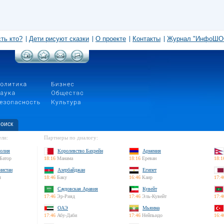
сть кто?
Дети рисуют сказки
О проекте
Контакты
Журнал "ИнфоШО
оиск
ли:
Партнеры по диалогу:
олия
Королевство Бахрейн
Армения
Батор
18:16
Манама
18:16
Ереван
18:1
нистан
Азербайджан
Египет
л
18:46
Баку
16:46
Каир
17:4
Саудовская Аравия
Кувейт
17:46
Эр-Рияд
17:46
Эль-Кувейт
17:4
ОАЭ
Мьянма
17:46
Абу-Даби
17:46
Нейпьидо
16:4