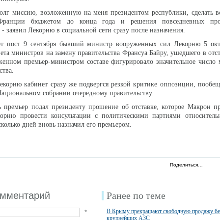
олг миссию, возложенную на меня президентом республики, сделать в
 Франции бюджетом до конца года и решения повседневных пр
 - заявил Лекорню в социальной сети сразу после назначения.
т пост 9 сентября бывший министр вооруженных сил Лекорню 5 окт
нета министров на замену правительства Франсуа Байру, ушедшего в отст
оженном премьер-министром составе фигурировало значительное число
ства.
корню кабинет сразу же подвергся резкой критике оппозиции, пообе
Национальном собрании очередному правительству.
 премьер подал президенту прошение об отставке, которое Макрон пр
орню провести консультации с политическими партиями относитель
сколько дней вновь назначил его премьером.
Поделиться…
омментарий
Ранее по теме
В Крыму прекращают свободную продажу бе
*
крупнейших АЗС