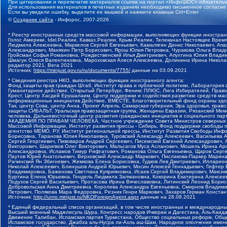
При цитировании и перепечатке материалов ссылка на портал «ИнфоШОС» обязательн
Для использования материалов в печатных изданиях необходимо письменное согласие
Если вы увидели ошибку, выделите ее мышкой и нажмите клавиши Ctrl+Enter
©
Создание сайта
- Инфорос, 2007-2026
* Реестр иностранных средств массовой информации, выполняющих функции иностранн
Голос Америки, Idel.Реалии, Кавказ.Реалии, Крым.Реалии, Телеканал Настоящее Время
Людмила Алексеевна, Маркелов Сергей Евгеньевич, Камалягин Денис Николаевич, Апах
Александрович, Маняхин Петр Борисович, Ярош Юлия Петровна, Чуракова Ольга Влади
Гройсман Софья Романовна, Рождественский Илья Дмитриевич, Апухтина Юлия Владимир
Шмагун Олеся Валентиновна, Мароховская Алеся Алексеевна, Долинина Ирина Никола
редактор 2021, Вега 2021
Источник:
https://minjust.gov.ru/ru/documents/7755/
данные на
03.09.2021
* Сведения реестра НКО, выполняющих функции иностранного агента:
Фонд защиты прав граждан Штаб, Институт права и публичной политики, Лаборатория
Гуманитарное действие, Открытый Петербург, Феникс ПЛЮС, Лига Избирателей, Правов
Крест, Центр Хасдей Ерушалаим, Центр поддержки и содействия развитию средств мас
информационных инициатив Действие, ВМЕСТЕ, Благотворительный фонд охраны здоров
Так, центр Сова, центр Анна, Проект Апрель, Самарская губерния, Эра здоровья, пр
защиты СИБАЛЬТ, Уральская правозащитная группа, Женщины Евразии, Рязанский Мемо
человека, Дальневосточный центр развития гражданских инициатив и социального пар
АКАДЕМИЯ ПО ПРАВАМ ЧЕЛОВЕКА, Частное учреждение Совета Министров северных стр
Массовой Информации, Институт развития прессы - Сибирь, Фонд поддержки свободы 
агентство МЕМО. РУ, Институт региональной прессы, Институт Развития Свободы Инф
Борисовна, Таранова Юлия Николаевна, Туровский Александр Алексеевич, Васильева 
Сергей Георгиевич, Пивоваров Андрей Сергеевич, Писемский Евгений Александрович,
Викторович, Шарипков Олег Викторович, Мальсагов Муса Асланович, Мошель Ирина Ар
Александровна, Исламов Тимур Рифгатович, Романова Ольга Евгеньевна, Щаров Серг
Паутов Юрий Анатольевич, Верховский Александр Маркович, Пислакова-Паркер Марина
Рачинский Ян Збигневич, Жемкова Елена Борисовна, Гудков Лев Дмитриевич, Иллари
Николай Алексеевич, Блинушов Андрей Юрьевич, Мосин Алексей Геннадьевич, Гефтер
Владимировна, Баженова Светлана Куприяновна, Исаев Сергей Владимирович, Максим
Буртина Елена Юрьевна, Гендель Людмила Залмановна, Кокорина Екатерина Алексеев
Подузов Сергей Васильевич, Протасова Ирина Вячеславовна, Литинский Леонид Борис
Добровольская Анна Дмитриевна, Королева Александра Евгеньевна, Смирнов Владими
Петрович, Полякова Мара Федоровна, Резник Генри Маркович, Захаров Герман Конста
Источник:
http://unro.minjust.ru/NKOForeignAgent.aspx
данные на
28.08.2021
* Единый федеральный список организаций, в том числе иностранных и международны
Высший военный Маджлисуль Шура, Конгресс народов Ичкерии и Дагестана, Аль-Каида, 
Движение Талибан, Исламская партия Туркестана, Общество социальных реформ, Общес
Исламское государство, Джабха аль-Нусра ли-Ахль аш-Шам, Народное ополчение имен