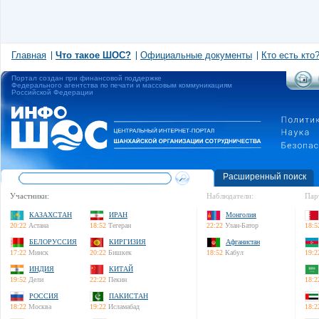
Главная
Что такое ШОС?
Официальные документы
Кто есть кто
Портал создан при финансовой поддержке
Федерального агентства по печати и массовым коммуникациям
Российской Федерации
Расширенный поиск
Участники:
Наблюдатели:
Пар
КАЗАХСТАН
ИРАН
Монголия
20:22
Астана
18:52
Тегеран
22:22
Улан-Батор
18:5
БЕЛОРУССИЯ
КИРГИЗИЯ
Афганистан
17:22
Минск
20:22
Бишкек
18:52
Кабул
19:2
ИНДИЯ
КИТАЙ
19:52
Дели
22:22
Пекин
18:2
РОССИЯ
ПАКИСТАН
18:22
Москва
19:22
Исламабад
18:2