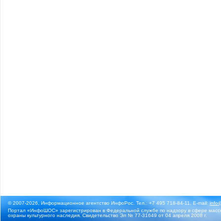
© 2007-2026, Информационное агентство ИнфоРос. Тел.: +7 495 718-84-11, E-mail:
info
Портал «ИнфоШОС» зарегистрирован в Федеральной службе по надзору в сфере массо
охраны культурного наследия. Свидетельство Эл № 77-31649 от 04 апреля 2008 г.