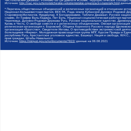
Чистопольский Джамаат, Рохнамо ба суи давлати исломи, Террористическое сообщест
Источник:
http://nac.gov.ru/terroristicheskie-i-ekstremistskie-organizacii-i-materialy.html
данные
* Перечень общественных объединений и религиозных организаций в отношении котор
Национал-большевистская партия, ВЕК РА, Рада земли Кубанской Духовно Родовой Де
Староверов-Инглингов, Нурджулар, К Богодержавию, Таблиги Джамаат, Русское наци
славян, Ат-Такфир Валь-Хиджра, Пит Буль, Национал-социалистическая рабочая парт
Череповца, Духовно-Родовая Держава Русь, Русское национальное единство, Древнер
Кровь и Честь, О свободе совести и о религиозных объединениях, Омская организаци
религиозная организация п. Боровский, Община Коренного Русского народа Щелковског
организация «Братство», Свидетели Иеговы, О противодействии экстремистской деяте
болельщиков «Фирма», Молодежная правозащитная группа МПГ, Курсом Правды и Единен
республика Русь, Арестантское уголовное единство, Башкорт, Нация и свобода, W.H.С
прав граждан, Штабы Навального
Источник:
https://minjust.gov.ru/ru/documents/7822/
данные на
06.08.2021