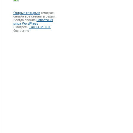
Острые козырьки
смотреть
онлайн все сезоны и серии.
Всегда свежие
новости из
мира WordPress
Смотреть
Танцы на ТНТ
бесплатно