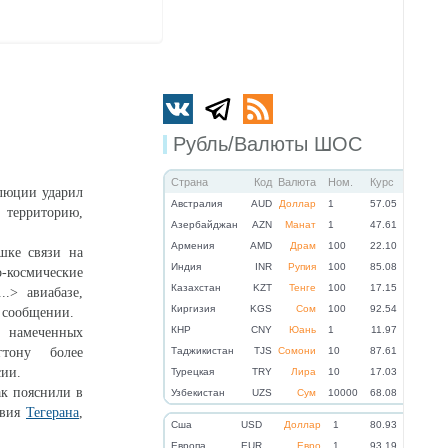
Рубль/Валюты ШОС
Страна
Код
Валюта
Ном.
Курс
люции ударил
Австралия
AUD
Доллар
1
57.05
 территорию,
Азербайджан
AZN
Манат
1
47.61
Армения
AMD
Драм
100
22.10
шке связи на
Индия
INR
Рупия
100
85.08
мические
Казахстан
KZT
Тенге
100
17.15
.> авиабазе,
Киргизия
KGS
Сом
100
92.54
в сообщении.
КНР
CNY
Юань
1
11.97
х намеченных
тону более
Таджикистан
TJS
Сомони
10
87.61
сии.
Турецкая
TRY
Лира
10
17.03
к пояснили в
Узбекистан
UZS
Сум
10000
68.08
твия
Тегерана
,
Cша
USD
Доллар
1
80.93
Eвропа
EUR
Евро
1
93.19