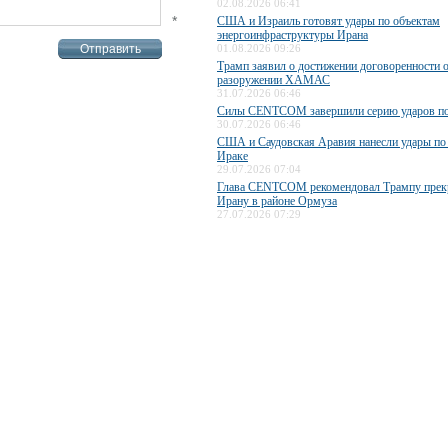
02.08.2026 06:41
*
США и Израиль готовят удары по объектам
энергоинфраструктуры Ирана
01.08.2026 09:26
Трамп заявил о достижении договоренности 
разоружении ХАМАС
31.07.2026 06:46
Силы CENTCOM завершили серию ударов п
30.07.2026 06:46
США и Саудовская Аравия нанесли удары по
Ираке
29.07.2026 07:04
Глава CENTCOM рекомендовал Трампу прекр
Ирану в районе Ормуза
27.07.2026 07:29