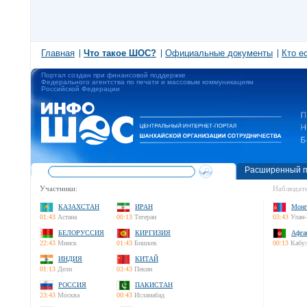
Главная
Что такое ШОС?
Официальные документы
Кто е
Портал создан при финансовой поддержке
Федерального агентства по печати и массовым коммуникациям
Российской Федерации
Расширенный п
Участники:
Наблюдате
КАЗАХСТАН
ИРАН
Монг
01:43
Астана
00:13
Тегеран
03:43
Улан-
БЕЛОРУССИЯ
КИРГИЗИЯ
Афга
22:43
Минск
01:43
Бишкек
00:13
Кабу
ИНДИЯ
КИТАЙ
01:13
Дели
03:43
Пекин
РОССИЯ
ПАКИСТАН
23:43
Москва
00:43
Исламабад