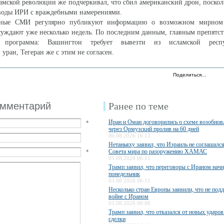
амской революции же подчеркивал, что сбил американский дрон, поскол
 воды ИРИ с враждебными намерениями.
ные СМИ регулярно публикуют информацию о возможном мирном 
суждают уже несколько недель. По последним данным, главным препятст
я программа: Вашингтон требует вывезти из исламской респ
ран, Тегеран же с этим не согласен.
Поделиться…
омментарий
Ранее по теме
Иран и Оман договорились о схеме возобно
*
через Ормузский пролив на 60 дней
06.08.2026 16:13
Нетаньяху заявил, что Израиль не соглашалс
*
Совета мира по разоружению ХАМАС
05.08.2026 06:11
Трамп заявил, что переговоры с Ираном начн
понедельник
03.08.2026 06:11
Несколько стран Европы заявили, что не по
войне с Ираном
03.08.2026 06:06
Трамп заявил, что отказался от новых ударов
сделки