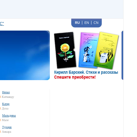
RU
EN
CN
С"
Непал
3
Катманду
Катар
3
Доха
Мальдивы
3
Мале
Турция
3
Анкара