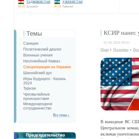
ТАДЖИКИСТАН
УЗБЕКИСТАН
00:43
Душанбе
00:43
Ташкент
КСИР нанес у
Темы
01.06.2026 09:43
Санкции
Политический диалог
Иран
Политика
Воо
Военные учения
Неспокойный Кавказ
Спецоперация на Украине
Шанхайский дух
Игры Будущего - Казань
2024
Туризм
Чрезвычайные
происшествия
Международное
сотрудничество
Все темы »
В выходные ВС США
Центральном коман
включая уничтожен