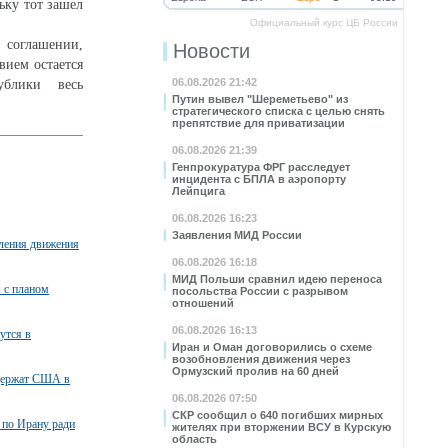
ьку тот зашел
Официальный курс ЦБ России
соглашении,
Новости
вием остается
06.08.2026 21:42
ублики весь
Путин вывел "Шереметьево" из
стратегического списка с целью снять
препятствие для приватизации
06.08.2026 21:39
Генпрокуратура ФРГ расследует
инцидента с БПЛА в аэропорту
Лейпцига
06.08.2026 16:23
Заявления МИД России
вления движения
06.08.2026 16:18
МИД Польши сравнил идею переноса
я с планом
посольства России с разрывом
отношений
06.08.2026 16:13
утся в
Иран и Оман договорились о схеме
возобновления движения через
Ормузский пролив на 60 дней
ддержат США в
06.08.2026 07:50
СКР сообщил о 640 погибших мирных
 по Ирану ради
жителях при вторжении ВСУ в Курскую
область