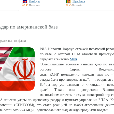
Камбоджа
Шри-Ланка
02:43
Пномпень
02:43
Коломбо
дар по американской базе
руженный конфликт
РИА Новости. Корпус стражей исламской рево
по базе, с которой США атаковали иранскую
передает агентство
Mehr
.
"Американские военные нанесли удар по вы
острове Сирик. Воздушно-кос
силы КСИР немедленно нанесли удар по <..
откуда была произведена атака", — говорится 
Бойцы корпуса заявили о ликвидации все
целей. Также они пригрозили Вашинг
масштабным ответом в случае повторной агрес
 нанесли удары по иранскому радару и пунктам управления БПЛА. Ка
довании (CENTCOM), это стало реакцией на якобы агрессивные дейс
ие беспилотника MQ-1, действовавшего над международными водами.