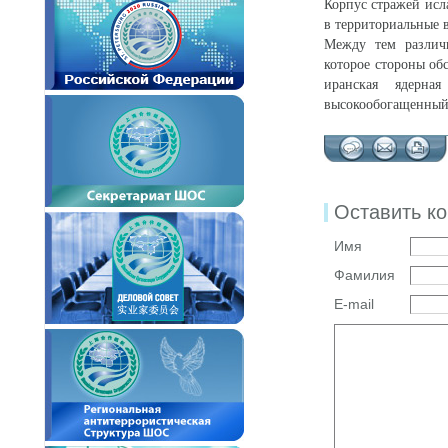
Корпус стражей исл
в территориальные
Между тем различ
которое стороны об
иранская ядерна
высокообогащенный у
Оставить к
Имя
Фамилия
E-mail