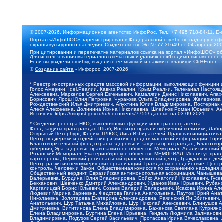
© 2007-2026, Информационное агентство ИнфоРос. Тел.: +7 495 718-84-11, E-
Портал «ИнфоШОС» зарегистрирован в Федеральной службе по надзору в сфе
охраны культурного наследия. Свидетельство Эл № 77-31649 от 04 апреля 200
При цитировании и перепечатке материалов ссылка на портал «ИнфоШОС» об
Для использования материалов в печатных изданиях необходимо письменное 
Если вы увидели ошибку, выделите ее мышкой и нажмите клавиши Ctrl+Enter
©
Создание сайта
- Инфорос, 2007-2026
* Реестр иностранных средств массовой информации, выполняющих функции 
Голос Америки, Idel.Реалии, Кавказ.Реалии, Крым.Реалии, Телеканал Настоя
Алексеевна, Маркелов Сергей Евгеньевич, Камалягин Денис Николаевич, Апах
Борисович, Ярош Юлия Петровна, Чуракова Ольга Владимировна, Железнова М
Рождественский Илья Дмитриевич, Апухтина Юлия Владимировна, Постернак Ал
Алеся Алексеевна, Долинина Ирина Николаевна, Шлейнов Роман Юрьевич, Ани
Источник:
https://minjust.gov.ru/ru/documents/7755/
данные на
03.09.2021
* Сведения реестра НКО, выполняющих функции иностранного агента:
Фонд защиты прав граждан Штаб, Институт права и публичной политики, Лаб
Открытый Петербург, Феникс ПЛЮС, Лига Избирателей, Правовая инициатива, 
Центр поддержки и содействия развитию средств массовой информации, Горя
Благотворительный фонд охраны здоровья и защиты прав граждан, Благотвори
губерния, Эра здоровья, правозащитное общество Мемориал, Аналитический 
Рязанский Мемориал, Екатеринбургское общество МЕМОРИАЛ, Институт прав ч
партнерства, Пермский региональный правозащитный центр, Гражданское де
Центр развития некоммерческих организаций, Гражданское содействие, Цент
контроль, Человек и Закон, Общественная комиссия по сохранению наследия
Общественный вердикт, Евразийская антимонопольная ассоциация, Чанышева 
Валерьевна, Бурдина Юлия Владимировна, Бойко Анатолий Николаевич, Гусев
Бекханович, Шевченко Дмитрий Александрович, Жданов Иван Юрьевич, Рубано
Каргалицкий Борис Юльевич, Созаев Валерий Валерьевич, Исакова Ирина Ал
Людевиг Марина Зариевна, Федотова Галина Анатольевна, Паутов Юрий Анато
Николаевна, Золотарева Екатерина Александровна, Рачинский Ян Збигневич
Анатольевич, Щур Татьяна Михайловна, Щур Николай Алексеевич, Блинушов 
Дмитриевна, Вититинова Елена Владимировна, Баженова Светлана Куприяновн
Елена Владимировна, Буртина Елена Юрьевна, Гендель Людмила Залмановна,
Владимировна, Подузов Сергей Васильевич, Протасова Ирина Вячеславовна, 