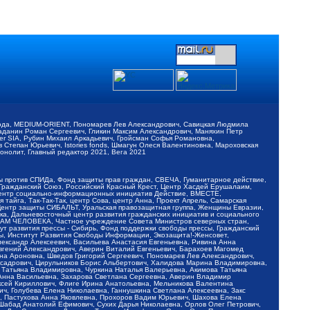
обода, MEDIUM-ORIENT, Пономарев Лев Александрович, Савицкая Людмила
Баданин Роман Сергеевич, Гликин Максим Александрович, Маняхин Петр
er SIA, Рубин Михаил Аркадьевич, Гройсман Софья Романовна,
Степан Юрьевич, Istories fonds, Шмагун Олеся Валентиновна, Мароховская
нолит, Главный редактор 2021, Вега 2021
Мы против СПИДа, Фонд защиты прав граждан, СВЕЧА, Гуманитарное действие,
 Гражданский Союз, Российский Красный Крест, Центр Хасдей Ерушалаим,
 Центр социально-информационных инициатив Действие, ВМЕСТЕ,
айга, Так-Так-Так, центр Сова, центр Анна, Проект Апрель, Самарская
Центр защиты СИБАЛЬТ, Уральская правозащитная группа, Женщины Евразии,
ка, Дальневосточный центр развития гражданских инициатив и социального
АВАМ ЧЕЛОВЕКА, Частное учреждение Совета Министров северных стран,
т развития прессы - Сибирь, Фонд поддержки свободы прессы, Гражданский
ы, Институт Развития Свободы Информации, Экозащита!-Женсовет,
ександр Алексеевич, Васильева Анастасия Евгеньевна, Ривина Анна
вгений Александрович, Аверин Виталий Евгеньевич, Барахоев Магомед
на Ароновна, Шведов Григорий Сергеевич, Пономарев Лев Александрович,
ксадрович, Цирульников Борис Альбертович, Халидова Марина Владимировна,
 Татьяна Владимировна, Чуркина Наталья Валерьевна, Акимова Татьяна
 Анна Васильевна, Захарова Светлана Сергеевна, Аверин Владимир
ксей Кириллович, Флиге Ирина Анатольевна, Мельникова Валентина
, Голубева Елена Николаевна, Ганнушкина Светлана Алексеевна, Закс
, Пастухова Анна Яковлевна, Прохоров Вадим Юрьевич, Шахова Елена
 Шабад Анатолий Ефимович, Сухих Дарья Николаевна, Орлов Олег Петрович,