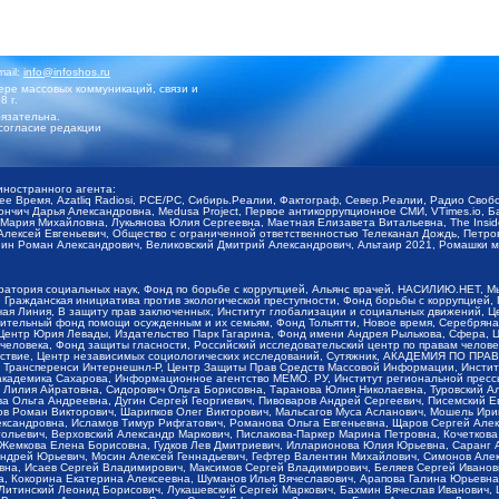
mail:
info@infoshos.ru
ре массовых коммуникаций, связи и
8 г.
язательна.
согласие редакции
иностранного агента:
щее Время, Azatliq Radiosi, PCE/PC, Сибирь.Реалии, Фактограф, Север.Реалии, Радио Св
ончич Дарья Александровна, Medusa Project, Первое антикоррупционное СМИ, VTimes.io, 
ария Михайловна, Лукьянова Юлия Сергеевна, Маетная Елизавета Витальевна, The Insid
ексей Евгеньевич, Общество с ограниченной ответственностью Телеканал Дождь, Петров 
н Роман Александрович, Великовский Дмитрий Александрович, Альтаир 2021, Ромашки мо
оратория социальных наук, Фонд по борьбе с коррупцией, Альянс врачей, НАСИЛИЮ.НЕТ, 
Гражданская инициатива против экологической преступности, Фонд борьбы с коррупцией,
чая Линия, В защиту прав заключенных, Институт глобализации и социальных движений,
тельный фонд помощи осужденным и их семьям, Фонд Тольятти, Новое время, Серебряная т
Центр Юрия Левады, Издательство Парк Гагарина, Фонд имени Андрея Рылькова, Сфера, 
еловека, Фонд защиты гласности, Российский исследовательский центр по правам челове
йствие, Центр независимых социологических исследований, Сутяжник, АКАДЕМИЯ ПО ПР
р Трансперенси Интернешнл-Р, Центр Защиты Прав Средств Массовой Информации, Институ
 академика Сахарова, Информационное агентство МЕМО. РУ, Институт региональной пресс
Лилия Айратовна, Сидорович Ольга Борисовна, Таранова Юлия Николаевна, Туровский Ал
а Ольга Андреевна, Дугин Сергей Георгиевич, Пивоваров Андрей Сергеевич, Писемский Е
в Роман Викторович, Шарипков Олег Викторович, Мальсагов Муса Асланович, Мошель Ири
ександровна, Исламов Тимур Рифгатович, Романова Ольга Евгеньевна, Щаров Сергей Але
льевич, Верховский Александр Маркович, Пислакова-Паркер Марина Петровна, Кочеткова
, Жемкова Елена Борисовна, Гудков Лев Дмитриевич, Илларионова Юлия Юрьевна, Саранг
Андрей Юрьевич, Мосин Алексей Геннадьевич, Гефтер Валентин Михайлович, Симонов Але
а, Исаев Сергей Владимирович, Максимов Сергей Владимирович, Беляев Сергей Иванович
 Кокорина Екатерина Алексеевна, Шуманов Илья Вячеславович, Арапова Галина Юрьевна
Литинский Леонид Борисович, Лукашевский Сергей Маркович, Бахмин Вячеслав Иванович,