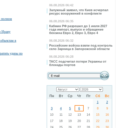
06.08.2026 06:42
Залужный заявил, что Киев исчерпал
ресурс вооружений в конфликте
о полном
06.08.2026 06:35
Кабмин РФ разрешил до 1 июля 2027
года импорт, выпуск и обращение
о Ирану
бензина Евро 2, Евро 3, Евро 4
 объектам в
06.08.2026 06:32
Российские войска взяли под контроль
село Зарница в Запорожской области
атить удары по
06.08.2026 06:28
ТАСС подсчитал потери Украины от
блокады портов
Пн
Вт
Ср
Чт
Пт
Сб
Вс
1
2
3
4
5
6
7
8
9
10
11
12
13
14
15
16
17
18
19
20
21
22
23
24
25
26
27
28
29
30