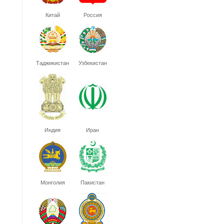
Китай
Россия
Таджикистан
Узбекистан
Индия
Иран
Монголия
Пакистан