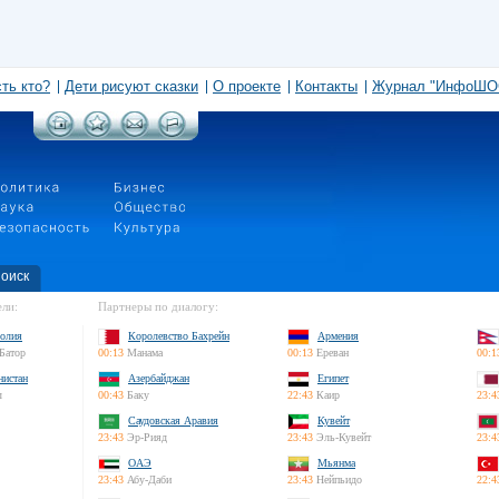
сть кто?
Дети рисуют сказки
О проекте
Контакты
Журнал "ИнфоШО
оиск
ли:
Партнеры по диалогу:
олия
Королевство Бахрейн
Армения
Батор
00:13
Манама
00:13
Ереван
00:1
нистан
Азербайджан
Египет
л
00:43
Баку
22:43
Каир
23:4
Саудовская Аравия
Кувейт
23:43
Эр-Рияд
23:43
Эль-Кувейт
23:4
ОАЭ
Мьянма
23:43
Абу-Даби
23:43
Нейпьидо
22:4