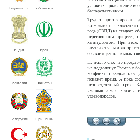
условиях продолжение воо
Таджикистан
Узбекистан
бесперспективным.
Трудно прогнозировать 
возможность заключения н
года (СВПД) не следует, о
переговорном процессе, 
капитулянтом. При этом,
внутри страны и авторитет
Индия
Иран
со своим региональным со
Не исключено, что предсто
же подтолкнут Трампа к бо
конфликта преодолеть сущ
покажет время. А пока со
Монголия
Пакистан
неопределенный срок. К
экономического кризиса 
углеводородов.
Белорусия
Шри-Ланка