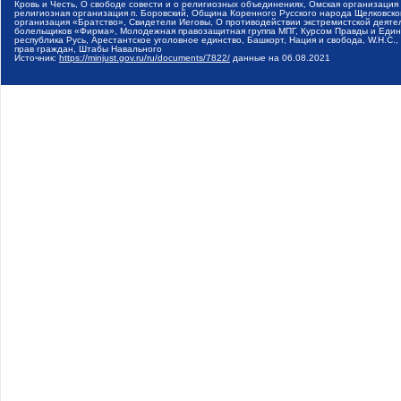
Кровь и Честь, О свободе совести и о религиозных объединениях, Омская организаци
религиозная организация п. Боровский, Община Коренного Русского народа Щелковског
организация «Братство», Свидетели Иеговы, О противодействии экстремистской деяте
болельщиков «Фирма», Молодежная правозащитная группа МПГ, Курсом Правды и Единен
республика Русь, Арестантское уголовное единство, Башкорт, Нация и свобода, W.H.С
прав граждан, Штабы Навального
Источник:
https://minjust.gov.ru/ru/documents/7822/
данные на
06.08.2021