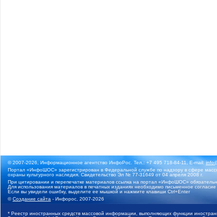
© 2007-2026, Информационное агентство ИнфоРос. Тел.: +7 495 718-84-11, E-mail:
info
Портал «ИнфоШОС» зарегистрирован в Федеральной службе по надзору в сфере массо
охраны культурного наследия. Свидетельство Эл № 77-31649 от 04 апреля 2008 г.
При цитировании и перепечатке материалов ссылка на портал «ИнфоШОС» обязательн
Для использования материалов в печатных изданиях необходимо письменное согласие
Если вы увидели ошибку, выделите ее мышкой и нажмите клавиши Ctrl+Enter
©
Создание сайта
- Инфорос, 2007-2026
* Реестр иностранных средств массовой информации, выполняющих функции иностранн