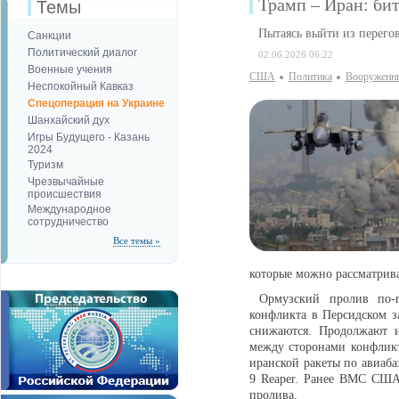
Трамп – Иран: бит
Темы
Пытаясь выйти из перего
Санкции
Политический диалог
02.06.2026 06:22
Военные учения
США
Политика
Вооруженн
Неспокойный Кавказ
Спецоперация на Украине
Шанхайский дух
Игры Будущего - Казань
2024
Туризм
Чрезвычайные
происшествия
Международное
сотрудничество
Все темы »
которые можно рассматрива
Ормузский пролив по-пр
конфликта в Персидском з
снижаются. Продолжают и
между сторонами конфликт
иранской ракеты по авиаба
9 Reaper. Ранее ВМС США
пролива.