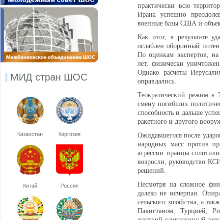
практически всю террито
Ирана успешно преодоле
военные базы США и объек
Как итог, в результате 
ослаблен оборонный потен
По оценкам экспертов, на
лет, физически уничтожен
Однако расчеты Иерусал
МИД стран ШОС
оправдались.
Теократический режим в Т
смену погибших политичес
способность и дальше усп
ракетного и другого воору
Казахстан
Киргизия
Ожидавшегося после удар
народных масс против пр
агрессии иранцы сплотили
возросли, руководство КС
решений.
Несмотря на сложное фин
Китай
Россия
далеко не исчерпан. Опир
сельского хозяйства, а та
Пакистаном, Турцией, Ро
жесткий санкционный реж