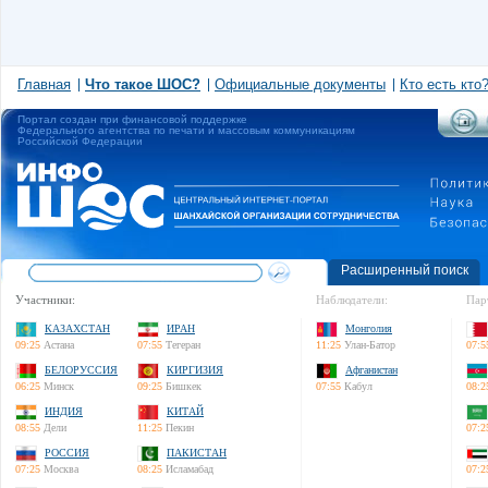
Главная
Что такое ШОС?
Официальные документы
Кто есть кто
Портал создан при финансовой поддержке
Федерального агентства по печати и массовым коммуникациям
Российской Федерации
Расширенный поиск
Участники:
Наблюдатели:
Пар
КАЗАХСТАН
ИРАН
Монголия
09:25
Астана
07:55
Тегеран
11:25
Улан-Батор
07:5
БЕЛОРУССИЯ
КИРГИЗИЯ
Афганистан
06:25
Минск
09:25
Бишкек
07:55
Кабул
08:2
ИНДИЯ
КИТАЙ
08:55
Дели
11:25
Пекин
07:2
РОССИЯ
ПАКИСТАН
07:25
Москва
08:25
Исламабад
07:2