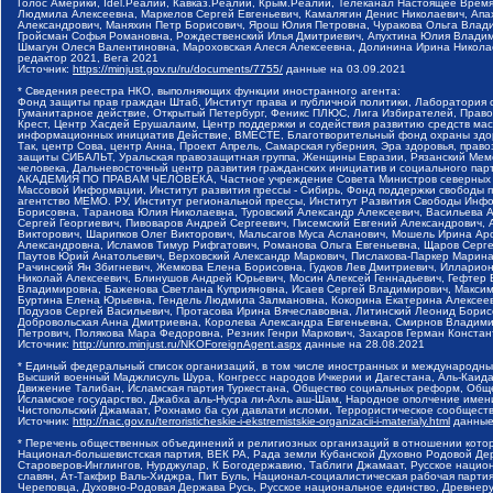
Голос Америки, Idel.Реалии, Кавказ.Реалии, Крым.Реалии, Телеканал Настоящее Время
Людмила Алексеевна, Маркелов Сергей Евгеньевич, Камалягин Денис Николаевич, Апах
Александрович, Маняхин Петр Борисович, Ярош Юлия Петровна, Чуракова Ольга Влади
Гройсман Софья Романовна, Рождественский Илья Дмитриевич, Апухтина Юлия Владимир
Шмагун Олеся Валентиновна, Мароховская Алеся Алексеевна, Долинина Ирина Никола
редактор 2021, Вега 2021
Источник:
https://minjust.gov.ru/ru/documents/7755/
данные на
03.09.2021
* Сведения реестра НКО, выполняющих функции иностранного агента:
Фонд защиты прав граждан Штаб, Институт права и публичной политики, Лаборатория
Гуманитарное действие, Открытый Петербург, Феникс ПЛЮС, Лига Избирателей, Правов
Крест, Центр Хасдей Ерушалаим, Центр поддержки и содействия развитию средств мас
информационных инициатив Действие, ВМЕСТЕ, Благотворительный фонд охраны здоров
Так, центр Сова, центр Анна, Проект Апрель, Самарская губерния, Эра здоровья, пр
защиты СИБАЛЬТ, Уральская правозащитная группа, Женщины Евразии, Рязанский Мемо
человека, Дальневосточный центр развития гражданских инициатив и социального пар
АКАДЕМИЯ ПО ПРАВАМ ЧЕЛОВЕКА, Частное учреждение Совета Министров северных стр
Массовой Информации, Институт развития прессы - Сибирь, Фонд поддержки свободы 
агентство МЕМО. РУ, Институт региональной прессы, Институт Развития Свободы Инф
Борисовна, Таранова Юлия Николаевна, Туровский Александр Алексеевич, Васильева 
Сергей Георгиевич, Пивоваров Андрей Сергеевич, Писемский Евгений Александрович,
Викторович, Шарипков Олег Викторович, Мальсагов Муса Асланович, Мошель Ирина Ар
Александровна, Исламов Тимур Рифгатович, Романова Ольга Евгеньевна, Щаров Серг
Паутов Юрий Анатольевич, Верховский Александр Маркович, Пислакова-Паркер Марина
Рачинский Ян Збигневич, Жемкова Елена Борисовна, Гудков Лев Дмитриевич, Иллари
Николай Алексеевич, Блинушов Андрей Юрьевич, Мосин Алексей Геннадьевич, Гефтер
Владимировна, Баженова Светлана Куприяновна, Исаев Сергей Владимирович, Максим
Буртина Елена Юрьевна, Гендель Людмила Залмановна, Кокорина Екатерина Алексеев
Подузов Сергей Васильевич, Протасова Ирина Вячеславовна, Литинский Леонид Борис
Добровольская Анна Дмитриевна, Королева Александра Евгеньевна, Смирнов Владими
Петрович, Полякова Мара Федоровна, Резник Генри Маркович, Захаров Герман Конста
Источник:
http://unro.minjust.ru/NKOForeignAgent.aspx
данные на
28.08.2021
* Единый федеральный список организаций, в том числе иностранных и международны
Высший военный Маджлисуль Шура, Конгресс народов Ичкерии и Дагестана, Аль-Каида, 
Движение Талибан, Исламская партия Туркестана, Общество социальных реформ, Общес
Исламское государство, Джабха аль-Нусра ли-Ахль аш-Шам, Народное ополчение имен
Чистопольский Джамаат, Рохнамо ба суи давлати исломи, Террористическое сообщест
Источник:
http://nac.gov.ru/terroristicheskie-i-ekstremistskie-organizacii-i-materialy.html
данные
* Перечень общественных объединений и религиозных организаций в отношении котор
Национал-большевистская партия, ВЕК РА, Рада земли Кубанской Духовно Родовой Де
Староверов-Инглингов, Нурджулар, К Богодержавию, Таблиги Джамаат, Русское наци
славян, Ат-Такфир Валь-Хиджра, Пит Буль, Национал-социалистическая рабочая парт
Череповца, Духовно-Родовая Держава Русь, Русское национальное единство, Древнер