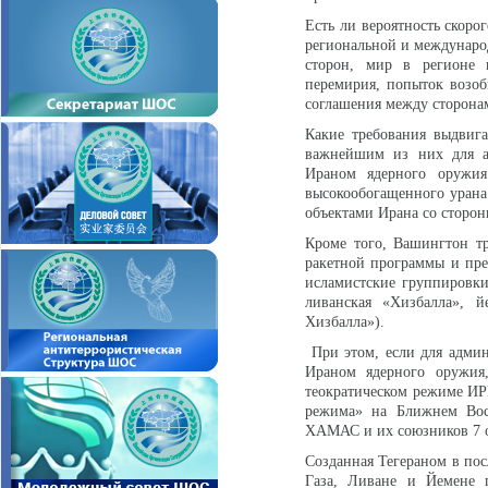
Есть ли вероятность скоро
региональной и междунаро
сторон, мир в регионе 
перемирия, попыток возоб
соглашения между сторонам
Какие требования выдвиг
важнейшим из них для ад
Ираном ядерного оружия
высокообогащенного урана 
объектами Ирана со сторо
Кроме того, Вашингтон т
ракетной программы и пре
исламистские группировк
ливанская «Хизбалла», 
Хизбалла»).
При этом, если для адми
Ираном ядерного оружия,
теократическом режиме ИРИ
режима» на Ближнем Вост
ХАМАС и их союзников 7 ок
Созданная Тегераном в пос
Газа, Ливане и Йемене п