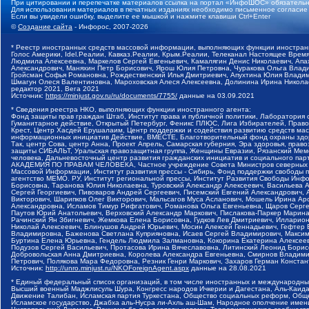
При цитировании и перепечатке материалов ссылка на портал «ИнфоШОС» обязательн
Для использования материалов в печатных изданиях необходимо письменное согласие
Если вы увидели ошибку, выделите ее мышкой и нажмите клавиши Ctrl+Enter
©
Создание сайта
- Инфорос, 2007-2026
* Реестр иностранных средств массовой информации, выполняющих функции иностранн
Голос Америки, Idel.Реалии, Кавказ.Реалии, Крым.Реалии, Телеканал Настоящее Время
Людмила Алексеевна, Маркелов Сергей Евгеньевич, Камалягин Денис Николаевич, Апах
Александрович, Маняхин Петр Борисович, Ярош Юлия Петровна, Чуракова Ольга Влади
Гройсман Софья Романовна, Рождественский Илья Дмитриевич, Апухтина Юлия Владимир
Шмагун Олеся Валентиновна, Мароховская Алеся Алексеевна, Долинина Ирина Никола
редактор 2021, Вега 2021
Источник:
https://minjust.gov.ru/ru/documents/7755/
данные на
03.09.2021
* Сведения реестра НКО, выполняющих функции иностранного агента:
Фонд защиты прав граждан Штаб, Институт права и публичной политики, Лаборатория
Гуманитарное действие, Открытый Петербург, Феникс ПЛЮС, Лига Избирателей, Правов
Крест, Центр Хасдей Ерушалаим, Центр поддержки и содействия развитию средств мас
информационных инициатив Действие, ВМЕСТЕ, Благотворительный фонд охраны здоров
Так, центр Сова, центр Анна, Проект Апрель, Самарская губерния, Эра здоровья, пр
защиты СИБАЛЬТ, Уральская правозащитная группа, Женщины Евразии, Рязанский Мемо
человека, Дальневосточный центр развития гражданских инициатив и социального пар
АКАДЕМИЯ ПО ПРАВАМ ЧЕЛОВЕКА, Частное учреждение Совета Министров северных стр
Массовой Информации, Институт развития прессы - Сибирь, Фонд поддержки свободы 
агентство МЕМО. РУ, Институт региональной прессы, Институт Развития Свободы Инф
Борисовна, Таранова Юлия Николаевна, Туровский Александр Алексеевич, Васильева 
Сергей Георгиевич, Пивоваров Андрей Сергеевич, Писемский Евгений Александрович,
Викторович, Шарипков Олег Викторович, Мальсагов Муса Асланович, Мошель Ирина Ар
Александровна, Исламов Тимур Рифгатович, Романова Ольга Евгеньевна, Щаров Серг
Паутов Юрий Анатольевич, Верховский Александр Маркович, Пислакова-Паркер Марина
Рачинский Ян Збигневич, Жемкова Елена Борисовна, Гудков Лев Дмитриевич, Иллари
Николай Алексеевич, Блинушов Андрей Юрьевич, Мосин Алексей Геннадьевич, Гефтер
Владимировна, Баженова Светлана Куприяновна, Исаев Сергей Владимирович, Максим
Буртина Елена Юрьевна, Гендель Людмила Залмановна, Кокорина Екатерина Алексеев
Подузов Сергей Васильевич, Протасова Ирина Вячеславовна, Литинский Леонид Борис
Добровольская Анна Дмитриевна, Королева Александра Евгеньевна, Смирнов Владими
Петрович, Полякова Мара Федоровна, Резник Генри Маркович, Захаров Герман Конста
Источник:
http://unro.minjust.ru/NKOForeignAgent.aspx
данные на
28.08.2021
* Единый федеральный список организаций, в том числе иностранных и международны
Высший военный Маджлисуль Шура, Конгресс народов Ичкерии и Дагестана, Аль-Каида, 
Движение Талибан, Исламская партия Туркестана, Общество социальных реформ, Общес
Исламское государство, Джабха аль-Нусра ли-Ахль аш-Шам, Народное ополчение имен