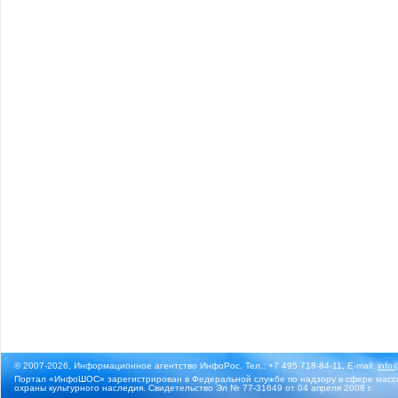
© 2007-2026, Информационное агентство ИнфоРос. Тел.: +7 495 718-84-11, E-mail:
info
Портал «ИнфоШОС» зарегистрирован в Федеральной службе по надзору в сфере массо
охраны культурного наследия. Свидетельство Эл № 77-31649 от 04 апреля 2008 г.