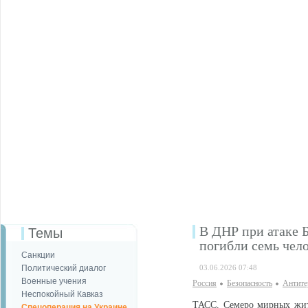
В ДНР при атаке 
Темы
погибли семь чел
Санкции
Политический диалог
03.06.2026 07:48
Военные учения
Россия
Безопаcность
Антите
Неспокойный Кавказ
ТАСС. Семеро мирных жит
Спецоперация на Украине