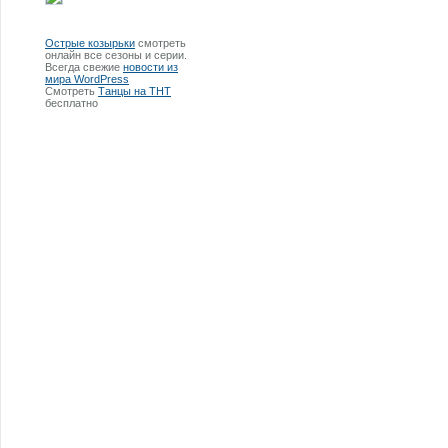
Острые козырьки
смотреть
онлайн все сезоны и серии.
Всегда свежие
новости из
мира WordPress
Смотреть
Танцы на ТНТ
бесплатно