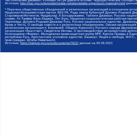
Чистопольский Джамаат, Рохнамо ба суи давлати исломи, Террористическое сообщест
Источник:
http://nac.gov.ru/terroristicheskie-i-ekstremistskie-organizacii-i-materialy.html
данные
* Перечень общественных объединений и религиозных организаций в отношении котор
Национал-большевистская партия, ВЕК РА, Рада земли Кубанской Духовно Родовой Де
Староверов-Инглингов, Нурджулар, К Богодержавию, Таблиги Джамаат, Русское наци
славян, Ат-Такфир Валь-Хиджра, Пит Буль, Национал-социалистическая рабочая парт
Череповца, Духовно-Родовая Держава Русь, Русское национальное единство, Древнер
Кровь и Честь, О свободе совести и о религиозных объединениях, Омская организаци
религиозная организация п. Боровский, Община Коренного Русского народа Щелковског
организация «Братство», Свидетели Иеговы, О противодействии экстремистской деяте
болельщиков «Фирма», Молодежная правозащитная группа МПГ, Курсом Правды и Единен
республика Русь, Арестантское уголовное единство, Башкорт, Нация и свобода, W.H.С
прав граждан, Штабы Навального
Источник:
https://minjust.gov.ru/ru/documents/7822/
данные на
06.08.2021