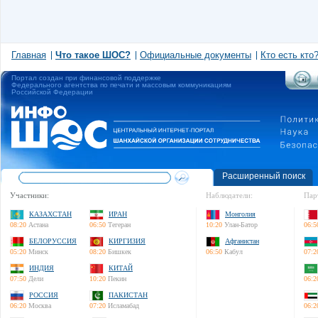
Главная
Что такое ШОС?
Официальные документы
Кто есть кто
Портал создан при финансовой поддержке
Федерального агентства по печати и массовым коммуникациям
Российской Федерации
Расширенный поиск
Участники:
Наблюдатели:
Пар
КАЗАХСТАН
ИРАН
Монголия
08:20
Астана
06:50
Тегеран
10:20
Улан-Батор
06:5
БЕЛОРУССИЯ
КИРГИЗИЯ
Афганистан
05:20
Минск
08:20
Бишкек
06:50
Кабул
07:2
ИНДИЯ
КИТАЙ
07:50
Дели
10:20
Пекин
06:2
РОССИЯ
ПАКИСТАН
06:20
Москва
07:20
Исламабад
06:2