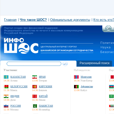
Главная
Что такое ШОС?
Официальные документы
Кто есть кто
Портал создан при финансовой поддержке
Федерального агентства по печати и массовым коммуникациям
Российской Федерации
Расширенный поиск
Участники:
Наблюдатели:
Пар
КАЗАХСТАН
ИРАН
Монголия
14:36
Астана
13:06
Тегеран
16:36
Улан-Батор
13:0
БЕЛОРУССИЯ
КИРГИЗИЯ
Афганистан
11:36
Минск
14:36
Бишкек
13:06
Кабул
13:3
ИНДИЯ
КИТАЙ
14:06
Дели
16:36
Пекин
12:3
РОССИЯ
ПАКИСТАН
12:36
Москва
13:36
Исламабад
12:3