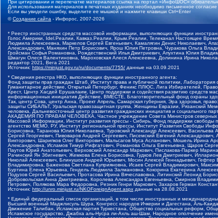
При цитировании и перепечатке материалов ссылка на портал «ИнфоШОС» обязательн
Для использования материалов в печатных изданиях необходимо письменное согласие
Если вы увидели ошибку, выделите ее мышкой и нажмите клавиши Ctrl+Enter
©
Создание сайта
- Инфорос, 2007-2026
* Реестр иностранных средств массовой информации, выполняющих функции иностранн
Голос Америки, Idel.Реалии, Кавказ.Реалии, Крым.Реалии, Телеканал Настоящее Время
Людмила Алексеевна, Маркелов Сергей Евгеньевич, Камалягин Денис Николаевич, Апах
Александрович, Маняхин Петр Борисович, Ярош Юлия Петровна, Чуракова Ольга Влади
Гройсман Софья Романовна, Рождественский Илья Дмитриевич, Апухтина Юлия Владимир
Шмагун Олеся Валентиновна, Мароховская Алеся Алексеевна, Долинина Ирина Никола
редактор 2021, Вега 2021
Источник:
https://minjust.gov.ru/ru/documents/7755/
данные на
03.09.2021
* Сведения реестра НКО, выполняющих функции иностранного агента:
Фонд защиты прав граждан Штаб, Институт права и публичной политики, Лаборатория
Гуманитарное действие, Открытый Петербург, Феникс ПЛЮС, Лига Избирателей, Правов
Крест, Центр Хасдей Ерушалаим, Центр поддержки и содействия развитию средств мас
информационных инициатив Действие, ВМЕСТЕ, Благотворительный фонд охраны здоров
Так, центр Сова, центр Анна, Проект Апрель, Самарская губерния, Эра здоровья, пр
защиты СИБАЛЬТ, Уральская правозащитная группа, Женщины Евразии, Рязанский Мемо
человека, Дальневосточный центр развития гражданских инициатив и социального пар
АКАДЕМИЯ ПО ПРАВАМ ЧЕЛОВЕКА, Частное учреждение Совета Министров северных стр
Массовой Информации, Институт развития прессы - Сибирь, Фонд поддержки свободы 
агентство МЕМО. РУ, Институт региональной прессы, Институт Развития Свободы Инф
Борисовна, Таранова Юлия Николаевна, Туровский Александр Алексеевич, Васильева 
Сергей Георгиевич, Пивоваров Андрей Сергеевич, Писемский Евгений Александрович,
Викторович, Шарипков Олег Викторович, Мальсагов Муса Асланович, Мошель Ирина Ар
Александровна, Исламов Тимур Рифгатович, Романова Ольга Евгеньевна, Щаров Серг
Паутов Юрий Анатольевич, Верховский Александр Маркович, Пислакова-Паркер Марина
Рачинский Ян Збигневич, Жемкова Елена Борисовна, Гудков Лев Дмитриевич, Иллари
Николай Алексеевич, Блинушов Андрей Юрьевич, Мосин Алексей Геннадьевич, Гефтер
Владимировна, Баженова Светлана Куприяновна, Исаев Сергей Владимирович, Максим
Буртина Елена Юрьевна, Гендель Людмила Залмановна, Кокорина Екатерина Алексеев
Подузов Сергей Васильевич, Протасова Ирина Вячеславовна, Литинский Леонид Борис
Добровольская Анна Дмитриевна, Королева Александра Евгеньевна, Смирнов Владими
Петрович, Полякова Мара Федоровна, Резник Генри Маркович, Захаров Герман Конста
Источник:
http://unro.minjust.ru/NKOForeignAgent.aspx
данные на
28.08.2021
* Единый федеральный список организаций, в том числе иностранных и международны
Высший военный Маджлисуль Шура, Конгресс народов Ичкерии и Дагестана, Аль-Каида, 
Движение Талибан, Исламская партия Туркестана, Общество социальных реформ, Общес
Исламское государство, Джабха аль-Нусра ли-Ахль аш-Шам, Народное ополчение имен