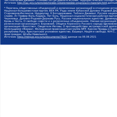
Чистопольский Джамаат, Рохнамо ба суи давлати исломи, Террористическое сообщест
Источник:
http://nac.gov.ru/terroristicheskie-i-ekstremistskie-organizacii-i-materialy.html
данные
* Перечень общественных объединений и религиозных организаций в отношении котор
Национал-большевистская партия, ВЕК РА, Рада земли Кубанской Духовно Родовой Де
Староверов-Инглингов, Нурджулар, К Богодержавию, Таблиги Джамаат, Русское наци
славян, Ат-Такфир Валь-Хиджра, Пит Буль, Национал-социалистическая рабочая парт
Череповца, Духовно-Родовая Держава Русь, Русское национальное единство, Древнер
Кровь и Честь, О свободе совести и о религиозных объединениях, Омская организаци
религиозная организация п. Боровский, Община Коренного Русского народа Щелковског
организация «Братство», Свидетели Иеговы, О противодействии экстремистской деяте
болельщиков «Фирма», Молодежная правозащитная группа МПГ, Курсом Правды и Единен
республика Русь, Арестантское уголовное единство, Башкорт, Нация и свобода, W.H.С
прав граждан, Штабы Навального
Источник:
https://minjust.gov.ru/ru/documents/7822/
данные на
06.08.2021