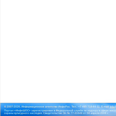
© 2007-2026, Информационное агентство ИнфоРос. Тел.: +7 495 718-84-11, E-mail:
info
Портал «ИнфоШОС» зарегистрирован в Федеральной службе по надзору в сфере массо
охраны культурного наследия. Свидетельство Эл № 77-31649 от 04 апреля 2008 г.