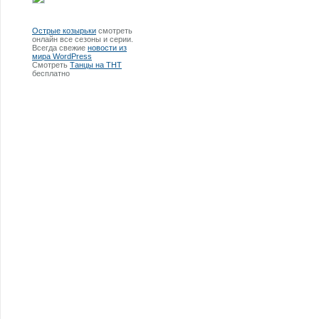
Острые козырьки
смотреть
онлайн все сезоны и серии.
Всегда свежие
новости из
мира WordPress
Смотреть
Танцы на ТНТ
бесплатно