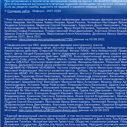
При цитировании и перепечатке материалов ссылка на портал «ИнфоШОС» обязательн
Для использования материалов в печатных изданиях необходимо письменное согласие
Если вы увидели ошибку, выделите ее мышкой и нажмите клавиши Ctrl+Enter
©
Создание сайта
- Инфорос, 2007-2026
* Реестр иностранных средств массовой информации, выполняющих функции иностранн
Голос Америки, Idel.Реалии, Кавказ.Реалии, Крым.Реалии, Телеканал Настоящее Время
Людмила Алексеевна, Маркелов Сергей Евгеньевич, Камалягин Денис Николаевич, Апах
Александрович, Маняхин Петр Борисович, Ярош Юлия Петровна, Чуракова Ольга Влади
Гройсман Софья Романовна, Рождественский Илья Дмитриевич, Апухтина Юлия Владимир
Шмагун Олеся Валентиновна, Мароховская Алеся Алексеевна, Долинина Ирина Никола
редактор 2021, Вега 2021
Источник:
https://minjust.gov.ru/ru/documents/7755/
данные на
03.09.2021
* Сведения реестра НКО, выполняющих функции иностранного агента:
Фонд защиты прав граждан Штаб, Институт права и публичной политики, Лаборатория
Гуманитарное действие, Открытый Петербург, Феникс ПЛЮС, Лига Избирателей, Правов
Крест, Центр Хасдей Ерушалаим, Центр поддержки и содействия развитию средств мас
информационных инициатив Действие, ВМЕСТЕ, Благотворительный фонд охраны здоров
Так, центр Сова, центр Анна, Проект Апрель, Самарская губерния, Эра здоровья, пр
защиты СИБАЛЬТ, Уральская правозащитная группа, Женщины Евразии, Рязанский Мемо
человека, Дальневосточный центр развития гражданских инициатив и социального пар
АКАДЕМИЯ ПО ПРАВАМ ЧЕЛОВЕКА, Частное учреждение Совета Министров северных стр
Массовой Информации, Институт развития прессы - Сибирь, Фонд поддержки свободы 
агентство МЕМО. РУ, Институт региональной прессы, Институт Развития Свободы Инф
Борисовна, Таранова Юлия Николаевна, Туровский Александр Алексеевич, Васильева 
Сергей Георгиевич, Пивоваров Андрей Сергеевич, Писемский Евгений Александрович,
Викторович, Шарипков Олег Викторович, Мальсагов Муса Асланович, Мошель Ирина Ар
Александровна, Исламов Тимур Рифгатович, Романова Ольга Евгеньевна, Щаров Серг
Паутов Юрий Анатольевич, Верховский Александр Маркович, Пислакова-Паркер Марина
Рачинский Ян Збигневич, Жемкова Елена Борисовна, Гудков Лев Дмитриевич, Иллари
Николай Алексеевич, Блинушов Андрей Юрьевич, Мосин Алексей Геннадьевич, Гефтер
Владимировна, Баженова Светлана Куприяновна, Исаев Сергей Владимирович, Максим
Буртина Елена Юрьевна, Гендель Людмила Залмановна, Кокорина Екатерина Алексеев
Подузов Сергей Васильевич, Протасова Ирина Вячеславовна, Литинский Леонид Борис
Добровольская Анна Дмитриевна, Королева Александра Евгеньевна, Смирнов Владими
Петрович, Полякова Мара Федоровна, Резник Генри Маркович, Захаров Герман Конста
Источник:
http://unro.minjust.ru/NKOForeignAgent.aspx
данные на
28.08.2021
* Единый федеральный список организаций, в том числе иностранных и международны
Высший военный Маджлисуль Шура, Конгресс народов Ичкерии и Дагестана, Аль-Каида, 
Движение Талибан, Исламская партия Туркестана, Общество социальных реформ, Общес
Исламское государство, Джабха аль-Нусра ли-Ахль аш-Шам, Народное ополчение имен