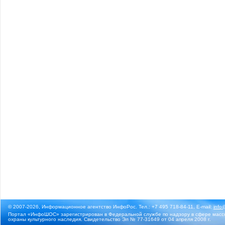
© 2007-2026, Информационное агентство ИнфоРос. Тел.: +7 495 718-84-11, E-mail:
info
Портал «ИнфоШОС» зарегистрирован в Федеральной службе по надзору в сфере массо
охраны культурного наследия. Свидетельство Эл № 77-31649 от 04 апреля 2008 г.