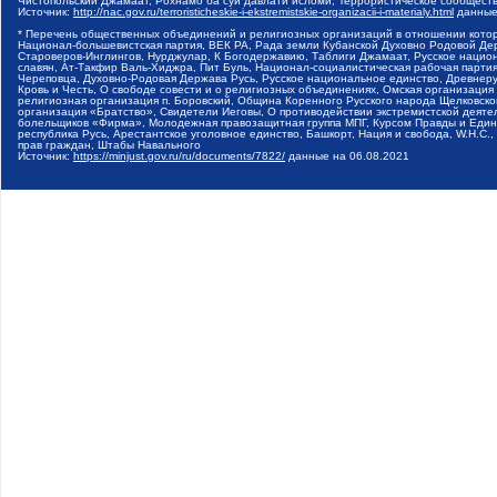
Чистопольский Джамаат, Рохнамо ба суи давлати исломи, Террористическое сообщест
Источник:
http://nac.gov.ru/terroristicheskie-i-ekstremistskie-organizacii-i-materialy.html
данные
* Перечень общественных объединений и религиозных организаций в отношении котор
Национал-большевистская партия, ВЕК РА, Рада земли Кубанской Духовно Родовой Де
Староверов-Инглингов, Нурджулар, К Богодержавию, Таблиги Джамаат, Русское наци
славян, Ат-Такфир Валь-Хиджра, Пит Буль, Национал-социалистическая рабочая парт
Череповца, Духовно-Родовая Держава Русь, Русское национальное единство, Древнер
Кровь и Честь, О свободе совести и о религиозных объединениях, Омская организаци
религиозная организация п. Боровский, Община Коренного Русского народа Щелковског
организация «Братство», Свидетели Иеговы, О противодействии экстремистской деяте
болельщиков «Фирма», Молодежная правозащитная группа МПГ, Курсом Правды и Единен
республика Русь, Арестантское уголовное единство, Башкорт, Нация и свобода, W.H.С
прав граждан, Штабы Навального
Источник:
https://minjust.gov.ru/ru/documents/7822/
данные на
06.08.2021