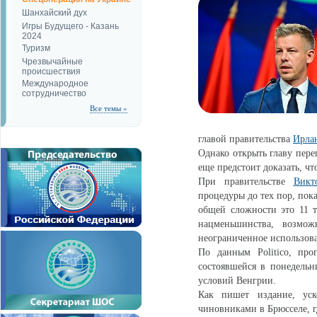
Шанхайский дух
Игры Будущего - Казань
2024
Туризм
Чрезвычайные
происшествия
Международное
сотрудничество
Все темы »
главой правительства
Ирла
Однако открыть главу пере
еще предстоит доказать, ч
При правительстве
Викт
процедуры до тех пор, пок
общей сложности это 11 т
нацменьшинства, возмож
неограниченное использов
По данным Politico, про
состоявшейся в понедельн
условий Венгрии.
Как пишет издание, уск
чиновниками в Брюсселе, г