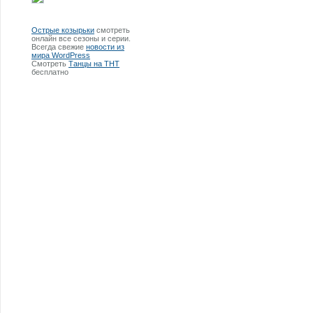
Острые козырьки
смотреть
онлайн все сезоны и серии.
Всегда свежие
новости из
мира WordPress
Смотреть
Танцы на ТНТ
бесплатно