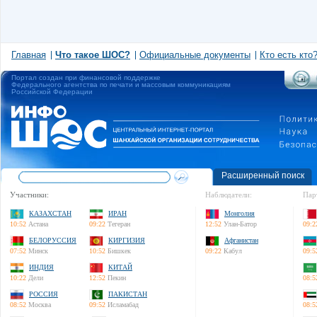
Главная
Что такое ШОС?
Официальные документы
Кто есть кто
Портал создан при финансовой поддержке
Федерального агентства по печати и массовым коммуникациям
Российской Федерации
Расширенный поиск
Участники:
Наблюдатели:
Пар
КАЗАХСТАН
ИРАН
Монголия
10:52
Астана
09:22
Тегеран
12:52
Улан-Батор
09:2
БЕЛОРУССИЯ
КИРГИЗИЯ
Афганистан
07:52
Минск
10:52
Бишкек
09:22
Кабул
09:5
ИНДИЯ
КИТАЙ
10:22
Дели
12:52
Пекин
08:5
РОССИЯ
ПАКИСТАН
08:52
Москва
09:52
Исламабад
08:5