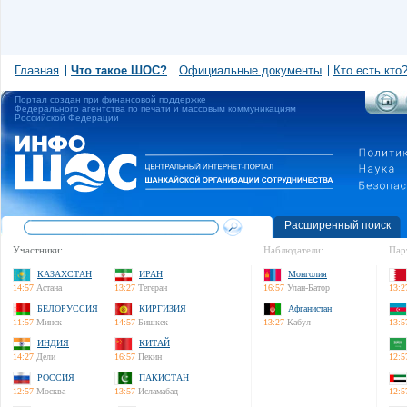
Главная
Что такое ШОС?
Официальные документы
Кто есть кто
Портал создан при финансовой поддержке
Федерального агентства по печати и массовым коммуникациям
Российской Федерации
Расширенный поиск
Участники:
Наблюдатели:
Пар
КАЗАХСТАН
ИРАН
Монголия
14:57
Астана
13:27
Тегеран
16:57
Улан-Батор
13:2
БЕЛОРУССИЯ
КИРГИЗИЯ
Афганистан
11:57
Минск
14:57
Бишкек
13:27
Кабул
13:5
ИНДИЯ
КИТАЙ
14:27
Дели
16:57
Пекин
12:5
РОССИЯ
ПАКИСТАН
12:57
Москва
13:57
Исламабад
12:5