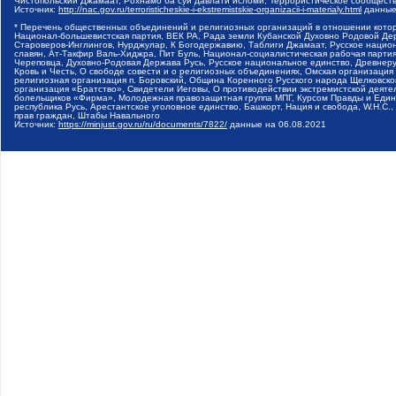
Чистопольский Джамаат, Рохнамо ба суи давлати исломи, Террористическое сообщест
Источник:
http://nac.gov.ru/terroristicheskie-i-ekstremistskie-organizacii-i-materialy.html
данные
* Перечень общественных объединений и религиозных организаций в отношении котор
Национал-большевистская партия, ВЕК РА, Рада земли Кубанской Духовно Родовой Де
Староверов-Инглингов, Нурджулар, К Богодержавию, Таблиги Джамаат, Русское наци
славян, Ат-Такфир Валь-Хиджра, Пит Буль, Национал-социалистическая рабочая парт
Череповца, Духовно-Родовая Держава Русь, Русское национальное единство, Древнер
Кровь и Честь, О свободе совести и о религиозных объединениях, Омская организаци
религиозная организация п. Боровский, Община Коренного Русского народа Щелковског
организация «Братство», Свидетели Иеговы, О противодействии экстремистской деяте
болельщиков «Фирма», Молодежная правозащитная группа МПГ, Курсом Правды и Единен
республика Русь, Арестантское уголовное единство, Башкорт, Нация и свобода, W.H.С
прав граждан, Штабы Навального
Источник:
https://minjust.gov.ru/ru/documents/7822/
данные на
06.08.2021