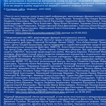
При цитировании и перепечатке материалов ссылка на портал «ИнфоШОС» обязательн
Для использования материалов в печатных изданиях необходимо письменное согласие
Если вы увидели ошибку, выделите ее мышкой и нажмите клавиши Ctrl+Enter
©
Создание сайта
- Инфорос, 2007-2026
* Реестр иностранных средств массовой информации, выполняющих функции иностранн
Голос Америки, Idel.Реалии, Кавказ.Реалии, Крым.Реалии, Телеканал Настоящее Время
Людмила Алексеевна, Маркелов Сергей Евгеньевич, Камалягин Денис Николаевич, Апах
Александрович, Маняхин Петр Борисович, Ярош Юлия Петровна, Чуракова Ольга Влади
Гройсман Софья Романовна, Рождественский Илья Дмитриевич, Апухтина Юлия Владимир
Шмагун Олеся Валентиновна, Мароховская Алеся Алексеевна, Долинина Ирина Никола
редактор 2021, Вега 2021
Источник:
https://minjust.gov.ru/ru/documents/7755/
данные на
03.09.2021
* Сведения реестра НКО, выполняющих функции иностранного агента:
Фонд защиты прав граждан Штаб, Институт права и публичной политики, Лаборатория
Гуманитарное действие, Открытый Петербург, Феникс ПЛЮС, Лига Избирателей, Правов
Крест, Центр Хасдей Ерушалаим, Центр поддержки и содействия развитию средств мас
информационных инициатив Действие, ВМЕСТЕ, Благотворительный фонд охраны здоров
Так, центр Сова, центр Анна, Проект Апрель, Самарская губерния, Эра здоровья, пр
защиты СИБАЛЬТ, Уральская правозащитная группа, Женщины Евразии, Рязанский Мемо
человека, Дальневосточный центр развития гражданских инициатив и социального пар
АКАДЕМИЯ ПО ПРАВАМ ЧЕЛОВЕКА, Частное учреждение Совета Министров северных стр
Массовой Информации, Институт развития прессы - Сибирь, Фонд поддержки свободы 
агентство МЕМО. РУ, Институт региональной прессы, Институт Развития Свободы Инф
Борисовна, Таранова Юлия Николаевна, Туровский Александр Алексеевич, Васильева 
Сергей Георгиевич, Пивоваров Андрей Сергеевич, Писемский Евгений Александрович,
Викторович, Шарипков Олег Викторович, Мальсагов Муса Асланович, Мошель Ирина Ар
Александровна, Исламов Тимур Рифгатович, Романова Ольга Евгеньевна, Щаров Серг
Паутов Юрий Анатольевич, Верховский Александр Маркович, Пислакова-Паркер Марина
Рачинский Ян Збигневич, Жемкова Елена Борисовна, Гудков Лев Дмитриевич, Иллари
Николай Алексеевич, Блинушов Андрей Юрьевич, Мосин Алексей Геннадьевич, Гефтер
Владимировна, Баженова Светлана Куприяновна, Исаев Сергей Владимирович, Максим
Буртина Елена Юрьевна, Гендель Людмила Залмановна, Кокорина Екатерина Алексеев
Подузов Сергей Васильевич, Протасова Ирина Вячеславовна, Литинский Леонид Борис
Добровольская Анна Дмитриевна, Королева Александра Евгеньевна, Смирнов Владими
Петрович, Полякова Мара Федоровна, Резник Генри Маркович, Захаров Герман Конста
Источник:
http://unro.minjust.ru/NKOForeignAgent.aspx
данные на
28.08.2021
* Единый федеральный список организаций, в том числе иностранных и международны
Высший военный Маджлисуль Шура, Конгресс народов Ичкерии и Дагестана, Аль-Каида, 
Движение Талибан, Исламская партия Туркестана, Общество социальных реформ, Общес
Исламское государство, Джабха аль-Нусра ли-Ахль аш-Шам, Народное ополчение имен