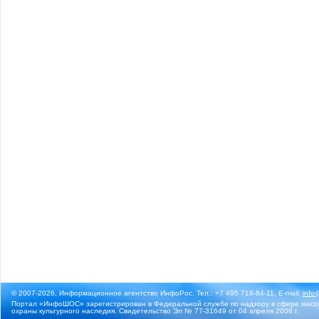
© 2007-2026, Информационное агентство ИнфоРос. Тел.: +7 495 718-84-11, E-mail:
info
Портал «ИнфоШОС» зарегистрирован в Федеральной службе по надзору в сфере массо
охраны культурного наследия. Свидетельство Эл № 77-31649 от 04 апреля 2008 г.