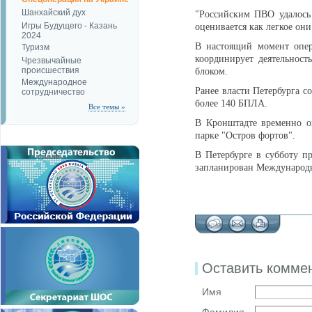
Шанхайский дух
"Российским ПВО удалось
Игры Будущего - Казань
оценивается как легкое он
2024
В настоящий момент опер
Туризм
координирует деятельност
Чрезвычайные
происшествия
блоком.
Международное
Ранее власти Петербурга с
сотрудничество
более 140 БПЛА.
Все темы »
В Кронштадте временно о
парке "Остров фортов".
В Петербурге в субботу п
запланирован Международн
Оставить комме
Имя