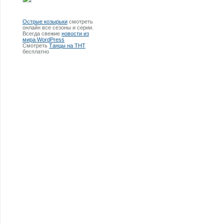
Острые козырьки
смотреть
онлайн все сезоны и серии.
Всегда свежие
новости из
мира WordPress
Смотреть
Танцы на ТНТ
бесплатно