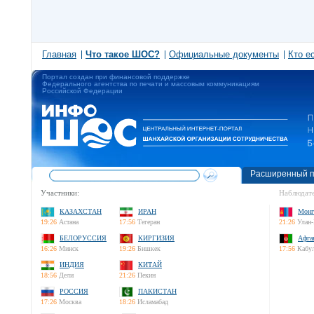
Главная
Что такое ШОС?
Официальные документы
Кто е
Портал создан при финансовой поддержке
Федерального агентства по печати и массовым коммуникациям
Российской Федерации
Расширенный п
Участники:
Наблюдате
КАЗАХСТАН
ИРАН
Монг
19:26
Астана
17:56
Тегеран
21:26
Улан-
БЕЛОРУССИЯ
КИРГИЗИЯ
Афга
16:26
Минск
19:26
Бишкек
17:56
Кабу
ИНДИЯ
КИТАЙ
18:56
Дели
21:26
Пекин
РОССИЯ
ПАКИСТАН
17:26
Москва
18:26
Исламабад