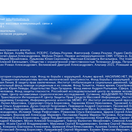
mail:
info@infoshos.ru
ре массовых коммуникаций, связи и
8 г.
язательна.
согласие редакции
иностранного агента:
щее Время, Azatliq Radiosi, PCE/PC, Сибирь.Реалии, Фактограф, Север.Реалии, Радио Св
ончич Дарья Александровна, Medusa Project, Первое антикоррупционное СМИ, VTimes.io, 
ария Михайловна, Лукьянова Юлия Сергеевна, Маетная Елизавета Витальевна, The Insid
ексей Евгеньевич, Общество с ограниченной ответственностью Телеканал Дождь, Петров 
н Роман Александрович, Великовский Дмитрий Александрович, Альтаир 2021, Ромашки мо
оратория социальных наук, Фонд по борьбе с коррупцией, Альянс врачей, НАСИЛИЮ.НЕТ, 
Гражданская инициатива против экологической преступности, Фонд борьбы с коррупцией,
чая Линия, В защиту прав заключенных, Институт глобализации и социальных движений,
тельный фонд помощи осужденным и их семьям, Фонд Тольятти, Новое время, Серебряная т
Центр Юрия Левады, Издательство Парк Гагарина, Фонд имени Андрея Рылькова, Сфера, 
еловека, Фонд защиты гласности, Российский исследовательский центр по правам челове
йствие, Центр независимых социологических исследований, Сутяжник, АКАДЕМИЯ ПО ПР
р Трансперенси Интернешнл-Р, Центр Защиты Прав Средств Массовой Информации, Институ
 академика Сахарова, Информационное агентство МЕМО. РУ, Институт региональной пресс
Лилия Айратовна, Сидорович Ольга Борисовна, Таранова Юлия Николаевна, Туровский Ал
а Ольга Андреевна, Дугин Сергей Георгиевич, Пивоваров Андрей Сергеевич, Писемский Е
в Роман Викторович, Шарипков Олег Викторович, Мальсагов Муса Асланович, Мошель Ири
ександровна, Исламов Тимур Рифгатович, Романова Ольга Евгеньевна, Щаров Сергей Але
льевич, Верховский Александр Маркович, Пислакова-Паркер Марина Петровна, Кочеткова
, Жемкова Елена Борисовна, Гудков Лев Дмитриевич, Илларионова Юлия Юрьевна, Саранг
Андрей Юрьевич, Мосин Алексей Геннадьевич, Гефтер Валентин Михайлович, Симонов Але
а, Исаев Сергей Владимирович, Максимов Сергей Владимирович, Беляев Сергей Иванович
 Кокорина Екатерина Алексеевна, Шуманов Илья Вячеславович, Арапова Галина Юрьевна
Литинский Леонид Борисович, Лукашевский Сергей Маркович, Бахмин Вячеслав Иванович,