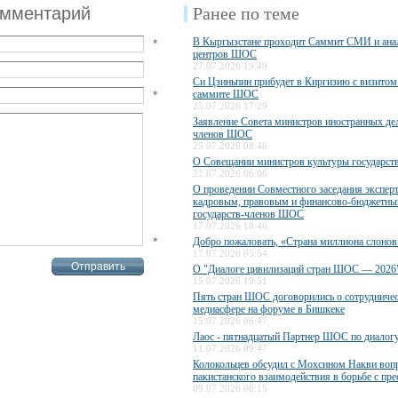
омментарий
Ранее по теме
В Кыргызстане проходит Саммит СМИ и ана
*
центров ШОС
27.07.2026 19:49
Си Цзиньпин прибудет в Киргизию с визитом 
*
саммите ШОС
25.07.2026 17:29
Заявление Совета министров иностранных дел
членов ШОС
25.07.2026 08:46
О Совещании министров культуры государс
21.07.2026 06:06
О проведении Совместного заседания экспер
кадровым, правовым и финансово-бюджетны
государств-членов ШОС
17.07.2026 18:46
*
Добро пожаловать, «Страна миллиона слонов
17.07.2026 05:54
О "Диалоге цивилизаций стран ШОС — 2026
15.07.2026 19:51
Пять стран ШОС договорились о сотрудничес
медиасфере на форуме в Бишкеке
15.07.2026 06:47
Лаос - пятнадцатый Партнер ШОС по диалог
11.07.2026 09:47
Колокольцев обсудил с Мохсином Накви воп
пакистанского взаимодействия в борьбе с пр
09.07.2026 06:15