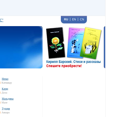
RU
EN
CN
С"
Непал
6
Катманду
Катар
6
Доха
Мальдивы
6
Мале
Турция
6
Анкара