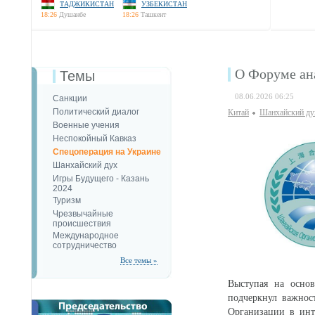
ТАДЖИКИСТАН
УЗБЕКИСТАН
18:26
Душанбе
18:26
Ташкент
О Форуме ан
Темы
08.06.2026 06:25
Санкции
Политический диалог
Китай
Шанхайский ду
Военные учения
Неспокойный Кавказ
Спецоперация на Украине
Шанхайский дух
Игры Будущего - Казань
2024
Туризм
Чрезвычайные
происшествия
Международное
сотрудничество
Все темы »
Выступая на основ
подчеркнул важност
Организации в инт