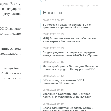
арене. В этом
Официальный курс ЦБ России
Р и текущего
Новости
результатов
09.08.2026 09:27
ВС России поразили склады ВСУ с
дронами в Харьковской области
ШОС Владимир
экономические
09.08.2026 07:29
МИД Болгарии вызвал посла Украины
из-за взрыва беспилотника
 университета
09.08.2026 07:23
Госдеп уведомил конгресс о передаче
 возможности
Киеву десятков ракет ATACMS из Турции
09.08.2026 07:16
Министр обороны Финляндии Хяккянен
 площадкой,
отказался передать Киеву ракеты ПВО
2020 года во
09.08.2026 07:12
 и Китайским
В Белгороде из-за атаки БПЛА
пострадали 13 человек
08.08.2026 20:56
Упавший в Болгарии дрон, скорее
всего, был украинским, пишут СМИ
08.08.2026 20:50
Возле администрации главы Сербии
прошел митинг против приезда