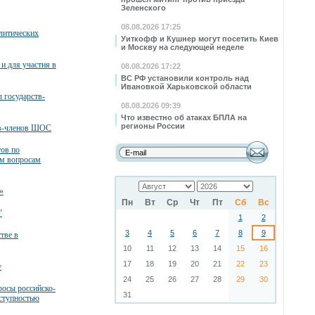
Зеленского
08.08.2026 17:25
литических
Уиткофф и Кушнер могут посетить Киев
и Москву на следующей неделе
и для участия в
08.08.2026 17:22
ВС РФ установили контроль над
Ивановкой Харьковской области
 государств-
08.08.2026 09:39
Что известно об атаках БПЛА на
регионы России
тв-членов ШОС
тов по
м вопросам
»
Пн
Вт
Ср
Чт
Пт
Сб
Вс
"
1
2
3
4
5
6
7
8
9
тве в
10
11
12
13
14
15
16
17
18
19
20
21
22
23
у
24
25
26
27
28
29
30
росы российско-
31
еступностью