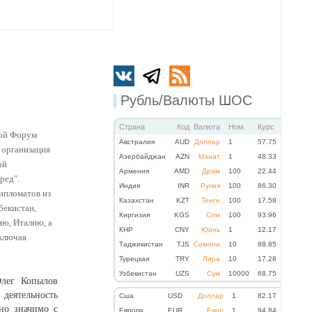
Рубль/Валюты ШОС
Страна
Код
Валюта
Ном.
Курс
ной Форум
Австралия
AUD
Доллар
1
57.75
 организация
Азербайджан
AZN
Манат
1
48.33
ой
Армения
AMD
Драм
100
22.44
ред".
Индия
INR
Рупия
100
86.30
ипломатов из
Казахстан
KZT
Тенге
100
17.58
бекистан,
Киргизия
KGS
Сом
100
93.96
ию, Италию, а
КНР
CNY
Юань
1
12.17
ключая
Таджикистан
TJS
Сомони
10
88.85
Турецкая
TRY
Лира
10
17.28
Узбекистан
UZS
Сум
10000
68.75
Олег Копылов
 деятельность
Cша
USD
Доллар
1
82.17
но значимо с
Eвропа
EUR
Евро
1
94.84