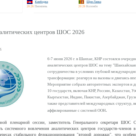
Камбоджа
Шри-Ланка
20:26
Пномпень
20:26
Коломбо
алитических центров ШОС 2026
х
6-7 июня 2026 г. в Шанхае, КНР состоялся очеред
аналитических центров ШОС на тему "Шанхайская
сотрудничества в условиях глубокой международн
трансформации: реагируя на вызовы и двигаясь впе
Мероприятие собрало авторитетных экспертов и д
10 государств, включая КНР, Россию, Казахстан, Уз
Кыргызстан, Индию, Пакистан, Азербайджан, Груз
также представителей международных структур, в
.
аффилированные с системой ООН
ной пленарной сессии, заместитель Генерального секретаря ШОС 
ь системного вовлечения аналитических центров государств-членов в
ересах стабильного функционирования "второй дорожки", что особен