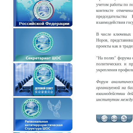
учетом работы по 
контексте отмечен
председательств
взаимодействия гос
В числе ключевых 
Норов, представив
проекты как в трад
"На полях" форума 
политических и п
укрепления профиль
Форум аналитиче
организуемой на б
взаимодействии де
институтом междун