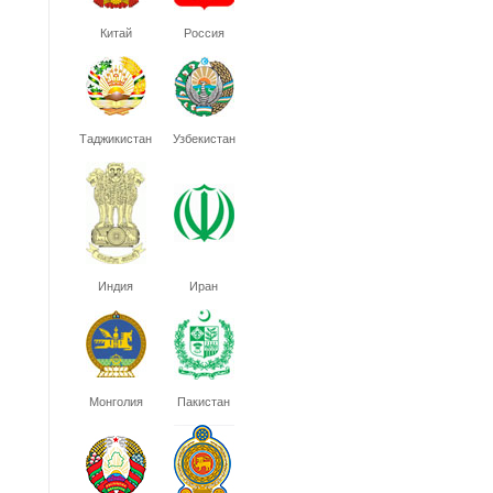
Китай
Россия
Таджикистан
Узбекистан
Индия
Иран
Монголия
Пакистан