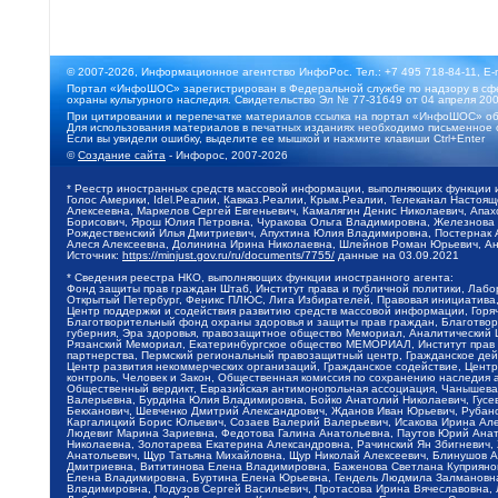
© 2007-2026, Информационное агентство ИнфоРос. Тел.: +7 495 718-84-11, E-
Портал «ИнфоШОС» зарегистрирован в Федеральной службе по надзору в сфе
охраны культурного наследия. Свидетельство Эл № 77-31649 от 04 апреля 200
При цитировании и перепечатке материалов ссылка на портал «ИнфоШОС» об
Для использования материалов в печатных изданиях необходимо письменное 
Если вы увидели ошибку, выделите ее мышкой и нажмите клавиши Ctrl+Enter
©
Создание сайта
- Инфорос, 2007-2026
* Реестр иностранных средств массовой информации, выполняющих функции 
Голос Америки, Idel.Реалии, Кавказ.Реалии, Крым.Реалии, Телеканал Настоя
Алексеевна, Маркелов Сергей Евгеньевич, Камалягин Денис Николаевич, Апах
Борисович, Ярош Юлия Петровна, Чуракова Ольга Владимировна, Железнова М
Рождественский Илья Дмитриевич, Апухтина Юлия Владимировна, Постернак Ал
Алеся Алексеевна, Долинина Ирина Николаевна, Шлейнов Роман Юрьевич, Ани
Источник:
https://minjust.gov.ru/ru/documents/7755/
данные на
03.09.2021
* Сведения реестра НКО, выполняющих функции иностранного агента:
Фонд защиты прав граждан Штаб, Институт права и публичной политики, Лаб
Открытый Петербург, Феникс ПЛЮС, Лига Избирателей, Правовая инициатива, 
Центр поддержки и содействия развитию средств массовой информации, Горя
Благотворительный фонд охраны здоровья и защиты прав граждан, Благотвори
губерния, Эра здоровья, правозащитное общество Мемориал, Аналитический 
Рязанский Мемориал, Екатеринбургское общество МЕМОРИАЛ, Институт прав ч
партнерства, Пермский региональный правозащитный центр, Гражданское де
Центр развития некоммерческих организаций, Гражданское содействие, Цент
контроль, Человек и Закон, Общественная комиссия по сохранению наследия
Общественный вердикт, Евразийская антимонопольная ассоциация, Чанышева 
Валерьевна, Бурдина Юлия Владимировна, Бойко Анатолий Николаевич, Гусев
Бекханович, Шевченко Дмитрий Александрович, Жданов Иван Юрьевич, Рубано
Каргалицкий Борис Юльевич, Созаев Валерий Валерьевич, Исакова Ирина Ал
Людевиг Марина Зариевна, Федотова Галина Анатольевна, Паутов Юрий Анато
Николаевна, Золотарева Екатерина Александровна, Рачинский Ян Збигневич
Анатольевич, Щур Татьяна Михайловна, Щур Николай Алексеевич, Блинушов 
Дмитриевна, Вититинова Елена Владимировна, Баженова Светлана Куприяновн
Елена Владимировна, Буртина Елена Юрьевна, Гендель Людмила Залмановна,
Владимировна, Подузов Сергей Васильевич, Протасова Ирина Вячеславовна, 