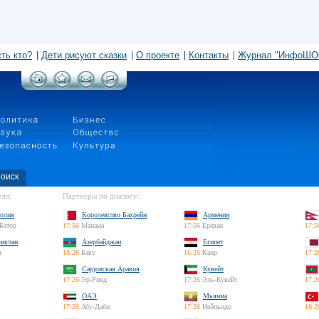
сть кто?
Дети рисуют сказки
О проекте
Контакты
Журнал "ИнфоШО
оиск
ли:
Партнеры по диалогу:
олия
Королевство Бахрейн
Армения
Батор
17:56
Манама
17:56
Ереван
17:5
нистан
Азербайджан
Египет
л
18:26
Баку
16:26
Каир
17:2
Саудовская Аравия
Кувейт
17:26
Эр-Рияд
17:26
Эль-Кувейт
17:2
ОАЭ
Мьянма
17:26
Абу-Даби
17:26
Нейпьидо
16:2