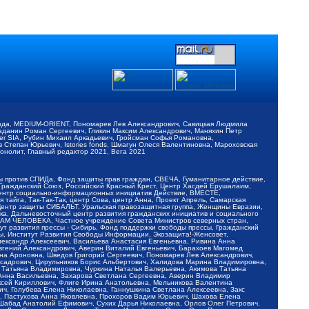
обода, MEDIUM-ORIENT, Пономарев Лев Александрович, Савицкая Людмила
Баданин Роман Сергеевич, Гликин Максим Александрович, Маняхин Петр
er SIA, Рубин Михаил Аркадьевич, Гройсман Софья Романовна,
Степан Юрьевич, Istories fonds, Шмагун Олеся Валентиновна, Мароховская
нолит, Главный редактор 2021, Вега 2021
Мы против СПИДа, Фонд защиты прав граждан, СВЕЧА, Гуманитарное действие,
 Гражданский Союз, Российский Красный Крест, Центр Хасдей Ерушалаим,
 Центр социально-информационных инициатив Действие, ВМЕСТЕ,
айга, Так-Так-Так, центр Сова, центр Анна, Проект Апрель, Самарская
Центр защиты СИБАЛЬТ, Уральская правозащитная группа, Женщины Евразии,
ка, Дальневосточный центр развития гражданских инициатив и социального
АВАМ ЧЕЛОВЕКА, Частное учреждение Совета Министров северных стран,
т развития прессы - Сибирь, Фонд поддержки свободы прессы, Гражданский
ы, Институт Развития Свободы Информации, Экозащита!-Женсовет,
ександр Алексеевич, Васильева Анастасия Евгеньевна, Ривина Анна
вгений Александрович, Аверин Виталий Евгеньевич, Барахоев Магомед
на Ароновна, Шведов Григорий Сергеевич, Пономарев Лев Александрович,
ксадрович, Цирульников Борис Альбертович, Халидова Марина Владимировна,
 Татьяна Владимировна, Чуркина Наталья Валерьевна, Акимова Татьяна
 Анна Васильевна, Захарова Светлана Сергеевна, Аверин Владимир
ксей Кириллович, Флиге Ирина Анатольевна, Мельникова Валентина
, Голубева Елена Николаевна, Ганнушкина Светлана Алексеевна, Закс
, Пастухова Анна Яковлевна, Прохоров Вадим Юрьевич, Шахова Елена
 Шабад Анатолий Ефимович, Сухих Дарья Николаевна, Орлов Олег Петрович,