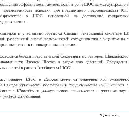
повышению эффективности деятельности и роли ШОС на международной 
а преемственность повестки дня предыдущего председательства КН
а Кыргызстана в ШОС, нацеленной на достижение конкретных 
ударств-членов.
спикеров к участникам обратился бывший Генеральный секретарь 
ший развернутый анализ возможностей сотрудничества с акцентом на 
иционных, так и в инновационных отраслях.
состоялись беседы представителей Секретариата с ректором Шанхайского
равовых наук Чжэном Шаохуа и рядом глав делегаций. Обсуждены
ных связей в рамках "сообщества ШОС".
ских центров ШОС в Шанхае является авторитетной экспертной
азе Центра юридической подготовки и сотрудничества ШОС начиная с 
йствии с Шанхайским университетом политических и правовых наук
ародных исследований.
Поделиться…