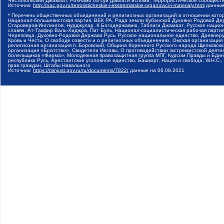
Чистопольский Джамаат, Рохнамо ба суи давлати исломи, Террористическое сообщест
Источник:
http://nac.gov.ru/terroristicheskie-i-ekstremistskie-organizacii-i-materialy.html
данные
* Перечень общественных объединений и религиозных организаций в отношении котор
Национал-большевистская партия, ВЕК РА, Рада земли Кубанской Духовно Родовой Де
Староверов-Инглингов, Нурджулар, К Богодержавию, Таблиги Джамаат, Русское наци
славян, Ат-Такфир Валь-Хиджра, Пит Буль, Национал-социалистическая рабочая парт
Череповца, Духовно-Родовая Держава Русь, Русское национальное единство, Древнер
Кровь и Честь, О свободе совести и о религиозных объединениях, Омская организаци
религиозная организация п. Боровский, Община Коренного Русского народа Щелковског
организация «Братство», Свидетели Иеговы, О противодействии экстремистской деяте
болельщиков «Фирма», Молодежная правозащитная группа МПГ, Курсом Правды и Единен
республика Русь, Арестантское уголовное единство, Башкорт, Нация и свобода, W.H.С
прав граждан, Штабы Навального
Источник:
https://minjust.gov.ru/ru/documents/7822/
данные на
06.08.2021