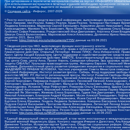
При цитировании и перепечатке материалов ссылка на портал «ИнфоШОС» обязательн
Для использования материалов в печатных изданиях необходимо письменное согласие
Если вы увидели ошибку, выделите ее мышкой и нажмите клавиши Ctrl+Enter
©
Создание сайта
- Инфорос, 2007-2026
* Реестр иностранных средств массовой информации, выполняющих функции иностранн
Голос Америки, Idel.Реалии, Кавказ.Реалии, Крым.Реалии, Телеканал Настоящее Время
Людмила Алексеевна, Маркелов Сергей Евгеньевич, Камалягин Денис Николаевич, Апах
Александрович, Маняхин Петр Борисович, Ярош Юлия Петровна, Чуракова Ольга Влади
Гройсман Софья Романовна, Рождественский Илья Дмитриевич, Апухтина Юлия Владимир
Шмагун Олеся Валентиновна, Мароховская Алеся Алексеевна, Долинина Ирина Никола
редактор 2021, Вега 2021
Источник:
https://minjust.gov.ru/ru/documents/7755/
данные на
03.09.2021
* Сведения реестра НКО, выполняющих функции иностранного агента:
Фонд защиты прав граждан Штаб, Институт права и публичной политики, Лаборатория
Гуманитарное действие, Открытый Петербург, Феникс ПЛЮС, Лига Избирателей, Правов
Крест, Центр Хасдей Ерушалаим, Центр поддержки и содействия развитию средств мас
информационных инициатив Действие, ВМЕСТЕ, Благотворительный фонд охраны здоров
Так, центр Сова, центр Анна, Проект Апрель, Самарская губерния, Эра здоровья, пр
защиты СИБАЛЬТ, Уральская правозащитная группа, Женщины Евразии, Рязанский Мемо
человека, Дальневосточный центр развития гражданских инициатив и социального пар
АКАДЕМИЯ ПО ПРАВАМ ЧЕЛОВЕКА, Частное учреждение Совета Министров северных стр
Массовой Информации, Институт развития прессы - Сибирь, Фонд поддержки свободы 
агентство МЕМО. РУ, Институт региональной прессы, Институт Развития Свободы Инф
Борисовна, Таранова Юлия Николаевна, Туровский Александр Алексеевич, Васильева 
Сергей Георгиевич, Пивоваров Андрей Сергеевич, Писемский Евгений Александрович,
Викторович, Шарипков Олег Викторович, Мальсагов Муса Асланович, Мошель Ирина Ар
Александровна, Исламов Тимур Рифгатович, Романова Ольга Евгеньевна, Щаров Серг
Паутов Юрий Анатольевич, Верховский Александр Маркович, Пислакова-Паркер Марина
Рачинский Ян Збигневич, Жемкова Елена Борисовна, Гудков Лев Дмитриевич, Иллари
Николай Алексеевич, Блинушов Андрей Юрьевич, Мосин Алексей Геннадьевич, Гефтер
Владимировна, Баженова Светлана Куприяновна, Исаев Сергей Владимирович, Максим
Буртина Елена Юрьевна, Гендель Людмила Залмановна, Кокорина Екатерина Алексеев
Подузов Сергей Васильевич, Протасова Ирина Вячеславовна, Литинский Леонид Борис
Добровольская Анна Дмитриевна, Королева Александра Евгеньевна, Смирнов Владими
Петрович, Полякова Мара Федоровна, Резник Генри Маркович, Захаров Герман Конста
Источник:
http://unro.minjust.ru/NKOForeignAgent.aspx
данные на
28.08.2021
* Единый федеральный список организаций, в том числе иностранных и международны
Высший военный Маджлисуль Шура, Конгресс народов Ичкерии и Дагестана, Аль-Каида, 
Движение Талибан, Исламская партия Туркестана, Общество социальных реформ, Общес
Исламское государство, Джабха аль-Нусра ли-Ахль аш-Шам, Народное ополчение имен