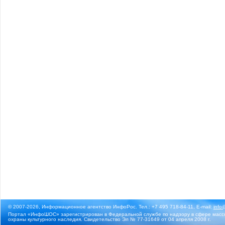
© 2007-2026, Информационное агентство ИнфоРос. Тел.: +7 495 718-84-11, E-mail:
info
Портал «ИнфоШОС» зарегистрирован в Федеральной службе по надзору в сфере массо
охраны культурного наследия. Свидетельство Эл № 77-31649 от 04 апреля 2008 г.