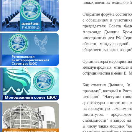
новых военных технологий 
Открытие форума состоится
с обращением к участник
председателя Совета Фе
Александр Дынкин. Кроме
иностранных дел РФ Серг
области международной 
общественных организаций
Организаторы мероприятия
международных отношен
сотрудничества имени Е. М
Как отметил Дынкин, "в 
правилах", который в Росс
историю". "Наступил слом
архитектуры и почти полн
на совокупную - экономиче
институтов, - продолжил
стабильности" и запрос н
К числу таких мощных "яко