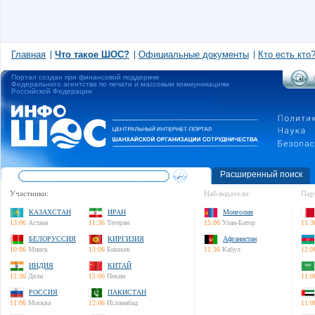
Главная
Что такое ШОС?
Официальные документы
Кто есть кто
Портал создан при финансовой поддержке
Федерального агентства по печати и массовым коммуникациям
Российской Федерации
Расширенный поиск
Участники:
Наблюдатели:
Пар
КАЗАХСТАН
ИРАН
Монголия
13:06
Астана
11:36
Тегеран
15:06
Улан-Батор
11:3
БЕЛОРУССИЯ
КИРГИЗИЯ
Афганистан
10:06
Минск
13:06
Бишкек
11:36
Кабул
12:0
ИНДИЯ
КИТАЙ
12:36
Дели
15:06
Пекин
11:0
РОССИЯ
ПАКИСТАН
11:06
Москва
12:06
Исламабад
11:0