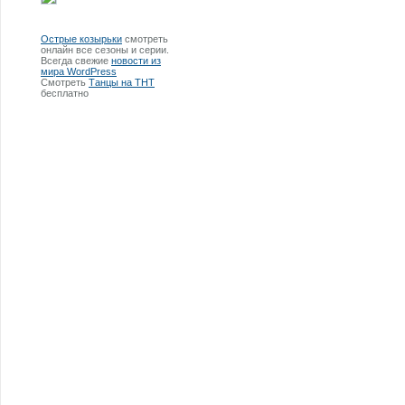
Острые козырьки
смотреть
онлайн все сезоны и серии.
Всегда свежие
новости из
мира WordPress
Смотреть
Танцы на ТНТ
бесплатно