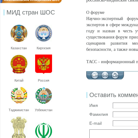
российско-индийские свя
МИД стран ШОС
О форуме
Научно-экспертный фору
экспертов в сфере междун
году и назван в честь у
существования форум прио
сценариев развития м
Казахстан
Киргизия
безопасности, а также нов
ТАСС - информационный па
Китай
Россия
Оставить комме
Имя
Таджикистан
Узбекистан
Фамилия
E-mail