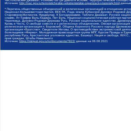
Чистопольский Джамаат, Рохнамо ба суи давлати исломи, Террористическое сообщест
Источник:
http://nac.gov.ru/terroristicheskie-i-ekstremistskie-organizacii-i-materialy.html
данные
* Перечень общественных объединений и религиозных организаций в отношении котор
Национал-большевистская партия, ВЕК РА, Рада земли Кубанской Духовно Родовой Де
Староверов-Инглингов, Нурджулар, К Богодержавию, Таблиги Джамаат, Русское наци
славян, Ат-Такфир Валь-Хиджра, Пит Буль, Национал-социалистическая рабочая парт
Череповца, Духовно-Родовая Держава Русь, Русское национальное единство, Древнер
Кровь и Честь, О свободе совести и о религиозных объединениях, Омская организаци
религиозная организация п. Боровский, Община Коренного Русского народа Щелковског
организация «Братство», Свидетели Иеговы, О противодействии экстремистской деяте
болельщиков «Фирма», Молодежная правозащитная группа МПГ, Курсом Правды и Единен
республика Русь, Арестантское уголовное единство, Башкорт, Нация и свобода, W.H.С
прав граждан, Штабы Навального
Источник:
https://minjust.gov.ru/ru/documents/7822/
данные на
06.08.2021