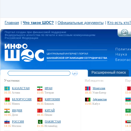
Главная
Что такое ШОС?
Официальные документы
Кто есть кто
Портал создан при финансовой поддержке
Федерального агентства по печати и массовым коммуникациям
Российской Федерации
Расширенный поиск
Участники:
Наблюдатели:
Пар
КАЗАХСТАН
ИРАН
Монголия
16:35
Астана
15:05
Тегеран
18:35
Улан-Батор
15:0
БЕЛОРУССИЯ
КИРГИЗИЯ
Афганистан
13:35
Минск
16:35
Бишкек
15:05
Кабул
15:3
ИНДИЯ
КИТАЙ
16:05
Дели
18:35
Пекин
14:3
РОССИЯ
ПАКИСТАН
14:35
Москва
15:35
Исламабад
14:3