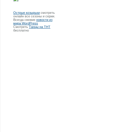
Острые козырьки
смотреть
онлайн все сезоны и серии.
Всегда свежие
новости из
мира WordPress
Смотреть
Танцы на ТНТ
бесплатно