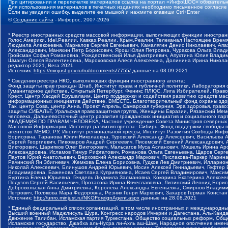
При цитировании и перепечатке материалов ссылка на портал «ИнфоШОС» обязательн
Для использования материалов в печатных изданиях необходимо письменное согласие
Если вы увидели ошибку, выделите ее мышкой и нажмите клавиши Ctrl+Enter
©
Создание сайта
- Инфорос, 2007-2026
* Реестр иностранных средств массовой информации, выполняющих функции иностранн
Голос Америки, Idel.Реалии, Кавказ.Реалии, Крым.Реалии, Телеканал Настоящее Время
Людмила Алексеевна, Маркелов Сергей Евгеньевич, Камалягин Денис Николаевич, Апах
Александрович, Маняхин Петр Борисович, Ярош Юлия Петровна, Чуракова Ольга Влади
Гройсман Софья Романовна, Рождественский Илья Дмитриевич, Апухтина Юлия Владимир
Шмагун Олеся Валентиновна, Мароховская Алеся Алексеевна, Долинина Ирина Никола
редактор 2021, Вега 2021
Источник:
https://minjust.gov.ru/ru/documents/7755/
данные на
03.09.2021
* Сведения реестра НКО, выполняющих функции иностранного агента:
Фонд защиты прав граждан Штаб, Институт права и публичной политики, Лаборатория
Гуманитарное действие, Открытый Петербург, Феникс ПЛЮС, Лига Избирателей, Правов
Крест, Центр Хасдей Ерушалаим, Центр поддержки и содействия развитию средств мас
информационных инициатив Действие, ВМЕСТЕ, Благотворительный фонд охраны здоров
Так, центр Сова, центр Анна, Проект Апрель, Самарская губерния, Эра здоровья, пр
защиты СИБАЛЬТ, Уральская правозащитная группа, Женщины Евразии, Рязанский Мемо
человека, Дальневосточный центр развития гражданских инициатив и социального пар
АКАДЕМИЯ ПО ПРАВАМ ЧЕЛОВЕКА, Частное учреждение Совета Министров северных стр
Массовой Информации, Институт развития прессы - Сибирь, Фонд поддержки свободы 
агентство МЕМО. РУ, Институт региональной прессы, Институт Развития Свободы Инф
Борисовна, Таранова Юлия Николаевна, Туровский Александр Алексеевич, Васильева 
Сергей Георгиевич, Пивоваров Андрей Сергеевич, Писемский Евгений Александрович,
Викторович, Шарипков Олег Викторович, Мальсагов Муса Асланович, Мошель Ирина Ар
Александровна, Исламов Тимур Рифгатович, Романова Ольга Евгеньевна, Щаров Серг
Паутов Юрий Анатольевич, Верховский Александр Маркович, Пислакова-Паркер Марина
Рачинский Ян Збигневич, Жемкова Елена Борисовна, Гудков Лев Дмитриевич, Иллари
Николай Алексеевич, Блинушов Андрей Юрьевич, Мосин Алексей Геннадьевич, Гефтер
Владимировна, Баженова Светлана Куприяновна, Исаев Сергей Владимирович, Максим
Буртина Елена Юрьевна, Гендель Людмила Залмановна, Кокорина Екатерина Алексеев
Подузов Сергей Васильевич, Протасова Ирина Вячеславовна, Литинский Леонид Борис
Добровольская Анна Дмитриевна, Королева Александра Евгеньевна, Смирнов Владими
Петрович, Полякова Мара Федоровна, Резник Генри Маркович, Захаров Герман Конста
Источник:
http://unro.minjust.ru/NKOForeignAgent.aspx
данные на
28.08.2021
* Единый федеральный список организаций, в том числе иностранных и международны
Высший военный Маджлисуль Шура, Конгресс народов Ичкерии и Дагестана, Аль-Каида, 
Движение Талибан, Исламская партия Туркестана, Общество социальных реформ, Общес
Исламское государство, Джабха аль-Нусра ли-Ахль аш-Шам, Народное ополчение имен