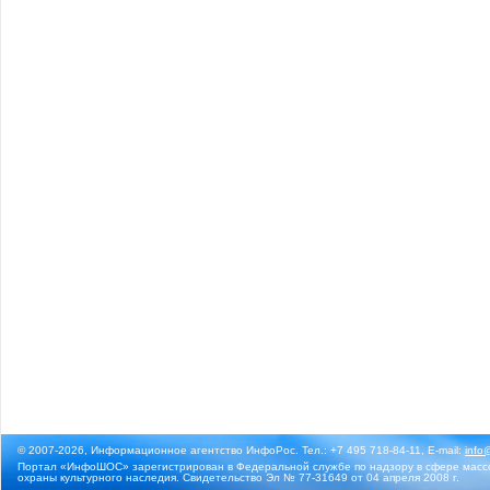
© 2007-2026, Информационное агентство ИнфоРос. Тел.: +7 495 718-84-11, E-mail:
info
Портал «ИнфоШОС» зарегистрирован в Федеральной службе по надзору в сфере массо
охраны культурного наследия. Свидетельство Эл № 77-31649 от 04 апреля 2008 г.