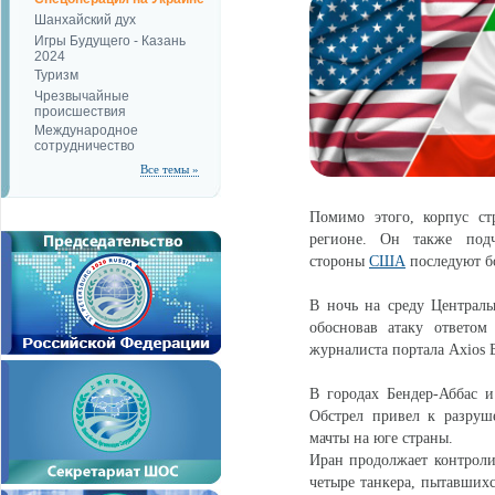
Шанхайский дух
Игры Будущего - Казань
2024
Туризм
Чрезвычайные
происшествия
Международное
сотрудничество
Все темы »
Помимо этого, корпус ст
регионе. Он также под
стороны
США
последуют бо
В ночь на среду Централ
обосновав атаку ответо
журналиста портала Axios Б
В городах Бендер-Аббас 
Обстрел привел к разру
мачты на юге страны.
Иран продолжает контрол
четыре танкера, пытавших