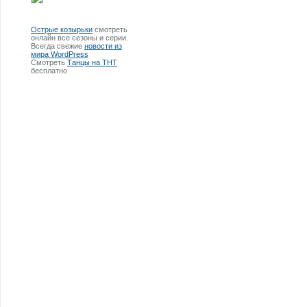
Острые козырьки
смотреть
онлайн все сезоны и серии.
Всегда свежие
новости из
мира WordPress
Смотреть
Танцы на ТНТ
бесплатно