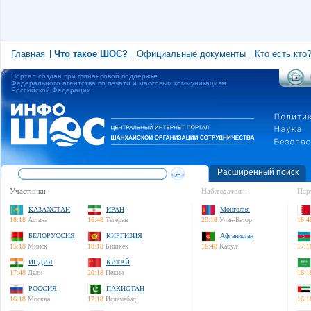
Главная
Что такое ШОС?
Официальные документы
Кто есть кто
Портал создан при финансовой поддержке
Федерального агентства по печати и массовым коммуникациям
Российской Федерации
Расширенный поиск
Участники:
Наблюдатели:
Пар
КАЗАХСТАН
ИРАН
Монголия
18:18
Астана
16:48
Тегеран
20:18
Улан-Батор
16:4
БЕЛОРУССИЯ
КИРГИЗИЯ
Афганистан
15:18
Минск
18:18
Бишкек
16:48
Кабул
17:1
ИНДИЯ
КИТАЙ
17:48
Дели
20:18
Пекин
16:1
РОССИЯ
ПАКИСТАН
16:18
Москва
17:18
Исламабад
16:1