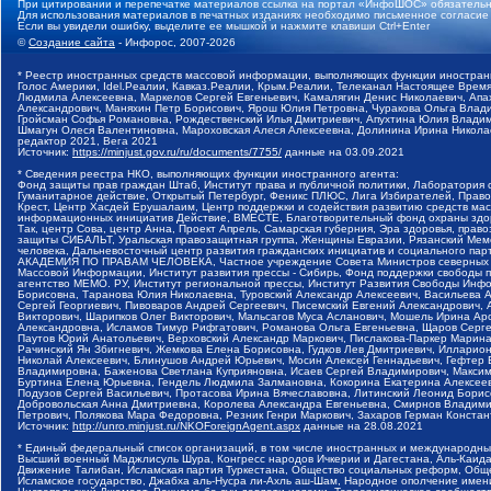
При цитировании и перепечатке материалов ссылка на портал «ИнфоШОС» обязательн
Для использования материалов в печатных изданиях необходимо письменное согласие
Если вы увидели ошибку, выделите ее мышкой и нажмите клавиши Ctrl+Enter
©
Создание сайта
- Инфорос, 2007-2026
* Реестр иностранных средств массовой информации, выполняющих функции иностранн
Голос Америки, Idel.Реалии, Кавказ.Реалии, Крым.Реалии, Телеканал Настоящее Время
Людмила Алексеевна, Маркелов Сергей Евгеньевич, Камалягин Денис Николаевич, Апах
Александрович, Маняхин Петр Борисович, Ярош Юлия Петровна, Чуракова Ольга Влади
Гройсман Софья Романовна, Рождественский Илья Дмитриевич, Апухтина Юлия Владимир
Шмагун Олеся Валентиновна, Мароховская Алеся Алексеевна, Долинина Ирина Никола
редактор 2021, Вега 2021
Источник:
https://minjust.gov.ru/ru/documents/7755/
данные на
03.09.2021
* Сведения реестра НКО, выполняющих функции иностранного агента:
Фонд защиты прав граждан Штаб, Институт права и публичной политики, Лаборатория
Гуманитарное действие, Открытый Петербург, Феникс ПЛЮС, Лига Избирателей, Правов
Крест, Центр Хасдей Ерушалаим, Центр поддержки и содействия развитию средств мас
информационных инициатив Действие, ВМЕСТЕ, Благотворительный фонд охраны здоров
Так, центр Сова, центр Анна, Проект Апрель, Самарская губерния, Эра здоровья, пр
защиты СИБАЛЬТ, Уральская правозащитная группа, Женщины Евразии, Рязанский Мемо
человека, Дальневосточный центр развития гражданских инициатив и социального пар
АКАДЕМИЯ ПО ПРАВАМ ЧЕЛОВЕКА, Частное учреждение Совета Министров северных стр
Массовой Информации, Институт развития прессы - Сибирь, Фонд поддержки свободы 
агентство МЕМО. РУ, Институт региональной прессы, Институт Развития Свободы Инф
Борисовна, Таранова Юлия Николаевна, Туровский Александр Алексеевич, Васильева 
Сергей Георгиевич, Пивоваров Андрей Сергеевич, Писемский Евгений Александрович,
Викторович, Шарипков Олег Викторович, Мальсагов Муса Асланович, Мошель Ирина Ар
Александровна, Исламов Тимур Рифгатович, Романова Ольга Евгеньевна, Щаров Серг
Паутов Юрий Анатольевич, Верховский Александр Маркович, Пислакова-Паркер Марина
Рачинский Ян Збигневич, Жемкова Елена Борисовна, Гудков Лев Дмитриевич, Иллари
Николай Алексеевич, Блинушов Андрей Юрьевич, Мосин Алексей Геннадьевич, Гефтер
Владимировна, Баженова Светлана Куприяновна, Исаев Сергей Владимирович, Максим
Буртина Елена Юрьевна, Гендель Людмила Залмановна, Кокорина Екатерина Алексеев
Подузов Сергей Васильевич, Протасова Ирина Вячеславовна, Литинский Леонид Борис
Добровольская Анна Дмитриевна, Королева Александра Евгеньевна, Смирнов Владими
Петрович, Полякова Мара Федоровна, Резник Генри Маркович, Захаров Герман Конста
Источник:
http://unro.minjust.ru/NKOForeignAgent.aspx
данные на
28.08.2021
* Единый федеральный список организаций, в том числе иностранных и международны
Высший военный Маджлисуль Шура, Конгресс народов Ичкерии и Дагестана, Аль-Каида, 
Движение Талибан, Исламская партия Туркестана, Общество социальных реформ, Общес
Исламское государство, Джабха аль-Нусра ли-Ахль аш-Шам, Народное ополчение имен