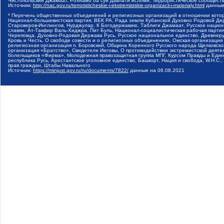
Чистопольский Джамаат, Рохнамо ба суи давлати исломи, Террористическое сообщест
Источник:
http://nac.gov.ru/terroristicheskie-i-ekstremistskie-organizacii-i-materialy.html
данные
* Перечень общественных объединений и религиозных организаций в отношении котор
Национал-большевистская партия, ВЕК РА, Рада земли Кубанской Духовно Родовой Де
Староверов-Инглингов, Нурджулар, К Богодержавию, Таблиги Джамаат, Русское наци
славян, Ат-Такфир Валь-Хиджра, Пит Буль, Национал-социалистическая рабочая парт
Череповца, Духовно-Родовая Держава Русь, Русское национальное единство, Древнер
Кровь и Честь, О свободе совести и о религиозных объединениях, Омская организаци
религиозная организация п. Боровский, Община Коренного Русского народа Щелковског
организация «Братство», Свидетели Иеговы, О противодействии экстремистской деяте
болельщиков «Фирма», Молодежная правозащитная группа МПГ, Курсом Правды и Единен
республика Русь, Арестантское уголовное единство, Башкорт, Нация и свобода, W.H.С
прав граждан, Штабы Навального
Источник:
https://minjust.gov.ru/ru/documents/7822/
данные на
06.08.2021