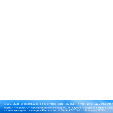
© 2007-2026, Информационное агентство ИнфоРос. Тел.: +7 495 718-84-11, E-mail:
info
Портал «ИнфоШОС» зарегистрирован в Федеральной службе по надзору в сфере массо
охраны культурного наследия. Свидетельство Эл № 77-31649 от 04 апреля 2008 г.