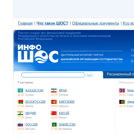
Главная
Что такое ШОС?
Официальные документы
Кто е
Портал создан при финансовой поддержке
Федерального агентства по печати и массовым коммуникациям
Российской Федерации
Расширенный п
Участники:
Наблюдате
КАЗАХСТАН
ИРАН
Монг
18:05
Астана
16:35
Тегеран
20:05
Улан-
БЕЛОРУССИЯ
КИРГИЗИЯ
Афга
15:05
Минск
18:05
Бишкек
16:35
Кабу
ИНДИЯ
КИТАЙ
17:35
Дели
20:05
Пекин
РОССИЯ
ПАКИСТАН
16:05
Москва
17:05
Исламабад