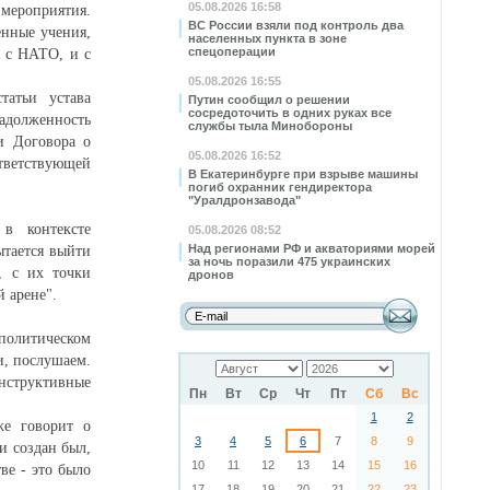
05.08.2026 16:58
мероприятия.
ВС России взяли под контроль два
енные учения,
населенных пункта в зоне
спецоперации
и с НАТО, и с
05.08.2026 16:55
атьи устава
Путин сообщил о решении
сосредоточить в одних руках все
задолженность
службы тыла Минобороны
и Договора о
05.08.2026 16:52
ответствующей
В Екатеринбурге при взрыве машины
погиб охранник гендиректора
"Уралдронзавода"
в контексте
05.08.2026 08:52
Над регионами РФ и акваториями морей
ытается выйти
за ночь поразили 475 украинских
, с их точки
дронов
 арене".
олитическом
и, послушаем.
онструктивные
Пн
Вт
Ср
Чт
Пт
Сб
Вс
1
2
же говорит о
3
4
5
6
7
8
9
и создан был,
10
11
12
13
14
15
16
ве - это было
17
18
19
20
21
22
23