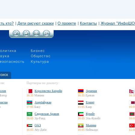
сть кто?
Дети рисуют сказки
О проекте
Контакты
Журнал "ИнфоШО
оиск
ли:
Партнеры по диалогу:
олия
Королевство Бахрейн
Армения
Батор
16:35
Манама
16:35
Ереван
16:3
нистан
Азербайджан
Египет
л
17:05
Баку
15:05
Каир
16:0
Саудовская Аравия
Кувейт
16:05
Эр-Рияд
16:05
Эль-Кувейт
16:0
ОАЭ
Мьянма
16:05
Абу-Даби
16:05
Нейпьидо
15:0