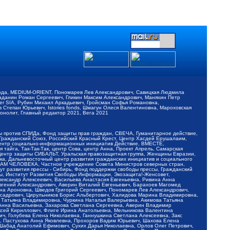
обода, MEDIUM-ORIENT, Пономарев Лев Александрович, Савицкая Людмила
Баданин Роман Сергеевич, Гликин Максим Александрович, Маняхин Петр
er SIA, Рубин Михаил Аркадьевич, Гройсман Софья Романовна,
Степан Юрьевич, Istories fonds, Шмагун Олеся Валентиновна, Мароховская
нолит, Главный редактор 2021, Вега 2021
Мы против СПИДа, Фонд защиты прав граждан, СВЕЧА, Гуманитарное действие,
 Гражданский Союз, Российский Красный Крест, Центр Хасдей Ерушалаим,
 Центр социально-информационных инициатив Действие, ВМЕСТЕ,
айга, Так-Так-Так, центр Сова, центр Анна, Проект Апрель, Самарская
Центр защиты СИБАЛЬТ, Уральская правозащитная группа, Женщины Евразии,
ка, Дальневосточный центр развития гражданских инициатив и социального
АВАМ ЧЕЛОВЕКА, Частное учреждение Совета Министров северных стран,
т развития прессы - Сибирь, Фонд поддержки свободы прессы, Гражданский
ы, Институт Развития Свободы Информации, Экозащита!-Женсовет,
ександр Алексеевич, Васильева Анастасия Евгеньевна, Ривина Анна
вгений Александрович, Аверин Виталий Евгеньевич, Барахоев Магомед
на Ароновна, Шведов Григорий Сергеевич, Пономарев Лев Александрович,
ксадрович, Цирульников Борис Альбертович, Халидова Марина Владимировна,
 Татьяна Владимировна, Чуркина Наталья Валерьевна, Акимова Татьяна
 Анна Васильевна, Захарова Светлана Сергеевна, Аверин Владимир
ксей Кириллович, Флиге Ирина Анатольевна, Мельникова Валентина
, Голубева Елена Николаевна, Ганнушкина Светлана Алексеевна, Закс
, Пастухова Анна Яковлевна, Прохоров Вадим Юрьевич, Шахова Елена
 Шабад Анатолий Ефимович, Сухих Дарья Николаевна, Орлов Олег Петрович,