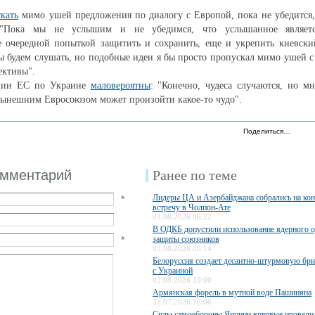
кать
мимо ушей предложения по диалогу с Европой, пока не убедится,
: "Пока мы не услышим и не убедимся, что услышанное являетс
е очередной попыткой защитить и сохранить, еще и укрепить киевски
ы будем слушать, но подобные идеи я бы просто пропускал мимо ушей с
ективы".
ции ЕС по Украине
маловероятны
: "Конечно, чудеса случаются, но м
с нынешним Евросоюзом может произойти какое-то чудо".
Поделиться…
омментарий
Ранее по теме
Лидеры ЦА и Азербайджана собрались на ко
*
встречу в Чолпон-Ате
03.08.2026 06:22
В ОДКБ допустили использование ядерного 
*
защиты союзников
03.08.2026 06:14
Белоруссия создает десантно-штурмовую бри
с Украиной
02.08.2026 19:00
Армянская форель в мутной воде Пашиняна
31.07.2026 16:06
Силы самообороны Японии впервые провели 