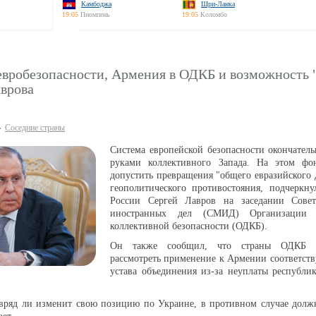
Камбоджа
Шри-Ланка
19:05
Пномпень
19:05
Коломбо
вробезопасности, Армения в ОДКБ и возможность "
аврова
Соседние страны
Система европейской безопасности окончател
руками коллективного Запада. На этом ф
допустить превращения "общего евразийского 
геополитического противостояния, подчеркн
России Сергей Лавров на заседании Сове
иностранных дел (СМИД) Организации 
коллективной безопасности (ОДКБ).
Он также сообщил, что страны ОДКБ д
рассмотреть применение к Армении соответст
устава объединения из-за неуплаты республи
 вряд ли изменит свою позицию по Украине, в противном случае долж