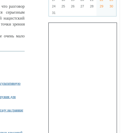
 что разговор
24
25
26
27
28
29
30
я серьезным
31
й нацистский
 точки зрения
не очень мало
нсультативную
оружия для
гаду на границе
пуск крылатой