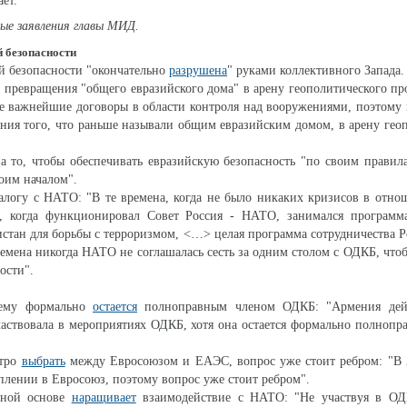
ает.
ые заявления главы МИД.
 безопасности
й безопасности "окончательно
разрушена
" руками коллективного Запада.
 превращения "общего евразийского дома" в арену геополитического пр
е важнейшие договоры в области контроля над вооружениями, поэтому
ния того, что раньше называли общим евразийским домом, в арену гео
а то, чтобы обеспечивать евразийскую безопасность "по своим правил
оим началом".
логу с НАТО: "В те времена, когда не было никаких кризисов в отн
, когда функционировал Совет Россия - НАТО, занимался программ
истан для борьбы с терроризмом, <…> целая программа сотрудничества 
времена никогда НАТО не соглашалась сесть за одним столом с ОДКБ, что
ости".
нему формально
остается
полноправным членом ОДКБ: "Армения дейс
частвовала в мероприятиях ОДКБ, хотя она остается формально полноп
стро
выбрать
между Евросоюзом и ЕАЭС, вопрос уже стоит ребром: "В
уплении в Евросоюз, поэтому вопрос уже стоит ребром".
мной основе
наращивает
взаимодействие с НАТО: "Не участвуя в ОДК