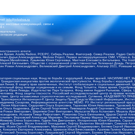
mail:
info@infoshos.ru
ре массовых коммуникаций, связи и
8 г.
язательна.
согласие редакции
иностранного агента:
щее Время, Azatliq Radiosi, PCE/PC, Сибирь.Реалии, Фактограф, Север.Реалии, Радио Св
ончич Дарья Александровна, Medusa Project, Первое антикоррупционное СМИ, VTimes.io, 
ария Михайловна, Лукьянова Юлия Сергеевна, Маетная Елизавета Витальевна, The Insid
ексей Евгеньевич, Общество с ограниченной ответственностью Телеканал Дождь, Петров 
н Роман Александрович, Великовский Дмитрий Александрович, Альтаир 2021, Ромашки мо
оратория социальных наук, Фонд по борьбе с коррупцией, Альянс врачей, НАСИЛИЮ.НЕТ, 
Гражданская инициатива против экологической преступности, Фонд борьбы с коррупцией,
чая Линия, В защиту прав заключенных, Институт глобализации и социальных движений,
тельный фонд помощи осужденным и их семьям, Фонд Тольятти, Новое время, Серебряная т
Центр Юрия Левады, Издательство Парк Гагарина, Фонд имени Андрея Рылькова, Сфера, 
еловека, Фонд защиты гласности, Российский исследовательский центр по правам челове
йствие, Центр независимых социологических исследований, Сутяжник, АКАДЕМИЯ ПО ПР
р Трансперенси Интернешнл-Р, Центр Защиты Прав Средств Массовой Информации, Институ
 академика Сахарова, Информационное агентство МЕМО. РУ, Институт региональной пресс
Лилия Айратовна, Сидорович Ольга Борисовна, Таранова Юлия Николаевна, Туровский Ал
а Ольга Андреевна, Дугин Сергей Георгиевич, Пивоваров Андрей Сергеевич, Писемский Е
в Роман Викторович, Шарипков Олег Викторович, Мальсагов Муса Асланович, Мошель Ири
ександровна, Исламов Тимур Рифгатович, Романова Ольга Евгеньевна, Щаров Сергей Але
льевич, Верховский Александр Маркович, Пислакова-Паркер Марина Петровна, Кочеткова
, Жемкова Елена Борисовна, Гудков Лев Дмитриевич, Илларионова Юлия Юрьевна, Саранг
Андрей Юрьевич, Мосин Алексей Геннадьевич, Гефтер Валентин Михайлович, Симонов Але
а, Исаев Сергей Владимирович, Максимов Сергей Владимирович, Беляев Сергей Иванович
 Кокорина Екатерина Алексеевна, Шуманов Илья Вячеславович, Арапова Галина Юрьевна
Литинский Леонид Борисович, Лукашевский Сергей Маркович, Бахмин Вячеслав Иванович,