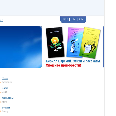
RU
EN
CN
С"
Непал
5
Катманду
Катар
5
Доха
Мальдивы
5
Мале
Турция
5
Анкара