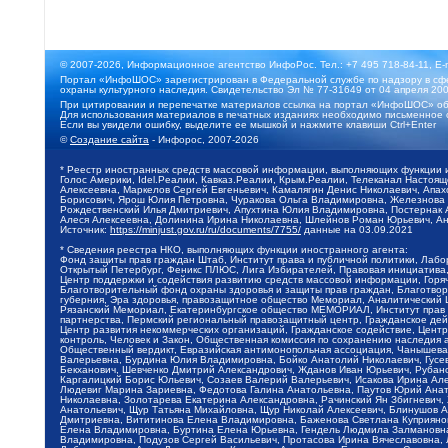
© 2007-2026, Информационное агентство ИнфоРос. Тел.: +7 495 718-84-11, E-
Портал «ИнфоШОС» зарегистрирован в Федеральной службе по надзору в сфе
охраны культурного наследия. Свидетельство Эл № 77-31649 от 04 апреля 200
При цитировании и перепечатке материалов ссылка на портал «ИнфоШОС» об
Для использования материалов в печатных изданиях необходимо письменное 
Если вы увидели ошибку, выделите ее мышкой и нажмите клавиши Ctrl+Enter
©
Создание сайта
- Инфорос, 2007-2026
* Реестр иностранных средств массовой информации, выполняющих функции 
Голос Америки, Idel.Реалии, Кавказ.Реалии, Крым.Реалии, Телеканал Настоя
Алексеевна, Маркелов Сергей Евгеньевич, Камалягин Денис Николаевич, Апах
Борисович, Ярош Юлия Петровна, Чуракова Ольга Владимировна, Железнова М
Рождественский Илья Дмитриевич, Апухтина Юлия Владимировна, Постернак Ал
Алеся Алексеевна, Долинина Ирина Николаевна, Шлейнов Роман Юрьевич, Ани
Источник:
https://minjust.gov.ru/ru/documents/7755/
данные на
03.09.2021
* Сведения реестра НКО, выполняющих функции иностранного агента:
Фонд защиты прав граждан Штаб, Институт права и публичной политики, Лаб
Открытый Петербург, Феникс ПЛЮС, Лига Избирателей, Правовая инициатива, 
Центр поддержки и содействия развитию средств массовой информации, Горя
Благотворительный фонд охраны здоровья и защиты прав граждан, Благотвори
губерния, Эра здоровья, правозащитное общество Мемориал, Аналитический 
Рязанский Мемориал, Екатеринбургское общество МЕМОРИАЛ, Институт прав ч
партнерства, Пермский региональный правозащитный центр, Гражданское де
Центр развития некоммерческих организаций, Гражданское содействие, Цент
контроль, Человек и Закон, Общественная комиссия по сохранению наследия
Общественный вердикт, Евразийская антимонопольная ассоциация, Чанышева 
Валерьевна, Бурдина Юлия Владимировна, Бойко Анатолий Николаевич, Гусев
Бекханович, Шевченко Дмитрий Александрович, Жданов Иван Юрьевич, Рубано
Каргалицкий Борис Юльевич, Созаев Валерий Валерьевич, Исакова Ирина Ал
Людевиг Марина Зариевна, Федотова Галина Анатольевна, Паутов Юрий Анато
Николаевна, Золотарева Екатерина Александровна, Рачинский Ян Збигневич
Анатольевич, Щур Татьяна Михайловна, Щур Николай Алексеевич, Блинушов 
Дмитриевна, Вититинова Елена Владимировна, Баженова Светлана Куприяновн
Елена Владимировна, Буртина Елена Юрьевна, Гендель Людмила Залмановна,
Владимировна, Подузов Сергей Васильевич, Протасова Ирина Вячеславовна, 