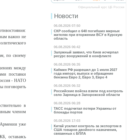
Официальный курс ЦБ России
Новости
06.08.2026 07:50
отивостояния:
СКР сообщил о 640 погибших мирных
жителях при вторжении ВСУ в Курскую
 нам важно не
область
политического
06.08.2026 06:42
Залужный заявил, что Киев исчерпал
ам, по своему
ресурс вооружений в конфликте
06.08.2026 06:35
ошениях между
Кабмин РФ разрешил до 1 июля 2027
года импорт, выпуск и обращение
ами поставки
бензина Евро 2, Евро 3, Евро 4
Россия - НАТО
06.08.2026 06:32
бы поговорить
Российские войска взяли под контроль
село Зарница в Запорожской области
06.08.2026 06:28
твительно в
ТАСС подсчитал потери Украины от
равным членом
блокады портов
05.08.2026 17:03
 Армении уже
Китай усилил контроль за экспортом в
США товаров двойного назначения,
связанных с БПЛА
Б, оставаясь