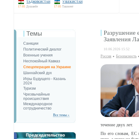
ТАДЖИКИСТАН
УЗБЕКИСТАН
17:05
Душанбе
17:05
Ташкент
Разрушение е
Темы
Заявления Л
Санкции
Политический диалог
10.06.2026 15:52
Военные учения
Россия
Безопаcность
Неспокойный Кавказ
Спецоперация на Украине
Шанхайский дух
Игры Будущего - Казань
2024
Туризм
Чрезвычайные
происшествия
Международное
сотрудничество
Все темы »
течение двух лет.
По его словам, ЕС