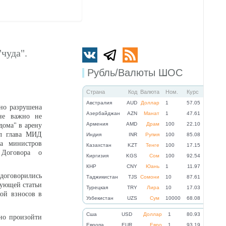
чуда".
Рубль/Валюты ШОС
Страна
Код
Валюта
Ном.
Курс
Австралия
AUD
Доллар
1
57.05
ьно разрушена
Азербайджан
AZN
Манат
1
47.61
оне важно не
Армения
AMD
Драм
100
22.10
дома" в арену
ул глава МИД
Индия
INR
Рупия
100
85.08
та министров
Казахстан
KZT
Тенге
100
17.15
Договора о
Киргизия
KGS
Сом
100
92.54
КНР
CNY
Юань
1
11.97
оговорились
Таджикистан
TJS
Сомони
10
87.61
вующей статьи
Турецкая
TRY
Лира
10
17.03
кой взносов в
Узбекистан
UZS
Сум
10000
68.08
Cша
USD
Доллар
1
80.93
но произойти
Eвропа
EUR
Евро
1
93.19