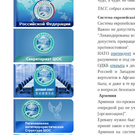
чудо, а чудес не быв
ТАСС собрал ключев
Система европейской
Система европейско
Важно не допустить
"Ликвидированы вс
допустить превраще
противостояния".
НАТО
претендует
н
разумению и под св
ОДКБ
открыта
к диа
Россией и Западом
вертолетов в Афган
была, и даже в те 
о вопросах безопасн
Армения
Армения по-преж
очередной раз не у
[организации]".
Еревану нужно бы
принят закон о вст
Армения на систе