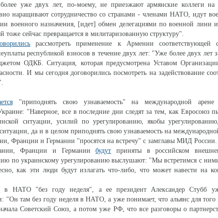
более уже двух лет, по-моему, не приезжают армянские коллеги на 
вно наращивают сотрудничество со странами - членами НАТО, идут во
ии военного назначения, [идет] обмен делегациями по военной лини 
й тоже сейчас превращается в милитаризованную структуру".
оворились
рассмотреть применение к Армении соответствующей ст
неуплаты республикой взносов в течение двух лет: "Уже более двух лет 
жетом ОДКБ. Ситуация, которая предусмотрена Уставом Организаци
асности. И мы сегодня договорились посмотреть на задействование со
".
ется
"приподнять свою узнаваемость" на международной арене 
Украине: "Наверное, все в последние дни следят за тем, как Евросоюз п
инской ситуации, усилий по урегулированию, якобы урегулированию
 ситуации, да и в целом приподнять свою узнаваемость на международной
ии, Франции и Германии "просятся на встречу" с замглавы МИД России.
тании, Франции и Германии
будут
приняты в российском внешнеп
цию по украинскому урегулированию выслушают: "Мы встретимся с ним
сно, как эти люди будут излагать что-либо, что может навести на к
т
в НАТО "без году неделя", а ее президент Александер Стубб у
 "Он там без году неделя в НАТО, а уже понимает, что альянс для того 
начала Советский Союз, а потом уже РФ, что все разговоры о партнерст