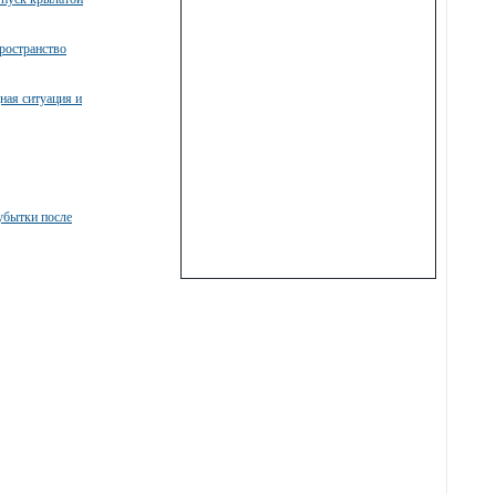
ространство
ная ситуация и
убытки после