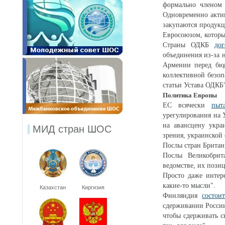
формально членом 
Одновременно акти
закупаются продукц
Евросоюзом, которы
Страны ОДКБ
дог
объединения из-за 
Армении перед бюд
коллективной безоп
статьи Устава ОДКБ
Политика Европы
ЕС всячески
пыта
урегулирования на 
на авансцену укра
МИД стран ШОС
зрения, украинской
Послы стран Британ
Послы Великобри
ведомстве, их пози
Просто даже интере
какие-то мысли".
Казахстан
Киргизия
Финляндия
состои
сдерживании России:
чтобы сдерживать с