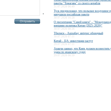
ракеты "Томагавк" со своего корабля
31.07.2026 06:49
Туск предположил, что польское воздушное п
*
нарушила российская ракета
30.07.2026 16:28
О презентации "Синей книги" – "Международ
внешняя политика Китая (2025–2026)"
30.07.2026 08:26
Тбилиси – Ашхабад: интерес обоюдный
30.07.2026 07:11
Китай – ЦА: инвестиции растут
29.07.2026 07:11
Аракчи заявил, что Киев должен возместить 
удара по иранскому судну
29.07.2026 06:59