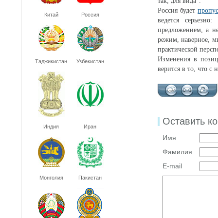
так, для вида".
Россия будет
пропус
Китай
Россия
ведется серьезно
предложением, а н
режим, наверное, м
практической персп
Изменения в пози
Таджикистан
Узбекистан
верится в то, что 
Оставить к
Индия
Иран
Имя
Фамилия
E-mail
Монголия
Пакистан