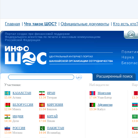
Главная
Что такое ШОС?
Официальные документы
Кто есть кто
Портал создан при финансовой поддержке
Федерального агентства по печати и массовым коммуникациям
Российской Федерации
Расширенный поиск
Участники:
Наблюдатели:
Пар
КАЗАХСТАН
ИРАН
Монголия
15:04
Астана
13:34
Тегеран
17:04
Улан-Батор
13:3
БЕЛОРУССИЯ
КИРГИЗИЯ
Афганистан
12:04
Минск
15:04
Бишкек
13:34
Кабул
14:0
ИНДИЯ
КИТАЙ
14:34
Дели
17:04
Пекин
13:0
РОССИЯ
ПАКИСТАН
13:04
Москва
14:04
Исламабад
13:0