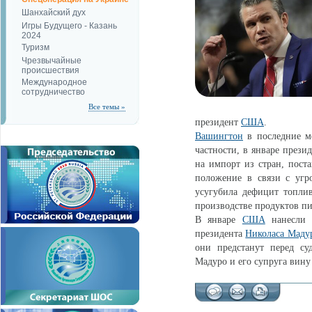
Шанхайский дух
Игры Будущего - Казань
2024
Туризм
Чрезвычайные
происшествия
Международное
сотрудничество
Все темы »
президент
США
.
Вашингтон
в последние ме
частности, в январе прези
на импорт из стран, пост
положение в связи с угр
усугубила дефицит топлива
производстве продуктов пи
В январе
США
нанесли 
президента
Николаса Маду
они предстанут перед су
Мадуро и его супруга вину