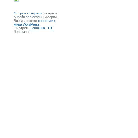
Острые козырьки
смотреть
онлайн все сезоны и серии.
Всегда свежие
новости из
мира WordPress
Смотреть
Танцы на ТНТ
бесплатно