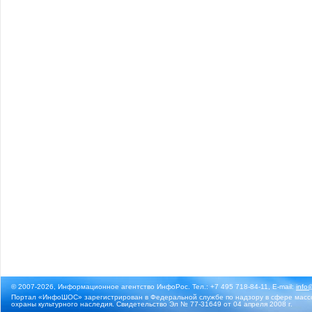
© 2007-2026, Информационное агентство ИнфоРос. Тел.: +7 495 718-84-11, E-mail:
info
Портал «ИнфоШОС» зарегистрирован в Федеральной службе по надзору в сфере массо
охраны культурного наследия. Свидетельство Эл № 77-31649 от 04 апреля 2008 г.