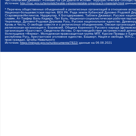
Чистопольский Джамаат, Рохнамо ба суи давлати исломи, Террористическое сообщест
Источник:
http://nac.gov.ru/terroristicheskie-i-ekstremistskie-organizacii-i-materialy.html
данные
* Перечень общественных объединений и религиозных организаций в отношении котор
Национал-большевистская партия, ВЕК РА, Рада земли Кубанской Духовно Родовой Де
Староверов-Инглингов, Нурджулар, К Богодержавию, Таблиги Джамаат, Русское наци
славян, Ат-Такфир Валь-Хиджра, Пит Буль, Национал-социалистическая рабочая парт
Череповца, Духовно-Родовая Держава Русь, Русское национальное единство, Древнер
Кровь и Честь, О свободе совести и о религиозных объединениях, Омская организаци
религиозная организация п. Боровский, Община Коренного Русского народа Щелковског
организация «Братство», Свидетели Иеговы, О противодействии экстремистской деяте
болельщиков «Фирма», Молодежная правозащитная группа МПГ, Курсом Правды и Единен
республика Русь, Арестантское уголовное единство, Башкорт, Нация и свобода, W.H.С
прав граждан, Штабы Навального
Источник:
https://minjust.gov.ru/ru/documents/7822/
данные на
06.08.2021