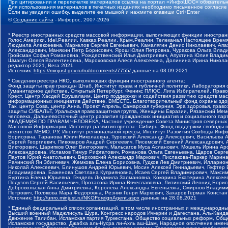
При цитировании и перепечатке материалов ссылка на портал «ИнфоШОС» обязательн
Для использования материалов в печатных изданиях необходимо письменное согласие
Если вы увидели ошибку, выделите ее мышкой и нажмите клавиши Ctrl+Enter
©
Создание сайта
- Инфорос, 2007-2026
* Реестр иностранных средств массовой информации, выполняющих функции иностранн
Голос Америки, Idel.Реалии, Кавказ.Реалии, Крым.Реалии, Телеканал Настоящее Время
Людмила Алексеевна, Маркелов Сергей Евгеньевич, Камалягин Денис Николаевич, Апах
Александрович, Маняхин Петр Борисович, Ярош Юлия Петровна, Чуракова Ольга Влади
Гройсман Софья Романовна, Рождественский Илья Дмитриевич, Апухтина Юлия Владимир
Шмагун Олеся Валентиновна, Мароховская Алеся Алексеевна, Долинина Ирина Никола
редактор 2021, Вега 2021
Источник:
https://minjust.gov.ru/ru/documents/7755/
данные на
03.09.2021
* Сведения реестра НКО, выполняющих функции иностранного агента:
Фонд защиты прав граждан Штаб, Институт права и публичной политики, Лаборатория
Гуманитарное действие, Открытый Петербург, Феникс ПЛЮС, Лига Избирателей, Правов
Крест, Центр Хасдей Ерушалаим, Центр поддержки и содействия развитию средств мас
информационных инициатив Действие, ВМЕСТЕ, Благотворительный фонд охраны здоров
Так, центр Сова, центр Анна, Проект Апрель, Самарская губерния, Эра здоровья, пр
защиты СИБАЛЬТ, Уральская правозащитная группа, Женщины Евразии, Рязанский Мемо
человека, Дальневосточный центр развития гражданских инициатив и социального пар
АКАДЕМИЯ ПО ПРАВАМ ЧЕЛОВЕКА, Частное учреждение Совета Министров северных стр
Массовой Информации, Институт развития прессы - Сибирь, Фонд поддержки свободы 
агентство МЕМО. РУ, Институт региональной прессы, Институт Развития Свободы Инф
Борисовна, Таранова Юлия Николаевна, Туровский Александр Алексеевич, Васильева 
Сергей Георгиевич, Пивоваров Андрей Сергеевич, Писемский Евгений Александрович,
Викторович, Шарипков Олег Викторович, Мальсагов Муса Асланович, Мошель Ирина Ар
Александровна, Исламов Тимур Рифгатович, Романова Ольга Евгеньевна, Щаров Серг
Паутов Юрий Анатольевич, Верховский Александр Маркович, Пислакова-Паркер Марина
Рачинский Ян Збигневич, Жемкова Елена Борисовна, Гудков Лев Дмитриевич, Иллари
Николай Алексеевич, Блинушов Андрей Юрьевич, Мосин Алексей Геннадьевич, Гефтер
Владимировна, Баженова Светлана Куприяновна, Исаев Сергей Владимирович, Максим
Буртина Елена Юрьевна, Гендель Людмила Залмановна, Кокорина Екатерина Алексеев
Подузов Сергей Васильевич, Протасова Ирина Вячеславовна, Литинский Леонид Борис
Добровольская Анна Дмитриевна, Королева Александра Евгеньевна, Смирнов Владими
Петрович, Полякова Мара Федоровна, Резник Генри Маркович, Захаров Герман Конста
Источник:
http://unro.minjust.ru/NKOForeignAgent.aspx
данные на
28.08.2021
* Единый федеральный список организаций, в том числе иностранных и международны
Высший военный Маджлисуль Шура, Конгресс народов Ичкерии и Дагестана, Аль-Каида, 
Движение Талибан, Исламская партия Туркестана, Общество социальных реформ, Общес
Исламское государство, Джабха аль-Нусра ли-Ахль аш-Шам, Народное ополчение имен