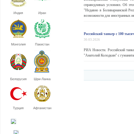
справедливых условиях. Об это
"Недавно в Боливарианской Рес
Индия
Иран
возможности для иностранных инв
Российский танкер с 100 тыс
30.03.2026
Монголия
Пакистан
РИА Новости. Российский танке
"Анатолий Колодкин" с гуманитар
Белорусия
Шри-Ланка
Турция
Афганистан