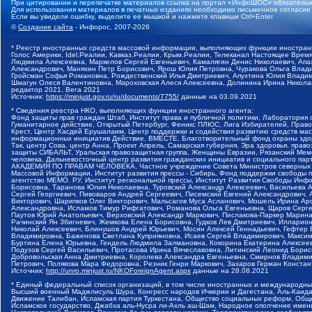
При цитировании и перепечатке материалов ссылка на портал «ИнфоШОС» обязательн
Для использования материалов в печатных изданиях необходимо письменное согласие
Если вы увидели ошибку, выделите ее мышкой и нажмите клавиши Ctrl+Enter
©
Создание сайта
- Инфорос, 2007-2026
* Реестр иностранных средств массовой информации, выполняющих функции иностранн
Голос Америки, Idel.Реалии, Кавказ.Реалии, Крым.Реалии, Телеканал Настоящее Время
Людмила Алексеевна, Маркелов Сергей Евгеньевич, Камалягин Денис Николаевич, Апах
Александрович, Маняхин Петр Борисович, Ярош Юлия Петровна, Чуракова Ольга Влади
Гройсман Софья Романовна, Рождественский Илья Дмитриевич, Апухтина Юлия Владимир
Шмагун Олеся Валентиновна, Мароховская Алеся Алексеевна, Долинина Ирина Никола
редактор 2021, Вега 2021
Источник:
https://minjust.gov.ru/ru/documents/7755/
данные на
03.09.2021
* Сведения реестра НКО, выполняющих функции иностранного агента:
Фонд защиты прав граждан Штаб, Институт права и публичной политики, Лаборатория
Гуманитарное действие, Открытый Петербург, Феникс ПЛЮС, Лига Избирателей, Правов
Крест, Центр Хасдей Ерушалаим, Центр поддержки и содействия развитию средств мас
информационных инициатив Действие, ВМЕСТЕ, Благотворительный фонд охраны здоров
Так, центр Сова, центр Анна, Проект Апрель, Самарская губерния, Эра здоровья, пр
защиты СИБАЛЬТ, Уральская правозащитная группа, Женщины Евразии, Рязанский Мемо
человека, Дальневосточный центр развития гражданских инициатив и социального пар
АКАДЕМИЯ ПО ПРАВАМ ЧЕЛОВЕКА, Частное учреждение Совета Министров северных стр
Массовой Информации, Институт развития прессы - Сибирь, Фонд поддержки свободы 
агентство МЕМО. РУ, Институт региональной прессы, Институт Развития Свободы Инф
Борисовна, Таранова Юлия Николаевна, Туровский Александр Алексеевич, Васильева 
Сергей Георгиевич, Пивоваров Андрей Сергеевич, Писемский Евгений Александрович,
Викторович, Шарипков Олег Викторович, Мальсагов Муса Асланович, Мошель Ирина Ар
Александровна, Исламов Тимур Рифгатович, Романова Ольга Евгеньевна, Щаров Серг
Паутов Юрий Анатольевич, Верховский Александр Маркович, Пислакова-Паркер Марина
Рачинский Ян Збигневич, Жемкова Елена Борисовна, Гудков Лев Дмитриевич, Иллари
Николай Алексеевич, Блинушов Андрей Юрьевич, Мосин Алексей Геннадьевич, Гефтер
Владимировна, Баженова Светлана Куприяновна, Исаев Сергей Владимирович, Максим
Буртина Елена Юрьевна, Гендель Людмила Залмановна, Кокорина Екатерина Алексеев
Подузов Сергей Васильевич, Протасова Ирина Вячеславовна, Литинский Леонид Борис
Добровольская Анна Дмитриевна, Королева Александра Евгеньевна, Смирнов Владими
Петрович, Полякова Мара Федоровна, Резник Генри Маркович, Захаров Герман Конста
Источник:
http://unro.minjust.ru/NKOForeignAgent.aspx
данные на
28.08.2021
* Единый федеральный список организаций, в том числе иностранных и международны
Высший военный Маджлисуль Шура, Конгресс народов Ичкерии и Дагестана, Аль-Каида, 
Движение Талибан, Исламская партия Туркестана, Общество социальных реформ, Общес
Исламское государство, Джабха аль-Нусра ли-Ахль аш-Шам, Народное ополчение имен