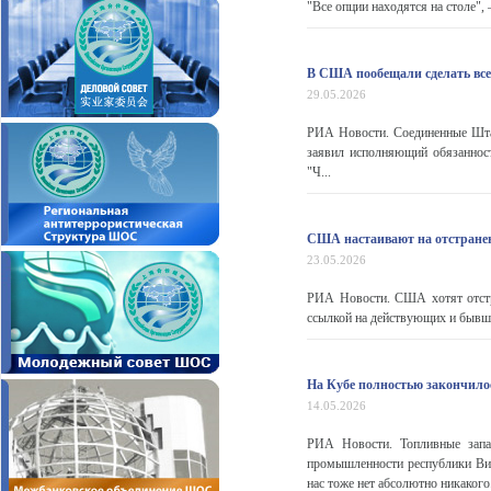
"Все опции находятся на столе", 
В США пообещали сделать все
29.05.2026
РИА Новости. Соединенные Шта
заявил исполняющий обязаннос
"Ч...
США настаивают на отстране
23.05.2026
РИА Новости. США хотят отстра
ссылкой на действующих и бывши
На Кубе полностью закончило
14.05.2026
РИА Новости. Топливные запа
промышленности республики Висе
нас тоже нет абсолютно никакого.