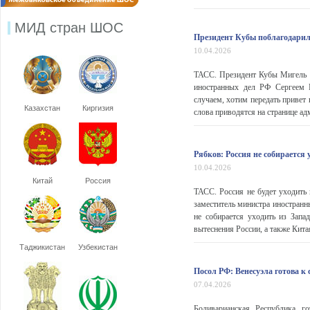
МИД стран ШОС
Президент Кубы поблагодарил 
10.04.2026
ТАСС. Президент Кубы Мигель Д
иностранных дел РФ Сергеем Р
случаем, хотим передать привет
Казахстан
Киргизия
слова приводятся на странице ад
Рябков: Россия не собирается
10.04.2026
Китай
Россия
ТАСС. Россия не будет уходить
заместитель министра иностранн
не собирается уходить из Зап
вытеснения России, а также Китая
Таджикистан
Узбекистан
Посол РФ: Венесуэла готова к 
07.04.2026
Боливарианская Республика г