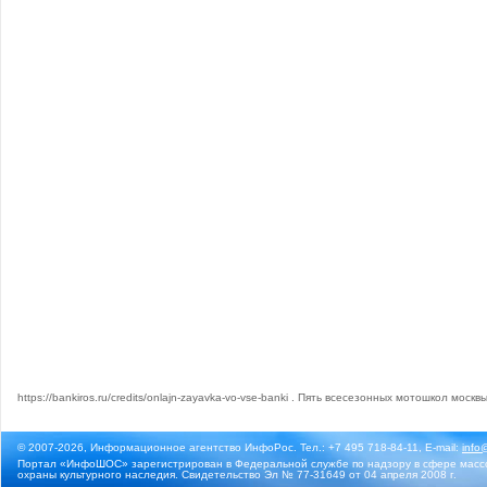
https://bankiros.ru/credits/onlajn-zayavka-vo-vse-banki
. Пять
всесезонных мотошкол москв
© 2007-2026, Информационное агентство ИнфоРос. Тел.: +7 495 718-84-11, E-mail:
info
Портал «ИнфоШОС» зарегистрирован в Федеральной службе по надзору в сфере массо
охраны культурного наследия. Свидетельство Эл № 77-31649 от 04 апреля 2008 г.