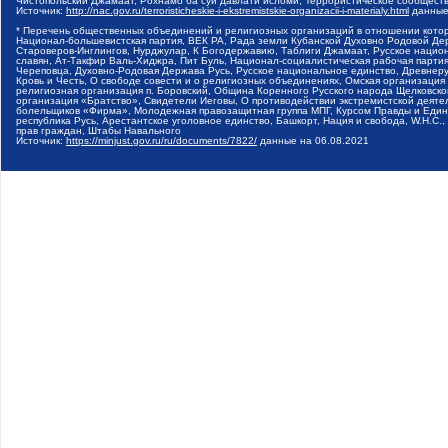
Чистопольский Джамаат, Рохнамо ба суи давлати исломи, Террористическое сообщест
Источник:
http://nac.gov.ru/terroristicheskie-i-ekstremistskie-organizacii-i-materialy.html
данные
* Перечень общественных объединений и религиозных организаций в отношении котор
Национал-большевистская партия, ВЕК РА, Рада земли Кубанской Духовно Родовой Де
Староверов-Инглингов, Нурджулар, К Богодержавию, Таблиги Джамаат, Русское наци
славян, Ат-Такфир Валь-Хиджра, Пит Буль, Национал-социалистическая рабочая парт
Череповца, Духовно-Родовая Держава Русь, Русское национальное единство, Древнер
Кровь и Честь, О свободе совести и о религиозных объединениях, Омская организаци
религиозная организация п. Боровский, Община Коренного Русского народа Щелковског
организация «Братство», Свидетели Иеговы, О противодействии экстремистской деяте
болельщиков «Фирма», Молодежная правозащитная группа МПГ, Курсом Правды и Единен
республика Русь, Арестантское уголовное единство, Башкорт, Нация и свобода, W.H.С
прав граждан, Штабы Навального
Источник:
https://minjust.gov.ru/ru/documents/7822/
данные на
06.08.2021