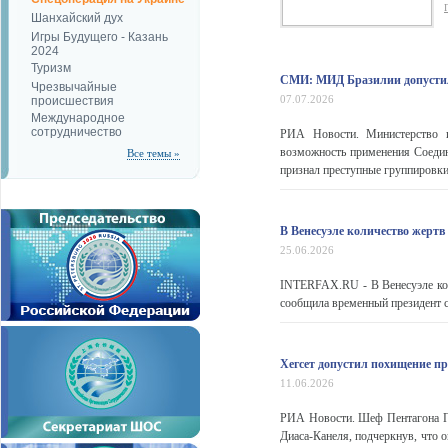
Шанхайский дух
Игры Будущего - Казань
2024
Туризм
СМИ: МИД Бразилии допусти
Чрезвычайные
07.07.2026
происшествия
Международное
сотрудничество
РИА Новости. Министерство и
возможность применения Соедин
Все темы »
признал преступные группировки
В Венесуэле количество жертв
25.06.2026
INTERFAX.RU - В Венесуэле кол
сообщила временный президент с
Хегсет допустил похищение п
11.06.2026
РИА Новости. Шеф Пентагона П
Диаса-Канеля, подчеркнув, что 