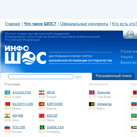
Главная
Что такое ШОС?
Официальные документы
Кто есть кто
Портал создан при финансовой поддержке
Федерального агентства по печати и массовым коммуникациям
Российской Федерации
Расширенный поиск
Участники:
Наблюдатели:
Пар
КАЗАХСТАН
ИРАН
Монголия
09:15
Астана
07:45
Тегеран
11:15
Улан-Батор
07:4
БЕЛОРУССИЯ
КИРГИЗИЯ
Афганистан
06:15
Минск
09:15
Бишкек
07:45
Кабул
08:1
ИНДИЯ
КИТАЙ
08:45
Дели
11:15
Пекин
07:1
РОССИЯ
ПАКИСТАН
07:15
Москва
08:15
Исламабад
07:1