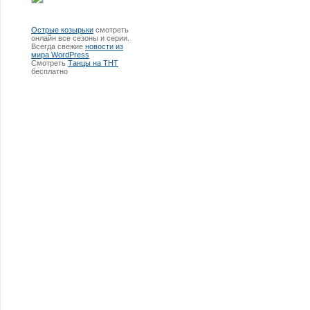
Острые козырьки
смотреть
онлайн все сезоны и серии.
Всегда свежие
новости из
мира WordPress
Смотреть
Танцы на ТНТ
бесплатно