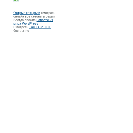
Острые козырьки
смотреть
онлайн все сезоны и серии.
Всегда свежие
новости из
мира WordPress
Смотреть
Танцы на ТНТ
бесплатно