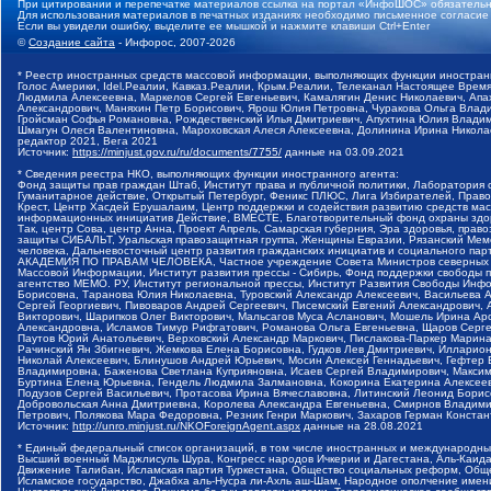
При цитировании и перепечатке материалов ссылка на портал «ИнфоШОС» обязательн
Для использования материалов в печатных изданиях необходимо письменное согласие
Если вы увидели ошибку, выделите ее мышкой и нажмите клавиши Ctrl+Enter
©
Создание сайта
- Инфорос, 2007-2026
* Реестр иностранных средств массовой информации, выполняющих функции иностранн
Голос Америки, Idel.Реалии, Кавказ.Реалии, Крым.Реалии, Телеканал Настоящее Время
Людмила Алексеевна, Маркелов Сергей Евгеньевич, Камалягин Денис Николаевич, Апах
Александрович, Маняхин Петр Борисович, Ярош Юлия Петровна, Чуракова Ольга Влади
Гройсман Софья Романовна, Рождественский Илья Дмитриевич, Апухтина Юлия Владимир
Шмагун Олеся Валентиновна, Мароховская Алеся Алексеевна, Долинина Ирина Никола
редактор 2021, Вега 2021
Источник:
https://minjust.gov.ru/ru/documents/7755/
данные на
03.09.2021
* Сведения реестра НКО, выполняющих функции иностранного агента:
Фонд защиты прав граждан Штаб, Институт права и публичной политики, Лаборатория
Гуманитарное действие, Открытый Петербург, Феникс ПЛЮС, Лига Избирателей, Правов
Крест, Центр Хасдей Ерушалаим, Центр поддержки и содействия развитию средств мас
информационных инициатив Действие, ВМЕСТЕ, Благотворительный фонд охраны здоров
Так, центр Сова, центр Анна, Проект Апрель, Самарская губерния, Эра здоровья, пр
защиты СИБАЛЬТ, Уральская правозащитная группа, Женщины Евразии, Рязанский Мемо
человека, Дальневосточный центр развития гражданских инициатив и социального пар
АКАДЕМИЯ ПО ПРАВАМ ЧЕЛОВЕКА, Частное учреждение Совета Министров северных стр
Массовой Информации, Институт развития прессы - Сибирь, Фонд поддержки свободы 
агентство МЕМО. РУ, Институт региональной прессы, Институт Развития Свободы Инф
Борисовна, Таранова Юлия Николаевна, Туровский Александр Алексеевич, Васильева 
Сергей Георгиевич, Пивоваров Андрей Сергеевич, Писемский Евгений Александрович,
Викторович, Шарипков Олег Викторович, Мальсагов Муса Асланович, Мошель Ирина Ар
Александровна, Исламов Тимур Рифгатович, Романова Ольга Евгеньевна, Щаров Серг
Паутов Юрий Анатольевич, Верховский Александр Маркович, Пислакова-Паркер Марина
Рачинский Ян Збигневич, Жемкова Елена Борисовна, Гудков Лев Дмитриевич, Иллари
Николай Алексеевич, Блинушов Андрей Юрьевич, Мосин Алексей Геннадьевич, Гефтер
Владимировна, Баженова Светлана Куприяновна, Исаев Сергей Владимирович, Максим
Буртина Елена Юрьевна, Гендель Людмила Залмановна, Кокорина Екатерина Алексеев
Подузов Сергей Васильевич, Протасова Ирина Вячеславовна, Литинский Леонид Борис
Добровольская Анна Дмитриевна, Королева Александра Евгеньевна, Смирнов Владими
Петрович, Полякова Мара Федоровна, Резник Генри Маркович, Захаров Герман Конста
Источник:
http://unro.minjust.ru/NKOForeignAgent.aspx
данные на
28.08.2021
* Единый федеральный список организаций, в том числе иностранных и международны
Высший военный Маджлисуль Шура, Конгресс народов Ичкерии и Дагестана, Аль-Каида, 
Движение Талибан, Исламская партия Туркестана, Общество социальных реформ, Общес
Исламское государство, Джабха аль-Нусра ли-Ахль аш-Шам, Народное ополчение имен