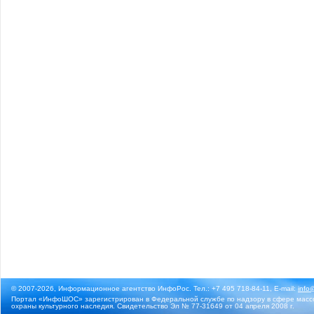
© 2007-2026, Информационное агентство ИнфоРос. Тел.: +7 495 718-84-11, E-mail:
info
Портал «ИнфоШОС» зарегистрирован в Федеральной службе по надзору в сфере массо
охраны культурного наследия. Свидетельство Эл № 77-31649 от 04 апреля 2008 г.