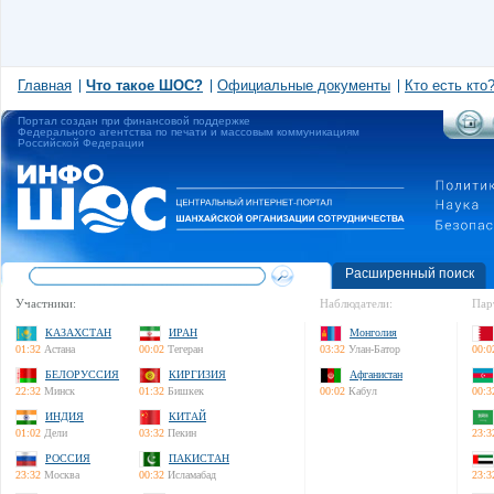
Главная
Что такое ШОС?
Официальные документы
Кто есть кто
Портал создан при финансовой поддержке
Федерального агентства по печати и массовым коммуникациям
Российской Федерации
Расширенный поиск
Участники:
Наблюдатели:
Пар
КАЗАХСТАН
ИРАН
Монголия
01:32
Астана
00:02
Тегеран
03:32
Улан-Батор
00:0
БЕЛОРУССИЯ
КИРГИЗИЯ
Афганистан
22:32
Минск
01:32
Бишкек
00:02
Кабул
00:3
ИНДИЯ
КИТАЙ
01:02
Дели
03:32
Пекин
23:3
РОССИЯ
ПАКИСТАН
23:32
Москва
00:32
Исламабад
23:3