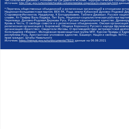
Чистопольский Джамаат, Рохнамо ба суи давлати исломи, Террористическое сообщест
Источник:
http://nac.gov.ru/terroristicheskie-i-ekstremistskie-organizacii-i-materialy.html
данные
* Перечень общественных объединений и религиозных организаций в отношении котор
Национал-большевистская партия, ВЕК РА, Рада земли Кубанской Духовно Родовой Де
Староверов-Инглингов, Нурджулар, К Богодержавию, Таблиги Джамаат, Русское наци
славян, Ат-Такфир Валь-Хиджра, Пит Буль, Национал-социалистическая рабочая парт
Череповца, Духовно-Родовая Держава Русь, Русское национальное единство, Древнер
Кровь и Честь, О свободе совести и о религиозных объединениях, Омская организаци
религиозная организация п. Боровский, Община Коренного Русского народа Щелковског
организация «Братство», Свидетели Иеговы, О противодействии экстремистской деяте
болельщиков «Фирма», Молодежная правозащитная группа МПГ, Курсом Правды и Единен
республика Русь, Арестантское уголовное единство, Башкорт, Нация и свобода, W.H.С
прав граждан, Штабы Навального
Источник:
https://minjust.gov.ru/ru/documents/7822/
данные на
06.08.2021