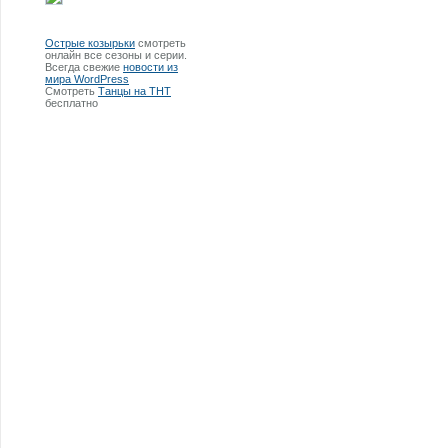
Острые козырьки
смотреть
онлайн все сезоны и серии.
Всегда свежие
новости из
мира WordPress
Смотреть
Танцы на ТНТ
бесплатно