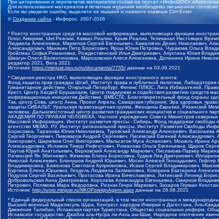
При цитировании и перепечатке материалов ссылка на портал «ИнфоШОС» обязательн
Для использования материалов в печатных изданиях необходимо письменное согласие
Если вы увидели ошибку, выделите ее мышкой и нажмите клавиши Ctrl+Enter
©
Создание сайта
- Инфорос, 2007-2026
* Реестр иностранных средств массовой информации, выполняющих функции иностранн
Голос Америки, Idel.Реалии, Кавказ.Реалии, Крым.Реалии, Телеканал Настоящее Время
Людмила Алексеевна, Маркелов Сергей Евгеньевич, Камалягин Денис Николаевич, Апах
Александрович, Маняхин Петр Борисович, Ярош Юлия Петровна, Чуракова Ольга Влади
Гройсман Софья Романовна, Рождественский Илья Дмитриевич, Апухтина Юлия Владимир
Шмагун Олеся Валентиновна, Мароховская Алеся Алексеевна, Долинина Ирина Никола
редактор 2021, Вега 2021
Источник:
https://minjust.gov.ru/ru/documents/7755/
данные на
03.09.2021
* Сведения реестра НКО, выполняющих функции иностранного агента:
Фонд защиты прав граждан Штаб, Институт права и публичной политики, Лаборатория
Гуманитарное действие, Открытый Петербург, Феникс ПЛЮС, Лига Избирателей, Правов
Крест, Центр Хасдей Ерушалаим, Центр поддержки и содействия развитию средств мас
информационных инициатив Действие, ВМЕСТЕ, Благотворительный фонд охраны здоров
Так, центр Сова, центр Анна, Проект Апрель, Самарская губерния, Эра здоровья, пр
защиты СИБАЛЬТ, Уральская правозащитная группа, Женщины Евразии, Рязанский Мемо
человека, Дальневосточный центр развития гражданских инициатив и социального пар
АКАДЕМИЯ ПО ПРАВАМ ЧЕЛОВЕКА, Частное учреждение Совета Министров северных стр
Массовой Информации, Институт развития прессы - Сибирь, Фонд поддержки свободы 
агентство МЕМО. РУ, Институт региональной прессы, Институт Развития Свободы Инф
Борисовна, Таранова Юлия Николаевна, Туровский Александр Алексеевич, Васильева 
Сергей Георгиевич, Пивоваров Андрей Сергеевич, Писемский Евгений Александрович,
Викторович, Шарипков Олег Викторович, Мальсагов Муса Асланович, Мошель Ирина Ар
Александровна, Исламов Тимур Рифгатович, Романова Ольга Евгеньевна, Щаров Серг
Паутов Юрий Анатольевич, Верховский Александр Маркович, Пислакова-Паркер Марина
Рачинский Ян Збигневич, Жемкова Елена Борисовна, Гудков Лев Дмитриевич, Иллари
Николай Алексеевич, Блинушов Андрей Юрьевич, Мосин Алексей Геннадьевич, Гефтер
Владимировна, Баженова Светлана Куприяновна, Исаев Сергей Владимирович, Максим
Буртина Елена Юрьевна, Гендель Людмила Залмановна, Кокорина Екатерина Алексеев
Подузов Сергей Васильевич, Протасова Ирина Вячеславовна, Литинский Леонид Борис
Добровольская Анна Дмитриевна, Королева Александра Евгеньевна, Смирнов Владими
Петрович, Полякова Мара Федоровна, Резник Генри Маркович, Захаров Герман Конста
Источник:
http://unro.minjust.ru/NKOForeignAgent.aspx
данные на
28.08.2021
* Единый федеральный список организаций, в том числе иностранных и международны
Высший военный Маджлисуль Шура, Конгресс народов Ичкерии и Дагестана, Аль-Каида, 
Движение Талибан, Исламская партия Туркестана, Общество социальных реформ, Общес
Исламское государство, Джабха аль-Нусра ли-Ахль аш-Шам, Народное ополчение имен