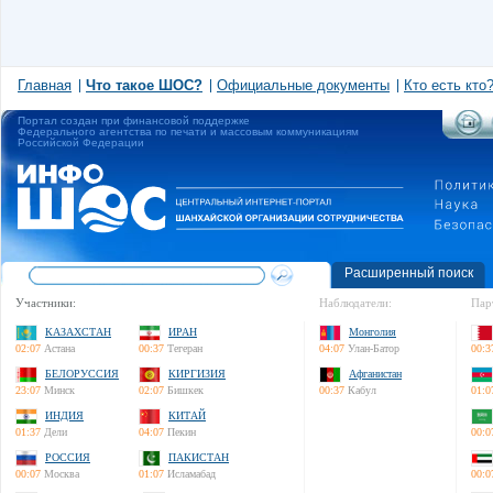
Главная
Что такое ШОС?
Официальные документы
Кто есть кто
Портал создан при финансовой поддержке
Федерального агентства по печати и массовым коммуникациям
Российской Федерации
Расширенный поиск
Участники:
Наблюдатели:
Пар
КАЗАХСТАН
ИРАН
Монголия
02:07
Астана
00:37
Тегеран
04:07
Улан-Батор
00:3
БЕЛОРУССИЯ
КИРГИЗИЯ
Афганистан
23:07
Минск
02:07
Бишкек
00:37
Кабул
01:0
ИНДИЯ
КИТАЙ
01:37
Дели
04:07
Пекин
00:0
РОССИЯ
ПАКИСТАН
00:07
Москва
01:07
Исламабад
00:0