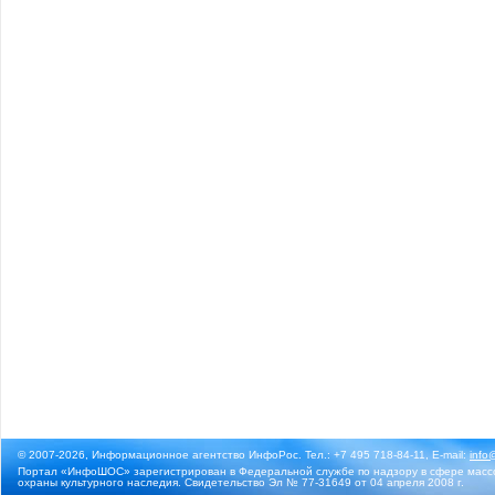
© 2007-2026, Информационное агентство ИнфоРос. Тел.: +7 495 718-84-11, E-mail:
info
Портал «ИнфоШОС» зарегистрирован в Федеральной службе по надзору в сфере массо
охраны культурного наследия. Свидетельство Эл № 77-31649 от 04 апреля 2008 г.