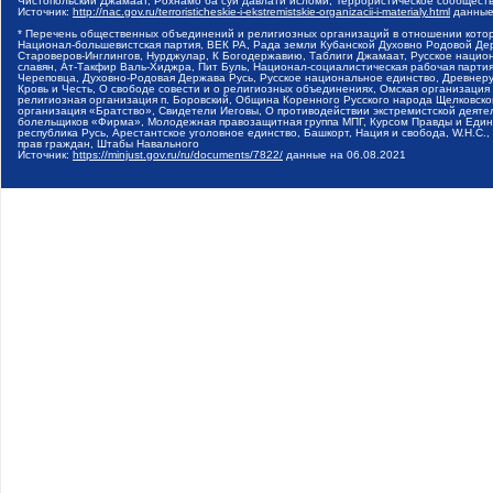
Чистопольский Джамаат, Рохнамо ба суи давлати исломи, Террористическое сообщест
Источник:
http://nac.gov.ru/terroristicheskie-i-ekstremistskie-organizacii-i-materialy.html
данные
* Перечень общественных объединений и религиозных организаций в отношении котор
Национал-большевистская партия, ВЕК РА, Рада земли Кубанской Духовно Родовой Де
Староверов-Инглингов, Нурджулар, К Богодержавию, Таблиги Джамаат, Русское наци
славян, Ат-Такфир Валь-Хиджра, Пит Буль, Национал-социалистическая рабочая парт
Череповца, Духовно-Родовая Держава Русь, Русское национальное единство, Древнер
Кровь и Честь, О свободе совести и о религиозных объединениях, Омская организаци
религиозная организация п. Боровский, Община Коренного Русского народа Щелковског
организация «Братство», Свидетели Иеговы, О противодействии экстремистской деяте
болельщиков «Фирма», Молодежная правозащитная группа МПГ, Курсом Правды и Единен
республика Русь, Арестантское уголовное единство, Башкорт, Нация и свобода, W.H.С
прав граждан, Штабы Навального
Источник:
https://minjust.gov.ru/ru/documents/7822/
данные на
06.08.2021