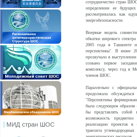
сотрудничество стран ШОС
определении ее будущи
рассматривалась как ид
энергобезопасности.
Впервые модель совместн
обкатки широкого спектра
2005 года в Ташкенте н
перспективы". В июне 2
прозвучало в выступлении
созвано первое заседан
комплексу, через год в Мо
членов ШОС.
Параллельно с официаль
продолжала обсуждаться
"Перспективы формирован
была следующим образом 
бы представлять собой 
возможность предметно 
МИД стран ШОС
реализацию проектов в с
транзита углеводородных 
энергетических ресурсов.