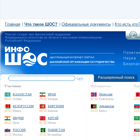
Главная
Что такое ШОС?
Официальные документы
Кто есть кто
Портал создан при финансовой поддержке
Федерального агентства по печати и массовым коммуникациям
Российской Федерации
Расширенный поиск
Участники:
Наблюдатели:
Пар
КАЗАХСТАН
ИРАН
Монголия
00:52
Астана
23:22
Тегеран
02:52
Улан-Батор
23:2
БЕЛОРУССИЯ
КИРГИЗИЯ
Афганистан
21:52
Минск
00:52
Бишкек
23:22
Кабул
23:5
ИНДИЯ
КИТАЙ
00:22
Дели
02:52
Пекин
22:5
РОССИЯ
ПАКИСТАН
22:52
Москва
23:52
Исламабад
22:5