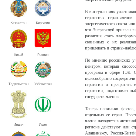
В выступлениях участников
стратегиях стран-члено
Казахстан
Киргизия
энергетического союза или
что Энергоклуб призван в
развития, стать платформ
связанных с их реализа
привлекать и страны-набл
Китай
Россия
По мнению российских уч
центром, который способ
программ в сфере ТЭК. С 
целесообразно сосредоточи
Таджикистан
Узбекистан
стратегии и превратить 
стратегии, подготовленны
государств-членов.
Теперь несколько факто
отдельных ее стран. Прос
члены находятся в активно
Индия
Иран
регионе действуют или ст
Алашанькоу, Россия-Кита