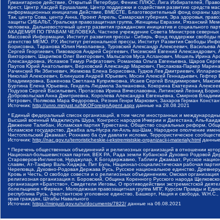
Гуманитарное действие, Открытый Петербург, Феникс ПЛЮС, Лига Избирателей, Правов
Крест, Центр Хасдей Ерушалаим, Центр поддержки и содействия развитию средств мас
информационных инициатив Действие, ВМЕСТЕ, Благотворительный фонд охраны здоров
Так, центр Сова, центр Анна, Проект Апрель, Самарская губерния, Эра здоровья, пр
защиты СИБАЛЬТ, Уральская правозащитная группа, Женщины Евразии, Рязанский Мемо
человека, Дальневосточный центр развития гражданских инициатив и социального пар
АКАДЕМИЯ ПО ПРАВАМ ЧЕЛОВЕКА, Частное учреждение Совета Министров северных стр
Массовой Информации, Институт развития прессы - Сибирь, Фонд поддержки свободы 
агентство МЕМО. РУ, Институт региональной прессы, Институт Развития Свободы Инф
Борисовна, Таранова Юлия Николаевна, Туровский Александр Алексеевич, Васильева 
Сергей Георгиевич, Пивоваров Андрей Сергеевич, Писемский Евгений Александрович,
Викторович, Шарипков Олег Викторович, Мальсагов Муса Асланович, Мошель Ирина Ар
Александровна, Исламов Тимур Рифгатович, Романова Ольга Евгеньевна, Щаров Серг
Паутов Юрий Анатольевич, Верховский Александр Маркович, Пислакова-Паркер Марина
Рачинский Ян Збигневич, Жемкова Елена Борисовна, Гудков Лев Дмитриевич, Иллари
Николай Алексеевич, Блинушов Андрей Юрьевич, Мосин Алексей Геннадьевич, Гефтер
Владимировна, Баженова Светлана Куприяновна, Исаев Сергей Владимирович, Максим
Буртина Елена Юрьевна, Гендель Людмила Залмановна, Кокорина Екатерина Алексеев
Подузов Сергей Васильевич, Протасова Ирина Вячеславовна, Литинский Леонид Борис
Добровольская Анна Дмитриевна, Королева Александра Евгеньевна, Смирнов Владими
Петрович, Полякова Мара Федоровна, Резник Генри Маркович, Захаров Герман Конста
Источник:
http://unro.minjust.ru/NKOForeignAgent.aspx
данные на
28.08.2021
* Единый федеральный список организаций, в том числе иностранных и международны
Высший военный Маджлисуль Шура, Конгресс народов Ичкерии и Дагестана, Аль-Каида, 
Движение Талибан, Исламская партия Туркестана, Общество социальных реформ, Общес
Исламское государство, Джабха аль-Нусра ли-Ахль аш-Шам, Народное ополчение имен
Чистопольский Джамаат, Рохнамо ба суи давлати исломи, Террористическое сообщест
Источник:
http://nac.gov.ru/terroristicheskie-i-ekstremistskie-organizacii-i-materialy.html
данные
* Перечень общественных объединений и религиозных организаций в отношении котор
Национал-большевистская партия, ВЕК РА, Рада земли Кубанской Духовно Родовой Де
Староверов-Инглингов, Нурджулар, К Богодержавию, Таблиги Джамаат, Русское наци
славян, Ат-Такфир Валь-Хиджра, Пит Буль, Национал-социалистическая рабочая парт
Череповца, Духовно-Родовая Держава Русь, Русское национальное единство, Древнер
Кровь и Честь, О свободе совести и о религиозных объединениях, Омская организаци
религиозная организация п. Боровский, Община Коренного Русского народа Щелковског
организация «Братство», Свидетели Иеговы, О противодействии экстремистской деяте
болельщиков «Фирма», Молодежная правозащитная группа МПГ, Курсом Правды и Единен
республика Русь, Арестантское уголовное единство, Башкорт, Нация и свобода, W.H.С
прав граждан, Штабы Навального
Источник:
https://minjust.gov.ru/ru/documents/7822/
данные на
06.08.2021