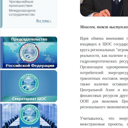
Чрезвычайные
происшествия
Международное
сотрудничество
Все темы »
Моисеев, текст выступле
Идея обмена мнениями по
входящих в ШОС государст
круга региональных "игрок
реальности, как наличие 
гидроэнергетических рес
Организации одновреме
потребителей энергорес
транзитных поставок энерг
также наличие оставших
Центральной Азии и воз
финансовых ресурсов дру
ООН для экономик Цент
регионального экономическ
Учитывалось, что энер
межстрановые проекты, 