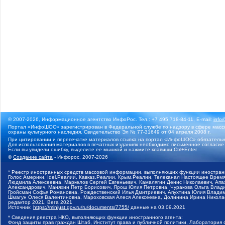
© 2007-2026, Информационное агентство ИнфоРос. Тел.: +7 495 718-84-11, E-mail:
info
Портал «ИнфоШОС» зарегистрирован в Федеральной службе по надзору в сфере массо
охраны культурного наследия. Свидетельство Эл № 77-31649 от 04 апреля 2008 г.
При цитировании и перепечатке материалов ссылка на портал «ИнфоШОС» обязательн
Для использования материалов в печатных изданиях необходимо письменное согласие
Если вы увидели ошибку, выделите ее мышкой и нажмите клавиши Ctrl+Enter
©
Создание сайта
- Инфорос, 2007-2026
* Реестр иностранных средств массовой информации, выполняющих функции иностранн
Голос Америки, Idel.Реалии, Кавказ.Реалии, Крым.Реалии, Телеканал Настоящее Время
Людмила Алексеевна, Маркелов Сергей Евгеньевич, Камалягин Денис Николаевич, Апах
Александрович, Маняхин Петр Борисович, Ярош Юлия Петровна, Чуракова Ольга Влади
Гройсман Софья Романовна, Рождественский Илья Дмитриевич, Апухтина Юлия Владимир
Шмагун Олеся Валентиновна, Мароховская Алеся Алексеевна, Долинина Ирина Никола
редактор 2021, Вега 2021
Источник:
https://minjust.gov.ru/ru/documents/7755/
данные на
03.09.2021
* Сведения реестра НКО, выполняющих функции иностранного агента:
Фонд защиты прав граждан Штаб, Институт права и публичной политики, Лаборатория