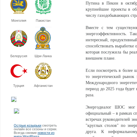
Путина в Пекин в октябр
крупнейшие проекты в об
числу газодобывающих стр
Монголия
Пакистан
Вместе с тем существующ
энергоэффективность. Та
интересный, продуктивный
способствовать выработке 
которая послужила бы реа
Белорусия
Шри-Ланка
внешнем плане.
Если посмотреть в более 
то энергетический рынок 
Международного энергетич
Турция
Афганистан
период до 2025 года будет
раза.
Энергодиалог ШОС мог 
официальный – в рамках с
встречах руководителей эн
"круглых столов" по энер
Острые козырьки
смотреть
онлайн все сезоны и серии.
друга. К неформальном
Всегда свежие
новости из
мира WordPress