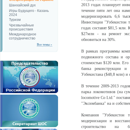
2013 годах планирует инв
Шанхайский дух
течение пяти лет она наме
Игры Будущего - Казань
2024
модернизировать 6,6 тыс
Туризм
Инвестиции "Узбекистон т
Чрезвычайные
годах составят $81,5 млн.
происшествия
$27млн - на ремонт экс
Международное
сотрудничество
обновиться на 30%.
Все темы »
В рамках программы комп
подвижного состава и ор
стоимостью $120 млн. Его 
банка реконструкции и 
Узбекистана ($48,8 млн) и
В течение 2009-2013 годо
парка локомотивов (на сум
locomotive Co Ltd." постав
"Эксимбанка" на и собстве
Компания "Узбекистон 
модернизации и восстано
строительство на ба