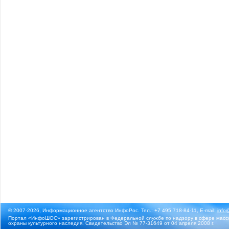
© 2007-2026, Информационное агентство ИнфоРос. Тел.: +7 495 718-84-11, E-mail:
info
Портал «ИнфоШОС» зарегистрирован в Федеральной службе по надзору в сфере массо
охраны культурного наследия. Свидетельство Эл № 77-31649 от 04 апреля 2008 г.