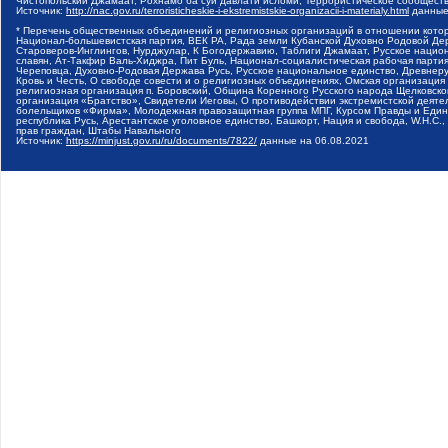
Чистопольский Джамаат, Рохнамо ба суи давлати исломи, Террористическое сообщест
Источник:
http://nac.gov.ru/terroristicheskie-i-ekstremistskie-organizacii-i-materialy.html
данные
* Перечень общественных объединений и религиозных организаций в отношении котор
Национал-большевистская партия, ВЕК РА, Рада земли Кубанской Духовно Родовой Де
Староверов-Инглингов, Нурджулар, К Богодержавию, Таблиги Джамаат, Русское наци
славян, Ат-Такфир Валь-Хиджра, Пит Буль, Национал-социалистическая рабочая парт
Череповца, Духовно-Родовая Держава Русь, Русское национальное единство, Древнер
Кровь и Честь, О свободе совести и о религиозных объединениях, Омская организаци
религиозная организация п. Боровский, Община Коренного Русского народа Щелковског
организация «Братство», Свидетели Иеговы, О противодействии экстремистской деяте
болельщиков «Фирма», Молодежная правозащитная группа МПГ, Курсом Правды и Единен
республика Русь, Арестантское уголовное единство, Башкорт, Нация и свобода, W.H.С
прав граждан, Штабы Навального
Источник:
https://minjust.gov.ru/ru/documents/7822/
данные на
06.08.2021