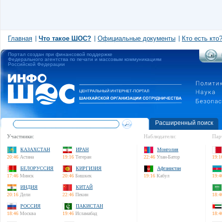
Главная
Что такое ШОС?
Официальные документы
Кто есть кто
Портал создан при финансовой поддержке
Федерального агентства по печати и массовым коммуникациям
Российской Федерации
Расширенный поиск
Участники:
Наблюдатели:
Пар
КАЗАХСТАН
ИРАН
Монголия
20:46
Астана
19:16
Тегеран
22:46
Улан-Батор
19:1
БЕЛОРУССИЯ
КИРГИЗИЯ
Афганистан
17:46
Минск
20:46
Бишкек
19:16
Кабул
19:4
ИНДИЯ
КИТАЙ
20:16
Дели
22:46
Пекин
18:4
РОССИЯ
ПАКИСТАН
18:46
Москва
19:46
Исламабад
18:4