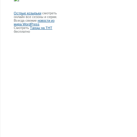
Острые козырьки
смотреть
онлайн все сезоны и серии.
Всегда свежие
новости из
мира WordPress
Смотреть
Танцы на ТНТ
бесплатно