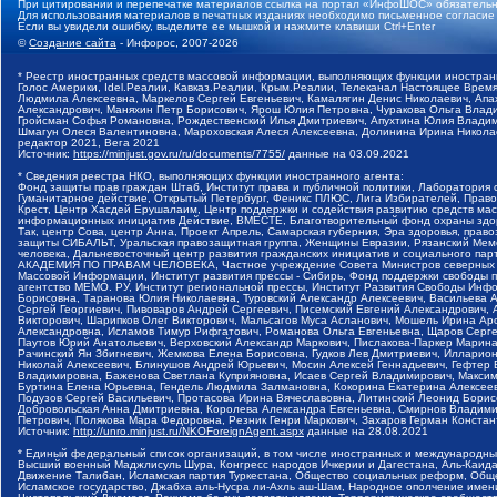
При цитировании и перепечатке материалов ссылка на портал «ИнфоШОС» обязательн
Для использования материалов в печатных изданиях необходимо письменное согласие
Если вы увидели ошибку, выделите ее мышкой и нажмите клавиши Ctrl+Enter
©
Создание сайта
- Инфорос, 2007-2026
* Реестр иностранных средств массовой информации, выполняющих функции иностранн
Голос Америки, Idel.Реалии, Кавказ.Реалии, Крым.Реалии, Телеканал Настоящее Время
Людмила Алексеевна, Маркелов Сергей Евгеньевич, Камалягин Денис Николаевич, Апах
Александрович, Маняхин Петр Борисович, Ярош Юлия Петровна, Чуракова Ольга Влади
Гройсман Софья Романовна, Рождественский Илья Дмитриевич, Апухтина Юлия Владимир
Шмагун Олеся Валентиновна, Мароховская Алеся Алексеевна, Долинина Ирина Никола
редактор 2021, Вега 2021
Источник:
https://minjust.gov.ru/ru/documents/7755/
данные на
03.09.2021
* Сведения реестра НКО, выполняющих функции иностранного агента:
Фонд защиты прав граждан Штаб, Институт права и публичной политики, Лаборатория
Гуманитарное действие, Открытый Петербург, Феникс ПЛЮС, Лига Избирателей, Правов
Крест, Центр Хасдей Ерушалаим, Центр поддержки и содействия развитию средств мас
информационных инициатив Действие, ВМЕСТЕ, Благотворительный фонд охраны здоров
Так, центр Сова, центр Анна, Проект Апрель, Самарская губерния, Эра здоровья, пр
защиты СИБАЛЬТ, Уральская правозащитная группа, Женщины Евразии, Рязанский Мемо
человека, Дальневосточный центр развития гражданских инициатив и социального пар
АКАДЕМИЯ ПО ПРАВАМ ЧЕЛОВЕКА, Частное учреждение Совета Министров северных стр
Массовой Информации, Институт развития прессы - Сибирь, Фонд поддержки свободы 
агентство МЕМО. РУ, Институт региональной прессы, Институт Развития Свободы Инф
Борисовна, Таранова Юлия Николаевна, Туровский Александр Алексеевич, Васильева 
Сергей Георгиевич, Пивоваров Андрей Сергеевич, Писемский Евгений Александрович,
Викторович, Шарипков Олег Викторович, Мальсагов Муса Асланович, Мошель Ирина Ар
Александровна, Исламов Тимур Рифгатович, Романова Ольга Евгеньевна, Щаров Серг
Паутов Юрий Анатольевич, Верховский Александр Маркович, Пислакова-Паркер Марина
Рачинский Ян Збигневич, Жемкова Елена Борисовна, Гудков Лев Дмитриевич, Иллари
Николай Алексеевич, Блинушов Андрей Юрьевич, Мосин Алексей Геннадьевич, Гефтер
Владимировна, Баженова Светлана Куприяновна, Исаев Сергей Владимирович, Максим
Буртина Елена Юрьевна, Гендель Людмила Залмановна, Кокорина Екатерина Алексеев
Подузов Сергей Васильевич, Протасова Ирина Вячеславовна, Литинский Леонид Борис
Добровольская Анна Дмитриевна, Королева Александра Евгеньевна, Смирнов Владими
Петрович, Полякова Мара Федоровна, Резник Генри Маркович, Захаров Герман Конста
Источник:
http://unro.minjust.ru/NKOForeignAgent.aspx
данные на
28.08.2021
* Единый федеральный список организаций, в том числе иностранных и международны
Высший военный Маджлисуль Шура, Конгресс народов Ичкерии и Дагестана, Аль-Каида, 
Движение Талибан, Исламская партия Туркестана, Общество социальных реформ, Общес
Исламское государство, Джабха аль-Нусра ли-Ахль аш-Шам, Народное ополчение имен