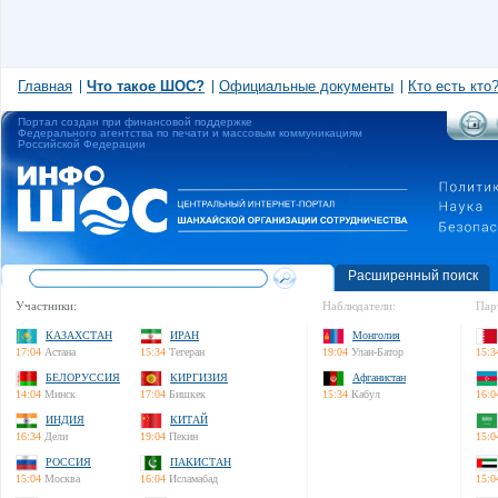
Главная
Что такое ШОС?
Официальные документы
Кто есть кто
Портал создан при финансовой поддержке
Федерального агентства по печати и массовым коммуникациям
Российской Федерации
Расширенный поиск
Участники:
Наблюдатели:
Пар
КАЗАХСТАН
ИРАН
Монголия
17:04
Астана
15:34
Тегеран
19:04
Улан-Батор
15:3
БЕЛОРУССИЯ
КИРГИЗИЯ
Афганистан
14:04
Минск
17:04
Бишкек
15:34
Кабул
16:0
ИНДИЯ
КИТАЙ
16:34
Дели
19:04
Пекин
15:0
РОССИЯ
ПАКИСТАН
15:04
Москва
16:04
Исламабад
15:0