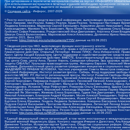
При цитировании и перепечатке материалов ссылка на портал «ИнфоШОС» обязательн
Для использования материалов в печатных изданиях необходимо письменное согласие
Если вы увидели ошибку, выделите ее мышкой и нажмите клавиши Ctrl+Enter
©
Создание сайта
- Инфорос, 2007-2026
* Реестр иностранных средств массовой информации, выполняющих функции иностранн
Голос Америки, Idel.Реалии, Кавказ.Реалии, Крым.Реалии, Телеканал Настоящее Время
Людмила Алексеевна, Маркелов Сергей Евгеньевич, Камалягин Денис Николаевич, Апах
Александрович, Маняхин Петр Борисович, Ярош Юлия Петровна, Чуракова Ольга Влади
Гройсман Софья Романовна, Рождественский Илья Дмитриевич, Апухтина Юлия Владимир
Шмагун Олеся Валентиновна, Мароховская Алеся Алексеевна, Долинина Ирина Никола
редактор 2021, Вега 2021
Источник:
https://minjust.gov.ru/ru/documents/7755/
данные на
03.09.2021
* Сведения реестра НКО, выполняющих функции иностранного агента:
Фонд защиты прав граждан Штаб, Институт права и публичной политики, Лаборатория
Гуманитарное действие, Открытый Петербург, Феникс ПЛЮС, Лига Избирателей, Правов
Крест, Центр Хасдей Ерушалаим, Центр поддержки и содействия развитию средств мас
информационных инициатив Действие, ВМЕСТЕ, Благотворительный фонд охраны здоров
Так, центр Сова, центр Анна, Проект Апрель, Самарская губерния, Эра здоровья, пр
защиты СИБАЛЬТ, Уральская правозащитная группа, Женщины Евразии, Рязанский Мемо
человека, Дальневосточный центр развития гражданских инициатив и социального пар
АКАДЕМИЯ ПО ПРАВАМ ЧЕЛОВЕКА, Частное учреждение Совета Министров северных стр
Массовой Информации, Институт развития прессы - Сибирь, Фонд поддержки свободы 
агентство МЕМО. РУ, Институт региональной прессы, Институт Развития Свободы Инф
Борисовна, Таранова Юлия Николаевна, Туровский Александр Алексеевич, Васильева 
Сергей Георгиевич, Пивоваров Андрей Сергеевич, Писемский Евгений Александрович,
Викторович, Шарипков Олег Викторович, Мальсагов Муса Асланович, Мошель Ирина Ар
Александровна, Исламов Тимур Рифгатович, Романова Ольга Евгеньевна, Щаров Серг
Паутов Юрий Анатольевич, Верховский Александр Маркович, Пислакова-Паркер Марина
Рачинский Ян Збигневич, Жемкова Елена Борисовна, Гудков Лев Дмитриевич, Иллари
Николай Алексеевич, Блинушов Андрей Юрьевич, Мосин Алексей Геннадьевич, Гефтер
Владимировна, Баженова Светлана Куприяновна, Исаев Сергей Владимирович, Максим
Буртина Елена Юрьевна, Гендель Людмила Залмановна, Кокорина Екатерина Алексеев
Подузов Сергей Васильевич, Протасова Ирина Вячеславовна, Литинский Леонид Борис
Добровольская Анна Дмитриевна, Королева Александра Евгеньевна, Смирнов Владими
Петрович, Полякова Мара Федоровна, Резник Генри Маркович, Захаров Герман Конста
Источник:
http://unro.minjust.ru/NKOForeignAgent.aspx
данные на
28.08.2021
* Единый федеральный список организаций, в том числе иностранных и международны
Высший военный Маджлисуль Шура, Конгресс народов Ичкерии и Дагестана, Аль-Каида, 
Движение Талибан, Исламская партия Туркестана, Общество социальных реформ, Общес
Исламское государство, Джабха аль-Нусра ли-Ахль аш-Шам, Народное ополчение имен