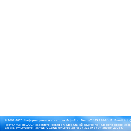
© 2007-2026, Информационное агентство ИнфоРос. Тел.: +7 495 718-84-11, E-mail:
info
Портал «ИнфоШОС» зарегистрирован в Федеральной службе по надзору в сфере массо
охраны культурного наследия. Свидетельство Эл № 77-31649 от 04 апреля 2008 г.