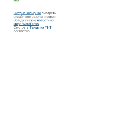
Острые козырьки
смотреть
онлайн все сезоны и серии.
Всегда свежие
новости из
мира WordPress
Смотреть
Танцы на ТНТ
бесплатно