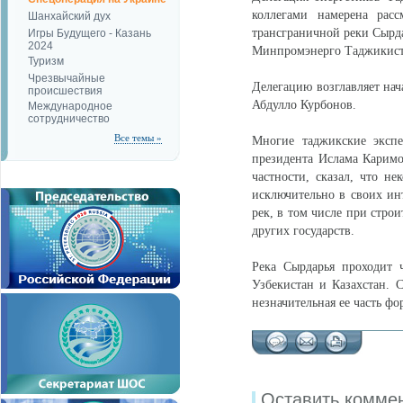
коллегами намерена расс
Шанхайский дух
трансграничной реки Сырд
Игры Будущего - Казань
2024
Минпромэнерго Таджикист
Туризм
Чрезвычайные
Делегацию возглавляет на
происшествия
Абдулло Курбонов.
Международное
сотрудничество
Все темы »
Многие таджикские экспе
президента Ислама Карим
частности, сказал, что н
исключительно в своих ин
рек, в том числе при стро
других государств.
Река Сырдарья проходит ч
Узбекистан и Казахстан. С
незначительная ее часть ф
Оставить комме