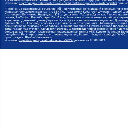
Чистопольский Джамаат, Рохнамо ба суи давлати исломи, Террористическое сообщест
Источник:
http://nac.gov.ru/terroristicheskie-i-ekstremistskie-organizacii-i-materialy.html
данные
* Перечень общественных объединений и религиозных организаций в отношении котор
Национал-большевистская партия, ВЕК РА, Рада земли Кубанской Духовно Родовой Де
Староверов-Инглингов, Нурджулар, К Богодержавию, Таблиги Джамаат, Русское наци
славян, Ат-Такфир Валь-Хиджра, Пит Буль, Национал-социалистическая рабочая парт
Череповца, Духовно-Родовая Держава Русь, Русское национальное единство, Древнер
Кровь и Честь, О свободе совести и о религиозных объединениях, Омская организаци
религиозная организация п. Боровский, Община Коренного Русского народа Щелковског
организация «Братство», Свидетели Иеговы, О противодействии экстремистской деяте
болельщиков «Фирма», Молодежная правозащитная группа МПГ, Курсом Правды и Единен
республика Русь, Арестантское уголовное единство, Башкорт, Нация и свобода, W.H.С
прав граждан, Штабы Навального
Источник:
https://minjust.gov.ru/ru/documents/7822/
данные на
06.08.2021