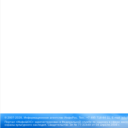
© 2007-2026, Информационное агентство ИнфоРос. Тел.: +7 495 718-84-11, E-mail:
info
Портал «ИнфоШОС» зарегистрирован в Федеральной службе по надзору в сфере массо
охраны культурного наследия. Свидетельство Эл № 77-31649 от 04 апреля 2008 г.