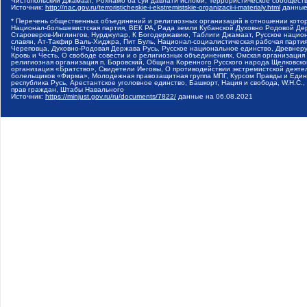
Чистопольский Джамаат, Рохнамо ба суи давлати исломи, Террористическое сообщест
Источник:
http://nac.gov.ru/terroristicheskie-i-ekstremistskie-organizacii-i-materialy.html
данные
* Перечень общественных объединений и религиозных организаций в отношении котор
Национал-большевистская партия, ВЕК РА, Рада земли Кубанской Духовно Родовой Де
Староверов-Инглингов, Нурджулар, К Богодержавию, Таблиги Джамаат, Русское наци
славян, Ат-Такфир Валь-Хиджра, Пит Буль, Национал-социалистическая рабочая парт
Череповца, Духовно-Родовая Держава Русь, Русское национальное единство, Древнер
Кровь и Честь, О свободе совести и о религиозных объединениях, Омская организаци
религиозная организация п. Боровский, Община Коренного Русского народа Щелковског
организация «Братство», Свидетели Иеговы, О противодействии экстремистской деяте
болельщиков «Фирма», Молодежная правозащитная группа МПГ, Курсом Правды и Единен
республика Русь, Арестантское уголовное единство, Башкорт, Нация и свобода, W.H.С
прав граждан, Штабы Навального
Источник:
https://minjust.gov.ru/ru/documents/7822/
данные на
06.08.2021