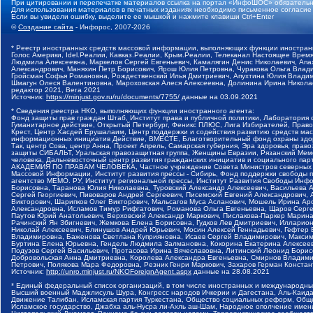
При цитировании и перепечатке материалов ссылка на портал «ИнфоШОС» обязательн
Для использования материалов в печатных изданиях необходимо письменное согласие
Если вы увидели ошибку, выделите ее мышкой и нажмите клавиши Ctrl+Enter
©
Создание сайта
- Инфорос, 2007-2026
* Реестр иностранных средств массовой информации, выполняющих функции иностранн
Голос Америки, Idel.Реалии, Кавказ.Реалии, Крым.Реалии, Телеканал Настоящее Время
Людмила Алексеевна, Маркелов Сергей Евгеньевич, Камалягин Денис Николаевич, Апах
Александрович, Маняхин Петр Борисович, Ярош Юлия Петровна, Чуракова Ольга Влади
Гройсман Софья Романовна, Рождественский Илья Дмитриевич, Апухтина Юлия Владимир
Шмагун Олеся Валентиновна, Мароховская Алеся Алексеевна, Долинина Ирина Никола
редактор 2021, Вега 2021
Источник:
https://minjust.gov.ru/ru/documents/7755/
данные на
03.09.2021
* Сведения реестра НКО, выполняющих функции иностранного агента:
Фонд защиты прав граждан Штаб, Институт права и публичной политики, Лаборатория
Гуманитарное действие, Открытый Петербург, Феникс ПЛЮС, Лига Избирателей, Правов
Крест, Центр Хасдей Ерушалаим, Центр поддержки и содействия развитию средств мас
информационных инициатив Действие, ВМЕСТЕ, Благотворительный фонд охраны здоров
Так, центр Сова, центр Анна, Проект Апрель, Самарская губерния, Эра здоровья, пр
защиты СИБАЛЬТ, Уральская правозащитная группа, Женщины Евразии, Рязанский Мемо
человека, Дальневосточный центр развития гражданских инициатив и социального пар
АКАДЕМИЯ ПО ПРАВАМ ЧЕЛОВЕКА, Частное учреждение Совета Министров северных стр
Массовой Информации, Институт развития прессы - Сибирь, Фонд поддержки свободы 
агентство МЕМО. РУ, Институт региональной прессы, Институт Развития Свободы Инф
Борисовна, Таранова Юлия Николаевна, Туровский Александр Алексеевич, Васильева 
Сергей Георгиевич, Пивоваров Андрей Сергеевич, Писемский Евгений Александрович,
Викторович, Шарипков Олег Викторович, Мальсагов Муса Асланович, Мошель Ирина Ар
Александровна, Исламов Тимур Рифгатович, Романова Ольга Евгеньевна, Щаров Серг
Паутов Юрий Анатольевич, Верховский Александр Маркович, Пислакова-Паркер Марина
Рачинский Ян Збигневич, Жемкова Елена Борисовна, Гудков Лев Дмитриевич, Иллари
Николай Алексеевич, Блинушов Андрей Юрьевич, Мосин Алексей Геннадьевич, Гефтер
Владимировна, Баженова Светлана Куприяновна, Исаев Сергей Владимирович, Максим
Буртина Елена Юрьевна, Гендель Людмила Залмановна, Кокорина Екатерина Алексеев
Подузов Сергей Васильевич, Протасова Ирина Вячеславовна, Литинский Леонид Борис
Добровольская Анна Дмитриевна, Королева Александра Евгеньевна, Смирнов Владими
Петрович, Полякова Мара Федоровна, Резник Генри Маркович, Захаров Герман Конста
Источник:
http://unro.minjust.ru/NKOForeignAgent.aspx
данные на
28.08.2021
* Единый федеральный список организаций, в том числе иностранных и международны
Высший военный Маджлисуль Шура, Конгресс народов Ичкерии и Дагестана, Аль-Каида, 
Движение Талибан, Исламская партия Туркестана, Общество социальных реформ, Общес
Исламское государство, Джабха аль-Нусра ли-Ахль аш-Шам, Народное ополчение имен