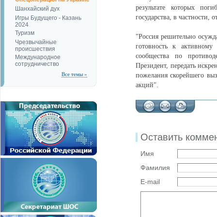
результате которых поги
Шанхайский дух
государства, в частности, о
Игры Будущего - Казань
2024
Туризм
"Россия решительно осужда
Чрезвычайные
готовность к активному
происшествия
сообщества по противод
Международное
сотрудничество
Президент, передать искре
Все темы »
пожелания скорейшего выз
акций".
Оставить комме
Имя
Фамилия
E-mail