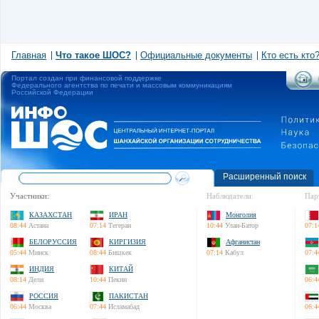
Главная
Что такое ШОС?
Официальные документы
Кто есть кто
Портал создан при финансовой поддержке
Федерального агентства по печати и массовым коммуникациям
Российской Федерации
Расширенный поиск
Участники:
Наблюдатели:
Пар
КАЗАХСТАН
ИРАН
Монголия
08:44
Астана
07:14
Тегеран
10:44
Улан-Батор
07:1
БЕЛОРУССИЯ
КИРГИЗИЯ
Афганистан
05:44
Минск
08:44
Бишкек
07:14
Кабул
07:4
ИНДИЯ
КИТАЙ
08:14
Дели
10:44
Пекин
06:4
РОССИЯ
ПАКИСТАН
06:44
Москва
07:44
Исламабад
06:4