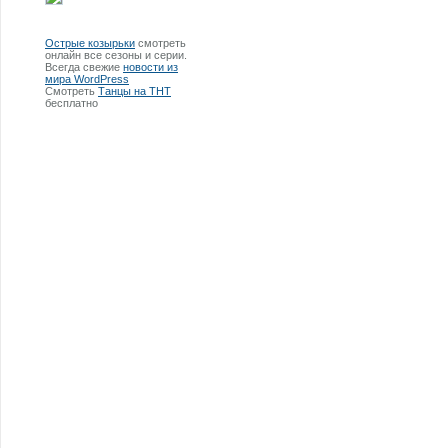
Острые козырьки
смотреть
онлайн все сезоны и серии.
Всегда свежие
новости из
мира WordPress
Смотреть
Танцы на ТНТ
бесплатно