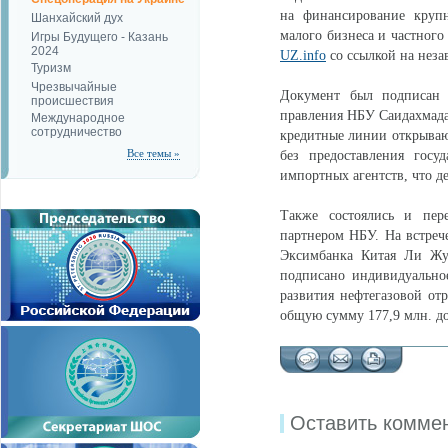
на финансирование крупн
Шанхайский дух
малого бизнеса и частного
Игры Будущего - Казань
2024
UZ.info
со ссылкой на неза
Туризм
Чрезвычайные
Документ был подписан в
происшествия
правления НБУ Саидахмада
Международное
сотрудничество
кредитные линии открываю
Все темы »
без предоставления госу
импортных агентств, что д
Также состоялись и пер
партнером НБУ. На встреч
Эксимбанка Китая Ли Жуо
подписано индивидуально
развития нефтегазовой отр
общую сумму 177,9 млн. д
Оставить комме