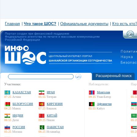
Главная
Что такое ШОС?
Официальные документы
Кто есть кто
Портал создан при финансовой поддержке
Федерального агентства по печати и массовым коммуникациям
Российской Федерации
Расширенный поиск
Участники:
Наблюдатели:
Пар
КАЗАХСТАН
ИРАН
Монголия
07:25
Астана
05:55
Тегеран
09:25
Улан-Батор
05:5
БЕЛОРУССИЯ
КИРГИЗИЯ
Афганистан
04:25
Минск
07:25
Бишкек
05:55
Кабул
06:2
ИНДИЯ
КИТАЙ
06:55
Дели
09:25
Пекин
05:2
РОССИЯ
ПАКИСТАН
05:25
Москва
06:25
Исламабад
05:2