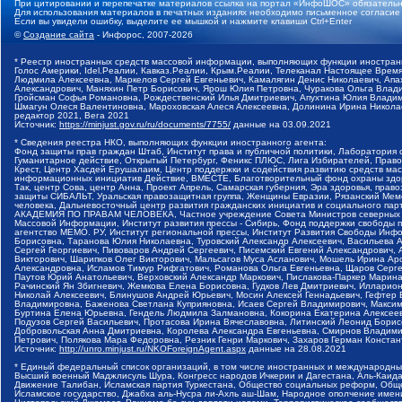
При цитировании и перепечатке материалов ссылка на портал «ИнфоШОС» обязательн
Для использования материалов в печатных изданиях необходимо письменное согласие
Если вы увидели ошибку, выделите ее мышкой и нажмите клавиши Ctrl+Enter
©
Создание сайта
- Инфорос, 2007-2026
* Реестр иностранных средств массовой информации, выполняющих функции иностранн
Голос Америки, Idel.Реалии, Кавказ.Реалии, Крым.Реалии, Телеканал Настоящее Время
Людмила Алексеевна, Маркелов Сергей Евгеньевич, Камалягин Денис Николаевич, Апах
Александрович, Маняхин Петр Борисович, Ярош Юлия Петровна, Чуракова Ольга Влади
Гройсман Софья Романовна, Рождественский Илья Дмитриевич, Апухтина Юлия Владимир
Шмагун Олеся Валентиновна, Мароховская Алеся Алексеевна, Долинина Ирина Никола
редактор 2021, Вега 2021
Источник:
https://minjust.gov.ru/ru/documents/7755/
данные на
03.09.2021
* Сведения реестра НКО, выполняющих функции иностранного агента:
Фонд защиты прав граждан Штаб, Институт права и публичной политики, Лаборатория
Гуманитарное действие, Открытый Петербург, Феникс ПЛЮС, Лига Избирателей, Правов
Крест, Центр Хасдей Ерушалаим, Центр поддержки и содействия развитию средств мас
информационных инициатив Действие, ВМЕСТЕ, Благотворительный фонд охраны здоров
Так, центр Сова, центр Анна, Проект Апрель, Самарская губерния, Эра здоровья, пр
защиты СИБАЛЬТ, Уральская правозащитная группа, Женщины Евразии, Рязанский Мемо
человека, Дальневосточный центр развития гражданских инициатив и социального пар
АКАДЕМИЯ ПО ПРАВАМ ЧЕЛОВЕКА, Частное учреждение Совета Министров северных стр
Массовой Информации, Институт развития прессы - Сибирь, Фонд поддержки свободы 
агентство МЕМО. РУ, Институт региональной прессы, Институт Развития Свободы Инф
Борисовна, Таранова Юлия Николаевна, Туровский Александр Алексеевич, Васильева 
Сергей Георгиевич, Пивоваров Андрей Сергеевич, Писемский Евгений Александрович,
Викторович, Шарипков Олег Викторович, Мальсагов Муса Асланович, Мошель Ирина Ар
Александровна, Исламов Тимур Рифгатович, Романова Ольга Евгеньевна, Щаров Серг
Паутов Юрий Анатольевич, Верховский Александр Маркович, Пислакова-Паркер Марина
Рачинский Ян Збигневич, Жемкова Елена Борисовна, Гудков Лев Дмитриевич, Иллари
Николай Алексеевич, Блинушов Андрей Юрьевич, Мосин Алексей Геннадьевич, Гефтер
Владимировна, Баженова Светлана Куприяновна, Исаев Сергей Владимирович, Максим
Буртина Елена Юрьевна, Гендель Людмила Залмановна, Кокорина Екатерина Алексеев
Подузов Сергей Васильевич, Протасова Ирина Вячеславовна, Литинский Леонид Борис
Добровольская Анна Дмитриевна, Королева Александра Евгеньевна, Смирнов Владими
Петрович, Полякова Мара Федоровна, Резник Генри Маркович, Захаров Герман Конста
Источник:
http://unro.minjust.ru/NKOForeignAgent.aspx
данные на
28.08.2021
* Единый федеральный список организаций, в том числе иностранных и международны
Высший военный Маджлисуль Шура, Конгресс народов Ичкерии и Дагестана, Аль-Каида, 
Движение Талибан, Исламская партия Туркестана, Общество социальных реформ, Общес
Исламское государство, Джабха аль-Нусра ли-Ахль аш-Шам, Народное ополчение имен