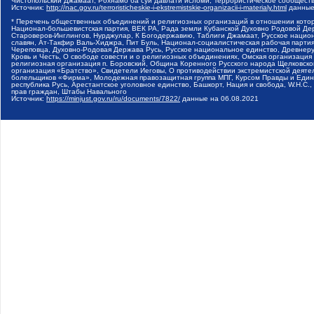
Чистопольский Джамаат, Рохнамо ба суи давлати исломи, Террористическое сообщест
Источник:
http://nac.gov.ru/terroristicheskie-i-ekstremistskie-organizacii-i-materialy.html
данные
* Перечень общественных объединений и религиозных организаций в отношении котор
Национал-большевистская партия, ВЕК РА, Рада земли Кубанской Духовно Родовой Де
Староверов-Инглингов, Нурджулар, К Богодержавию, Таблиги Джамаат, Русское наци
славян, Ат-Такфир Валь-Хиджра, Пит Буль, Национал-социалистическая рабочая парт
Череповца, Духовно-Родовая Держава Русь, Русское национальное единство, Древнер
Кровь и Честь, О свободе совести и о религиозных объединениях, Омская организаци
религиозная организация п. Боровский, Община Коренного Русского народа Щелковског
организация «Братство», Свидетели Иеговы, О противодействии экстремистской деяте
болельщиков «Фирма», Молодежная правозащитная группа МПГ, Курсом Правды и Единен
республика Русь, Арестантское уголовное единство, Башкорт, Нация и свобода, W.H.С
прав граждан, Штабы Навального
Источник:
https://minjust.gov.ru/ru/documents/7822/
данные на
06.08.2021