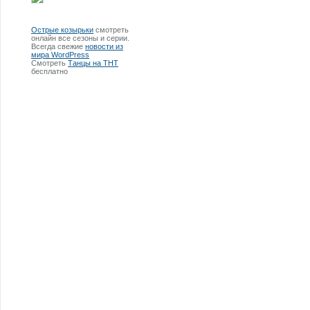
Острые козырьки
смотреть
онлайн все сезоны и серии.
Всегда свежие
новости из
мира WordPress
Смотреть
Танцы на ТНТ
бесплатно