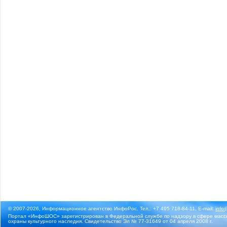
© 2007-2026, Информационное агентство ИнфоРос. Тел.: +7 495 718-84-11, E-mail:
info
Портал «ИнфоШОС» зарегистрирован в Федеральной службе по надзору в сфере массо
охраны культурного наследия. Свидетельство Эл № 77-31649 от 04 апреля 2008 г.