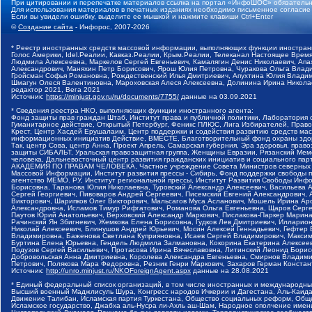
При цитировании и перепечатке материалов ссылка на портал «ИнфоШОС» обязательн
Для использования материалов в печатных изданиях необходимо письменное согласие
Если вы увидели ошибку, выделите ее мышкой и нажмите клавиши Ctrl+Enter
©
Создание сайта
- Инфорос, 2007-2026
* Реестр иностранных средств массовой информации, выполняющих функции иностранн
Голос Америки, Idel.Реалии, Кавказ.Реалии, Крым.Реалии, Телеканал Настоящее Время
Людмила Алексеевна, Маркелов Сергей Евгеньевич, Камалягин Денис Николаевич, Апах
Александрович, Маняхин Петр Борисович, Ярош Юлия Петровна, Чуракова Ольга Влади
Гройсман Софья Романовна, Рождественский Илья Дмитриевич, Апухтина Юлия Владимир
Шмагун Олеся Валентиновна, Мароховская Алеся Алексеевна, Долинина Ирина Никола
редактор 2021, Вега 2021
Источник:
https://minjust.gov.ru/ru/documents/7755/
данные на
03.09.2021
* Сведения реестра НКО, выполняющих функции иностранного агента:
Фонд защиты прав граждан Штаб, Институт права и публичной политики, Лаборатория
Гуманитарное действие, Открытый Петербург, Феникс ПЛЮС, Лига Избирателей, Правов
Крест, Центр Хасдей Ерушалаим, Центр поддержки и содействия развитию средств мас
информационных инициатив Действие, ВМЕСТЕ, Благотворительный фонд охраны здоров
Так, центр Сова, центр Анна, Проект Апрель, Самарская губерния, Эра здоровья, пр
защиты СИБАЛЬТ, Уральская правозащитная группа, Женщины Евразии, Рязанский Мемо
человека, Дальневосточный центр развития гражданских инициатив и социального пар
АКАДЕМИЯ ПО ПРАВАМ ЧЕЛОВЕКА, Частное учреждение Совета Министров северных стр
Массовой Информации, Институт развития прессы - Сибирь, Фонд поддержки свободы 
агентство МЕМО. РУ, Институт региональной прессы, Институт Развития Свободы Инф
Борисовна, Таранова Юлия Николаевна, Туровский Александр Алексеевич, Васильева 
Сергей Георгиевич, Пивоваров Андрей Сергеевич, Писемский Евгений Александрович,
Викторович, Шарипков Олег Викторович, Мальсагов Муса Асланович, Мошель Ирина Ар
Александровна, Исламов Тимур Рифгатович, Романова Ольга Евгеньевна, Щаров Серг
Паутов Юрий Анатольевич, Верховский Александр Маркович, Пислакова-Паркер Марина
Рачинский Ян Збигневич, Жемкова Елена Борисовна, Гудков Лев Дмитриевич, Иллари
Николай Алексеевич, Блинушов Андрей Юрьевич, Мосин Алексей Геннадьевич, Гефтер
Владимировна, Баженова Светлана Куприяновна, Исаев Сергей Владимирович, Максим
Буртина Елена Юрьевна, Гендель Людмила Залмановна, Кокорина Екатерина Алексеев
Подузов Сергей Васильевич, Протасова Ирина Вячеславовна, Литинский Леонид Борис
Добровольская Анна Дмитриевна, Королева Александра Евгеньевна, Смирнов Владими
Петрович, Полякова Мара Федоровна, Резник Генри Маркович, Захаров Герман Конста
Источник:
http://unro.minjust.ru/NKOForeignAgent.aspx
данные на
28.08.2021
* Единый федеральный список организаций, в том числе иностранных и международны
Высший военный Маджлисуль Шура, Конгресс народов Ичкерии и Дагестана, Аль-Каида, 
Движение Талибан, Исламская партия Туркестана, Общество социальных реформ, Общес
Исламское государство, Джабха аль-Нусра ли-Ахль аш-Шам, Народное ополчение имен