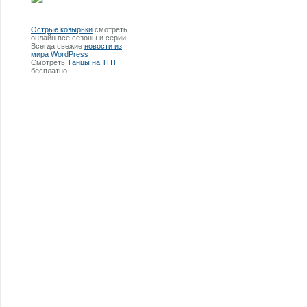
Острые козырьки
смотреть
онлайн все сезоны и серии.
Всегда свежие
новости из
мира WordPress
Смотреть
Танцы на ТНТ
бесплатно