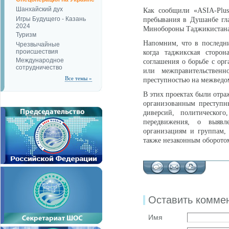
Шанхайский дух
Как сообщили «ASIA-Plus
Игры Будущего - Казань
пребывания в Душанбе гл
2024
Минобороны Таджикистана,
Туризм
Напомним, что в последн
Чрезвычайные
происшествия
когда таджикская сторон
Международное
соглашения о борьбе с ор
сотрудничество
или межправительствен
Все темы »
преступностью на межведо
В этих проектах были отра
организованным преступн
диверсий, политическог
передвижения, о выявл
организациям и группам,
также незаконным оборото
Оставить комме
Имя