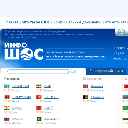
Главная
Что такое ШОС?
Официальные документы
Кто есть кто
Портал создан при финансовой поддержке
Федерального агентства по печати и массовым коммуникациям
Российской Федерации
Расширенный поиск
Участники:
Наблюдатели:
Пар
КАЗАХСТАН
ИРАН
Монголия
01:28
Астана
23:58
Тегеран
03:28
Улан-Батор
23:5
БЕЛОРУССИЯ
КИРГИЗИЯ
Афганистан
22:28
Минск
01:28
Бишкек
23:58
Кабул
00:2
ИНДИЯ
КИТАЙ
00:58
Дели
03:28
Пекин
23:2
РОССИЯ
ПАКИСТАН
23:28
Москва
00:28
Исламабад
23:2