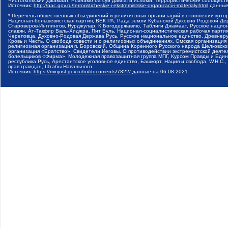
Чистопольский Джамаат, Рохнамо ба суи давлати исломи, Террористическое сообщест
Источник:
http://nac.gov.ru/terroristicheskie-i-ekstremistskie-organizacii-i-materialy.html
данные
* Перечень общественных объединений и религиозных организаций в отношении котор
Национал-большевистская партия, ВЕК РА, Рада земли Кубанской Духовно Родовой Де
Староверов-Инглингов, Нурджулар, К Богодержавию, Таблиги Джамаат, Русское наци
славян, Ат-Такфир Валь-Хиджра, Пит Буль, Национал-социалистическая рабочая парт
Череповца, Духовно-Родовая Держава Русь, Русское национальное единство, Древнер
Кровь и Честь, О свободе совести и о религиозных объединениях, Омская организаци
религиозная организация п. Боровский, Община Коренного Русского народа Щелковског
организация «Братство», Свидетели Иеговы, О противодействии экстремистской деяте
болельщиков «Фирма», Молодежная правозащитная группа МПГ, Курсом Правды и Единен
республика Русь, Арестантское уголовное единство, Башкорт, Нация и свобода, W.H.С
прав граждан, Штабы Навального
Источник:
https://minjust.gov.ru/ru/documents/7822/
данные на
06.08.2021