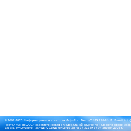
© 2007-2026, Информационное агентство ИнфоРос. Тел.: +7 495 718-84-11, E-mail:
info
Портал «ИнфоШОС» зарегистрирован в Федеральной службе по надзору в сфере массо
охраны культурного наследия. Свидетельство Эл № 77-31649 от 04 апреля 2008 г.