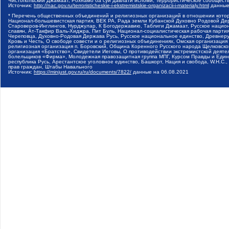
Чистопольский Джамаат, Рохнамо ба суи давлати исломи, Террористическое сообщест
Источник:
http://nac.gov.ru/terroristicheskie-i-ekstremistskie-organizacii-i-materialy.html
данные
* Перечень общественных объединений и религиозных организаций в отношении котор
Национал-большевистская партия, ВЕК РА, Рада земли Кубанской Духовно Родовой Де
Староверов-Инглингов, Нурджулар, К Богодержавию, Таблиги Джамаат, Русское наци
славян, Ат-Такфир Валь-Хиджра, Пит Буль, Национал-социалистическая рабочая парт
Череповца, Духовно-Родовая Держава Русь, Русское национальное единство, Древнер
Кровь и Честь, О свободе совести и о религиозных объединениях, Омская организаци
религиозная организация п. Боровский, Община Коренного Русского народа Щелковског
организация «Братство», Свидетели Иеговы, О противодействии экстремистской деяте
болельщиков «Фирма», Молодежная правозащитная группа МПГ, Курсом Правды и Единен
республика Русь, Арестантское уголовное единство, Башкорт, Нация и свобода, W.H.С
прав граждан, Штабы Навального
Источник:
https://minjust.gov.ru/ru/documents/7822/
данные на
06.08.2021