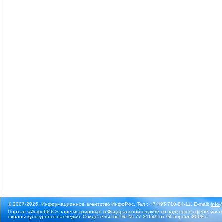
© 2007-2026, Информационное агентство ИнфоРос. Тел.: +7 495 718-84-11, E-mail:
info
Портал «ИнфоШОС» зарегистрирован в Федеральной службе по надзору в сфере массо
охраны культурного наследия. Свидетельство Эл № 77-31649 от 04 апреля 2008 г.