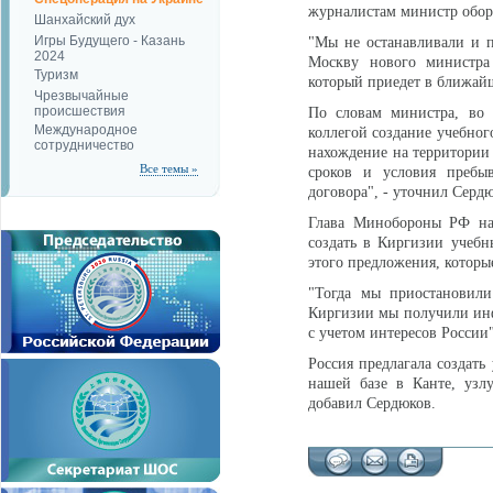
журналистам министр обор
Шанхайский дух
Игры Будущего - Казань
"Мы не останавливали и 
2024
Москву нового министра 
Туризм
который приедет в ближайш
Чрезвычайные
происшествия
По словам министра, во 
Международное
коллегой создание учебног
сотрудничество
нахождение на территории
Все темы »
сроков и условия пребы
договора", - уточнил Серд
Глава Минобороны РФ нап
создать в Киргизии учебн
этого предложения, которы
"Тогда мы приостановили
Киргизии мы получили инфо
с учетом интересов России"
Россия предлагала создат
нашей базе в Канте, узл
добавил Сердюков.