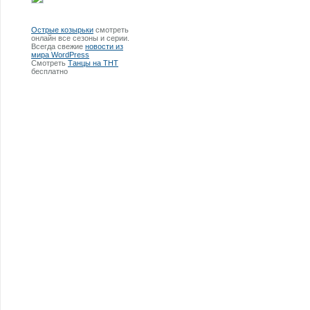
Острые козырьки
смотреть
онлайн все сезоны и серии.
Всегда свежие
новости из
мира WordPress
Смотреть
Танцы на ТНТ
бесплатно