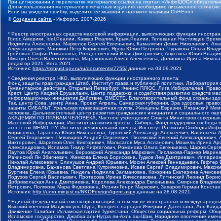
При цитировании и перепечатке материалов ссылка на портал «ИнфоШОС» обязательн
Для использования материалов в печатных изданиях необходимо письменное согласие
Если вы увидели ошибку, выделите ее мышкой и нажмите клавиши Ctrl+Enter
©
Создание сайта
- Инфорос, 2007-2026
* Реестр иностранных средств массовой информации, выполняющих функции иностранн
Голос Америки, Idel.Реалии, Кавказ.Реалии, Крым.Реалии, Телеканал Настоящее Время
Людмила Алексеевна, Маркелов Сергей Евгеньевич, Камалягин Денис Николаевич, Апах
Александрович, Маняхин Петр Борисович, Ярош Юлия Петровна, Чуракова Ольга Влади
Гройсман Софья Романовна, Рождественский Илья Дмитриевич, Апухтина Юлия Владимир
Шмагун Олеся Валентиновна, Мароховская Алеся Алексеевна, Долинина Ирина Никола
редактор 2021, Вега 2021
Источник:
https://minjust.gov.ru/ru/documents/7755/
данные на
03.09.2021
* Сведения реестра НКО, выполняющих функции иностранного агента:
Фонд защиты прав граждан Штаб, Институт права и публичной политики, Лаборатория
Гуманитарное действие, Открытый Петербург, Феникс ПЛЮС, Лига Избирателей, Правов
Крест, Центр Хасдей Ерушалаим, Центр поддержки и содействия развитию средств мас
информационных инициатив Действие, ВМЕСТЕ, Благотворительный фонд охраны здоров
Так, центр Сова, центр Анна, Проект Апрель, Самарская губерния, Эра здоровья, пр
защиты СИБАЛЬТ, Уральская правозащитная группа, Женщины Евразии, Рязанский Мемо
человека, Дальневосточный центр развития гражданских инициатив и социального пар
АКАДЕМИЯ ПО ПРАВАМ ЧЕЛОВЕКА, Частное учреждение Совета Министров северных стр
Массовой Информации, Институт развития прессы - Сибирь, Фонд поддержки свободы 
агентство МЕМО. РУ, Институт региональной прессы, Институт Развития Свободы Инф
Борисовна, Таранова Юлия Николаевна, Туровский Александр Алексеевич, Васильева 
Сергей Георгиевич, Пивоваров Андрей Сергеевич, Писемский Евгений Александрович,
Викторович, Шарипков Олег Викторович, Мальсагов Муса Асланович, Мошель Ирина Ар
Александровна, Исламов Тимур Рифгатович, Романова Ольга Евгеньевна, Щаров Серг
Паутов Юрий Анатольевич, Верховский Александр Маркович, Пислакова-Паркер Марина
Рачинский Ян Збигневич, Жемкова Елена Борисовна, Гудков Лев Дмитриевич, Иллари
Николай Алексеевич, Блинушов Андрей Юрьевич, Мосин Алексей Геннадьевич, Гефтер
Владимировна, Баженова Светлана Куприяновна, Исаев Сергей Владимирович, Максим
Буртина Елена Юрьевна, Гендель Людмила Залмановна, Кокорина Екатерина Алексеев
Подузов Сергей Васильевич, Протасова Ирина Вячеславовна, Литинский Леонид Борис
Добровольская Анна Дмитриевна, Королева Александра Евгеньевна, Смирнов Владими
Петрович, Полякова Мара Федоровна, Резник Генри Маркович, Захаров Герман Конста
Источник:
http://unro.minjust.ru/NKOForeignAgent.aspx
данные на
28.08.2021
* Единый федеральный список организаций, в том числе иностранных и международны
Высший военный Маджлисуль Шура, Конгресс народов Ичкерии и Дагестана, Аль-Каида, 
Движение Талибан, Исламская партия Туркестана, Общество социальных реформ, Общес
Исламское государство, Джабха аль-Нусра ли-Ахль аш-Шам, Народное ополчение имен