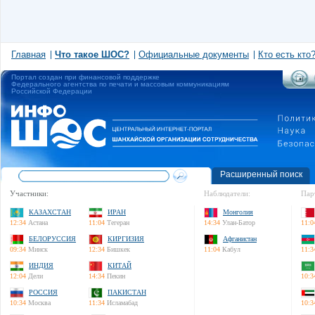
Главная
Что такое ШОС?
Официальные документы
Кто есть кто
Портал создан при финансовой поддержке
Федерального агентства по печати и массовым коммуникациям
Российской Федерации
Расширенный поиск
Участники:
Наблюдатели:
Пар
КАЗАХСТАН
ИРАН
Монголия
12:34
Астана
11:04
Тегеран
14:34
Улан-Батор
11:0
БЕЛОРУССИЯ
КИРГИЗИЯ
Афганистан
09:34
Минск
12:34
Бишкек
11:04
Кабул
11:3
ИНДИЯ
КИТАЙ
12:04
Дели
14:34
Пекин
10:3
РОССИЯ
ПАКИСТАН
10:34
Москва
11:34
Исламабад
10:3