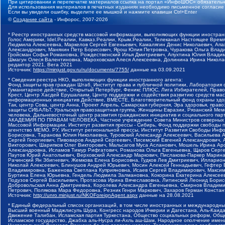
При цитировании и перепечатке материалов ссылка на портал «ИнфоШОС» обязательн
Для использования материалов в печатных изданиях необходимо письменное согласие
Если вы увидели ошибку, выделите ее мышкой и нажмите клавиши Ctrl+Enter
©
Создание сайта
- Инфорос, 2007-2026
* Реестр иностранных средств массовой информации, выполняющих функции иностранн
Голос Америки, Idel.Реалии, Кавказ.Реалии, Крым.Реалии, Телеканал Настоящее Время
Людмила Алексеевна, Маркелов Сергей Евгеньевич, Камалягин Денис Николаевич, Апах
Александрович, Маняхин Петр Борисович, Ярош Юлия Петровна, Чуракова Ольга Влади
Гройсман Софья Романовна, Рождественский Илья Дмитриевич, Апухтина Юлия Владимир
Шмагун Олеся Валентиновна, Мароховская Алеся Алексеевна, Долинина Ирина Никола
редактор 2021, Вега 2021
Источник:
https://minjust.gov.ru/ru/documents/7755/
данные на
03.09.2021
* Сведения реестра НКО, выполняющих функции иностранного агента:
Фонд защиты прав граждан Штаб, Институт права и публичной политики, Лаборатория
Гуманитарное действие, Открытый Петербург, Феникс ПЛЮС, Лига Избирателей, Правов
Крест, Центр Хасдей Ерушалаим, Центр поддержки и содействия развитию средств мас
информационных инициатив Действие, ВМЕСТЕ, Благотворительный фонд охраны здоров
Так, центр Сова, центр Анна, Проект Апрель, Самарская губерния, Эра здоровья, пр
защиты СИБАЛЬТ, Уральская правозащитная группа, Женщины Евразии, Рязанский Мемо
человека, Дальневосточный центр развития гражданских инициатив и социального пар
АКАДЕМИЯ ПО ПРАВАМ ЧЕЛОВЕКА, Частное учреждение Совета Министров северных стр
Массовой Информации, Институт развития прессы - Сибирь, Фонд поддержки свободы 
агентство МЕМО. РУ, Институт региональной прессы, Институт Развития Свободы Инф
Борисовна, Таранова Юлия Николаевна, Туровский Александр Алексеевич, Васильева 
Сергей Георгиевич, Пивоваров Андрей Сергеевич, Писемский Евгений Александрович,
Викторович, Шарипков Олег Викторович, Мальсагов Муса Асланович, Мошель Ирина Ар
Александровна, Исламов Тимур Рифгатович, Романова Ольга Евгеньевна, Щаров Серг
Паутов Юрий Анатольевич, Верховский Александр Маркович, Пислакова-Паркер Марина
Рачинский Ян Збигневич, Жемкова Елена Борисовна, Гудков Лев Дмитриевич, Иллари
Николай Алексеевич, Блинушов Андрей Юрьевич, Мосин Алексей Геннадьевич, Гефтер
Владимировна, Баженова Светлана Куприяновна, Исаев Сергей Владимирович, Максим
Буртина Елена Юрьевна, Гендель Людмила Залмановна, Кокорина Екатерина Алексеев
Подузов Сергей Васильевич, Протасова Ирина Вячеславовна, Литинский Леонид Борис
Добровольская Анна Дмитриевна, Королева Александра Евгеньевна, Смирнов Владими
Петрович, Полякова Мара Федоровна, Резник Генри Маркович, Захаров Герман Конста
Источник:
http://unro.minjust.ru/NKOForeignAgent.aspx
данные на
28.08.2021
* Единый федеральный список организаций, в том числе иностранных и международны
Высший военный Маджлисуль Шура, Конгресс народов Ичкерии и Дагестана, Аль-Каида, 
Движение Талибан, Исламская партия Туркестана, Общество социальных реформ, Общес
Исламское государство, Джабха аль-Нусра ли-Ахль аш-Шам, Народное ополчение имен