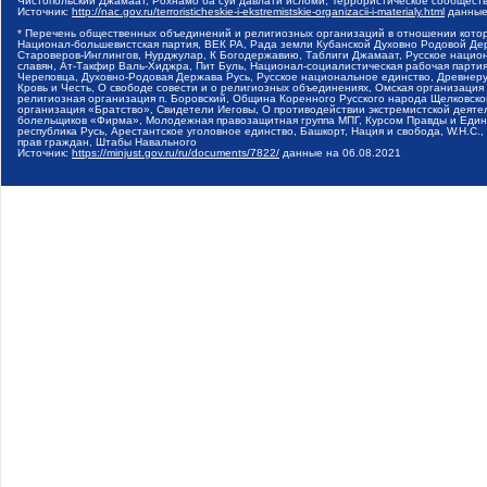
Чистопольский Джамаат, Рохнамо ба суи давлати исломи, Террористическое сообщест
Источник:
http://nac.gov.ru/terroristicheskie-i-ekstremistskie-organizacii-i-materialy.html
данные
* Перечень общественных объединений и религиозных организаций в отношении котор
Национал-большевистская партия, ВЕК РА, Рада земли Кубанской Духовно Родовой Де
Староверов-Инглингов, Нурджулар, К Богодержавию, Таблиги Джамаат, Русское наци
славян, Ат-Такфир Валь-Хиджра, Пит Буль, Национал-социалистическая рабочая парт
Череповца, Духовно-Родовая Держава Русь, Русское национальное единство, Древнер
Кровь и Честь, О свободе совести и о религиозных объединениях, Омская организаци
религиозная организация п. Боровский, Община Коренного Русского народа Щелковског
организация «Братство», Свидетели Иеговы, О противодействии экстремистской деяте
болельщиков «Фирма», Молодежная правозащитная группа МПГ, Курсом Правды и Единен
республика Русь, Арестантское уголовное единство, Башкорт, Нация и свобода, W.H.С
прав граждан, Штабы Навального
Источник:
https://minjust.gov.ru/ru/documents/7822/
данные на
06.08.2021