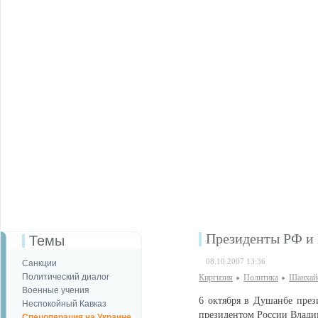
Президенты РФ и 
Темы
08.10.2007 13:36
Санкции
Политический диалог
Киргизия
Политика
Шанхай
Военные учения
6 октября в Душанбе през
Неспокойный Кавказ
президентом России Влад
Спецоперация на Украине