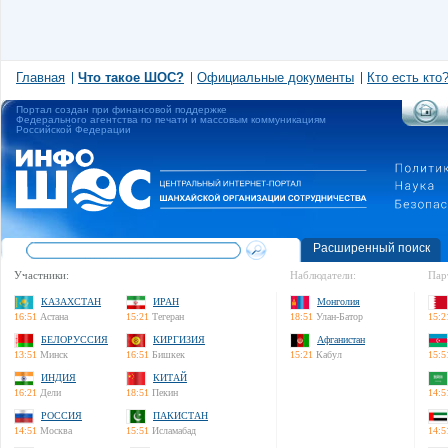
Главная
Что такое ШОС?
Официальные документы
Кто есть кто
Портал создан при финансовой поддержке
Федерального агентства по печати и массовым коммуникациям
Российской Федерации
Расширенный поиск
Участники:
Наблюдатели:
Пар
КАЗАХСТАН
ИРАН
Монголия
16:51
Астана
15:21
Тегеран
18:51
Улан-Батор
15:2
БЕЛОРУССИЯ
КИРГИЗИЯ
Афганистан
13:51
Минск
16:51
Бишкек
15:21
Кабул
15:5
ИНДИЯ
КИТАЙ
16:21
Дели
18:51
Пекин
14:5
РОССИЯ
ПАКИСТАН
14:51
Москва
15:51
Исламабад
14:5