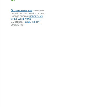
Острые козырьки
смотреть
онлайн все сезоны и серии.
Всегда свежие
новости из
мира WordPress
Смотреть
Танцы на ТНТ
бесплатно