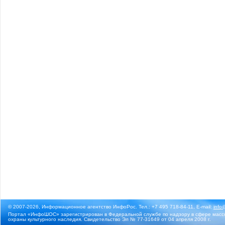
© 2007-2026, Информационное агентство ИнфоРос. Тел.: +7 495 718-84-11, E-mail:
info
Портал «ИнфоШОС» зарегистрирован в Федеральной службе по надзору в сфере массо
охраны культурного наследия. Свидетельство Эл № 77-31649 от 04 апреля 2008 г.