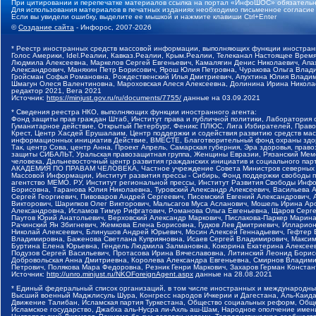
При цитировании и перепечатке материалов ссылка на портал «ИнфоШОС» обязательн
Для использования материалов в печатных изданиях необходимо письменное согласие
Если вы увидели ошибку, выделите ее мышкой и нажмите клавиши Ctrl+Enter
©
Создание сайта
- Инфорос, 2007-2026
* Реестр иностранных средств массовой информации, выполняющих функции иностранн
Голос Америки, Idel.Реалии, Кавказ.Реалии, Крым.Реалии, Телеканал Настоящее Время
Людмила Алексеевна, Маркелов Сергей Евгеньевич, Камалягин Денис Николаевич, Апах
Александрович, Маняхин Петр Борисович, Ярош Юлия Петровна, Чуракова Ольга Влади
Гройсман Софья Романовна, Рождественский Илья Дмитриевич, Апухтина Юлия Владимир
Шмагун Олеся Валентиновна, Мароховская Алеся Алексеевна, Долинина Ирина Никола
редактор 2021, Вега 2021
Источник:
https://minjust.gov.ru/ru/documents/7755/
данные на
03.09.2021
* Сведения реестра НКО, выполняющих функции иностранного агента:
Фонд защиты прав граждан Штаб, Институт права и публичной политики, Лаборатория
Гуманитарное действие, Открытый Петербург, Феникс ПЛЮС, Лига Избирателей, Правов
Крест, Центр Хасдей Ерушалаим, Центр поддержки и содействия развитию средств мас
информационных инициатив Действие, ВМЕСТЕ, Благотворительный фонд охраны здоров
Так, центр Сова, центр Анна, Проект Апрель, Самарская губерния, Эра здоровья, пр
защиты СИБАЛЬТ, Уральская правозащитная группа, Женщины Евразии, Рязанский Мемо
человека, Дальневосточный центр развития гражданских инициатив и социального пар
АКАДЕМИЯ ПО ПРАВАМ ЧЕЛОВЕКА, Частное учреждение Совета Министров северных стр
Массовой Информации, Институт развития прессы - Сибирь, Фонд поддержки свободы 
агентство МЕМО. РУ, Институт региональной прессы, Институт Развития Свободы Инф
Борисовна, Таранова Юлия Николаевна, Туровский Александр Алексеевич, Васильева 
Сергей Георгиевич, Пивоваров Андрей Сергеевич, Писемский Евгений Александрович,
Викторович, Шарипков Олег Викторович, Мальсагов Муса Асланович, Мошель Ирина Ар
Александровна, Исламов Тимур Рифгатович, Романова Ольга Евгеньевна, Щаров Серг
Паутов Юрий Анатольевич, Верховский Александр Маркович, Пислакова-Паркер Марина
Рачинский Ян Збигневич, Жемкова Елена Борисовна, Гудков Лев Дмитриевич, Иллари
Николай Алексеевич, Блинушов Андрей Юрьевич, Мосин Алексей Геннадьевич, Гефтер
Владимировна, Баженова Светлана Куприяновна, Исаев Сергей Владимирович, Максим
Буртина Елена Юрьевна, Гендель Людмила Залмановна, Кокорина Екатерина Алексеев
Подузов Сергей Васильевич, Протасова Ирина Вячеславовна, Литинский Леонид Борис
Добровольская Анна Дмитриевна, Королева Александра Евгеньевна, Смирнов Владими
Петрович, Полякова Мара Федоровна, Резник Генри Маркович, Захаров Герман Конста
Источник:
http://unro.minjust.ru/NKOForeignAgent.aspx
данные на
28.08.2021
* Единый федеральный список организаций, в том числе иностранных и международны
Высший военный Маджлисуль Шура, Конгресс народов Ичкерии и Дагестана, Аль-Каида, 
Движение Талибан, Исламская партия Туркестана, Общество социальных реформ, Общес
Исламское государство, Джабха аль-Нусра ли-Ахль аш-Шам, Народное ополчение имен