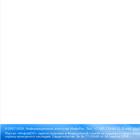
© 2007-2026, Информационное агентство ИнфоРос. Тел.: +7 495 718-84-11, E-mail:
info
Портал «ИнфоШОС» зарегистрирован в Федеральной службе по надзору в сфере массо
охраны культурного наследия. Свидетельство Эл № 77-31649 от 04 апреля 2008 г.