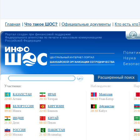
Главная
Что такое ШОС?
Официальные документы
Кто есть кто
Портал создан при финансовой поддержке
Федерального агентства по печати и массовым коммуникациям
Российской Федерации
Расширенный поиск
Участники:
Наблюдатели:
Пар
КАЗАХСТАН
ИРАН
Монголия
22:03
Астана
20:33
Тегеран
00:03
Улан-Батор
20:3
БЕЛОРУССИЯ
КИРГИЗИЯ
Афганистан
19:03
Минск
22:03
Бишкек
20:33
Кабул
21:0
ИНДИЯ
КИТАЙ
21:33
Дели
00:03
Пекин
20:0
РОССИЯ
ПАКИСТАН
20:03
Москва
21:03
Исламабад
20:0