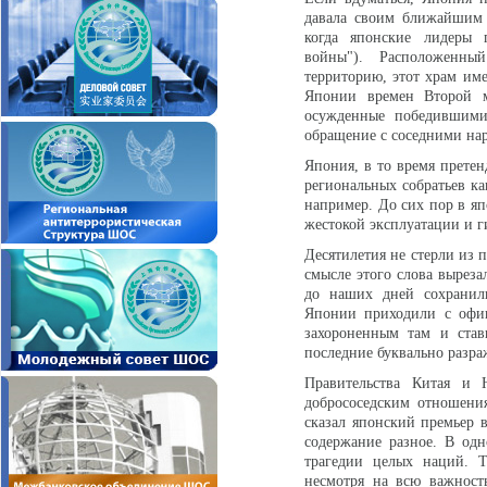
давала своим ближайшим 
когда японские лидеры
войны"). Расположенн
территорию, этот храм им
Японии времен Второй м
осужденные победившими
обращение с соседними на
Япония, в то время претен
региональных собратьев ка
например. До сих пор в яп
жестокой эксплуатации и 
Десятилетия не стерли из 
смысле этого слова выреза
до наших дней сохранил
Японии приходили с офи
захороненным там и став
последние буквально разра
Правительства Китая и 
добрососедским отношени
сказал японский премьер 
содержание разное. В одн
трагедии целых наций. 
несмотря на всю важност