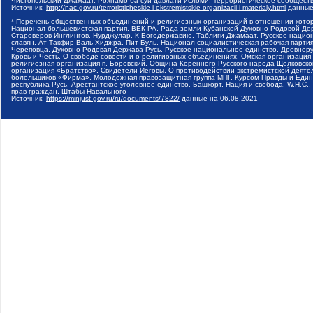
Чистопольский Джамаат, Рохнамо ба суи давлати исломи, Террористическое сообщест
Источник:
http://nac.gov.ru/terroristicheskie-i-ekstremistskie-organizacii-i-materialy.html
данные
* Перечень общественных объединений и религиозных организаций в отношении котор
Национал-большевистская партия, ВЕК РА, Рада земли Кубанской Духовно Родовой Де
Староверов-Инглингов, Нурджулар, К Богодержавию, Таблиги Джамаат, Русское наци
славян, Ат-Такфир Валь-Хиджра, Пит Буль, Национал-социалистическая рабочая парт
Череповца, Духовно-Родовая Держава Русь, Русское национальное единство, Древнер
Кровь и Честь, О свободе совести и о религиозных объединениях, Омская организаци
религиозная организация п. Боровский, Община Коренного Русского народа Щелковског
организация «Братство», Свидетели Иеговы, О противодействии экстремистской деяте
болельщиков «Фирма», Молодежная правозащитная группа МПГ, Курсом Правды и Единен
республика Русь, Арестантское уголовное единство, Башкорт, Нация и свобода, W.H.С
прав граждан, Штабы Навального
Источник:
https://minjust.gov.ru/ru/documents/7822/
данные на
06.08.2021