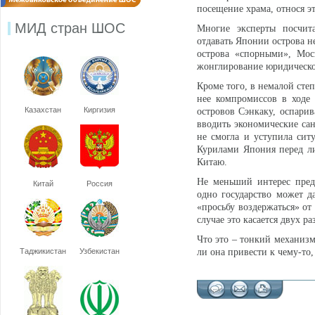
посещение храма, относя э
МИД стран ШОС
Многие эксперты посчит
отдавать Японии острова не
острова «спорными», Мос
жонглирование юридическо
Кроме того, в немалой сте
нее компромиссов в ходе
Казахстан
Киргизия
островов Сэнкаку, оспари
вводить экономические с
не смогла и уступила сит
Курилами Япония перед ли
Китаю.
Не меньший интерес пред
Китай
Россия
одно государство может д
«просьбу воздержаться» от
случае это касается двух р
Что это – тонкий механизм
Таджикистан
Узбекистан
ли она привести к чему-то,