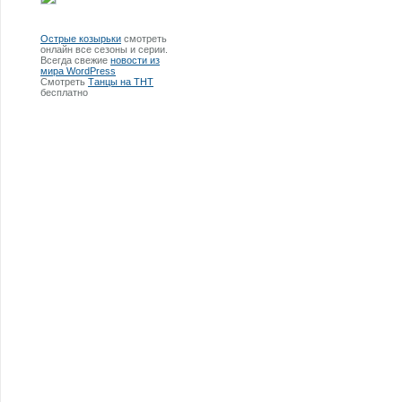
Острые козырьки
смотреть
онлайн все сезоны и серии.
Всегда свежие
новости из
мира WordPress
Смотреть
Танцы на ТНТ
бесплатно