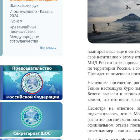
Шанхайский дух
Игры Будущего - Казань
2024
Туризм
Чрезвычайные
происшествия
Международное
сотрудничество
Все темы »
планировалась еще в сентя
своё негативное к этому от
МИД России отреагировал м
по территории России, а с
Президента помешали пого
Нынешнее посещение рос
Токио настоящую бурю эм
Белого вызвали в японск
заявил, что этот визит «ра
Несмотря на ответное з
подчеркивалось, что в М
развитие российско-японс
официальном отзыве посл
ответных мер в связи с ви
Если вдуматься, Япония п