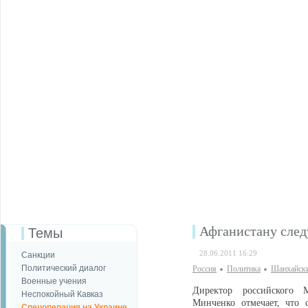
Афганистану след
Темы
28.06.2011 16:29
Санкции
Политический диалог
Россия
Политика
Шанхайски
Военные учения
Директор российского 
Неспокойный Кавказ
Минченко отмечает, что 
Спецоперация на Украине