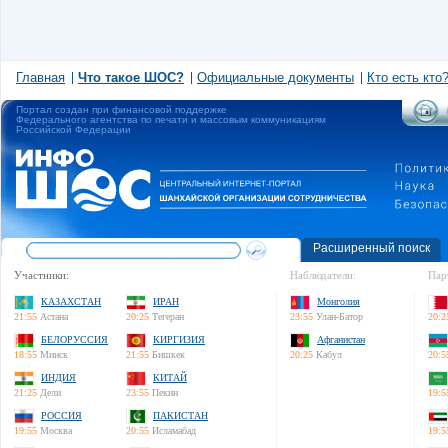
Главная
Что такое ШОС?
Официальные документы
Кто есть кто
Портал создан при финансовой поддержке
Федерального агентства по печати и массовым коммуникациям
Российской Федерации
Расширенный поиск
Участники:
Наблюдатели:
Пар
КАЗАХСТАН
ИРАН
Монголия
21:55
Астана
20:25
Тегеран
23:55
Улан-Батор
20:2
БЕЛОРУССИЯ
КИРГИЗИЯ
Афганистан
18:55
Минск
21:55
Бишкек
20:25
Кабул
20:5
ИНДИЯ
КИТАЙ
21:25
Дели
23:55
Пекин
19:5
РОССИЯ
ПАКИСТАН
19:55
Москва
20:55
Исламабад
19:5