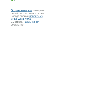
Острые козырьки
смотреть
онлайн все сезоны и серии.
Всегда свежие
новости из
мира WordPress
Смотреть
Танцы на ТНТ
бесплатно