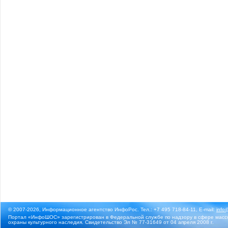
© 2007-2026, Информационное агентство ИнфоРос. Тел.: +7 495 718-84-11, E-mail:
info
Портал «ИнфоШОС» зарегистрирован в Федеральной службе по надзору в сфере массо
охраны культурного наследия. Свидетельство Эл № 77-31649 от 04 апреля 2008 г.