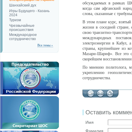
обсуждаемых в рамках ШО
Шанхайский дух
когда сам афганский наро
Игры Будущего - Казань
слова, сказанные с трибу
2024
Туризм
В этом плане курс, взяты
Чрезвычайные
жизни в соседней стране,
происшествия
свою транзитно-транспортн
Международное
международных поставок
сотрудничество
электроэнергии в Кабул, 
Все темы »
страны, крупнейшее из ко
Мазари-Шариф». Все это с
скорейшем восстановлении
По мнению политолога, м
укреплению геополитиче
сотрудничества.
Оставить комме
Имя
Фамилия