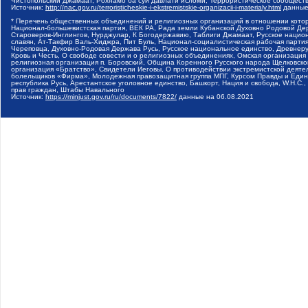
Чистопольский Джамаат, Рохнамо ба суи давлати исломи, Террористическое сообщест
Источник:
http://nac.gov.ru/terroristicheskie-i-ekstremistskie-organizacii-i-materialy.html
данные
* Перечень общественных объединений и религиозных организаций в отношении котор
Национал-большевистская партия, ВЕК РА, Рада земли Кубанской Духовно Родовой Де
Староверов-Инглингов, Нурджулар, К Богодержавию, Таблиги Джамаат, Русское наци
славян, Ат-Такфир Валь-Хиджра, Пит Буль, Национал-социалистическая рабочая парт
Череповца, Духовно-Родовая Держава Русь, Русское национальное единство, Древнер
Кровь и Честь, О свободе совести и о религиозных объединениях, Омская организаци
религиозная организация п. Боровский, Община Коренного Русского народа Щелковског
организация «Братство», Свидетели Иеговы, О противодействии экстремистской деяте
болельщиков «Фирма», Молодежная правозащитная группа МПГ, Курсом Правды и Единен
республика Русь, Арестантское уголовное единство, Башкорт, Нация и свобода, W.H.С
прав граждан, Штабы Навального
Источник:
https://minjust.gov.ru/ru/documents/7822/
данные на
06.08.2021