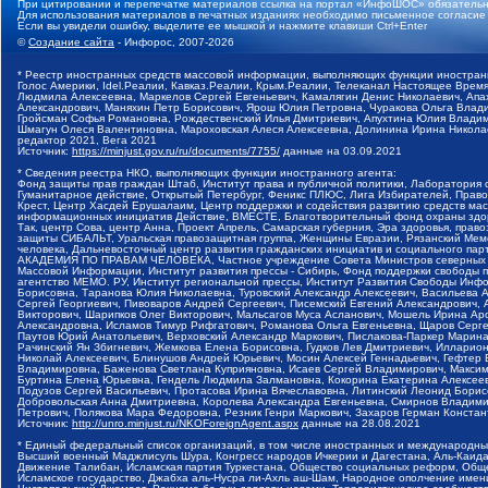
При цитировании и перепечатке материалов ссылка на портал «ИнфоШОС» обязательн
Для использования материалов в печатных изданиях необходимо письменное согласие
Если вы увидели ошибку, выделите ее мышкой и нажмите клавиши Ctrl+Enter
©
Создание сайта
- Инфорос, 2007-2026
* Реестр иностранных средств массовой информации, выполняющих функции иностранн
Голос Америки, Idel.Реалии, Кавказ.Реалии, Крым.Реалии, Телеканал Настоящее Время
Людмила Алексеевна, Маркелов Сергей Евгеньевич, Камалягин Денис Николаевич, Апах
Александрович, Маняхин Петр Борисович, Ярош Юлия Петровна, Чуракова Ольга Влади
Гройсман Софья Романовна, Рождественский Илья Дмитриевич, Апухтина Юлия Владимир
Шмагун Олеся Валентиновна, Мароховская Алеся Алексеевна, Долинина Ирина Никола
редактор 2021, Вега 2021
Источник:
https://minjust.gov.ru/ru/documents/7755/
данные на
03.09.2021
* Сведения реестра НКО, выполняющих функции иностранного агента:
Фонд защиты прав граждан Штаб, Институт права и публичной политики, Лаборатория
Гуманитарное действие, Открытый Петербург, Феникс ПЛЮС, Лига Избирателей, Правов
Крест, Центр Хасдей Ерушалаим, Центр поддержки и содействия развитию средств мас
информационных инициатив Действие, ВМЕСТЕ, Благотворительный фонд охраны здоров
Так, центр Сова, центр Анна, Проект Апрель, Самарская губерния, Эра здоровья, пр
защиты СИБАЛЬТ, Уральская правозащитная группа, Женщины Евразии, Рязанский Мемо
человека, Дальневосточный центр развития гражданских инициатив и социального пар
АКАДЕМИЯ ПО ПРАВАМ ЧЕЛОВЕКА, Частное учреждение Совета Министров северных стр
Массовой Информации, Институт развития прессы - Сибирь, Фонд поддержки свободы 
агентство МЕМО. РУ, Институт региональной прессы, Институт Развития Свободы Инф
Борисовна, Таранова Юлия Николаевна, Туровский Александр Алексеевич, Васильева 
Сергей Георгиевич, Пивоваров Андрей Сергеевич, Писемский Евгений Александрович,
Викторович, Шарипков Олег Викторович, Мальсагов Муса Асланович, Мошель Ирина Ар
Александровна, Исламов Тимур Рифгатович, Романова Ольга Евгеньевна, Щаров Серг
Паутов Юрий Анатольевич, Верховский Александр Маркович, Пислакова-Паркер Марина
Рачинский Ян Збигневич, Жемкова Елена Борисовна, Гудков Лев Дмитриевич, Иллари
Николай Алексеевич, Блинушов Андрей Юрьевич, Мосин Алексей Геннадьевич, Гефтер
Владимировна, Баженова Светлана Куприяновна, Исаев Сергей Владимирович, Максим
Буртина Елена Юрьевна, Гендель Людмила Залмановна, Кокорина Екатерина Алексеев
Подузов Сергей Васильевич, Протасова Ирина Вячеславовна, Литинский Леонид Борис
Добровольская Анна Дмитриевна, Королева Александра Евгеньевна, Смирнов Владими
Петрович, Полякова Мара Федоровна, Резник Генри Маркович, Захаров Герман Конста
Источник:
http://unro.minjust.ru/NKOForeignAgent.aspx
данные на
28.08.2021
* Единый федеральный список организаций, в том числе иностранных и международны
Высший военный Маджлисуль Шура, Конгресс народов Ичкерии и Дагестана, Аль-Каида, 
Движение Талибан, Исламская партия Туркестана, Общество социальных реформ, Общес
Исламское государство, Джабха аль-Нусра ли-Ахль аш-Шам, Народное ополчение имен