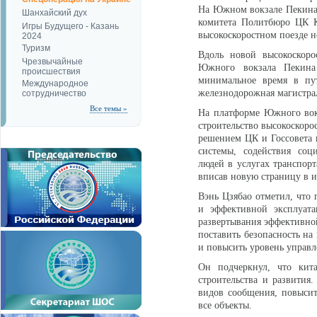
На Южном вокзале Пекина,
Шанхайский дух
комитета Политбюро ЦК К
Игры Будущего - Казань
высокоскоростном поезде н
2024
Туризм
Вдоль новой высокоскоро
Чрезвычайные
Южного вокзала Пекина
происшествия
минимальное время в пут
Международное
железнодорожная магистрал
сотрудничество
Все темы »
На платформе Южного вокз
строительство высокоскор
решением ЦК и Госсовета 
системы, содействия соц
людей в услугах транспорт
вписав новую страницу в и
Вэнь Цзябао отметил, что 
и эффективной эксплуата
развертывания эффективно
поставить безопасность на
и повысить уровень управ
Он подчеркнул, что кита
строительства и развития
видов сообщения, повысит
все объекты.