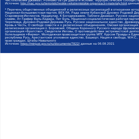
Чистопольский Джамаат, Рохнамо ба суи давлати исломи, Террористическое сообщест
Источник:
http://nac.gov.ru/terroristicheskie-i-ekstremistskie-organizacii-i-materialy.html
данные
* Перечень общественных объединений и религиозных организаций в отношении котор
Национал-большевистская партия, ВЕК РА, Рада земли Кубанской Духовно Родовой Де
Староверов-Инглингов, Нурджулар, К Богодержавию, Таблиги Джамаат, Русское наци
славян, Ат-Такфир Валь-Хиджра, Пит Буль, Национал-социалистическая рабочая парт
Череповца, Духовно-Родовая Держава Русь, Русское национальное единство, Древнер
Кровь и Честь, О свободе совести и о религиозных объединениях, Омская организаци
религиозная организация п. Боровский, Община Коренного Русского народа Щелковског
организация «Братство», Свидетели Иеговы, О противодействии экстремистской деяте
болельщиков «Фирма», Молодежная правозащитная группа МПГ, Курсом Правды и Единен
республика Русь, Арестантское уголовное единство, Башкорт, Нация и свобода, W.H.С
прав граждан, Штабы Навального
Источник:
https://minjust.gov.ru/ru/documents/7822/
данные на
06.08.2021