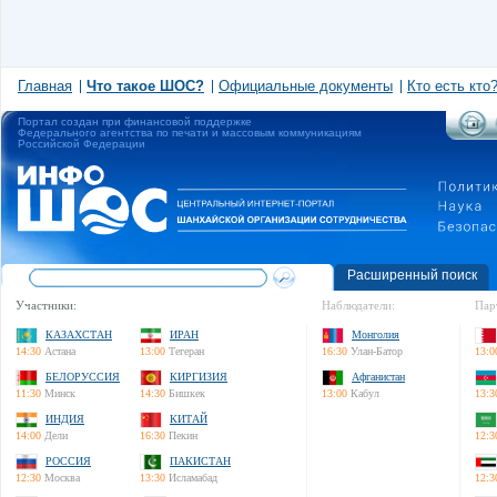
Главная
Что такое ШОС?
Официальные документы
Кто есть кто
Портал создан при финансовой поддержке
Федерального агентства по печати и массовым коммуникациям
Российской Федерации
Расширенный поиск
Участники:
Наблюдатели:
Пар
КАЗАХСТАН
ИРАН
Монголия
14:30
Астана
13:00
Тегеран
16:30
Улан-Батор
13:0
БЕЛОРУССИЯ
КИРГИЗИЯ
Афганистан
11:30
Минск
14:30
Бишкек
13:00
Кабул
13:3
ИНДИЯ
КИТАЙ
14:00
Дели
16:30
Пекин
12:3
РОССИЯ
ПАКИСТАН
12:30
Москва
13:30
Исламабад
12:3