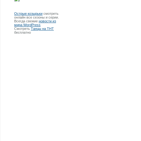
Острые козырьки
смотреть
онлайн все сезоны и серии.
Всегда свежие
новости из
мира WordPress
Смотреть
Танцы на ТНТ
бесплатно