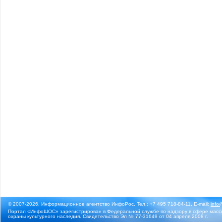
© 2007-2026, Информационное агентство ИнфоРос. Тел.: +7 495 718-84-11, E-mail:
info
Портал «ИнфоШОС» зарегистрирован в Федеральной службе по надзору в сфере массо
охраны культурного наследия. Свидетельство Эл № 77-31649 от 04 апреля 2008 г.