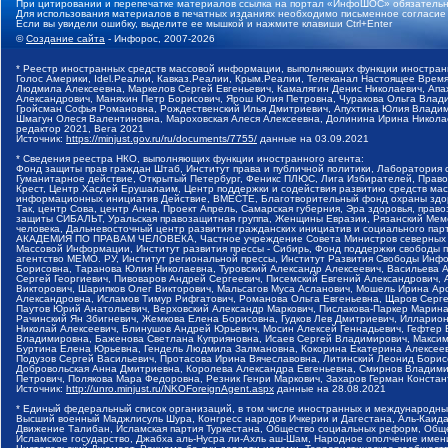
При цитировании и перепечатке материалов ссылка на портал «ИнфоШОС» обязательн
Для использования материалов в печатных изданиях необходимо письменное согласие
Если вы увидели ошибку, выделите ее мышкой и нажмите клавиши Ctrl+Enter
©
Создание сайта
- Инфорос, 2007-2026
* Реестр иностранных средств массовой информации, выполняющих функции иностранн
Голос Америки, Idel.Реалии, Кавказ.Реалии, Крым.Реалии, Телеканал Настоящее Время
Людмила Алексеевна, Маркелов Сергей Евгеньевич, Камалягин Денис Николаевич, Апах
Александрович, Маняхин Петр Борисович, Ярош Юлия Петровна, Чуракова Ольга Влади
Гройсман Софья Романовна, Рождественский Илья Дмитриевич, Апухтина Юлия Владимир
Шмагун Олеся Валентиновна, Мароховская Алеся Алексеевна, Долинина Ирина Никола
редактор 2021, Вега 2021
Источник:
https://minjust.gov.ru/ru/documents/7755/
данные на
03.09.2021
* Сведения реестра НКО, выполняющих функции иностранного агента:
Фонд защиты прав граждан Штаб, Институт права и публичной политики, Лаборатория
Гуманитарное действие, Открытый Петербург, Феникс ПЛЮС, Лига Избирателей, Правов
Крест, Центр Хасдей Ерушалаим, Центр поддержки и содействия развитию средств мас
информационных инициатив Действие, ВМЕСТЕ, Благотворительный фонд охраны здоров
Так, центр Сова, центр Анна, Проект Апрель, Самарская губерния, Эра здоровья, пр
защиты СИБАЛЬТ, Уральская правозащитная группа, Женщины Евразии, Рязанский Мемо
человека, Дальневосточный центр развития гражданских инициатив и социального пар
АКАДЕМИЯ ПО ПРАВАМ ЧЕЛОВЕКА, Частное учреждение Совета Министров северных стр
Массовой Информации, Институт развития прессы - Сибирь, Фонд поддержки свободы 
агентство МЕМО. РУ, Институт региональной прессы, Институт Развития Свободы Инф
Борисовна, Таранова Юлия Николаевна, Туровский Александр Алексеевич, Васильева 
Сергей Георгиевич, Пивоваров Андрей Сергеевич, Писемский Евгений Александрович,
Викторович, Шарипков Олег Викторович, Мальсагов Муса Асланович, Мошель Ирина Ар
Александровна, Исламов Тимур Рифгатович, Романова Ольга Евгеньевна, Щаров Серг
Паутов Юрий Анатольевич, Верховский Александр Маркович, Пислакова-Паркер Марина
Рачинский Ян Збигневич, Жемкова Елена Борисовна, Гудков Лев Дмитриевич, Иллари
Николай Алексеевич, Блинушов Андрей Юрьевич, Мосин Алексей Геннадьевич, Гефтер
Владимировна, Баженова Светлана Куприяновна, Исаев Сергей Владимирович, Максим
Буртина Елена Юрьевна, Гендель Людмила Залмановна, Кокорина Екатерина Алексеев
Подузов Сергей Васильевич, Протасова Ирина Вячеславовна, Литинский Леонид Борис
Добровольская Анна Дмитриевна, Королева Александра Евгеньевна, Смирнов Владими
Петрович, Полякова Мара Федоровна, Резник Генри Маркович, Захаров Герман Конста
Источник:
http://unro.minjust.ru/NKOForeignAgent.aspx
данные на
28.08.2021
* Единый федеральный список организаций, в том числе иностранных и международны
Высший военный Маджлисуль Шура, Конгресс народов Ичкерии и Дагестана, Аль-Каида, 
Движение Талибан, Исламская партия Туркестана, Общество социальных реформ, Общес
Исламское государство, Джабха аль-Нусра ли-Ахль аш-Шам, Народное ополчение имен