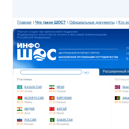
Главная
Что такое ШОС?
Официальные документы
Кто е
Портал создан при финансовой поддержке
Федерального агентства по печати и массовым коммуникациям
Российской Федерации
Расширенный п
Участники:
Наблюдате
КАЗАХСТАН
ИРАН
Монг
11:20
Астана
09:50
Тегеран
13:20
Улан-
БЕЛОРУССИЯ
КИРГИЗИЯ
Афга
08:20
Минск
11:20
Бишкек
09:50
Кабу
ИНДИЯ
КИТАЙ
10:50
Дели
13:20
Пекин
РОССИЯ
ПАКИСТАН
09:20
Москва
10:20
Исламабад