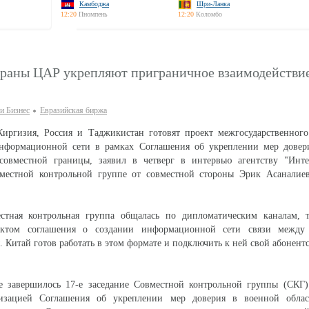
Камбоджа
Шри-Ланка
12:20
Пномпень
12:20
Коломбо
траны ЦАР укрепляют приграничное взаимодействи
и Бизнес
Евразийская биржа
 Киргизия, Россия и Таджикистан готовят проект межгосударственног
нформационной сети в рамках Соглашения об укреплении мер довер
совместной границы, заявил в четверг в интервью агентству "Инте
вместной контрольной группе от совместной стороны Эрик Асаналие
стная контрольная группа общалась по дипломатическим каналам, 
ектом соглашения о создании информационной сети связи между
 Китай готов работать в этом формате и подключить к ней свой абонентс
е завершилось 17-е заседание Совместной контрольной группы (СКГ)
лизацией Соглашения об укреплении мер доверия в военной обла