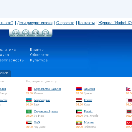
сть кто?
Дети рисуют сказки
О проекте
Контакты
Журнал "ИнфоШО
оиск
ли:
Партнеры по диалогу:
олия
Королевство Бахрейн
Армения
Батор
09:50
Манама
09:50
Ереван
09:5
нистан
Азербайджан
Египет
л
10:20
Баку
08:20
Каир
09:2
Саудовская Аравия
Кувейт
09:20
Эр-Рияд
09:20
Эль-Кувейт
09:2
ОАЭ
Мьянма
09:20
Абу-Даби
09:20
Нейпьидо
08:2