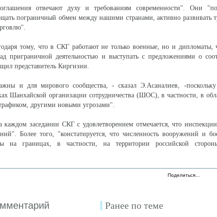
соглашения отвечают духу и требованиям современности". Они "п
ощать пограничный обмен между нашими странами, активно развивать 
рговлю".
одаря тому, что в СКГ работают не только военные, но и дипломаты, 
над приграничной деятельностью и выступать с предложениями о соо
общил представитель Киргизии.
ажны и для мирового сообщества, - сказал Э.Асаналиев, -поскольку
ках Шанхайской организации сотрудничества (ШОС), в частности, в обл
трафиком, другими новыми угрозами".
а каждом заседании СКГ с удовлетворением отмечается, что инспекци
ний". Более того, "констатируется, что численность вооружений и б
ны на границах, в частности, на территории российской сторон
Поделиться…
омментарий
Ранее по теме