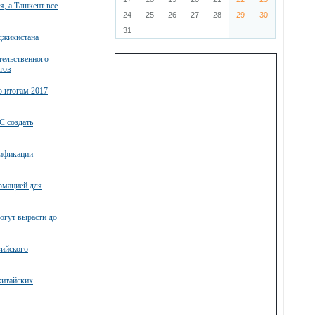
, а Ташкент все
24
25
26
27
28
29
30
31
джикистана
тельственного
тов
о итогам 2017
С создать
тификации
рмацией для
огут вырасти до
зийского
китайских