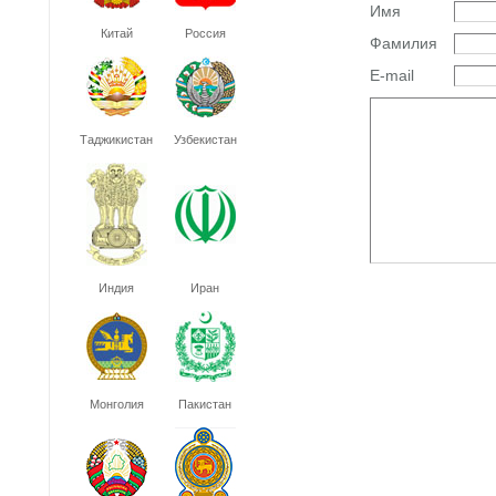
Имя
Китай
Россия
Фамилия
E-mail
Таджикистан
Узбекистан
Индия
Иран
Монголия
Пакистан