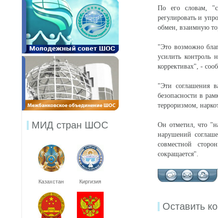
По его словам, "
регулировать и упр
обмен, взаимную то
"Это возможно благ
усилить контроль 
коррективах", - со
"Эти соглашения в
безопасности в рам
терроризмом, нарко
МИД стран ШОС
Он отметил, что "н
нарушений соглаше
совместной сторо
сокращается".
Казахстан
Киргизия
Оставить к