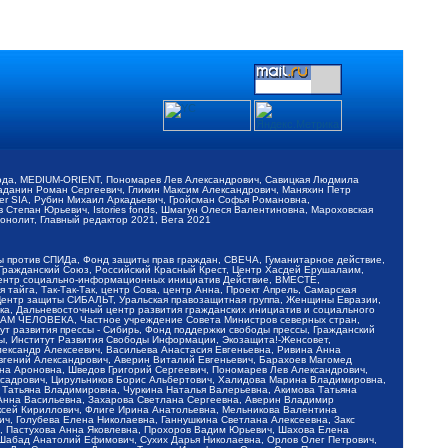
обода, MEDIUM-ORIENT, Пономарев Лев Александрович, Савицкая Людмила
Баданин Роман Сергеевич, Гликин Максим Александрович, Маняхин Петр
er SIA, Рубин Михаил Аркадьевич, Гройсман Софья Романовна,
Степан Юрьевич, Istories fonds, Шмагун Олеся Валентиновна, Мароховская
нолит, Главный редактор 2021, Вега 2021
Мы против СПИДа, Фонд защиты прав граждан, СВЕЧА, Гуманитарное действие,
 Гражданский Союз, Российский Красный Крест, Центр Хасдей Ерушалаим,
 Центр социально-информационных инициатив Действие, ВМЕСТЕ,
айга, Так-Так-Так, центр Сова, центр Анна, Проект Апрель, Самарская
Центр защиты СИБАЛЬТ, Уральская правозащитная группа, Женщины Евразии,
ка, Дальневосточный центр развития гражданских инициатив и социального
АВАМ ЧЕЛОВЕКА, Частное учреждение Совета Министров северных стран,
т развития прессы - Сибирь, Фонд поддержки свободы прессы, Гражданский
ы, Институт Развития Свободы Информации, Экозащита!-Женсовет,
ександр Алексеевич, Васильева Анастасия Евгеньевна, Ривина Анна
вгений Александрович, Аверин Виталий Евгеньевич, Барахоев Магомед
на Ароновна, Шведов Григорий Сергеевич, Пономарев Лев Александрович,
ксадрович, Цирульников Борис Альбертович, Халидова Марина Владимировна,
 Татьяна Владимировна, Чуркина Наталья Валерьевна, Акимова Татьяна
 Анна Васильевна, Захарова Светлана Сергеевна, Аверин Владимир
ксей Кириллович, Флиге Ирина Анатольевна, Мельникова Валентина
, Голубева Елена Николаевна, Ганнушкина Светлана Алексеевна, Закс
, Пастухова Анна Яковлевна, Прохоров Вадим Юрьевич, Шахова Елена
 Шабад Анатолий Ефимович, Сухих Дарья Николаевна, Орлов Олег Петрович,