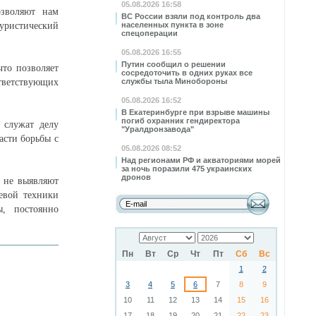
05.08.2026 16:58
озволяют нам
ВС России взяли под контроль два
туристический
населенных пункта в зоне
спецоперации
05.08.2026 16:55
Путин сообщил о решении
что позволяет
сосредоточить в одних руках все
тветствующих
службы тыла Минобороны
05.08.2026 16:52
В Екатеринбурге при взрыве машины
погиб охранник гендиректора
 служат делу
"Уралдронзавода"
асти борьбы с
05.08.2026 08:52
Над регионами РФ и акваториями морей
за ночь поразили 475 украинских
дронов
и не выявляют
оевой техники
ы, постоянно
Пн
Вт
Ср
Чт
Пт
Сб
Вс
1
2
3
4
5
6
7
8
9
10
11
12
13
14
15
16
17
18
19
20
21
22
23