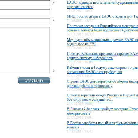
ЕАЭС подводит итоги пяти лет существования
*
еще сомневается
27.02.2020 18:16
МИД России: двери в ЕАЭС открыты для Та
*
05.10.2018 15:43
По итогам заседания Евразийского межправи
совета в Алматы было подписано 14 докумен
02.02.2018 18:33
Медведев: объем торговли в рамках ЕАЭС п
года вырос на 27%
02.02.2018 16:42
Премьер Казахстана предложил странам ЕАЭ
единую систему киберзащиты
02.02.2018 16:08
Кабмин вносит в Госдуму законопроект о ра
*
соглашения ЕАЭС о спецсубсидиях
30.01.2018 14:49
Страны ЕАЭС договорились об обмене инфо
противодействия терроризму
27.01.2018 20:03
Объемы торговли между Россией и Индией м
$62 млрд после создания ЗСТ
26.01.2018 16:06
В Алматы 2 февраля пройдет заседание Евра
межправсовета
25.01.2018 15:04
В России заработал новый интернет-магазин 
товаров
13.11.2017 13:43