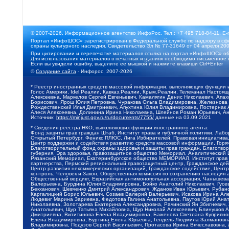
© 2007-2026, Информационное агентство ИнфоРос. Тел.: +7 495 718-84-11, E-
Портал «ИнфоШОС» зарегистрирован в Федеральной службе по надзору в сфе
охраны культурного наследия. Свидетельство Эл № 77-31649 от 04 апреля 200
При цитировании и перепечатке материалов ссылка на портал «ИнфоШОС» об
Для использования материалов в печатных изданиях необходимо письменное 
Если вы увидели ошибку, выделите ее мышкой и нажмите клавиши Ctrl+Enter
©
Создание сайта
- Инфорос, 2007-2026
* Реестр иностранных средств массовой информации, выполняющих функции 
Голос Америки, Idel.Реалии, Кавказ.Реалии, Крым.Реалии, Телеканал Настоя
Алексеевна, Маркелов Сергей Евгеньевич, Камалягин Денис Николаевич, Апах
Борисович, Ярош Юлия Петровна, Чуракова Ольга Владимировна, Железнова М
Рождественский Илья Дмитриевич, Апухтина Юлия Владимировна, Постернак Ал
Алеся Алексеевна, Долинина Ирина Николаевна, Шлейнов Роман Юрьевич, Ани
Источник:
https://minjust.gov.ru/ru/documents/7755/
данные на
03.09.2021
* Сведения реестра НКО, выполняющих функции иностранного агента:
Фонд защиты прав граждан Штаб, Институт права и публичной политики, Лаб
Открытый Петербург, Феникс ПЛЮС, Лига Избирателей, Правовая инициатива, 
Центр поддержки и содействия развитию средств массовой информации, Горя
Благотворительный фонд охраны здоровья и защиты прав граждан, Благотвори
губерния, Эра здоровья, правозащитное общество Мемориал, Аналитический 
Рязанский Мемориал, Екатеринбургское общество МЕМОРИАЛ, Институт прав ч
партнерства, Пермский региональный правозащитный центр, Гражданское де
Центр развития некоммерческих организаций, Гражданское содействие, Цент
контроль, Человек и Закон, Общественная комиссия по сохранению наследия
Общественный вердикт, Евразийская антимонопольная ассоциация, Чанышева 
Валерьевна, Бурдина Юлия Владимировна, Бойко Анатолий Николаевич, Гусев
Бекханович, Шевченко Дмитрий Александрович, Жданов Иван Юрьевич, Рубано
Каргалицкий Борис Юльевич, Созаев Валерий Валерьевич, Исакова Ирина Ал
Людевиг Марина Зариевна, Федотова Галина Анатольевна, Паутов Юрий Анато
Николаевна, Золотарева Екатерина Александровна, Рачинский Ян Збигневич
Анатольевич, Щур Татьяна Михайловна, Щур Николай Алексеевич, Блинушов 
Дмитриевна, Вититинова Елена Владимировна, Баженова Светлана Куприяновн
Елена Владимировна, Буртина Елена Юрьевна, Гендель Людмила Залмановна,
Владимировна, Подузов Сергей Васильевич, Протасова Ирина Вячеславовна, 