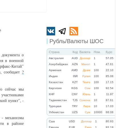
е
Рубль/Валюты ШОС
Страна
Код
Валюта
Ном.
Курс
о документа о
Австралия
AUD
Доллар
1
57.05
ия в военной
Азербайджан
AZN
Манат
1
47.61
рфакс-Китай"
Армения
AMD
Драм
100
22.10
в, сообщает
?
Индия
INR
Рупия
100
85.08
Казахстан
KZT
Тенге
100
17.15
Киргизия
KGS
Сом
100
92.54
то сейчас мы
КНР
CNY
Юань
1
11.97
 участниками
кий пункт", -
Таджикистан
TJS
Сомони
10
87.61
Турецкая
TRY
Лира
10
17.03
Узбекистан
UZS
Сум
10000
68.08
 - механизма
Cша
USD
Доллар
1
80.93
сти в районе
Eвропа
EUR
Евро
1
93.19