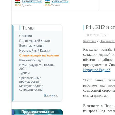
ТАДЖИКИСТАН
УЗБЕКИСТАН
10:20
Душанбе
10:20
Ташкент
РФ, КНР и с
Темы
08.11.2007 13:53
Санкции
Политический диалог
Казахстан
Экономика 
Военные учения
Казахстан, Китай,
Неспокойный Кавказ
создании единой и
Спецоперация на Украине
области в районе 
Шанхайский дух
председатель в Со
Игры Будущего - Казань
2024
Народное Радио?
.
Туризм
Чрезвычайные
"Если ранее Совме
происшествия
работаем над про
Международное
сотрудничество
совместной стороны.
Все темы »
сказал дипломат.
В четверг в Пекин
контроля над реа