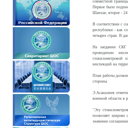
совместной границ
Первое было подпис
Шанхае, второе - 24
В соответствии с с
республики - как со
четырех стран. В да
На заедании СКГ 
проведению инсп
стокилометровой з
инспекций на терри
План работы должен
стороны.
Э.Асаналиев отмети
военной области в 
"Эту стокилометро
позволяет широко с
значение соглашени