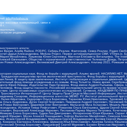
mail:
info@infoshos.ru
ре массовых коммуникаций, связи и
8 г.
язательна.
согласие редакции
иностранного агента:
щее Время, Azatliq Radiosi, PCE/PC, Сибирь.Реалии, Фактограф, Север.Реалии, Радио Св
ончич Дарья Александровна, Medusa Project, Первое антикоррупционное СМИ, VTimes.io, 
ария Михайловна, Лукьянова Юлия Сергеевна, Маетная Елизавета Витальевна, The Insid
ексей Евгеньевич, Общество с ограниченной ответственностью Телеканал Дождь, Петров 
н Роман Александрович, Великовский Дмитрий Александрович, Альтаир 2021, Ромашки мо
оратория социальных наук, Фонд по борьбе с коррупцией, Альянс врачей, НАСИЛИЮ.НЕТ, 
Гражданская инициатива против экологической преступности, Фонд борьбы с коррупцией,
чая Линия, В защиту прав заключенных, Институт глобализации и социальных движений,
тельный фонд помощи осужденным и их семьям, Фонд Тольятти, Новое время, Серебряная т
Центр Юрия Левады, Издательство Парк Гагарина, Фонд имени Андрея Рылькова, Сфера, 
еловека, Фонд защиты гласности, Российский исследовательский центр по правам челове
йствие, Центр независимых социологических исследований, Сутяжник, АКАДЕМИЯ ПО ПР
р Трансперенси Интернешнл-Р, Центр Защиты Прав Средств Массовой Информации, Институ
 академика Сахарова, Информационное агентство МЕМО. РУ, Институт региональной пресс
Лилия Айратовна, Сидорович Ольга Борисовна, Таранова Юлия Николаевна, Туровский Ал
а Ольга Андреевна, Дугин Сергей Георгиевич, Пивоваров Андрей Сергеевич, Писемский Е
в Роман Викторович, Шарипков Олег Викторович, Мальсагов Муса Асланович, Мошель Ири
ександровна, Исламов Тимур Рифгатович, Романова Ольга Евгеньевна, Щаров Сергей Але
льевич, Верховский Александр Маркович, Пислакова-Паркер Марина Петровна, Кочеткова
, Жемкова Елена Борисовна, Гудков Лев Дмитриевич, Илларионова Юлия Юрьевна, Саранг
Андрей Юрьевич, Мосин Алексей Геннадьевич, Гефтер Валентин Михайлович, Симонов Але
а, Исаев Сергей Владимирович, Максимов Сергей Владимирович, Беляев Сергей Иванович
 Кокорина Екатерина Алексеевна, Шуманов Илья Вячеславович, Арапова Галина Юрьевна
Литинский Леонид Борисович, Лукашевский Сергей Маркович, Бахмин Вячеслав Иванович,