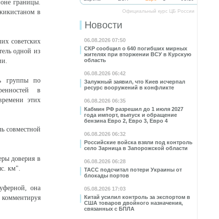
оне границы.
джикистаном в
Официальный курс ЦБ России
Новости
06.08.2026 07:50
ших советских
СКР сообщил о 640 погибших мирных
тель одной из
жителях при вторжении ВСУ в Курскую
ии.
область
06.08.2026 06:42
ть группы по
Залужный заявил, что Киев исчерпал
ресурс вооружений в конфликте
ренностей в
времени этих
06.08.2026 06:35
Кабмин РФ разрешил до 1 июля 2027
года импорт, выпуск и обращение
бензина Евро 2, Евро 3, Евро 4
ль совместной
06.08.2026 06:32
Российские войска взяли под контроль
село Зарница в Запорожской области
еры доверия в
06.08.2026 06:28
с. км".
ТАСС подсчитал потери Украины от
блокады портов
уферной, она
05.08.2026 17:03
, комментируя
Китай усилил контроль за экспортом в
США товаров двойного назначения,
связанных с БПЛА