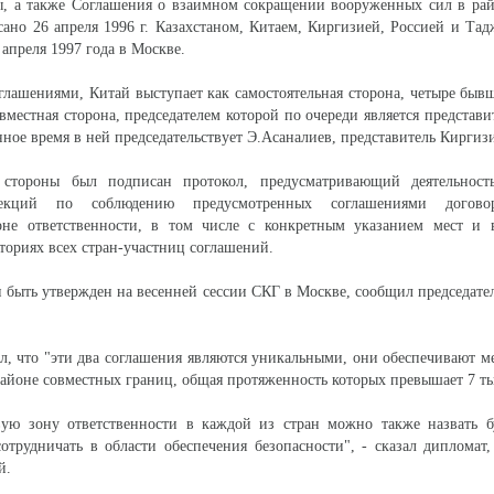
ы, а также Соглашения о взаимном сокращении вооруженных сил в рай
ано 26 апреля 1996 г. Казахстаном, Китаем, Киргизией, Россией и Та
 апреля 1997 года в Москве.
оглашениями, Китай выступает как самостоятельная сторона, четыре быв
вместная сторона, председателем которой по очереди является представи
нное время в ней председательствует Э.Асаналиев, представитель Киргиз
стороны был подписан протокол, предусматривающий деятельнос
екций по соблюдению предусмотренных соглашениями догово
оне ответственности, в том числе с конкретным указанием мест и 
ториях всех стран-участниц соглашений.
 быть утвержден на весенней сессии СКГ в Москве, сообщил председате
л, что "эти два соглашения являются уникальными, они обеспечивают м
районе совместных границ, общая протяженность которых превышает 7 ты
вую зону ответственности в каждой из стран можно также назвать б
отрудничать в области обеспечения безопасности", - сказал дипломат
й.