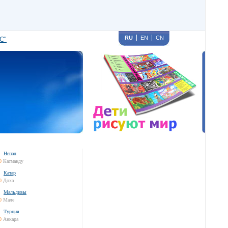
RU
EN
CN
С"
Непал
0
Катманду
Катар
0
Доха
Мальдивы
0
Мале
Турция
0
Анкара