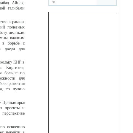
31
лабад. Айнак,
мой талибами
ство в рамках
ний полезных
боту десяткам
самым важным
е в борьбе с
ие двери для
скольку КНР в
: Киргизия,
ся больше по
ожности для
бого развития
на, то нужно
у Припамирья
ся проекты и
 перспективе
ы по освоению
ет перейти в