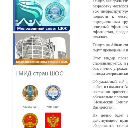
Тендер выиграла кит
разработку месторо
всю инфраструктуру
подвести к место
определенными тру
северный Афганиста
Афганистан, продо
началось.
Тендер на Айнак счи
будут проведены и 
Этот тендер пров
стабилизируется, и
баз, ничего угрожа
МИД стран ШОС
вывода американски
Обсуждаемый сейча
войск из южного Аф
состоянии привести
обязательно попыта
"Исламский Эмира
Казахстан
Киргизия
Вазиристан".
Их целью будет п
действующего прав
обороняется, стол