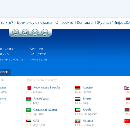
сть кто?
Дети рисуют сказки
О проекте
Контакты
Журнал "ИнфоШО
оиск
ли:
Партнеры по диалогу:
олия
Королевство Бахрейн
Армения
Батор
15:15
Манама
15:15
Ереван
15:1
нистан
Азербайджан
Египет
л
15:45
Баку
13:45
Каир
14:4
Саудовская Аравия
Кувейт
14:45
Эр-Рияд
14:45
Эль-Кувейт
14:4
ОАЭ
Мьянма
14:45
Абу-Даби
14:45
Нейпьидо
13:4