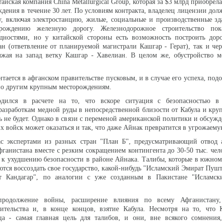
айская компания China Metallurgical Group, которая за $3 млрд приобрел
ждения в течение 30 лет. По условиям контракта, владелец лицензии дол
, включая электростанцию, жилые, социальные и производственные зд
рождению железную дорогу. Железнодорожное строительство пок
дностями, но у китайской стороны есть возможность построить доро
н (ответвление от планируемой магистрали Кашгар - Герат), так и че
лжая на запад ветку Кашгар - Хавелиан. В целом же, обустройство м
тается в афганском правительстве пусковым, и в случае его успеха, под
по другим крупным месторождениям.
одился в расчете на то, что вскоре ситуация с безопасностью в
 разработкам медной руды в непосредственной близости от Кабула и кр
ть не будет. Однако в связи с переменой американской политики и обсуж
х войск может оказаться и так, что даже Айнак превратится в угрожаему
с экспертами из разных стран "План Б", предусматривающий отвод 
ганистана вместе с резким сокращением контингента до 30-50 тыс. чел
 к ухудшению безопасности в районе Айнака. Талибы, которые в южно
ются воссоздать свое государство, какой-нибудь "Исламский Эмират Пуш
т Кандагар", по аналогии с уже созданным в Пакистане "Исламс
родолжение войны, расширение влияния по всему Афганистану,
ительства и, в конце концов, взятие Кабула. Несмотря на то, что 
ица - самая главная цель для талибов, и они, вне всякого сомнения