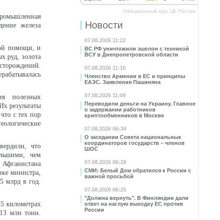
Официальный курс ЦБ России
 промышленная
Новости
дение железа
07.08.2026 11:22
кой помощи, и
ВС РФ уничтожили эшелон с техникой
ВСУ в Днепропетровской области
х руд, золота
сторождений.
07.08.2026 11:16
ерабатывалась
Членство Армении в ЕС и принципы
ЕАЭС. Заявления Пашиняна
07.08.2026 11:09
ия полезных
Переводили деньги на Украину. Главное
Их результаты
о задержании работников
что с тех пор
криптообменников в Москве
геологические
07.08.2026 06:34
О заседании Совета национальных
координаторов государств – членов
вердили, что
ШОС
ольшими, чем
07.08.2026 06:28
 Афганистана
СМИ: Белый Дом обратился к России с
нке министра,
важной просьбой
5 млрд в год.
07.08.2026 06:25
"Должна вернуть". В Финляндии дали
35 километрах
ответ на наглую выходку ЕС против
России
 13 млн тонн.