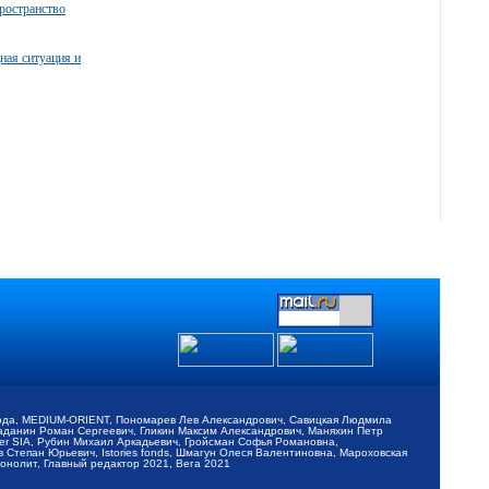
ространство
ная ситуация и
обода, MEDIUM-ORIENT, Пономарев Лев Александрович, Савицкая Людмила
Баданин Роман Сергеевич, Гликин Максим Александрович, Маняхин Петр
er SIA, Рубин Михаил Аркадьевич, Гройсман Софья Романовна,
Степан Юрьевич, Istories fonds, Шмагун Олеся Валентиновна, Мароховская
нолит, Главный редактор 2021, Вега 2021