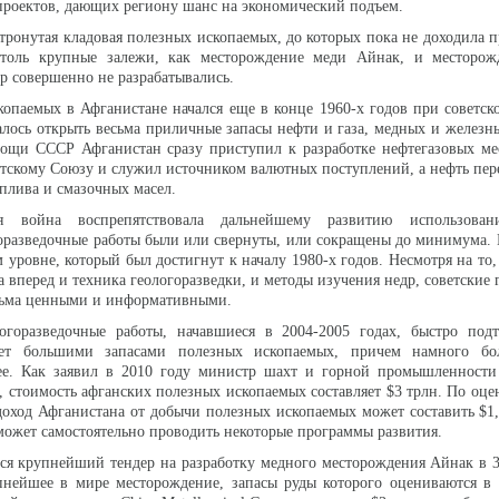
роектов, дающих региону шанс на экономический подъем.
етронутая кладовая полезных ископаемых, до которых пока не доходила
столь крупные залежи, как месторождение меди Айнак, и месторож
ор совершенно не разрабатывались.
опаемых в Афганистане начался еще в конце 1960-х годов при советс
алось открыть весьма приличные запасы нефти и газа, медных и железны
мощи СССР Афганистан сразу приступил к разработке нефтегазовых ме
етскому Союзу и служил источником валютных поступлений, а нефть пер
оплива и смазочных масел.
я война воспрепятствовала дальнейшему развитию использован
оразведочные работы были или свернуты, или сокращены до минимума. 
 уровне, который был достигнут к началу 1980-х годов. Несмотря на то, 
 вперед и техника геологоразведки, и методы изучения недр, советские 
есьма ценными и информативными.
огоразведочные работы, начавшиеся в 2004-2005 годах, быстро подт
ает большими запасами полезных ископаемых, причем намного б
нее. Как заявил в 2010 году министр шахт и горной промышленности
 стоимость афганских полезных ископаемых составляет $3 трлн. По оце
 доход Афганистана от добычи полезных ископаемых может составить $1,
может самостоятельно проводить некоторые программы развития.
лся крупнейший тендер на разработку медного месторождения Айнак в 
упнейшее в мире месторождение, запасы руды которого оцениваются в