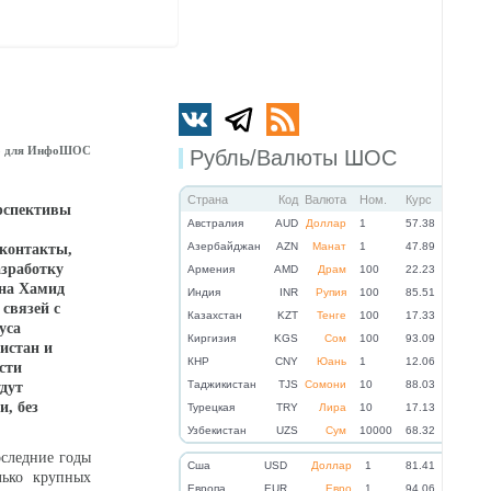
ьно для ИнфоШОС
Рубль/Валюты ШОС
Страна
Код
Валюта
Ном.
Курс
ерспективы
Австралия
AUD
Доллар
1
57.38
Азербайджан
AZN
Манат
1
47.89
 контакты,
азработку
Армения
AMD
Драм
100
22.23
ана Хамид
Индия
INR
Рупия
100
85.51
связей с
Казахстан
KZT
Тенге
100
17.33
уса
Киргизия
KGS
Сом
100
93.09
истан и
КНР
CNY
Юань
1
12.06
сти
Таджикистан
TJS
Сомони
10
88.03
удут
, без
Турецкая
TRY
Лира
10
17.13
Узбекистан
UZS
Сум
10000
68.32
оследние годы
Cша
USD
Доллар
1
81.41
лько крупных
Eвропа
EUR
Евро
1
94.06