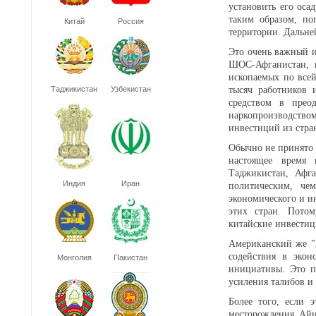
установить его оса
таким образом, по
Китай
Россия
территории. Дальне
Это очень важный и
ШОС-Афганистан, п
ископаемых по всей
Таджикистан
Узбекистан
тысяч работников 
средством в прео
наркопроизводств
инвестиций из стра
Обычно не принято 
настоящее время
Таджикистан, Афг
Индия
Иран
политическим, че
экономического и и
этих стран. Потом
китайские инвестиц
Американский же "
содействия в экон
Монголия
Пакистан
инициативы. Это п
усиления талибов и 
Более того, если э
месторождения Айн