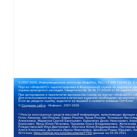
© 2007-2026, Информационное агентство ИнфоРос. Тел.: +7 495 718-84-11, E-
Портал «ИнфоШОС» зарегистрирован в Федеральной службе по надзору в сфе
охраны культурного наследия. Свидетельство Эл № 77-31649 от 04 апреля 200
При цитировании и перепечатке материалов ссылка на портал «ИнфоШОС» об
Для использования материалов в печатных изданиях необходимо письменное 
Если вы увидели ошибку, выделите ее мышкой и нажмите клавиши Ctrl+Enter
©
Создание сайта
- Инфорос, 2007-2026
* Реестр иностранных средств массовой информации, выполняющих функции 
Голос Америки, Idel.Реалии, Кавказ.Реалии, Крым.Реалии, Телеканал Настоя
Алексеевна, Маркелов Сергей Евгеньевич, Камалягин Денис Николаевич, Апах
Борисович, Ярош Юлия Петровна, Чуракова Ольга Владимировна, Железнова М
Рождественский Илья Дмитриевич, Апухтина Юлия Владимировна, Постернак Ал
Алеся Алексеевна, Долинина Ирина Николаевна, Шлейнов Роман Юрьевич, Ани
Источник:
https://minjust.gov.ru/ru/documents/7755/
данные на
03.09.2021