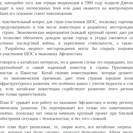
ду, наподобие того, как отряды моджахедов в 1989 году осадили Джела
падет в зону интенсивных боев или даже окажется на контролируе
йшее его освоение станет невозможным.
 чувствительный вопрос для стран-участников ШОС, поскольку партнер
редусматривало в том числе инвестиции в разработку месторожде
 стране. Экономические мероприятия (каждый крупный проект дает ра
и позволяет обеспечить доходом целые города и уезды) считаются 
долении последствий войны, в укреплении стабильности, а такж
ом. Разработка медного месторождения могла бы открыть широк
н-участников ШОС в экономику Афганистана.
говорить о китайских интересах, но в данном случае это оправданно, по
 крупнейший и самый надежный инвестор в страны Припамирья
анистан и Пакистан. Китай своими инвестициями, которые делают
м по экономическим причинам, дает этим странам хорошие возм
нфраструктурного развития, что особенно важно с учетом бедности и сла
у, если китайские инвестиции содействуют развитию этого регио
ии только приветствовать.
План Б" срывает всю работу по оказанию Афганистану и всему регион
омическом развитии. Он перечеркивает все только что наметившие
онятно, поскольку нет смысла начинать крупный проект при близкой
обострения ситуации с безопасностью, и без того сложной.
тот план будет реализован, то, скорее всего, все китайские затрат
ак, которые уже были сделаны, пропадут безвозвратно. Айнак риску