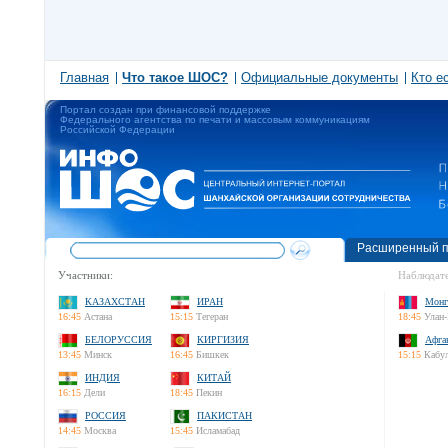
Главная
Что такое ШОС?
Официальные документы
Кто е
Портал создан при финансовой поддержке
Федерального агентства по печати и массовым коммуникациям
Российской Федерации
Расширенный п
Участники:
Наблюдате
КАЗАХСТАН
ИРАН
Монг
16:45
Астана
15:15
Тегеран
18:45
Улан-
БЕЛОРУССИЯ
КИРГИЗИЯ
Афга
13:45
Минск
16:45
Бишкек
15:15
Кабу
ИНДИЯ
КИТАЙ
16:15
Дели
18:45
Пекин
РОССИЯ
ПАКИСТАН
14:45
Москва
15:45
Исламабад