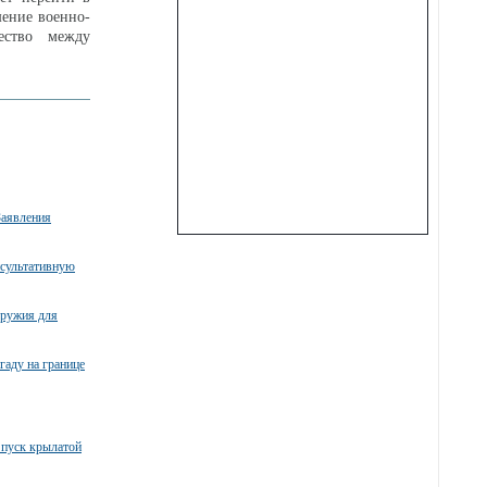
шение военно-
ество между
Заявления
нсультативную
оружия для
гаду на границе
пуск крылатой