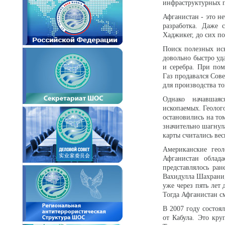
инфраструктурных п
Афганистан - это н
разработка. Даже 
Хаджикег, до сих п
Поиск полезных иск
довольно быстро уд
и серебра. При по
Газ продавался Сов
для производства т
Однако начавшаяс
ископаемых. Геолог
остановились на том
значительно шагнула
карты считались в
Американские геол
Афганистан облад
представлялось ра
Вахидулла Шахрани,
уже через пять лет
Тогда Афганистан с
В 2007 году состоя
от Кабула. Это кр