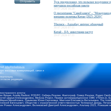
Туск предположил, что польское воздушное п
нарушила российская ракета
30.07.2026 16:28
О презентации "Синей книги" – "Международ
внешняя политика Китая (2025–2026)"
30.07.2026 08:26
Тбилиси – Ашхабад: интерес обоюдный
30.07.2026 07:11
Китай – ЦА: инвестиции растут
29.07.2026 07:11
mail:
info@infoshos.ru
ре массовых коммуникаций, связи и
8 г.
язательна.
согласие редакции
иностранного агента:
щее Время, Azatliq Radiosi, PCE/PC, Сибирь.Реалии, Фактограф, Север.Реалии, Радио Св
ончич Дарья Александровна, Medusa Project, Первое антикоррупционное СМИ, VTimes.io, 
ария Михайловна, Лукьянова Юлия Сергеевна, Маетная Елизавета Витальевна, The Insid
ексей Евгеньевич, Общество с ограниченной ответственностью Телеканал Дождь, Петров 
н Роман Александрович, Великовский Дмитрий Александрович, Альтаир 2021, Ромашки мо