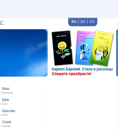
RU
EN
CN
С"
Непал
5
Катманду
Катар
5
Доха
Мальдивы
5
Мале
Турция
5
Анкара