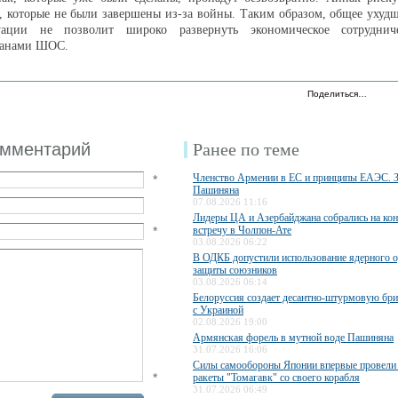
, которые не были завершены из-за войны. Таким образом, общее ухуд
уации не позволит широко развернуть экономическое сотруднич
ранами ШОС.
Поделиться…
омментарий
Ранее по теме
Членство Армении в ЕС и принципы ЕАЭС. 
*
Пашиняна
07.08.2026 11:16
Лидеры ЦА и Азербайджана собрались на ко
*
встречу в Чолпон-Ате
03.08.2026 06:22
В ОДКБ допустили использование ядерного 
защиты союзников
03.08.2026 06:14
Белоруссия создает десантно-штурмовую бри
с Украиной
02.08.2026 19:00
Армянская форель в мутной воде Пашиняна
31.07.2026 16:06
Силы самообороны Японии впервые провели 
*
ракеты "Томагавк" со своего корабля
31.07.2026 06:49