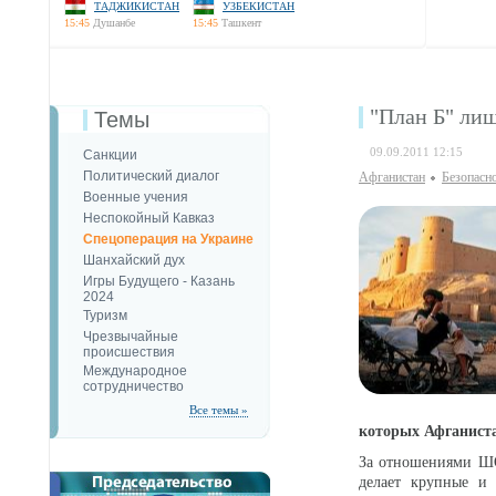
ТАДЖИКИСТАН
УЗБЕКИСТАН
15:45
Душанбе
15:45
Ташкент
"План Б" лиш
Темы
09.09.2011 12:15
Санкции
Политический диалог
Афганистан
Безопаcн
Военные учения
Неспокойный Кавказ
Спецоперация на Украине
Шанхайский дух
Игры Будущего - Казань
2024
Туризм
Чрезвычайные
происшествия
Международное
сотрудничество
Все темы »
которых Афганиста
За отношениями ШОС
делает крупные и 