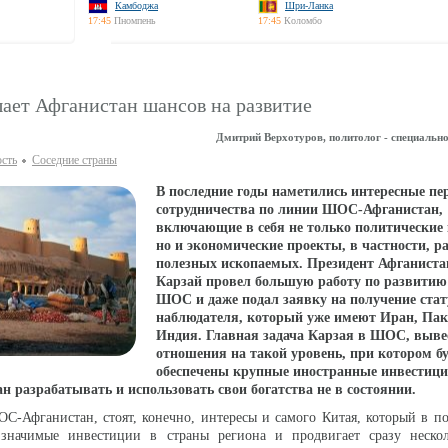
Камбоджа
Шри-Ланка
17:45
Пномпень
17:45
Коломбо
ает Афганистан шансов на развитие
Дмитрий Верхотуров, политолог - специал
ость
Соседние страны
В последние годы наметились интересные п
сотрудничества по линии ШОС-Афганистан,
включающие в себя не только политические
но и экономические проекты, в частности, р
полезных ископаемых. Президент Афганист
Карзай провел большую работу по развитию 
ШОС и даже подал заявку на получение стат
наблюдателя, который уже имеют Иран, Пак
Индия. Главная задача Карзая в ШОС, выве
отношения на такой уровень, при котором б
обеспечены крупные иностранные инвестиции
н разрабатывать и использовать свои богатства не в состоянии.
-Афганистан, стоят, конечно, интересы и самого Китая, который в п
значимые инвестиции в страны региона и продвигает сразу неско