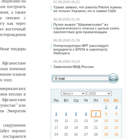
а лицензию на
07.08.2026 06:21
жен построить
Трамп заявил, что ракеты Patriot нужны
не только Украине, но и самим США
ания, а также
а связано с
06.08.2026 21:42
гу как через
Путин вывел "Шереметьево" из
стратегического списка с целью снять
рез восточный
препятствие для приватизации
есторождения
06.08.2026 21:39
Генпрокуратура ФРГ расследует
обные тендеры
инцидента с БПЛА в аэропорту
Лейпцига
06.08.2026 16:23
 Афганистане
Заявления МИД России
упных военных
дением планов
ю зону.
американских
овек вполне в
м Афганистане
Пн
Вт
Ср
Чт
Пт
Сб
Вс
тунистан" или
1
2
ким Эмиратом
3
4
5
6
7
8
9
10
11
12
13
14
15
16
 сокрушение
17
18
19
20
21
22
23
Кабул хорошо
24
25
26
27
28
29
30
, постараются