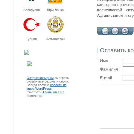
категорию проектов
политической сит
Белорусия
Шри-Ланка
Афганистаном и ст
Турция
Афганистан
Оставить к
Имя
Фамилия
E-mail
Острые козырьки
смотреть
онлайн все сезоны и серии.
Всегда свежие
новости из
мира WordPress
Смотреть
Танцы на ТНТ
бесплатно