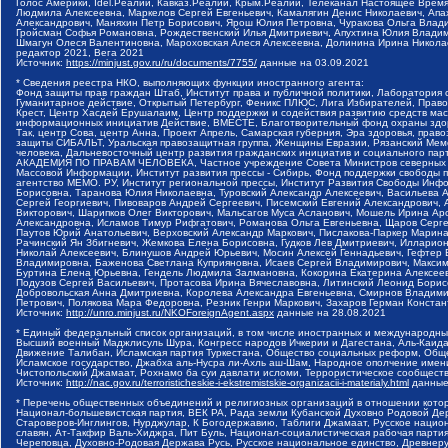
Голос Америки, Idel.Реалии, Кавказ.Реалии, Крым.Реалии, Телеканал Настоящее Время
Людмила Алексеевна, Маркелов Сергей Евгеньевич, Камалягин Денис Николаевич, Апах
Александрович, Маняхин Петр Борисович, Ярош Юлия Петровна, Чуракова Ольга Влади
Гройсман Софья Романовна, Рождественский Илья Дмитриевич, Апухтина Юлия Владимир
Шмагун Олеся Валентиновна, Мароховская Алеся Алексеевна, Долинина Ирина Никола
редактор 2021, Вега 2021
Источник:
https://minjust.gov.ru/ru/documents/7755/
данные на
03.09.2021
* Сведения реестра НКО, выполняющих функции иностранного агента:
Фонд защиты прав граждан Штаб, Институт права и публичной политики, Лаборатория
Гуманитарное действие, Открытый Петербург, Феникс ПЛЮС, Лига Избирателей, Правов
Крест, Центр Хасдей Ерушалаим, Центр поддержки и содействия развитию средств мас
информационных инициатив Действие, ВМЕСТЕ, Благотворительный фонд охраны здоров
Так, центр Сова, центр Анна, Проект Апрель, Самарская губерния, Эра здоровья, пр
защиты СИБАЛЬТ, Уральская правозащитная группа, Женщины Евразии, Рязанский Мемо
человека, Дальневосточный центр развития гражданских инициатив и социального пар
АКАДЕМИЯ ПО ПРАВАМ ЧЕЛОВЕКА, Частное учреждение Совета Министров северных стр
Массовой Информации, Институт развития прессы - Сибирь, Фонд поддержки свободы 
агентство МЕМО. РУ, Институт региональной прессы, Институт Развития Свободы Инф
Борисовна, Таранова Юлия Николаевна, Туровский Александр Алексеевич, Васильева 
Сергей Георгиевич, Пивоваров Андрей Сергеевич, Писемский Евгений Александрович,
Викторович, Шарипков Олег Викторович, Мальсагов Муса Асланович, Мошель Ирина Ар
Александровна, Исламов Тимур Рифгатович, Романова Ольга Евгеньевна, Щаров Серг
Паутов Юрий Анатольевич, Верховский Александр Маркович, Пислакова-Паркер Марина
Рачинский Ян Збигневич, Жемкова Елена Борисовна, Гудков Лев Дмитриевич, Иллари
Николай Алексеевич, Блинушов Андрей Юрьевич, Мосин Алексей Геннадьевич, Гефтер
Владимировна, Баженова Светлана Куприяновна, Исаев Сергей Владимирович, Максим
Буртина Елена Юрьевна, Гендель Людмила Залмановна, Кокорина Екатерина Алексеев
Подузов Сергей Васильевич, Протасова Ирина Вячеславовна, Литинский Леонид Борис
Добровольская Анна Дмитриевна, Королева Александра Евгеньевна, Смирнов Владими
Петрович, Полякова Мара Федоровна, Резник Генри Маркович, Захаров Герман Конста
Источник:
http://unro.minjust.ru/NKOForeignAgent.aspx
данные на
28.08.2021
* Единый федеральный список организаций, в том числе иностранных и международны
Высший военный Маджлисуль Шура, Конгресс народов Ичкерии и Дагестана, Аль-Каида, 
Движение Талибан, Исламская партия Туркестана, Общество социальных реформ, Общес
Исламское государство, Джабха аль-Нусра ли-Ахль аш-Шам, Народное ополчение имен
Чистопольский Джамаат, Рохнамо ба суи давлати исломи, Террористическое сообщест
Источник:
http://nac.gov.ru/terroristicheskie-i-ekstremistskie-organizacii-i-materialy.html
данные
* Перечень общественных объединений и религиозных организаций в отношении котор
Национал-большевистская партия, ВЕК РА, Рада земли Кубанской Духовно Родовой Де
Староверов-Инглингов, Нурджулар, К Богодержавию, Таблиги Джамаат, Русское наци
славян, Ат-Такфир Валь-Хиджра, Пит Буль, Национал-социалистическая рабочая парт
Череповца, Духовно-Родовая Держава Русь, Русское национальное единство, Древнер