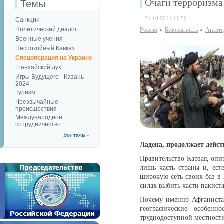
Очаги терроризма
Темы
31.10.2011 11:56
Санкции
Политический диалог
Россия
Безопаcность
Антите
Военные учения
Неспокойный Кавказ
Спецоперация на Украине
Шанхайский дух
Игры Будущего - Казань
2024
Туризм
Чрезвычайные
происшествия
Международное
сотрудничество
Все темы »
Ладена, продолжает дейст
Правительство Карзая, оп
лишь часть страны и, ест
широкую сеть своих баз в 
силах выбить части пакист
Почему именно Афганиста
географические особенн
труднодоступной местности