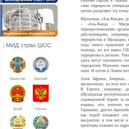
Рабочей партии в Ливане.
сами террористы утверждаю
охотно разделяют эту точку
Щупальцы «Аль-Каиды» дост
– «Аль-Каида – Магре
террористическими органи
действующими, например
террористов в Ирландии, 
МИД стран ШОС
годы своего правления у
помощь, но все равно СШ
терроризма в регионе. Тепе
здесь могут напомнить си
терроризма. Впрочем, тако
опыт. И потом в Ливии нет
Азия, Африка, Америка… 
Казахстан
Киргизия
организации, на всех них 
В Европе, например, де
(Ирландская республикан
справедливой борьбе за н
взрывы, что, конечно ж
Китай
Россия
Германии, других европейс
как порой называют зло 
мигрантов, в том числе и
проблемы толкают на терро