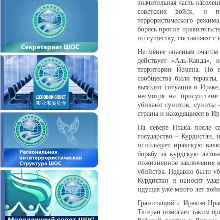
значительная часть населен
советских войск, и по
террористического режима
борясь против правительст
по существу, составляют с
Не менее опасным очагом 
действует «Аль-Каида», 
территории Йемена. Но 
сообщества были теракты,
выходит ситуация в Ираке,
несмотря на присутствие
убивают сунитов, суниты –
страны и находящиеся в Ир
На севере Ирака после с
государство – Курдистан, 
использует иракскую валю
борьбу за курдскую авто
пожизненное заключение в
убийства. Недавно были уб
Курдистан и наносят удар
идущая уже много лет войн
Граничащий с Ираком Иран 
Тегеран помогает таким ор