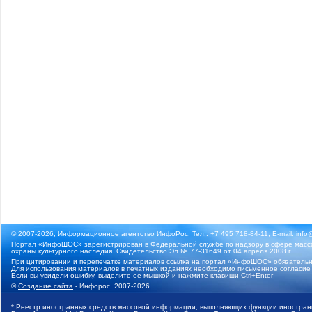
© 2007-2026, Информационное агентство ИнфоРос. Тел.: +7 495 718-84-11, E-mail:
info
Портал «ИнфоШОС» зарегистрирован в Федеральной службе по надзору в сфере массо
охраны культурного наследия. Свидетельство Эл № 77-31649 от 04 апреля 2008 г.
При цитировании и перепечатке материалов ссылка на портал «ИнфоШОС» обязательн
Для использования материалов в печатных изданиях необходимо письменное согласие
Если вы увидели ошибку, выделите ее мышкой и нажмите клавиши Ctrl+Enter
©
Создание сайта
- Инфорос, 2007-2026
* Реестр иностранных средств массовой информации, выполняющих функции иностранн