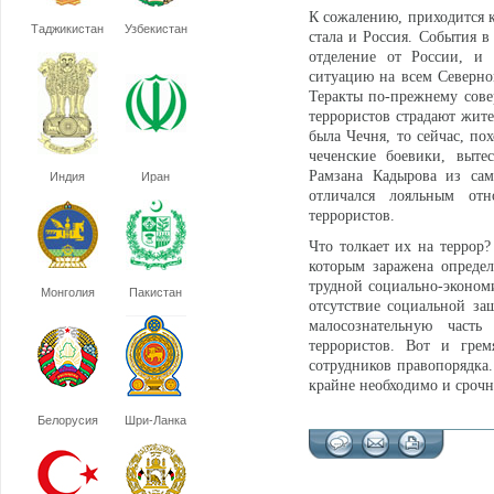
К сожалению, приходится к
Таджикистан
Узбекистан
стала и Россия. События в
отделение от России, и 
ситуацию на всем Северно
Теракты по-прежнему совер
террористов страдают жит
была Чечня, то сейчас, по
чеченские боевики, выте
Рамзана Кадырова из сам
Индия
Иран
отличался лояльным от
террористов.
Что толкает их на террор?
которым заражена определ
трудной социально-экономи
Монголия
Пакистан
отсутствие социальной за
малосознательную част
террористов. Вот и грем
сотрудников правопорядка.
крайне необходимо и срочн
Белорусия
Шри-Ланка