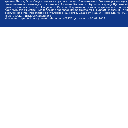
Кровь и Честь, О свободе совести и о религиозных объединениях, Омская организаци
религиозная организация п. Боровский, Община Коренного Русского народа Щелковског
организация «Братство», Свидетели Иеговы, О противодействии экстремистской деяте
болельщиков «Фирма», Молодежная правозащитная группа МПГ, Курсом Правды и Единен
республика Русь, Арестантское уголовное единство, Башкорт, Нация и свобода, W.H.С
прав граждан, Штабы Навального
Источник:
https://minjust.gov.ru/ru/documents/7822/
данные на
06.08.2021