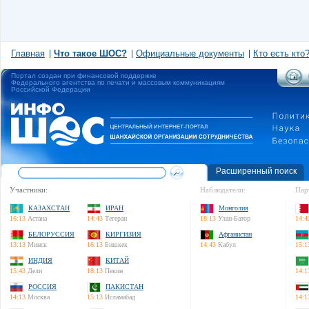
Главная
Что такое ШОС?
Официальные документы
Кто есть кто
Портал создан при финансовой поддержке
Федерального агентства по печати и массовым коммуникациям
Российской Федерации
Расширенный поиск
Участники:
Наблюдатели:
Пар
КАЗАХСТАН
ИРАН
Монголия
16:13
Астана
14:43
Тегеран
18:13
Улан-Батор
14:4
БЕЛОРУССИЯ
КИРГИЗИЯ
Афганистан
13:13
Минск
16:13
Бишкек
14:43
Кабул
15:1
ИНДИЯ
КИТАЙ
15:43
Дели
18:13
Пекин
14:1
РОССИЯ
ПАКИСТАН
14:13
Москва
15:13
Исламабад
14:1