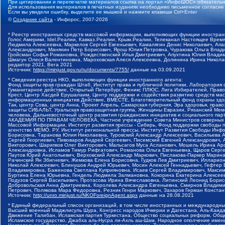
При цитировании и перепечатке материалов ссылка на портал «ИнфоШОС» обязательн
Для использования материалов в печатных изданиях необходимо письменное согласие
Если вы увидели ошибку, выделите ее мышкой и нажмите клавиши Ctrl+Enter
©
Создание сайта
- Инфорос, 2007-2026
* Реестр иностранных средств массовой информации, выполняющих функции иностранн
Голос Америки, Idel.Реалии, Кавказ.Реалии, Крым.Реалии, Телеканал Настоящее Время
Людмила Алексеевна, Маркелов Сергей Евгеньевич, Камалягин Денис Николаевич, Апах
Александрович, Маняхин Петр Борисович, Ярош Юлия Петровна, Чуракова Ольга Влади
Гройсман Софья Романовна, Рождественский Илья Дмитриевич, Апухтина Юлия Владимир
Шмагун Олеся Валентиновна, Мароховская Алеся Алексеевна, Долинина Ирина Никола
редактор 2021, Вега 2021
Источник:
https://minjust.gov.ru/ru/documents/7755/
данные на
03.09.2021
* Сведения реестра НКО, выполняющих функции иностранного агента:
Фонд защиты прав граждан Штаб, Институт права и публичной политики, Лаборатория
Гуманитарное действие, Открытый Петербург, Феникс ПЛЮС, Лига Избирателей, Правов
Крест, Центр Хасдей Ерушалаим, Центр поддержки и содействия развитию средств мас
информационных инициатив Действие, ВМЕСТЕ, Благотворительный фонд охраны здоров
Так, центр Сова, центр Анна, Проект Апрель, Самарская губерния, Эра здоровья, пр
защиты СИБАЛЬТ, Уральская правозащитная группа, Женщины Евразии, Рязанский Мемо
человека, Дальневосточный центр развития гражданских инициатив и социального пар
АКАДЕМИЯ ПО ПРАВАМ ЧЕЛОВЕКА, Частное учреждение Совета Министров северных стр
Массовой Информации, Институт развития прессы - Сибирь, Фонд поддержки свободы 
агентство МЕМО. РУ, Институт региональной прессы, Институт Развития Свободы Инф
Борисовна, Таранова Юлия Николаевна, Туровский Александр Алексеевич, Васильева 
Сергей Георгиевич, Пивоваров Андрей Сергеевич, Писемский Евгений Александрович,
Викторович, Шарипков Олег Викторович, Мальсагов Муса Асланович, Мошель Ирина Ар
Александровна, Исламов Тимур Рифгатович, Романова Ольга Евгеньевна, Щаров Серг
Паутов Юрий Анатольевич, Верховский Александр Маркович, Пислакова-Паркер Марина
Рачинский Ян Збигневич, Жемкова Елена Борисовна, Гудков Лев Дмитриевич, Иллари
Николай Алексеевич, Блинушов Андрей Юрьевич, Мосин Алексей Геннадьевич, Гефтер
Владимировна, Баженова Светлана Куприяновна, Исаев Сергей Владимирович, Максим
Буртина Елена Юрьевна, Гендель Людмила Залмановна, Кокорина Екатерина Алексеев
Подузов Сергей Васильевич, Протасова Ирина Вячеславовна, Литинский Леонид Борис
Добровольская Анна Дмитриевна, Королева Александра Евгеньевна, Смирнов Владими
Петрович, Полякова Мара Федоровна, Резник Генри Маркович, Захаров Герман Конста
Источник:
http://unro.minjust.ru/NKOForeignAgent.aspx
данные на
28.08.2021
* Единый федеральный список организаций, в том числе иностранных и международны
Высший военный Маджлисуль Шура, Конгресс народов Ичкерии и Дагестана, Аль-Каида, 
Движение Талибан, Исламская партия Туркестана, Общество социальных реформ, Общес
Исламское государство, Джабха аль-Нусра ли-Ахль аш-Шам, Народное ополчение имен