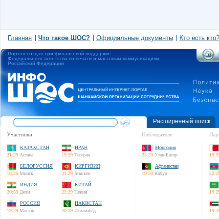
Главная
Что такое ШОС?
Официальные документы
Кто есть кто
Портал создан при финансовой поддержке
Федерального агентства по печати и массовым коммуникациям
Российской Федерации
Расширенный поиск
Участники:
Наблюдатели:
Пар
КАЗАХСТАН
ИРАН
Монголия
21:29
Астана
19:59
Тегеран
23:29
Улан-Батор
19:5
БЕЛОРУССИЯ
КИРГИЗИЯ
Афганистан
18:29
Минск
21:29
Бишкек
19:59
Кабул
20:2
ИНДИЯ
КИТАЙ
20:59
Дели
23:29
Пекин
19:2
РОССИЯ
ПАКИСТАН
19:29
Москва
20:29
Исламабад
19:2