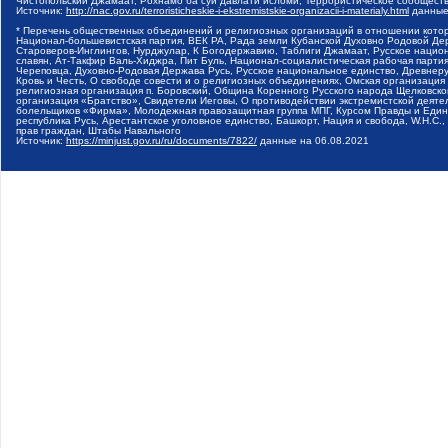
Чистопольский Джамаат, Рохнамо ба суи давлати исломи, Террористическое сообщест
Источник:
http://nac.gov.ru/terroristicheskie-i-ekstremistskie-organizacii-i-materialy.html
данные
* Перечень общественных объединений и религиозных организаций в отношении котор
Национал-большевистская партия, ВЕК РА, Рада земли Кубанской Духовно Родовой Де
Староверов-Инглингов, Нурджулар, К Богодержавию, Таблиги Джамаат, Русское наци
славян, Ат-Такфир Валь-Хиджра, Пит Буль, Национал-социалистическая рабочая парт
Череповца, Духовно-Родовая Держава Русь, Русское национальное единство, Древнер
Кровь и Честь, О свободе совести и о религиозных объединениях, Омская организаци
религиозная организация п. Боровский, Община Коренного Русского народа Щелковског
организация «Братство», Свидетели Иеговы, О противодействии экстремистской деяте
болельщиков «Фирма», Молодежная правозащитная группа МПГ, Курсом Правды и Единен
республика Русь, Арестантское уголовное единство, Башкорт, Нация и свобода, W.H.С
прав граждан, Штабы Навального
Источник:
https://minjust.gov.ru/ru/documents/7822/
данные на
06.08.2021