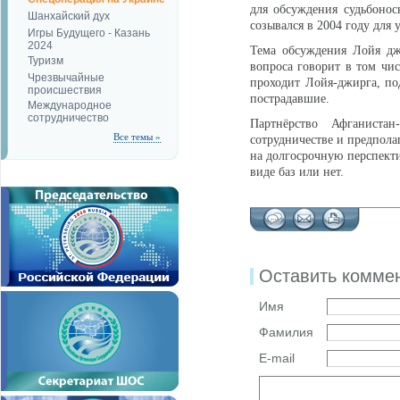
для обсуждения судьбоно
Шанхайский дух
созывался в 2004 году для
Игры Будущего - Казань
2024
Тема обсуждения Лойя дж
Туризм
вопроса говорит в том числ
Чрезвычайные
проходит Лойя-джирга, по
происшествия
пострадавшие.
Международное
сотрудничество
Партнёрство Афганиста
Все темы »
сотрудничестве и предпола
на долгосрочную перспекти
виде баз или нет.
Оставить комме
Имя
Фамилия
E-mail