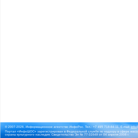
© 2007-2026, Информационное агентство ИнфоРос. Тел.: +7 495 718-84-11, E-mail:
info
Портал «ИнфоШОС» зарегистрирован в Федеральной службе по надзору в сфере массо
охраны культурного наследия. Свидетельство Эл № 77-31649 от 04 апреля 2008 г.