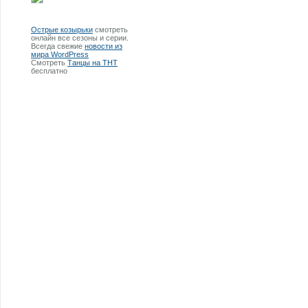
Острые козырьки
смотреть
онлайн все сезоны и серии.
Всегда свежие
новости из
мира WordPress
Смотреть
Танцы на ТНТ
бесплатно