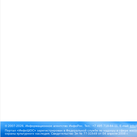
© 2007-2026, Информационное агентство ИнфоРос. Тел.: +7 495 718-84-11, E-mail:
info
Портал «ИнфоШОС» зарегистрирован в Федеральной службе по надзору в сфере массо
охраны культурного наследия. Свидетельство Эл № 77-31649 от 04 апреля 2008 г.