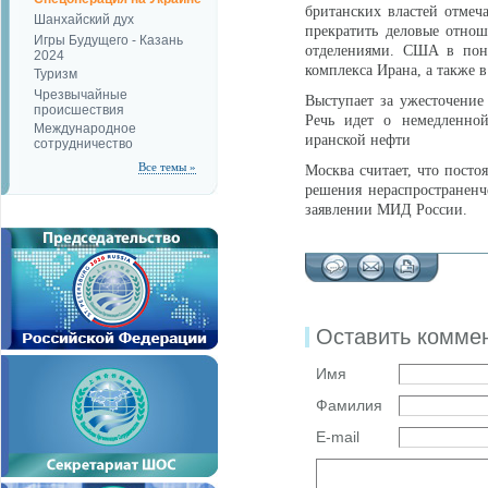
британских властей отмеч
Шанхайский дух
прекратить деловые отно
Игры Будущего - Казань
отделениями. США в поне
2024
комплекса Ирана, а также 
Туризм
Чрезвычайные
Выступает за ужесточение
происшествия
Речь идет о немедленной
Международное
иранской нефти
сотрудничество
Все темы »
Москва считает, что пост
решения нераспространенч
заявлении МИД России.
Оставить комме
Имя
Фамилия
E-mail