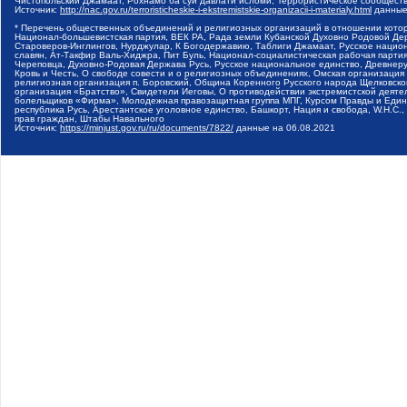
Чистопольский Джамаат, Рохнамо ба суи давлати исломи, Террористическое сообщест
Источник:
http://nac.gov.ru/terroristicheskie-i-ekstremistskie-organizacii-i-materialy.html
данные
* Перечень общественных объединений и религиозных организаций в отношении котор
Национал-большевистская партия, ВЕК РА, Рада земли Кубанской Духовно Родовой Де
Староверов-Инглингов, Нурджулар, К Богодержавию, Таблиги Джамаат, Русское наци
славян, Ат-Такфир Валь-Хиджра, Пит Буль, Национал-социалистическая рабочая парт
Череповца, Духовно-Родовая Держава Русь, Русское национальное единство, Древнер
Кровь и Честь, О свободе совести и о религиозных объединениях, Омская организаци
религиозная организация п. Боровский, Община Коренного Русского народа Щелковског
организация «Братство», Свидетели Иеговы, О противодействии экстремистской деяте
болельщиков «Фирма», Молодежная правозащитная группа МПГ, Курсом Правды и Единен
республика Русь, Арестантское уголовное единство, Башкорт, Нация и свобода, W.H.С
прав граждан, Штабы Навального
Источник:
https://minjust.gov.ru/ru/documents/7822/
данные на
06.08.2021