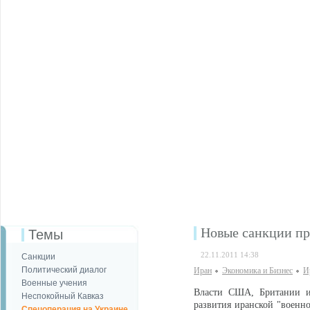
Новые санкции пр
Темы
22.11.2011 14:38
Санкции
Политический диалог
Иран
Экономика и Бизнес
И
Военные учения
Власти США, Британии и 
Неспокойный Кавказ
развития иранской "военно
Спецоперация на Украине