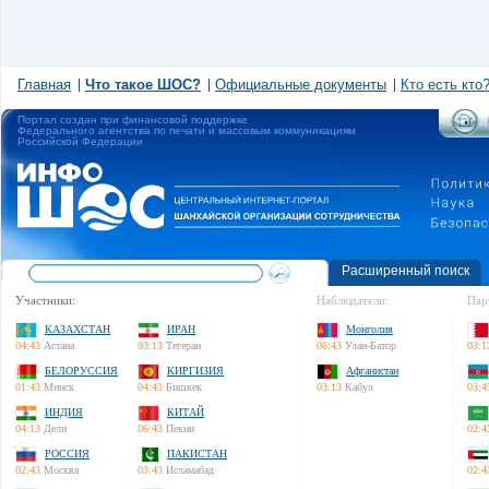
Главная
Что такое ШОС?
Официальные документы
Кто есть кто
Портал создан при финансовой поддержке
Федерального агентства по печати и массовым коммуникациям
Российской Федерации
Расширенный поиск
Участники:
Наблюдатели:
Пар
КАЗАХСТАН
ИРАН
Монголия
04:43
Астана
03:13
Тегеран
06:43
Улан-Батор
03:1
БЕЛОРУССИЯ
КИРГИЗИЯ
Афганистан
01:43
Минск
04:43
Бишкек
03:13
Кабул
03:4
ИНДИЯ
КИТАЙ
04:13
Дели
06:43
Пекин
02:4
РОССИЯ
ПАКИСТАН
02:43
Москва
03:43
Исламабад
02:4