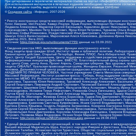
При цитировании и перепечатке материалов ссылка на портал «ИнфоШОС» обязательн
Для использования материалов в печатных изданиях необходимо письменное согласие
Если вы увидели ошибку, выделите ее мышкой и нажмите клавиши Ctrl+Enter
©
Создание сайта
- Инфорос, 2007-2026
* Реестр иностранных средств массовой информации, выполняющих функции иностранн
Голос Америки, Idel.Реалии, Кавказ.Реалии, Крым.Реалии, Телеканал Настоящее Время
Людмила Алексеевна, Маркелов Сергей Евгеньевич, Камалягин Денис Николаевич, Апах
Александрович, Маняхин Петр Борисович, Ярош Юлия Петровна, Чуракова Ольга Влади
Гройсман Софья Романовна, Рождественский Илья Дмитриевич, Апухтина Юлия Владимир
Шмагун Олеся Валентиновна, Мароховская Алеся Алексеевна, Долинина Ирина Никола
редактор 2021, Вега 2021
Источник:
https://minjust.gov.ru/ru/documents/7755/
данные на
03.09.2021
* Сведения реестра НКО, выполняющих функции иностранного агента:
Фонд защиты прав граждан Штаб, Институт права и публичной политики, Лаборатория
Гуманитарное действие, Открытый Петербург, Феникс ПЛЮС, Лига Избирателей, Правов
Крест, Центр Хасдей Ерушалаим, Центр поддержки и содействия развитию средств мас
информационных инициатив Действие, ВМЕСТЕ, Благотворительный фонд охраны здоров
Так, центр Сова, центр Анна, Проект Апрель, Самарская губерния, Эра здоровья, пр
защиты СИБАЛЬТ, Уральская правозащитная группа, Женщины Евразии, Рязанский Мемо
человека, Дальневосточный центр развития гражданских инициатив и социального пар
АКАДЕМИЯ ПО ПРАВАМ ЧЕЛОВЕКА, Частное учреждение Совета Министров северных стр
Массовой Информации, Институт развития прессы - Сибирь, Фонд поддержки свободы 
агентство МЕМО. РУ, Институт региональной прессы, Институт Развития Свободы Инф
Борисовна, Таранова Юлия Николаевна, Туровский Александр Алексеевич, Васильева 
Сергей Георгиевич, Пивоваров Андрей Сергеевич, Писемский Евгений Александрович,
Викторович, Шарипков Олег Викторович, Мальсагов Муса Асланович, Мошель Ирина Ар
Александровна, Исламов Тимур Рифгатович, Романова Ольга Евгеньевна, Щаров Серг
Паутов Юрий Анатольевич, Верховский Александр Маркович, Пислакова-Паркер Марина
Рачинский Ян Збигневич, Жемкова Елена Борисовна, Гудков Лев Дмитриевич, Иллари
Николай Алексеевич, Блинушов Андрей Юрьевич, Мосин Алексей Геннадьевич, Гефтер
Владимировна, Баженова Светлана Куприяновна, Исаев Сергей Владимирович, Максим
Буртина Елена Юрьевна, Гендель Людмила Залмановна, Кокорина Екатерина Алексеев
Подузов Сергей Васильевич, Протасова Ирина Вячеславовна, Литинский Леонид Борис
Добровольская Анна Дмитриевна, Королева Александра Евгеньевна, Смирнов Владими
Петрович, Полякова Мара Федоровна, Резник Генри Маркович, Захаров Герман Конста
Источник:
http://unro.minjust.ru/NKOForeignAgent.aspx
данные на
28.08.2021
* Единый федеральный список организаций, в том числе иностранных и международны
Высший военный Маджлисуль Шура, Конгресс народов Ичкерии и Дагестана, Аль-Каида, 
Движение Талибан, Исламская партия Туркестана, Общество социальных реформ, Общес
Исламское государство, Джабха аль-Нусра ли-Ахль аш-Шам, Народное ополчение имен