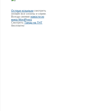
Острые козырьки
смотреть
онлайн все сезоны и серии.
Всегда свежие
новости из
мира WordPress
Смотреть
Танцы на ТНТ
бесплатно