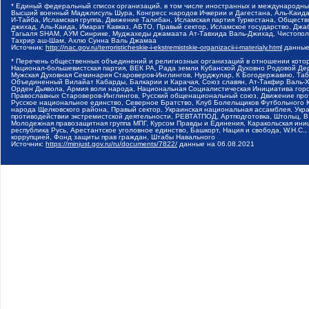
* Единый федеральный список организаций, в том числе иностранных и международны
Высший военный Маджлисуль Шура, Конгресс народов Ичкерии и Дагестана, Аль-Каида,
И-Тайба, Исламская группа, Движение Талибан, Исламская партия Туркестана, Общест
джихад, Аль-Каида, Имарат Кавказ, АБТО, Правый сектор, Исламское государство, Джа
Тагьаля SHAM, АУМ Синрике, Муджахеды джамаата Ат-Тавхида Валь-Джихад, Чистополь
Тахрир аш-Шам, Ахлю Сунна Валь Джамаа
Источник:
http://nac.gov.ru/terroristicheskie-i-ekstremistskie-organizacii-i-materialy.html
данные
* Перечень общественных объединений и религиозных организаций в отношении котор
Национал-большевистская партия, ВЕК РА, Рада земли Кубанской Духовно Родовой Де
Мужская Духовная Семинария Староверов-Инглингов, Нурджулар, К Богодержавию, Таб
Объединенный Вилайат Кабарды, Балкарии и Карачая, Союз славян, Ат-Такфир Валь-Х
Орден Дьявола, Армия воли народа, Национальная Социалистическая Инициатива горо
Православных Староверов-Инглингов, Русский общенациональный союз, Движение прот
Русское национальное единство, Северное Братство, Клуб Болельщиков Футбольного 
народа Щелковского района, Правый сектор, Украинская национальная ассамблея, Укра
противодействии экстремистской деятельности, РЕВТАТПОД, Артподготовка, Штольц, 
Молодежная правозащитная группа МПГ, Курсом Правды и Единения, Каракольская иници
республика Русь, Арестантское уголовное единство, Башкорт, Нация и свобода, W.H.С.
коррупцией, Фонд защиты прав граждан, Штабы Навального
Источник:
https://minjust.gov.ru/ru/documents/7822/
данные на
06.08.2021