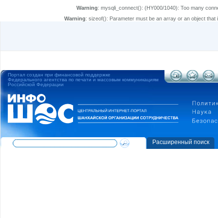
Warning
: mysqli_connect(): (HY000/1040): Too many conn
Warning
: sizeof(): Parameter must be an array or an object tha
Портал создан при финансовой поддержке
Федерального агентства по печати и массовым коммуникациям
Российской Федерации
Расширенный поиск