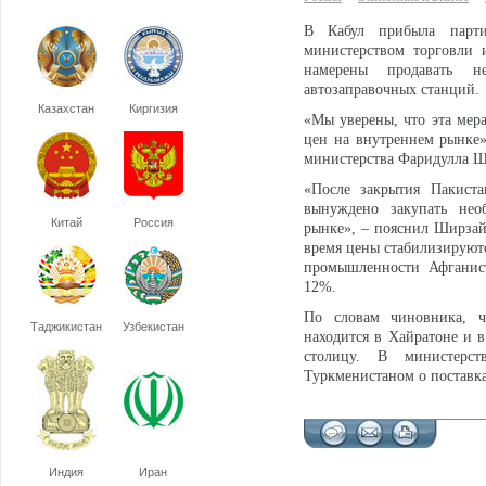
В Кабул прибыла партия
министерством торговли
намерены продавать не
автозаправочных станций.
Казахстан
Киргизия
«Мы уверены, что эта мер
цен на внутреннем рынке»
министерства Фаридулла Ш
«После закрытия Пакист
вынуждено закупать нео
Китай
Россия
рынке», – пояснил Ширзай
время цены стабилизируютс
промышленности Афганис
12%.
По словам чиновника, ч
Таджикистан
Узбекистан
находится в Хайратоне и 
столицу. В министерс
Туркменистаном о поставках
Индия
Иран