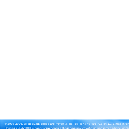
© 2007-2026, Информационное агентство ИнфоРос. Тел.: +7 495 718-84-11, E-mail:
info
Портал «ИнфоШОС» зарегистрирован в Федеральной службе по надзору в сфере массо