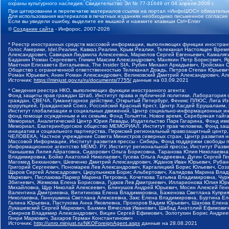
охраны культурного наследия. Свидетельство Эл № 77-31649 от 04 апреля 2008 г.
При цитировании и перепечатке материалов ссылка на портал «ИнфоШОС» обязательн
Для использования материалов в печатных изданиях необходимо письменное согласие
Если вы увидели ошибку, выделите ее мышкой и нажмите клавиши Ctrl+Enter
©
Создание сайта
- Инфорос, 2007-2026
* Реестр иностранных средств массовой информации, выполняющих функции иностранн
Голос Америки, Idel.Реалии, Кавказ.Реалии, Крым.Реалии, Телеканал Настоящее Время
Александрович, Савицкая Людмила Алексеевна, Маркелов Сергей Евгеньевич, Камаляги
Баданин Роман Сергеевич, Гликин Максим Александрович, Маняхин Петр Борисович, 
Маетная Елизавета Витальевна, The Insider SIA, Рубин Михаил Аркадьевич, Гройсман
Общество с ограниченной ответственностью Телеканал Дождь, Петров Степан Юрьевич,
Роман Юрьевич, Анин Роман Александрович, Великовский Дмитрий Александрович, Аль
Источник:
https://minjust.gov.ru/ru/documents/7755/
данные на
03.09.2021
* Сведения реестра НКО, выполняющих функции иностранного агента:
Фонд защиты прав граждан Штаб, Институт права и публичной политики, Лаборатория
граждан, СВЕЧА, Гуманитарное действие, Открытый Петербург, Феникс ПЛЮС, Лига Изб
коррупцией, Гражданский Союз, Российский Красный Крест, Центр Хасдей Ерушалаим, 
Институт глобализации и социальных движений, Центр социально-информационных ин
фонд помощи осужденным и их семьям, Фонд Тольятти, Новое время, Серебряная тайга,
Мемориал, Аналитический Центр Юрия Левады, Издательство Парк Гагарина, Фонд им
Мемориал, Екатеринбургское общество МЕМОРИАЛ, Институт прав человека, Фонд защи
инициатив и социального партнерства, Пермский региональный правозащитный центр
ЧЕЛОВЕКА, Частное учреждение Совета Министров северных стран, Центр развития н
Массовой Информации, Институт развития прессы - Сибирь, Фонд поддержки свободы п
Информационное агентство МЕМО. РУ, Институт региональной прессы, Институт Разв
Чанышева Лилия Айратовна, Сидорович Ольга Борисовна, Таранова Юлия Николаевна,
Владимировна, Бойко Анатолий Николаевич, Гусева Ольга Андреевна, Дугин Сергей Ге
Магомед Бекханович, Шевченко Дмитрий Александрович, Жданов Иван Юрьевич, Рубан
Григорий Сергеевич, Пономарев Лев Александрович, Каргалицкий Борис Юльевич, Соз
Щаров Сергей Алексадрович, Цирульников Борис Альбертович, Халидова Марина Влад
Маркович, Пислакова-Паркер Марина Петровна, Кочеткова Татьяна Владимировна, Чур
Збигневич, Жемкова Елена Борисовна, Гудков Лев Дмитриевич, Илларионова Юлия Юрь
Михайловна, Щур Николай Алексеевич, Блинушов Андрей Юрьевич, Мосин Алексей Ген
Валентина Дмитриевна, Вититинова Елена Владимировна, Баженова Светлана Куприян
Николаевна, Ганнушкина Светлана Алексеевна, Закс Елена Владимировна, Буртина Е
Галина Юрьевна, Пастухова Анна Яковлевна, Прохоров Вадим Юрьевич, Шахова Елена
Лукашевский Сергей Маркович, Бахмин Вячеслав Иванович, Шабад Анатолий Ефимович,
Смирнов Владимир Александрович, Вицин Сергей Ефимович, Золотухин Борис Андреев
Генри Маркович, Захаров Герман Константинович
Источник:
http://unro.minjust.ru/NKOForeignAgent.aspx
данные на
28.08.2021