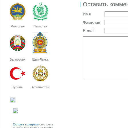
Оставить комме
Имя
Фамилия
Монголия
Пакистан
E-mail
Белорусия
Шри-Ланка
Турция
Афганистан
Острые козырьки
смотреть
онлайн все сезоны и серии.