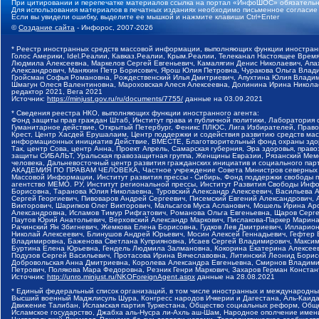
При цитировании и перепечатке материалов ссылка на портал «ИнфоШОС» обязательн
Для использования материалов в печатных изданиях необходимо письменное согласие
Если вы увидели ошибку, выделите ее мышкой и нажмите клавиши Ctrl+Enter
©
Создание сайта
- Инфорос, 2007-2026
* Реестр иностранных средств массовой информации, выполняющих функции иностранн
Голос Америки, Idel.Реалии, Кавказ.Реалии, Крым.Реалии, Телеканал Настоящее Время
Людмила Алексеевна, Маркелов Сергей Евгеньевич, Камалягин Денис Николаевич, Апах
Александрович, Маняхин Петр Борисович, Ярош Юлия Петровна, Чуракова Ольга Влади
Гройсман Софья Романовна, Рождественский Илья Дмитриевич, Апухтина Юлия Владимир
Шмагун Олеся Валентиновна, Мароховская Алеся Алексеевна, Долинина Ирина Никола
редактор 2021, Вега 2021
Источник:
https://minjust.gov.ru/ru/documents/7755/
данные на
03.09.2021
* Сведения реестра НКО, выполняющих функции иностранного агента:
Фонд защиты прав граждан Штаб, Институт права и публичной политики, Лаборатория
Гуманитарное действие, Открытый Петербург, Феникс ПЛЮС, Лига Избирателей, Правов
Крест, Центр Хасдей Ерушалаим, Центр поддержки и содействия развитию средств мас
информационных инициатив Действие, ВМЕСТЕ, Благотворительный фонд охраны здоров
Так, центр Сова, центр Анна, Проект Апрель, Самарская губерния, Эра здоровья, пр
защиты СИБАЛЬТ, Уральская правозащитная группа, Женщины Евразии, Рязанский Мемо
человека, Дальневосточный центр развития гражданских инициатив и социального пар
АКАДЕМИЯ ПО ПРАВАМ ЧЕЛОВЕКА, Частное учреждение Совета Министров северных стр
Массовой Информации, Институт развития прессы - Сибирь, Фонд поддержки свободы 
агентство МЕМО. РУ, Институт региональной прессы, Институт Развития Свободы Инф
Борисовна, Таранова Юлия Николаевна, Туровский Александр Алексеевич, Васильева 
Сергей Георгиевич, Пивоваров Андрей Сергеевич, Писемский Евгений Александрович,
Викторович, Шарипков Олег Викторович, Мальсагов Муса Асланович, Мошель Ирина Ар
Александровна, Исламов Тимур Рифгатович, Романова Ольга Евгеньевна, Щаров Серг
Паутов Юрий Анатольевич, Верховский Александр Маркович, Пислакова-Паркер Марина
Рачинский Ян Збигневич, Жемкова Елена Борисовна, Гудков Лев Дмитриевич, Иллари
Николай Алексеевич, Блинушов Андрей Юрьевич, Мосин Алексей Геннадьевич, Гефтер
Владимировна, Баженова Светлана Куприяновна, Исаев Сергей Владимирович, Максим
Буртина Елена Юрьевна, Гендель Людмила Залмановна, Кокорина Екатерина Алексеев
Подузов Сергей Васильевич, Протасова Ирина Вячеславовна, Литинский Леонид Борис
Добровольская Анна Дмитриевна, Королева Александра Евгеньевна, Смирнов Владими
Петрович, Полякова Мара Федоровна, Резник Генри Маркович, Захаров Герман Конста
Источник:
http://unro.minjust.ru/NKOForeignAgent.aspx
данные на
28.08.2021
* Единый федеральный список организаций, в том числе иностранных и международны
Высший военный Маджлисуль Шура, Конгресс народов Ичкерии и Дагестана, Аль-Каида, 
Движение Талибан, Исламская партия Туркестана, Общество социальных реформ, Общес
Исламское государство, Джабха аль-Нусра ли-Ахль аш-Шам, Народное ополчение имен