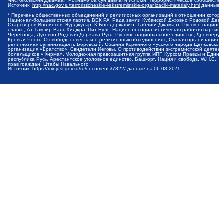
Чистопольский Джамаат, Рохнамо ба суи давлати исломи, Террористическое сообщест
Источник:
http://nac.gov.ru/terroristicheskie-i-ekstremistskie-organizacii-i-materialy.html
данные
* Перечень общественных объединений и религиозных организаций в отношении котор
Национал-большевистская партия, ВЕК РА, Рада земли Кубанской Духовно Родовой Де
Староверов-Инглингов, Нурджулар, К Богодержавию, Таблиги Джамаат, Русское наци
славян, Ат-Такфир Валь-Хиджра, Пит Буль, Национал-социалистическая рабочая парт
Череповца, Духовно-Родовая Держава Русь, Русское национальное единство, Древнер
Кровь и Честь, О свободе совести и о религиозных объединениях, Омская организаци
религиозная организация п. Боровский, Община Коренного Русского народа Щелковског
организация «Братство», Свидетели Иеговы, О противодействии экстремистской деяте
болельщиков «Фирма», Молодежная правозащитная группа МПГ, Курсом Правды и Единен
республика Русь, Арестантское уголовное единство, Башкорт, Нация и свобода, W.H.С
прав граждан, Штабы Навального
Источник:
https://minjust.gov.ru/ru/documents/7822/
данные на
06.08.2021