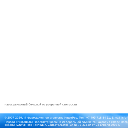
насос рычажный бочковой по умеренной стоимости
© 2007-2026, Информационное агентство ИнфоРос. Тел.: +7 495 718-84-11, E-mail:
info
Портал «ИнфоШОС» зарегистрирован в Федеральной службе по надзору в сфере массо
охраны культурного наследия. Свидетельство Эл № 77-31649 от 04 апреля 2008 г.