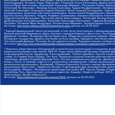
Викторович, Шарипков Олег Викторович, Мальсагов Муса Асланович, Мошель Ирина Ар
Александровна, Исламов Тимур Рифгатович, Романова Ольга Евгеньевна, Щаров Серг
Паутов Юрий Анатольевич, Верховский Александр Маркович, Пислакова-Паркер Марина
Рачинский Ян Збигневич, Жемкова Елена Борисовна, Гудков Лев Дмитриевич, Иллари
Николай Алексеевич, Блинушов Андрей Юрьевич, Мосин Алексей Геннадьевич, Гефтер
Владимировна, Баженова Светлана Куприяновна, Исаев Сергей Владимирович, Максим
Буртина Елена Юрьевна, Гендель Людмила Залмановна, Кокорина Екатерина Алексеев
Подузов Сергей Васильевич, Протасова Ирина Вячеславовна, Литинский Леонид Борис
Добровольская Анна Дмитриевна, Королева Александра Евгеньевна, Смирнов Владими
Петрович, Полякова Мара Федоровна, Резник Генри Маркович, Захаров Герман Конста
Источник:
http://unro.minjust.ru/NKOForeignAgent.aspx
данные на
28.08.2021
* Единый федеральный список организаций, в том числе иностранных и международны
Высший военный Маджлисуль Шура, Конгресс народов Ичкерии и Дагестана, Аль-Каида, 
Движение Талибан, Исламская партия Туркестана, Общество социальных реформ, Общес
Исламское государство, Джабха аль-Нусра ли-Ахль аш-Шам, Народное ополчение имен
Чистопольский Джамаат, Рохнамо ба суи давлати исломи, Террористическое сообщест
Источник:
http://nac.gov.ru/terroristicheskie-i-ekstremistskie-organizacii-i-materialy.html
данные
* Перечень общественных объединений и религиозных организаций в отношении котор
Национал-большевистская партия, ВЕК РА, Рада земли Кубанской Духовно Родовой Де
Староверов-Инглингов, Нурджулар, К Богодержавию, Таблиги Джамаат, Русское наци
славян, Ат-Такфир Валь-Хиджра, Пит Буль, Национал-социалистическая рабочая парт
Череповца, Духовно-Родовая Держава Русь, Русское национальное единство, Древнер
Кровь и Честь, О свободе совести и о религиозных объединениях, Омская организаци
религиозная организация п. Боровский, Община Коренного Русского народа Щелковског
организация «Братство», Свидетели Иеговы, О противодействии экстремистской деяте
болельщиков «Фирма», Молодежная правозащитная группа МПГ, Курсом Правды и Единен
республика Русь, Арестантское уголовное единство, Башкорт, Нация и свобода, W.H.С
прав граждан, Штабы Навального
Источник:
https://minjust.gov.ru/ru/documents/7822/
данные на
06.08.2021