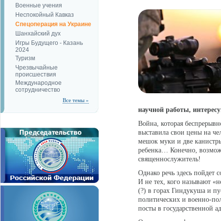
Военные учения
Неспокойный Кавказ
Спецоперация на Украине
Шанхайский дух
Игры Будущего - Казань
2024
Туризм
Чрезвычайные
происшествия
Международное
сотрудничество
Все темы »
научной работы, интересу
Война, которая беспрерывн
выставила свои цены на че
мешок муки и две канистры
ребенка… Конечно, возможн
священнослужитель!
Однако речь здесь пойдет с
И не тех, кого называют 
(?) в горах Гиндукуша и п
политических и военно-по
посты в государственной а