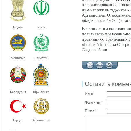
привилегированное положе
ним неприязнь таджиков -
Афганистана. Относительн
«бадахшанской» ЭТГ, с кот
Индия
Иран
В связи с этим вызывает ин
политическим и военно-по
провинциях, граничащих с 
«Великой Битвы за Север»
Средней Азии.
Монголия
Пакистан
Оставить комме
Белорусия
Шри-Ланка
Имя
Фамилия
E-mail
Турция
Афганистан