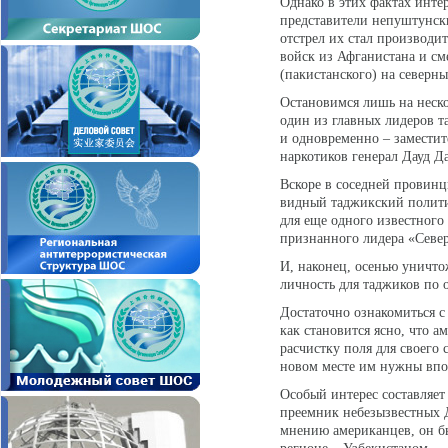
Однако в этих фактах инте
представители непуштунски
отстрел их стал производи
войск из Афганистана и см
(пакистанского) на северны
Остановимся лишь на неско
один из главных лидеров 
и одновременно – замести
наркотиков генерал Дауд Да
Вскоре в соседней провинц
видный таджикский политич
для еще одного известного
признанного лидера «Север
И, наконец, осенью уничто
личность для таджиков по 
Достаточно ознакомиться с
как становится ясно, что 
расчистку поля для своего
новом месте им нужны впо
Особый интерес составляет 
преемник небезызвестных 
мнению американцев, он б