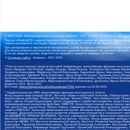
© 2007-2026, Информационное агентство ИнфоРос. Тел.: +7 495 718-84-11, E-mail:
info
Портал «ИнфоШОС» зарегистрирован в Федеральной службе по надзору в сфере массо
охраны культурного наследия. Свидетельство Эл № 77-31649 от 04 апреля 2008 г.
При цитировании и перепечатке материалов ссылка на портал «ИнфоШОС» обязательн
Для использования материалов в печатных изданиях необходимо письменное согласие
Если вы увидели ошибку, выделите ее мышкой и нажмите клавиши Ctrl+Enter
©
Создание сайта
- Инфорос, 2007-2026
* Реестр иностранных средств массовой информации, выполняющих функции иностранн
Голос Америки, Idel.Реалии, Кавказ.Реалии, Крым.Реалии, Телеканал Настоящее Время
Людмила Алексеевна, Маркелов Сергей Евгеньевич, Камалягин Денис Николаевич, Апах
Александрович, Маняхин Петр Борисович, Ярош Юлия Петровна, Чуракова Ольга Влади
Гройсман Софья Романовна, Рождественский Илья Дмитриевич, Апухтина Юлия Владимир
Шмагун Олеся Валентиновна, Мароховская Алеся Алексеевна, Долинина Ирина Никола
редактор 2021, Вега 2021
Источник:
https://minjust.gov.ru/ru/documents/7755/
данные на
03.09.2021
* Сведения реестра НКО, выполняющих функции иностранного агента:
Фонд защиты прав граждан Штаб, Институт права и публичной политики, Лаборатория
Гуманитарное действие, Открытый Петербург, Феникс ПЛЮС, Лига Избирателей, Правов
Крест, Центр Хасдей Ерушалаим, Центр поддержки и содействия развитию средств мас
информационных инициатив Действие, ВМЕСТЕ, Благотворительный фонд охраны здоров
Так, центр Сова, центр Анна, Проект Апрель, Самарская губерния, Эра здоровья, пр
защиты СИБАЛЬТ, Уральская правозащитная группа, Женщины Евразии, Рязанский Мемо
человека, Дальневосточный центр развития гражданских инициатив и социального пар
АКАДЕМИЯ ПО ПРАВАМ ЧЕЛОВЕКА, Частное учреждение Совета Министров северных стр
Массовой Информации, Институт развития прессы - Сибирь, Фонд поддержки свободы 
агентство МЕМО. РУ, Институт региональной прессы, Институт Развития Свободы Инф
Борисовна, Таранова Юлия Николаевна, Туровский Александр Алексеевич, Васильева 
Сергей Георгиевич, Пивоваров Андрей Сергеевич, Писемский Евгений Александрович,