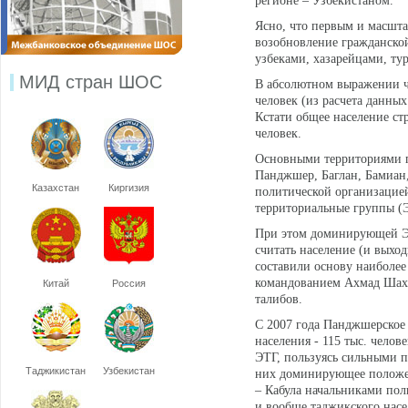
регионе – Узбекистаном.
Ясно, что первым и масшт
возобновление гражданско
узбеками, хазарейцами, тур
МИД стран ШОС
В абсолютном выражении чи
человек (из расчета данны
Кстати общее население ст
человек.
Основными территориями п
Панджшер, Баглан, Бамиан,
Казахстан
Киргизия
политической организацией
территориальные группы (
При этом доминирующей ЭТ
считать население (и выхо
составили основу наиболе
командованием Ахмад Шаха
Китай
Россия
талибов.
С 2007 года Панджшерское
населения - 115 тыс. челов
ЭТГ, пользуясь сильными п
Таджикистан
Узбекистан
них доминирующее положени
– Кабула начальниками по
и вообще таджикского нас