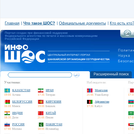
Главная
Что такое ШОС?
Официальные документы
Кто есть кто
Портал создан при финансовой поддержке
Федерального агентства по печати и массовым коммуникациям
Российской Федерации
Расширенный поиск
Участники:
Наблюдатели:
Пар
КАЗАХСТАН
ИРАН
Монголия
19:01
Астана
17:31
Тегеран
21:01
Улан-Батор
17:3
БЕЛОРУССИЯ
КИРГИЗИЯ
Афганистан
16:01
Минск
19:01
Бишкек
17:31
Кабул
18:0
ИНДИЯ
КИТАЙ
18:31
Дели
21:01
Пекин
17:0
РОССИЯ
ПАКИСТАН
17:01
Москва
18:01
Исламабад
17:0