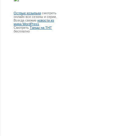
Острые козырьки
смотреть
онлайн все сезоны и серии.
Всегда свежие
новости из
мира WordPress
Смотреть
Танцы на ТНТ
бесплатно