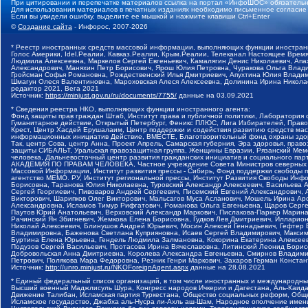
При цитировании и перепечатке материалов ссылка на портал «ИнфоШОС» обязательн
Для использования материалов в печатных изданиях необходимо письменное согласие
Если вы увидели ошибку, выделите ее мышкой и нажмите клавиши Ctrl+Enter
©
Создание сайта
- Инфорос, 2007-2026
* Реестр иностранных средств массовой информации, выполняющих функции иностранн
Голос Америки, Idel.Реалии, Кавказ.Реалии, Крым.Реалии, Телеканал Настоящее Время
Людмила Алексеевна, Маркелов Сергей Евгеньевич, Камалягин Денис Николаевич, Апах
Александрович, Маняхин Петр Борисович, Ярош Юлия Петровна, Чуракова Ольга Влади
Гройсман Софья Романовна, Рождественский Илья Дмитриевич, Апухтина Юлия Владимир
Шмагун Олеся Валентиновна, Мароховская Алеся Алексеевна, Долинина Ирина Никола
редактор 2021, Вега 2021
Источник:
https://minjust.gov.ru/ru/documents/7755/
данные на
03.09.2021
* Сведения реестра НКО, выполняющих функции иностранного агента:
Фонд защиты прав граждан Штаб, Институт права и публичной политики, Лаборатория
Гуманитарное действие, Открытый Петербург, Феникс ПЛЮС, Лига Избирателей, Правов
Крест, Центр Хасдей Ерушалаим, Центр поддержки и содействия развитию средств мас
информационных инициатив Действие, ВМЕСТЕ, Благотворительный фонд охраны здоров
Так, центр Сова, центр Анна, Проект Апрель, Самарская губерния, Эра здоровья, пр
защиты СИБАЛЬТ, Уральская правозащитная группа, Женщины Евразии, Рязанский Мемо
человека, Дальневосточный центр развития гражданских инициатив и социального пар
АКАДЕМИЯ ПО ПРАВАМ ЧЕЛОВЕКА, Частное учреждение Совета Министров северных стр
Массовой Информации, Институт развития прессы - Сибирь, Фонд поддержки свободы 
агентство МЕМО. РУ, Институт региональной прессы, Институт Развития Свободы Инф
Борисовна, Таранова Юлия Николаевна, Туровский Александр Алексеевич, Васильева 
Сергей Георгиевич, Пивоваров Андрей Сергеевич, Писемский Евгений Александрович,
Викторович, Шарипков Олег Викторович, Мальсагов Муса Асланович, Мошель Ирина Ар
Александровна, Исламов Тимур Рифгатович, Романова Ольга Евгеньевна, Щаров Серг
Паутов Юрий Анатольевич, Верховский Александр Маркович, Пислакова-Паркер Марина
Рачинский Ян Збигневич, Жемкова Елена Борисовна, Гудков Лев Дмитриевич, Иллари
Николай Алексеевич, Блинушов Андрей Юрьевич, Мосин Алексей Геннадьевич, Гефтер
Владимировна, Баженова Светлана Куприяновна, Исаев Сергей Владимирович, Максим
Буртина Елена Юрьевна, Гендель Людмила Залмановна, Кокорина Екатерина Алексеев
Подузов Сергей Васильевич, Протасова Ирина Вячеславовна, Литинский Леонид Борис
Добровольская Анна Дмитриевна, Королева Александра Евгеньевна, Смирнов Владими
Петрович, Полякова Мара Федоровна, Резник Генри Маркович, Захаров Герман Конста
Источник:
http://unro.minjust.ru/NKOForeignAgent.aspx
данные на
28.08.2021
* Единый федеральный список организаций, в том числе иностранных и международны
Высший военный Маджлисуль Шура, Конгресс народов Ичкерии и Дагестана, Аль-Каида, 
Движение Талибан, Исламская партия Туркестана, Общество социальных реформ, Общес
Исламское государство, Джабха аль-Нусра ли-Ахль аш-Шам, Народное ополчение имен