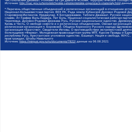
Чистопольский Джамаат, Рохнамо ба суи давлати исломи, Террористическое сообщест
Источник:
http://nac.gov.ru/terroristicheskie-i-ekstremistskie-organizacii-i-materialy.html
данные
* Перечень общественных объединений и религиозных организаций в отношении котор
Национал-большевистская партия, ВЕК РА, Рада земли Кубанской Духовно Родовой Де
Староверов-Инглингов, Нурджулар, К Богодержавию, Таблиги Джамаат, Русское наци
славян, Ат-Такфир Валь-Хиджра, Пит Буль, Национал-социалистическая рабочая парт
Череповца, Духовно-Родовая Держава Русь, Русское национальное единство, Древнер
Кровь и Честь, О свободе совести и о религиозных объединениях, Омская организаци
религиозная организация п. Боровский, Община Коренного Русского народа Щелковског
организация «Братство», Свидетели Иеговы, О противодействии экстремистской деяте
болельщиков «Фирма», Молодежная правозащитная группа МПГ, Курсом Правды и Единен
республика Русь, Арестантское уголовное единство, Башкорт, Нация и свобода, W.H.С
прав граждан, Штабы Навального
Источник:
https://minjust.gov.ru/ru/documents/7822/
данные на
06.08.2021