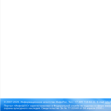
© 2007-2026, Информационное агентство ИнфоРос. Тел.: +7 495 718-84-11, E-mail:
info
Портал «ИнфоШОС» зарегистрирован в Федеральной службе по надзору в сфере массо
охраны культурного наследия. Свидетельство Эл № 77-31649 от 04 апреля 2008 г.