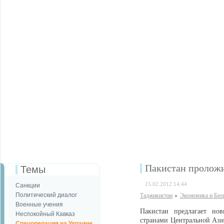
Пакистан проложи
Темы
15.02.2012 14:44
Санкции
Политический диалог
Таджикистан
Экономика и Биз
Военные учения
Пакистан предлагает но
Неспокойный Кавказ
странами Центральной Аз
Спецоперация на Украине