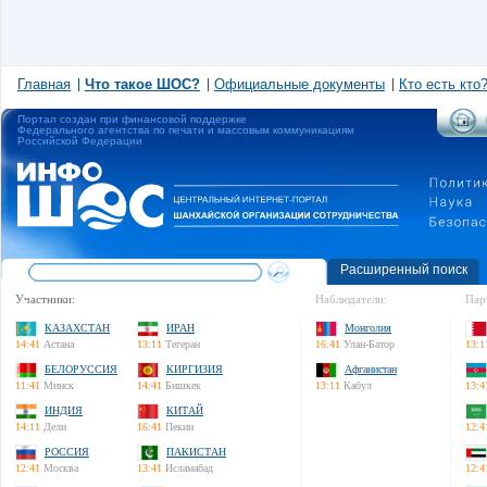
Главная
Что такое ШОС?
Официальные документы
Кто есть кто
Портал создан при финансовой поддержке
Федерального агентства по печати и массовым коммуникациям
Российской Федерации
Расширенный поиск
Участники:
Наблюдатели:
Пар
КАЗАХСТАН
ИРАН
Монголия
14:41
Астана
13:11
Тегеран
16:41
Улан-Батор
13:1
БЕЛОРУССИЯ
КИРГИЗИЯ
Афганистан
11:41
Минск
14:41
Бишкек
13:11
Кабул
13:4
ИНДИЯ
КИТАЙ
14:11
Дели
16:41
Пекин
12:4
РОССИЯ
ПАКИСТАН
12:41
Москва
13:41
Исламабад
12:4