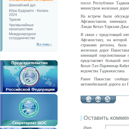
посол Республики Таджик
Шанхайский дух
министром железных дорог
Игры Будущего - Казань
2024
На встрече были обсужде
Туризм
Афганистаном, имеющих р
Чрезвычайные
Ланди Котал-Торкхам-Джал
происшествия
Международное
В связи с предстоящей пя
сотрудничество
Афганистану, на которой
Все темы »
странами региона, была 
железных дорог Пакистана
имеющей перспективные п
представляет большой ин
Кохат-Тал-Парачинар-Ка
ведомства Таджикистана.
Ранее Пакистан сообщи
автомобильной дороги из П
Оставить комме
Имя