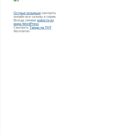
Острые козырьки
смотреть
онлайн все сезоны и серии.
Всегда свежие
новости из
мира WordPress
Смотреть
Танцы на ТНТ
бесплатно