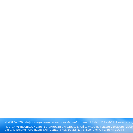
© 2007-2026, Информационное агентство ИнфоРос. Тел.: +7 495 718-84-11, E-mail:
info
Портал «ИнфоШОС» зарегистрирован в Федеральной службе по надзору в сфере массо
охраны культурного наследия. Свидетельство Эл № 77-31649 от 04 апреля 2008 г.