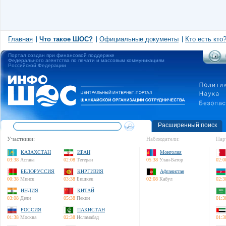
Главная
Что такое ШОС?
Официальные документы
Кто есть кто
Портал создан при финансовой поддержке
Федерального агентства по печати и массовым коммуникациям
Российской Федерации
Расширенный поиск
Участники:
Наблюдатели:
Пар
КАЗАХСТАН
ИРАН
Монголия
03:38
Астана
02:08
Тегеран
05:38
Улан-Батор
02:0
БЕЛОРУССИЯ
КИРГИЗИЯ
Афганистан
00:38
Минск
03:38
Бишкек
02:08
Кабул
02:3
ИНДИЯ
КИТАЙ
03:08
Дели
05:38
Пекин
01:3
РОССИЯ
ПАКИСТАН
01:38
Москва
02:38
Исламабад
01:3