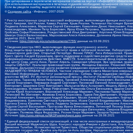
При цитировании и перепечатке материалов ссылка на портал «ИнфоШОС» обязательн
Для использования материалов в печатных изданиях необходимо письменное согласие
Если вы увидели ошибку, выделите ее мышкой и нажмите клавиши Ctrl+Enter
©
Создание сайта
- Инфорос, 2007-2026
* Реестр иностранных средств массовой информации, выполняющих функции иностранн
Голос Америки, Idel.Реалии, Кавказ.Реалии, Крым.Реалии, Телеканал Настоящее Время
Людмила Алексеевна, Маркелов Сергей Евгеньевич, Камалягин Денис Николаевич, Апах
Александрович, Маняхин Петр Борисович, Ярош Юлия Петровна, Чуракова Ольга Влади
Гройсман Софья Романовна, Рождественский Илья Дмитриевич, Апухтина Юлия Владимир
Шмагун Олеся Валентиновна, Мароховская Алеся Алексеевна, Долинина Ирина Никола
редактор 2021, Вега 2021
Источник:
https://minjust.gov.ru/ru/documents/7755/
данные на
03.09.2021
* Сведения реестра НКО, выполняющих функции иностранного агента:
Фонд защиты прав граждан Штаб, Институт права и публичной политики, Лаборатория
Гуманитарное действие, Открытый Петербург, Феникс ПЛЮС, Лига Избирателей, Правов
Крест, Центр Хасдей Ерушалаим, Центр поддержки и содействия развитию средств мас
информационных инициатив Действие, ВМЕСТЕ, Благотворительный фонд охраны здоров
Так, центр Сова, центр Анна, Проект Апрель, Самарская губерния, Эра здоровья, пр
защиты СИБАЛЬТ, Уральская правозащитная группа, Женщины Евразии, Рязанский Мемо
человека, Дальневосточный центр развития гражданских инициатив и социального пар
АКАДЕМИЯ ПО ПРАВАМ ЧЕЛОВЕКА, Частное учреждение Совета Министров северных стр
Массовой Информации, Институт развития прессы - Сибирь, Фонд поддержки свободы 
агентство МЕМО. РУ, Институт региональной прессы, Институт Развития Свободы Инф
Борисовна, Таранова Юлия Николаевна, Туровский Александр Алексеевич, Васильева 
Сергей Георгиевич, Пивоваров Андрей Сергеевич, Писемский Евгений Александрович,
Викторович, Шарипков Олег Викторович, Мальсагов Муса Асланович, Мошель Ирина Ар
Александровна, Исламов Тимур Рифгатович, Романова Ольга Евгеньевна, Щаров Серг
Паутов Юрий Анатольевич, Верховский Александр Маркович, Пислакова-Паркер Марина
Рачинский Ян Збигневич, Жемкова Елена Борисовна, Гудков Лев Дмитриевич, Иллари
Николай Алексеевич, Блинушов Андрей Юрьевич, Мосин Алексей Геннадьевич, Гефтер
Владимировна, Баженова Светлана Куприяновна, Исаев Сергей Владимирович, Максим
Буртина Елена Юрьевна, Гендель Людмила Залмановна, Кокорина Екатерина Алексеев
Подузов Сергей Васильевич, Протасова Ирина Вячеславовна, Литинский Леонид Борис
Добровольская Анна Дмитриевна, Королева Александра Евгеньевна, Смирнов Владими
Петрович, Полякова Мара Федоровна, Резник Генри Маркович, Захаров Герман Конста
Источник:
http://unro.minjust.ru/NKOForeignAgent.aspx
данные на
28.08.2021
* Единый федеральный список организаций, в том числе иностранных и международны
Высший военный Маджлисуль Шура, Конгресс народов Ичкерии и Дагестана, Аль-Каида, 
Движение Талибан, Исламская партия Туркестана, Общество социальных реформ, Общес
Исламское государство, Джабха аль-Нусра ли-Ахль аш-Шам, Народное ополчение имен