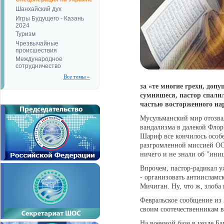
Шанхайский дух
Игры Будущего - Казань
2024
Туризм
Чрезвычайные
происшествия
Международное
сотрудничество
Все темы »
за «те многие грехи, до
сумняшеся, пастор спалил
частью восторженного на
Мусульманский мир отозвал
вандализма в далекой Флор
Шариф все кончилось особ
разгромленной миссией ОО
ничего и не знали об "ини
Впрочем, пастор-радикал у
- организовать антиислам
Мичиган. Ну, что ж, злоба
Февральское сообщение из 
своим соотечественникам в
На военной базе в уезде Ба