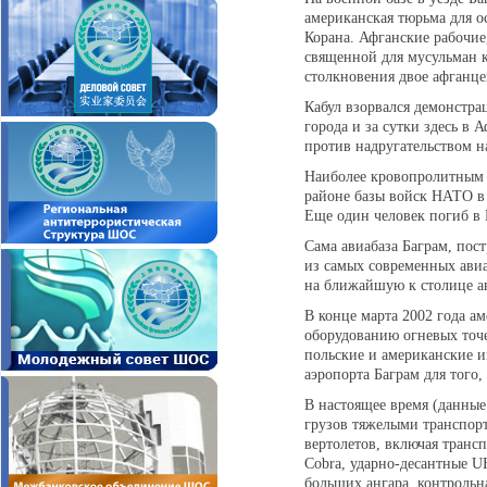
американская тюрьма для о
Корана. Афганские рабочие
священной для мусульман к
столкновения двое афганце
Кабул взорвался демонстр
города и за сутки здесь в
против надругательством н
Наиболее кровопролитным 
районе базы войск НАТО в 
Еще один человек погиб в 
Сама авиабаза Баграм, пос
из самых современных авиа
на ближайшую к столице а
В конце марта 2002 года а
оборудованию огневых точе
польские и американские 
аэропорта Баграм для того
В настоящее время (данные 
грузов тяжелыми транспортн
вертолетов, включая тран
Cobra, ударно-десантные U
больших ангара, контрольн