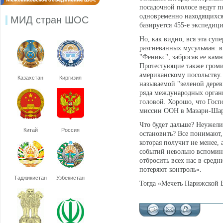
посадочной полосе ведут п
одновременно находящихся н
МИД стран ШОС
базируется 455-е экспеди
Но, как видно, вся эта су
разгневанных мусульман: в
"Феникс", забросав ее кам
Протестующие также громил
американскому посольству.
Казахстан
Киргизия
называемой "зеленой дерев
ряда международных органи
головой. Хорошо, что Госп
миссии ООН в Мазари-Ш
Что будет дальше? Неужел
Китай
Россия
остановить? Все понимают,
которая получит не менее,
событий невольно вспомин
отбросить всех нас в средн
потеряют контроль».
Таджикистан
Узбекистан
Тогда «Мечеть Парижской Б