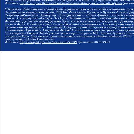
Чистопольский Джамаат, Рохнамо ба суи давлати исломи, Террористическое сообщест
Источник:
http://nac.gov.ru/terroristicheskie-i-ekstremistskie-organizacii-i-materialy.html
данные
* Перечень общественных объединений и религиозных организаций в отношении котор
Национал-большевистская партия, ВЕК РА, Рада земли Кубанской Духовно Родовой Де
Староверов-Инглингов, Нурджулар, К Богодержавию, Таблиги Джамаат, Русское наци
славян, Ат-Такфир Валь-Хиджра, Пит Буль, Национал-социалистическая рабочая парт
Череповца, Духовно-Родовая Держава Русь, Русское национальное единство, Древнер
Кровь и Честь, О свободе совести и о религиозных объединениях, Омская организаци
религиозная организация п. Боровский, Община Коренного Русского народа Щелковског
организация «Братство», Свидетели Иеговы, О противодействии экстремистской деяте
болельщиков «Фирма», Молодежная правозащитная группа МПГ, Курсом Правды и Единен
республика Русь, Арестантское уголовное единство, Башкорт, Нация и свобода, W.H.С
прав граждан, Штабы Навального
Источник:
https://minjust.gov.ru/ru/documents/7822/
данные на
06.08.2021