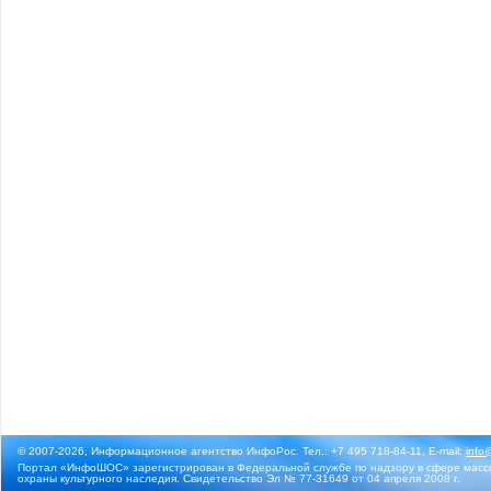
© 2007-2026, Информационное агентство ИнфоРос. Тел.: +7 495 718-84-11, E-mail:
info
Портал «ИнфоШОС» зарегистрирован в Федеральной службе по надзору в сфере массо
охраны культурного наследия. Свидетельство Эл № 77-31649 от 04 апреля 2008 г.