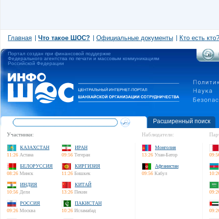
Главная
Что такое ШОС?
Официальные документы
Кто есть кто
Портал создан при финансовой поддержке
Федерального агентства по печати и массовым коммуникациям
Российской Федерации
Расширенный поиск
Участники:
Наблюдатели:
Пар
КАЗАХСТАН
ИРАН
Монголия
11:26
Астана
09:56
Тегеран
13:26
Улан-Батор
09:5
БЕЛОРУССИЯ
КИРГИЗИЯ
Афганистан
08:26
Минск
11:26
Бишкек
09:56
Кабул
10:2
ИНДИЯ
КИТАЙ
10:56
Дели
13:26
Пекин
09:2
РОССИЯ
ПАКИСТАН
09:26
Москва
10:26
Исламабад
09:2