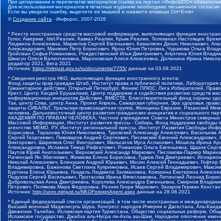
При цитировании и перепечатке материалов ссылка на портал «ИнфоШОС» обязательн
Для использования материалов в печатных изданиях необходимо письменное согласие
Если вы увидели ошибку, выделите ее мышкой и нажмите клавиши Ctrl+Enter
©
Создание сайта
- Инфорос, 2007-2026
* Реестр иностранных средств массовой информации, выполняющих функции иностранн
Голос Америки, Idel.Реалии, Кавказ.Реалии, Крым.Реалии, Телеканал Настоящее Время
Людмила Алексеевна, Маркелов Сергей Евгеньевич, Камалягин Денис Николаевич, Апах
Александрович, Маняхин Петр Борисович, Ярош Юлия Петровна, Чуракова Ольга Влади
Гройсман Софья Романовна, Рождественский Илья Дмитриевич, Апухтина Юлия Владимир
Шмагун Олеся Валентиновна, Мароховская Алеся Алексеевна, Долинина Ирина Никола
редактор 2021, Вега 2021
Источник:
https://minjust.gov.ru/ru/documents/7755/
данные на
03.09.2021
* Сведения реестра НКО, выполняющих функции иностранного агента:
Фонд защиты прав граждан Штаб, Институт права и публичной политики, Лаборатория
Гуманитарное действие, Открытый Петербург, Феникс ПЛЮС, Лига Избирателей, Правов
Крест, Центр Хасдей Ерушалаим, Центр поддержки и содействия развитию средств мас
информационных инициатив Действие, ВМЕСТЕ, Благотворительный фонд охраны здоров
Так, центр Сова, центр Анна, Проект Апрель, Самарская губерния, Эра здоровья, пр
защиты СИБАЛЬТ, Уральская правозащитная группа, Женщины Евразии, Рязанский Мемо
человека, Дальневосточный центр развития гражданских инициатив и социального пар
АКАДЕМИЯ ПО ПРАВАМ ЧЕЛОВЕКА, Частное учреждение Совета Министров северных стр
Массовой Информации, Институт развития прессы - Сибирь, Фонд поддержки свободы 
агентство МЕМО. РУ, Институт региональной прессы, Институт Развития Свободы Инф
Борисовна, Таранова Юлия Николаевна, Туровский Александр Алексеевич, Васильева 
Сергей Георгиевич, Пивоваров Андрей Сергеевич, Писемский Евгений Александрович,
Викторович, Шарипков Олег Викторович, Мальсагов Муса Асланович, Мошель Ирина Ар
Александровна, Исламов Тимур Рифгатович, Романова Ольга Евгеньевна, Щаров Серг
Паутов Юрий Анатольевич, Верховский Александр Маркович, Пислакова-Паркер Марина
Рачинский Ян Збигневич, Жемкова Елена Борисовна, Гудков Лев Дмитриевич, Иллари
Николай Алексеевич, Блинушов Андрей Юрьевич, Мосин Алексей Геннадьевич, Гефтер
Владимировна, Баженова Светлана Куприяновна, Исаев Сергей Владимирович, Максим
Буртина Елена Юрьевна, Гендель Людмила Залмановна, Кокорина Екатерина Алексеев
Подузов Сергей Васильевич, Протасова Ирина Вячеславовна, Литинский Леонид Борис
Добровольская Анна Дмитриевна, Королева Александра Евгеньевна, Смирнов Владими
Петрович, Полякова Мара Федоровна, Резник Генри Маркович, Захаров Герман Конста
Источник:
http://unro.minjust.ru/NKOForeignAgent.aspx
данные на
28.08.2021
* Единый федеральный список организаций, в том числе иностранных и международны
Высший военный Маджлисуль Шура, Конгресс народов Ичкерии и Дагестана, Аль-Каида, 
Движение Талибан, Исламская партия Туркестана, Общество социальных реформ, Общес
Исламское государство, Джабха аль-Нусра ли-Ахль аш-Шам, Народное ополчение имен