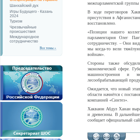
межпарламентской группы 
Шанхайский дух
Игры Будущего - Казань
В ходе переговоров Хакв
2024
присутствия в Афганистане
Туризм
восстановлено.
Чрезвычайные
происшествия
«Позиции нашего коллег
Международное
парламентария Олег Пан
сотрудничество
сотрудничеству. – Они видя
Все темы »
мы когда-то вели тяжёлу
войнам».
Стороны также обсудил
экономической сфере. Губ
машиностроения и мет
лесообрабатывающей прод
Ожидается, что новый этап
области начнётся с постав
компанией «Синтез».
Хакваюн Абдул Ханан выра
и древесины. В дальнейше
сообщает официальный сайт