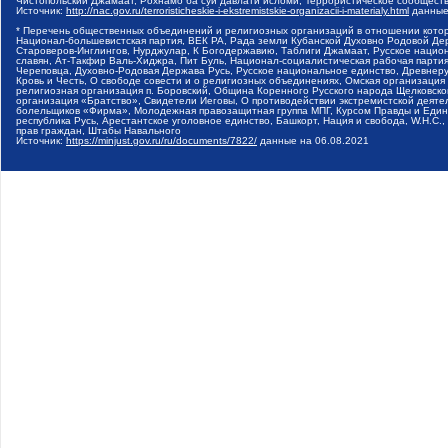
Чистопольский Джамаат, Рохнамо ба суи давлати исломи, Террористическое сообщест
Источник:
http://nac.gov.ru/terroristicheskie-i-ekstremistskie-organizacii-i-materialy.html
данные
* Перечень общественных объединений и религиозных организаций в отношении котор
Национал-большевистская партия, ВЕК РА, Рада земли Кубанской Духовно Родовой Де
Староверов-Инглингов, Нурджулар, К Богодержавию, Таблиги Джамаат, Русское наци
славян, Ат-Такфир Валь-Хиджра, Пит Буль, Национал-социалистическая рабочая парт
Череповца, Духовно-Родовая Держава Русь, Русское национальное единство, Древнер
Кровь и Честь, О свободе совести и о религиозных объединениях, Омская организаци
религиозная организация п. Боровский, Община Коренного Русского народа Щелковског
организация «Братство», Свидетели Иеговы, О противодействии экстремистской деяте
болельщиков «Фирма», Молодежная правозащитная группа МПГ, Курсом Правды и Единен
республика Русь, Арестантское уголовное единство, Башкорт, Нация и свобода, W.H.С
прав граждан, Штабы Навального
Источник:
https://minjust.gov.ru/ru/documents/7822/
данные на
06.08.2021