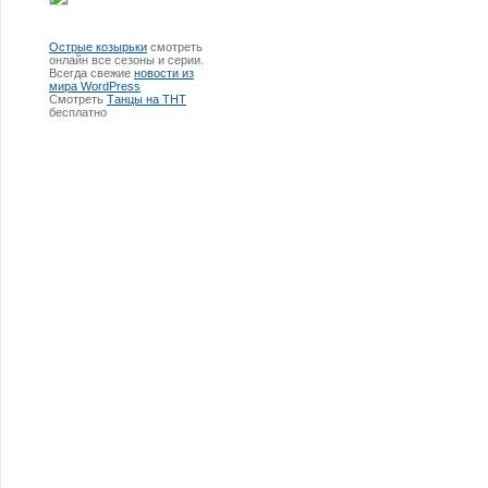
Острые козырьки
смотреть
онлайн все сезоны и серии.
Всегда свежие
новости из
мира WordPress
Смотреть
Танцы на ТНТ
бесплатно