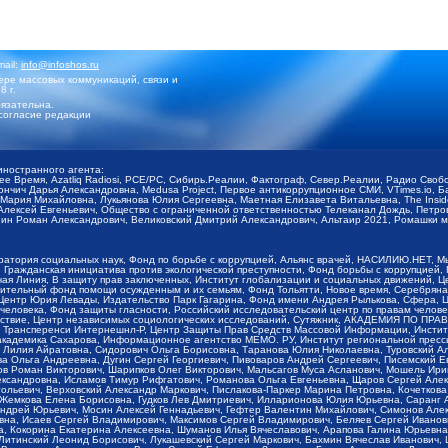
mail:
info@infoshos.ru
ре массовых коммуникаций, связи и
8 г.
язательна.
согласие редакции
иностранного агента:
щее Время, Azatliq Radiosi, PCE/PC, Сибирь.Реалии, Фактограф, Север.Реалии, Радио Св
ончич Дарья Александровна, Medusa Project, Первое антикоррупционное СМИ, VTimes.io, 
ария Михайловна, Лукьянова Юлия Сергеевна, Маетная Елизавета Витальевна, The Insid
ексей Евгеньевич, Общество с ограниченной ответственностью Телеканал Дождь, Петров 
н Роман Александрович, Великовский Дмитрий Александрович, Альтаир 2021, Ромашки мо
оратория социальных наук, Фонд по борьбе с коррупцией, Альянс врачей, НАСИЛИЮ.НЕТ, 
Гражданская инициатива против экологической преступности, Фонд борьбы с коррупцией,
чая Линия, В защиту прав заключенных, Институт глобализации и социальных движений,
тельный фонд помощи осужденным и их семьям, Фонд Тольятти, Новое время, Серебряная т
Центр Юрия Левады, Издательство Парк Гагарина, Фонд имени Андрея Рылькова, Сфера, 
еловека, Фонд защиты гласности, Российский исследовательский центр по правам челове
йствие, Центр независимых социологических исследований, Сутяжник, АКАДЕМИЯ ПО ПР
р Трансперенси Интернешнл-Р, Центр Защиты Прав Средств Массовой Информации, Институ
 академика Сахарова, Информационное агентство МЕМО. РУ, Институт региональной пресс
Лилия Айратовна, Сидорович Ольга Борисовна, Таранова Юлия Николаевна, Туровский Ал
а Ольга Андреевна, Дугин Сергей Георгиевич, Пивоваров Андрей Сергеевич, Писемский Е
в Роман Викторович, Шарипков Олег Викторович, Мальсагов Муса Асланович, Мошель Ири
ександровна, Исламов Тимур Рифгатович, Романова Ольга Евгеньевна, Щаров Сергей Але
льевич, Верховский Александр Маркович, Пислакова-Паркер Марина Петровна, Кочеткова
, Жемкова Елена Борисовна, Гудков Лев Дмитриевич, Илларионова Юлия Юрьевна, Саранг
Андрей Юрьевич, Мосин Алексей Геннадьевич, Гефтер Валентин Михайлович, Симонов Але
а, Исаев Сергей Владимирович, Максимов Сергей Владимирович, Беляев Сергей Иванович
 Кокорина Екатерина Алексеевна, Шуманов Илья Вячеславович, Арапова Галина Юрьевна
Литинский Леонид Борисович, Лукашевский Сергей Маркович, Бахмин Вячеслав Иванович,