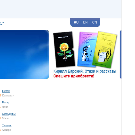
RU
EN
CN
С"
Непал
6
Катманду
Катар
6
Доха
Мальдивы
6
Мале
Турция
6
Анкара