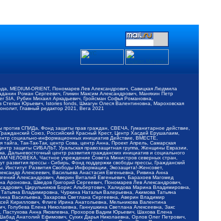
обода, MEDIUM-ORIENT, Пономарев Лев Александрович, Савицкая Людмила
Баданин Роман Сергеевич, Гликин Максим Александрович, Маняхин Петр
er SIA, Рубин Михаил Аркадьевич, Гройсман Софья Романовна,
Степан Юрьевич, Istories fonds, Шмагун Олеся Валентиновна, Мароховская
нолит, Главный редактор 2021, Вега 2021
Мы против СПИДа, Фонд защиты прав граждан, СВЕЧА, Гуманитарное действие,
 Гражданский Союз, Российский Красный Крест, Центр Хасдей Ерушалаим,
 Центр социально-информационных инициатив Действие, ВМЕСТЕ,
айга, Так-Так-Так, центр Сова, центр Анна, Проект Апрель, Самарская
Центр защиты СИБАЛЬТ, Уральская правозащитная группа, Женщины Евразии,
ка, Дальневосточный центр развития гражданских инициатив и социального
АВАМ ЧЕЛОВЕКА, Частное учреждение Совета Министров северных стран,
т развития прессы - Сибирь, Фонд поддержки свободы прессы, Гражданский
ы, Институт Развития Свободы Информации, Экозащита!-Женсовет,
ександр Алексеевич, Васильева Анастасия Евгеньевна, Ривина Анна
вгений Александрович, Аверин Виталий Евгеньевич, Барахоев Магомед
на Ароновна, Шведов Григорий Сергеевич, Пономарев Лев Александрович,
ксадрович, Цирульников Борис Альбертович, Халидова Марина Владимировна,
 Татьяна Владимировна, Чуркина Наталья Валерьевна, Акимова Татьяна
 Анна Васильевна, Захарова Светлана Сергеевна, Аверин Владимир
ксей Кириллович, Флиге Ирина Анатольевна, Мельникова Валентина
, Голубева Елена Николаевна, Ганнушкина Светлана Алексеевна, Закс
, Пастухова Анна Яковлевна, Прохоров Вадим Юрьевич, Шахова Елена
 Шабад Анатолий Ефимович, Сухих Дарья Николаевна, Орлов Олег Петрович,