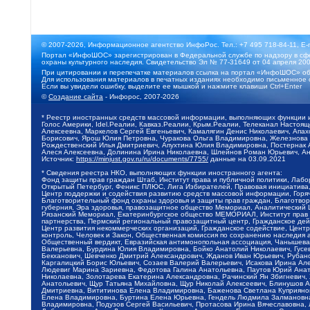
© 2007-2026, Информационное агентство ИнфоРос. Тел.: +7 495 718-84-11, E-
Портал «ИнфоШОС» зарегистрирован в Федеральной службе по надзору в сфе
охраны культурного наследия. Свидетельство Эл № 77-31649 от 04 апреля 200
При цитировании и перепечатке материалов ссылка на портал «ИнфоШОС» об
Для использования материалов в печатных изданиях необходимо письменное 
Если вы увидели ошибку, выделите ее мышкой и нажмите клавиши Ctrl+Enter
©
Создание сайта
- Инфорос, 2007-2026
* Реестр иностранных средств массовой информации, выполняющих функции 
Голос Америки, Idel.Реалии, Кавказ.Реалии, Крым.Реалии, Телеканал Настоя
Алексеевна, Маркелов Сергей Евгеньевич, Камалягин Денис Николаевич, Апах
Борисович, Ярош Юлия Петровна, Чуракова Ольга Владимировна, Железнова М
Рождественский Илья Дмитриевич, Апухтина Юлия Владимировна, Постернак Ал
Алеся Алексеевна, Долинина Ирина Николаевна, Шлейнов Роман Юрьевич, Ани
Источник:
https://minjust.gov.ru/ru/documents/7755/
данные на
03.09.2021
* Сведения реестра НКО, выполняющих функции иностранного агента:
Фонд защиты прав граждан Штаб, Институт права и публичной политики, Лаб
Открытый Петербург, Феникс ПЛЮС, Лига Избирателей, Правовая инициатива, 
Центр поддержки и содействия развитию средств массовой информации, Горя
Благотворительный фонд охраны здоровья и защиты прав граждан, Благотвори
губерния, Эра здоровья, правозащитное общество Мемориал, Аналитический 
Рязанский Мемориал, Екатеринбургское общество МЕМОРИАЛ, Институт прав ч
партнерства, Пермский региональный правозащитный центр, Гражданское де
Центр развития некоммерческих организаций, Гражданское содействие, Цент
контроль, Человек и Закон, Общественная комиссия по сохранению наследия
Общественный вердикт, Евразийская антимонопольная ассоциация, Чанышева 
Валерьевна, Бурдина Юлия Владимировна, Бойко Анатолий Николаевич, Гусев
Бекханович, Шевченко Дмитрий Александрович, Жданов Иван Юрьевич, Рубано
Каргалицкий Борис Юльевич, Созаев Валерий Валерьевич, Исакова Ирина Ал
Людевиг Марина Зариевна, Федотова Галина Анатольевна, Паутов Юрий Анато
Николаевна, Золотарева Екатерина Александровна, Рачинский Ян Збигневич
Анатольевич, Щур Татьяна Михайловна, Щур Николай Алексеевич, Блинушов 
Дмитриевна, Вититинова Елена Владимировна, Баженова Светлана Куприяновн
Елена Владимировна, Буртина Елена Юрьевна, Гендель Людмила Залмановна,
Владимировна, Подузов Сергей Васильевич, Протасова Ирина Вячеславовна, 