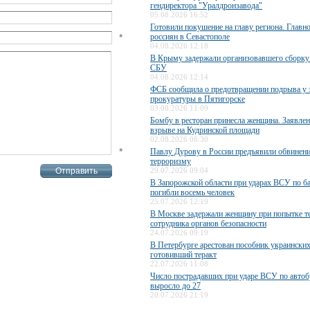
гендиректора "Уралдронзавода"
05.08.2026 16:52
Готовили покушение на главу региона. Главн
*
россиян в Севастополе
04.08.2026 12:18
В Крыму задержали организовавшего сборку
СБУ
04.08.2026 12:14
ФСБ сообщила о предотвращении подрыва у 
прокуратуры в Пятигорске
03.08.2026 11:09
Бомбу в ресторан принесла женщина. Заявле
взрыве на Кудринской площади
02.08.2026 06:30
*
Павлу Дурову в России предъявили обвинени
терроризму
29.07.2026 09:04
В Запорожской области при ударах ВСУ по б
погибли восемь человек
25.07.2026 12:19
В Москве задержали женщину при попытке те
сотрудника органов безопасности
24.07.2026 09:19
В Петербурге арестован пособник украинских
готовивший теракт
22.07.2026 11:08
Число пострадавших при ударе ВСУ по авто
выросло до 27
20.07.2026 21:19