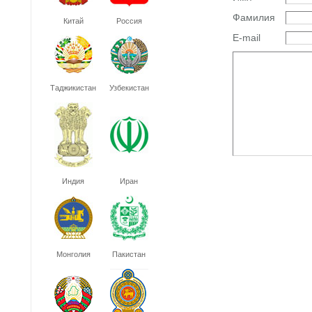
Фамилия
Китай
Россия
E-mail
Таджикистан
Узбекистан
Индия
Иран
Монголия
Пакистан