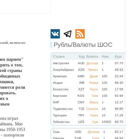
ский, политолог
Рубль/Валюты ШОС
Страна
Код
Валюта
Ном.
Курс
хим парнем"
Австралия
AUD
Доллар
1
57.75
рить о том,
Азербайджан
AZN
Манат
1
48.33
той страны
еобходимых
Армения
AMD
Драм
100
22.44
овщики,
Индия
INR
Рупия
100
86.30
еляются роли
Казахстан
KZT
Тенге
100
17.58
тировать.
Киргизия
KGS
Сом
100
93.96
их о
КНР
CNY
Юань
1
12.17
тяным
Таджикистан
TJS
Сомони
10
88.85
Турецкая
TRY
Лира
10
17.28
она играл
Узбекистан
UZS
Сум
10000
68.75
айвань. Мао
йны 1950-1953
Cша
USD
Доллар
1
82.17
 - попортили
Eвропа
EUR
Евро
1
94.84