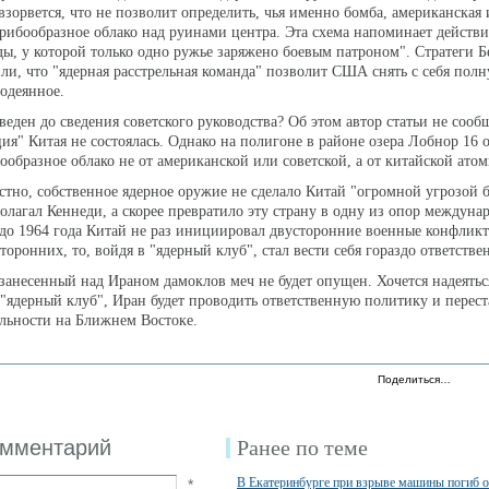
взорвется, что не позволит определить, чья именно бомба, американская
грибообразное облако над руинами центра. Эта схема напоминает действи
ды, у которой только одно ружье заряжено боевым патроном". Стратеги Б
ли, что "ядерная расстрельная команда" позволит США снять с себя пол
содеянное.
веден до сведения советского руководства? Об этом автор статьи не сообщ
ция" Китая не состоялась. Однако на полигоне в районе озера Лобнор 16 
ообразное облако не от американской или советской, а от китайской ато
естно, собственное ядерное оружие не сделало Китай "огромной угрозой
полагал Кеннеди, а скорее превратило эту страну в одну из опор междуна
 до 1964 года Китай не раз инициировал двусторонние военные конфлик
торонних, то, войдя в "ядерный клуб", стал вести себя гораздо ответстве
 занесенный над Ираном дамоклов меч не будет опущен. Хочется надеятьс
 "ядерный клуб", Иран будет проводить ответственную политику и перест
льности на Ближнем Востоке.
Поделиться…
омментарий
Ранее по теме
В Екатеринбурге при взрыве машины погиб 
*