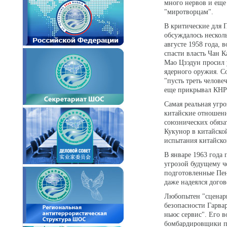
много нервов и ещ
"миротворцам".
В критические для 
обсуждалось несколь
августе 1958 года, 
спасти власть Чан К
Мао Цзэдун просил 
ядерного оружия. С
"пусть треть челове
еще прикрывал КНР 
Самая реальная угро
китайские отношени
союзнических обяза
Кукунор в китайск
испытания китайско
В январе 1963 года
угрозой будущему ч
подготовленные Пен
даже надеялся дого
Любопытен "сценари
безопасности Гарва
ньюс сервис". Его 
бомбардировщики пр