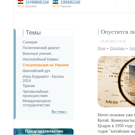
ТАДЖИКИСТАН
УЗБЕКИСТАН
04:16
Душанбе
04:16
Ташкент
Опустится л
Темы
13.04.2012 13:45
Санкции
Политический диалог
Иран
Политика
Ант
Военные учения
Неспокойный Кавказ
Спецоперация на Украине
Шанхайский дух
Игры Будущего - Казань
2024
Туризм
Чрезвычайные
происшествия
Международное
сотрудничество
Все темы »
Нечто похожее уже 
Китай. Коммунисты 
Цзэдун в 1950 году
годов "китайские н