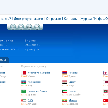
сть кто?
Дети рисуют сказки
О проекте
Контакты
Журнал "ИнфоШО
оиск
ли:
Партнеры по диалогу:
олия
Королевство Бахрейн
Армения
Батор
03:46
Манама
03:46
Ереван
03:4
нистан
Азербайджан
Египет
л
04:16
Баку
02:16
Каир
03:1
Саудовская Аравия
Кувейт
03:16
Эр-Рияд
03:16
Эль-Кувейт
03:1
ОАЭ
Мьянма
03:16
Абу-Даби
03:16
Нейпьидо
02:1