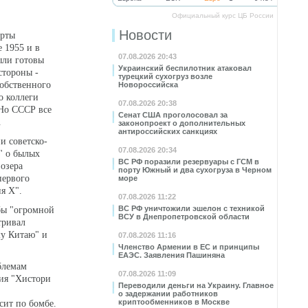
Официальный курс ЦБ России
Новости
арты
 1955 и в
07.08.2026 20:43
ыли готовы
Украинский беспилотник атаковал
стороны -
турецкий сухогруз возле
обственного
Новороссийска
о коллеги
07.08.2026 20:38
 Но СССР все
Сенат США проголосовал за
.
законопроект о дополнительных
антироссийских санкциях
и советско-
07.08.2026 20:34
" о былых
ВС РФ поразили резервуары с ГСМ в
 озера
порту Южный и два сухогруза в Черном
первого
море
я Х".
07.08.2026 11:22
ВС РФ уничтожили эшелон с техникой
бы "огромной
ВСУ в Днепропетровской области
тривал
му Китаю" и
07.08.2026 11:16
Членство Армении в ЕС и принципы
ЕАЭС. Заявления Пашиняна
блемам
07.08.2026 11:09
ния "Хистори
Переводили деньги на Украину. Главное
о задержании работников
криптообменников в Москве
сит по бомбе.