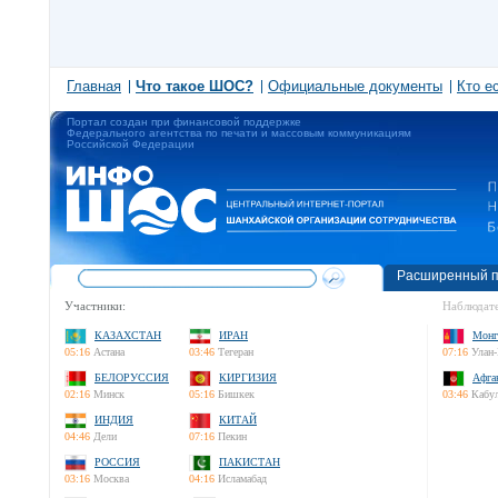
Главная
Что такое ШОС?
Официальные документы
Кто е
Портал создан при финансовой поддержке
Федерального агентства по печати и массовым коммуникациям
Российской Федерации
Расширенный п
Участники:
Наблюдате
КАЗАХСТАН
ИРАН
Монг
05:16
Астана
03:46
Тегеран
07:16
Улан-
БЕЛОРУССИЯ
КИРГИЗИЯ
Афга
02:16
Минск
05:16
Бишкек
03:46
Кабу
ИНДИЯ
КИТАЙ
04:46
Дели
07:16
Пекин
РОССИЯ
ПАКИСТАН
03:16
Москва
04:16
Исламабад