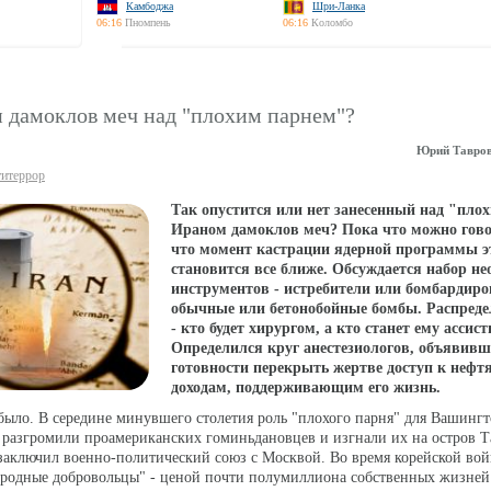
Камбоджа
Шри-Ланка
06:16
Пномпень
06:16
Коломбо
и дамоклов меч над "плохим парнем"?
Юрий Тавров
итеррор
Так опустится или нет занесенный над "пло
Ираном дамоклов меч? Пока что можно гово
что момент кастрации ядерной программы э
становится все ближе. Обсуждается набор н
инструментов - истребители или бомбардир
обычные или бетонобойные бомбы. Распред
- кто будет хирургом, а кто станет ему ассис
Определился круг анестезиологов, объявивш
готовности перекрыть жертве доступ к неф
доходам, поддерживающим его жизнь.
было. В середине минувшего столетия роль "плохого парня" для Вашингт
разгромили проамериканских гоминьдановцев и изгнали их на остров Т
 заключил военно-политический союз с Москвой. Во время корейской во
ародные добровольцы" - ценой почти полумиллиона собственных жизней