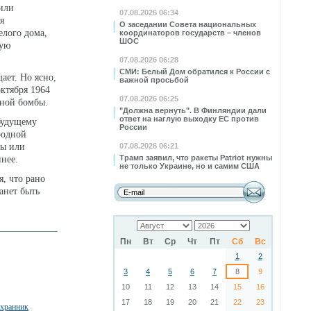
 или
07.08.2026 06:34
я
О заседании Совета национальных
елого дома,
координаторов государств – членов
ШОС
ную
07.08.2026 06:28
СМИ: Белый Дом обратился к России с
ает. Но ясно,
важной просьбой
октября 1964
07.08.2026 06:25
мной бомбы.
"Должна вернуть". В Финляндии дали
ответ на наглую выходку ЕС против
 будущему
России
родной
ты или
07.08.2026 06:21
Трамп заявил, что ракеты Patriot нужны
ннее.
не только Украине, но и самим США
я, что рано
анет быть
Пн
Вт
Ср
Чт
Пт
Сб
Вс
1
2
3
4
5
6
7
8
9
10
11
12
13
14
15
16
17
18
19
20
21
22
23
охранник