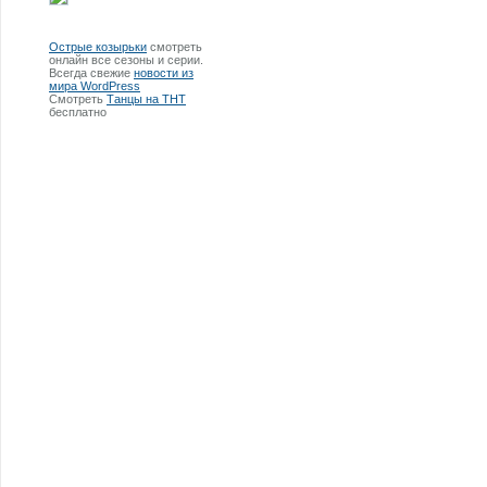
Острые козырьки
смотреть
онлайн все сезоны и серии.
Всегда свежие
новости из
мира WordPress
Смотреть
Танцы на ТНТ
бесплатно