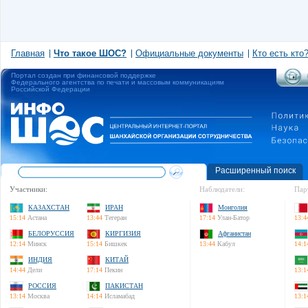
Главная
Что такое ШОС?
Официальные документы
Кто есть кто
Портал создан при финансовой поддержке
Федерального агентства по печати и массовым коммуникациям
Российской Федерации
Расширенный поиск
Участники:
Наблюдатели:
Пар
КАЗАХСТАН
ИРАН
Монголия
15:14
Астана
13:44
Тегеран
17:14
Улан-Батор
13:4
БЕЛОРУССИЯ
КИРГИЗИЯ
Афганистан
12:14
Минск
15:14
Бишкек
13:44
Кабул
14:1
ИНДИЯ
КИТАЙ
14:44
Дели
17:14
Пекин
13:1
РОССИЯ
ПАКИСТАН
13:14
Москва
14:14
Исламабад
13:1