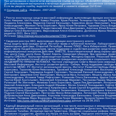
При цитировании и перепечатке материалов ссылка на портал «ИнфоШОС» обязательн
Для использования материалов в печатных изданиях необходимо письменное согласие
Если вы увидели ошибку, выделите ее мышкой и нажмите клавиши Ctrl+Enter
©
Создание сайта
- Инфорос, 2007-2026
* Реестр иностранных средств массовой информации, выполняющих функции иностранн
Голос Америки, Idel.Реалии, Кавказ.Реалии, Крым.Реалии, Телеканал Настоящее Время
Людмила Алексеевна, Маркелов Сергей Евгеньевич, Камалягин Денис Николаевич, Апах
Александрович, Маняхин Петр Борисович, Ярош Юлия Петровна, Чуракова Ольга Влади
Гройсман Софья Романовна, Рождественский Илья Дмитриевич, Апухтина Юлия Владимир
Шмагун Олеся Валентиновна, Мароховская Алеся Алексеевна, Долинина Ирина Никола
редактор 2021, Вега 2021
Источник:
https://minjust.gov.ru/ru/documents/7755/
данные на
03.09.2021
* Сведения реестра НКО, выполняющих функции иностранного агента:
Фонд защиты прав граждан Штаб, Институт права и публичной политики, Лаборатория
Гуманитарное действие, Открытый Петербург, Феникс ПЛЮС, Лига Избирателей, Правов
Крест, Центр Хасдей Ерушалаим, Центр поддержки и содействия развитию средств мас
информационных инициатив Действие, ВМЕСТЕ, Благотворительный фонд охраны здоров
Так, центр Сова, центр Анна, Проект Апрель, Самарская губерния, Эра здоровья, пр
защиты СИБАЛЬТ, Уральская правозащитная группа, Женщины Евразии, Рязанский Мемо
человека, Дальневосточный центр развития гражданских инициатив и социального пар
АКАДЕМИЯ ПО ПРАВАМ ЧЕЛОВЕКА, Частное учреждение Совета Министров северных стр
Массовой Информации, Институт развития прессы - Сибирь, Фонд поддержки свободы 
агентство МЕМО. РУ, Институт региональной прессы, Институт Развития Свободы Инф
Борисовна, Таранова Юлия Николаевна, Туровский Александр Алексеевич, Васильева 
Сергей Георгиевич, Пивоваров Андрей Сергеевич, Писемский Евгений Александрович,
Викторович, Шарипков Олег Викторович, Мальсагов Муса Асланович, Мошель Ирина Ар
Александровна, Исламов Тимур Рифгатович, Романова Ольга Евгеньевна, Щаров Серг
Паутов Юрий Анатольевич, Верховский Александр Маркович, Пислакова-Паркер Марина
Рачинский Ян Збигневич, Жемкова Елена Борисовна, Гудков Лев Дмитриевич, Иллари
Николай Алексеевич, Блинушов Андрей Юрьевич, Мосин Алексей Геннадьевич, Гефтер
Владимировна, Баженова Светлана Куприяновна, Исаев Сергей Владимирович, Максим
Буртина Елена Юрьевна, Гендель Людмила Залмановна, Кокорина Екатерина Алексеев
Подузов Сергей Васильевич, Протасова Ирина Вячеславовна, Литинский Леонид Борис
Добровольская Анна Дмитриевна, Королева Александра Евгеньевна, Смирнов Владими
Петрович, Полякова Мара Федоровна, Резник Генри Маркович, Захаров Герман Конста
Источник:
http://unro.minjust.ru/NKOForeignAgent.aspx
данные на
28.08.2021
* Единый федеральный список организаций, в том числе иностранных и международны
Высший военный Маджлисуль Шура, Конгресс народов Ичкерии и Дагестана, Аль-Каида, 
Движение Талибан, Исламская партия Туркестана, Общество социальных реформ, Общес
Исламское государство, Джабха аль-Нусра ли-Ахль аш-Шам, Народное ополчение имен