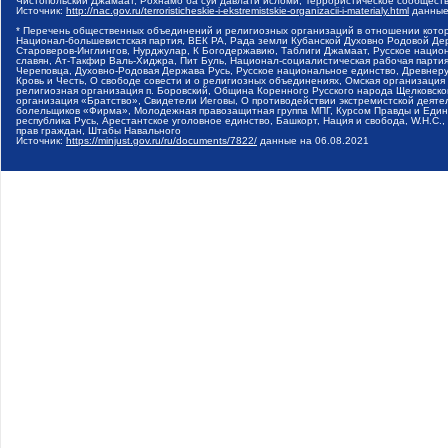
Чистопольский Джамаат, Рохнамо ба суи давлати исломи, Террористическое сообщест
Источник:
http://nac.gov.ru/terroristicheskie-i-ekstremistskie-organizacii-i-materialy.html
данные
* Перечень общественных объединений и религиозных организаций в отношении котор
Национал-большевистская партия, ВЕК РА, Рада земли Кубанской Духовно Родовой Де
Староверов-Инглингов, Нурджулар, К Богодержавию, Таблиги Джамаат, Русское наци
славян, Ат-Такфир Валь-Хиджра, Пит Буль, Национал-социалистическая рабочая парт
Череповца, Духовно-Родовая Держава Русь, Русское национальное единство, Древнер
Кровь и Честь, О свободе совести и о религиозных объединениях, Омская организаци
религиозная организация п. Боровский, Община Коренного Русского народа Щелковског
организация «Братство», Свидетели Иеговы, О противодействии экстремистской деяте
болельщиков «Фирма», Молодежная правозащитная группа МПГ, Курсом Правды и Единен
республика Русь, Арестантское уголовное единство, Башкорт, Нация и свобода, W.H.С
прав граждан, Штабы Навального
Источник:
https://minjust.gov.ru/ru/documents/7822/
данные на
06.08.2021