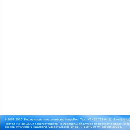
© 2007-2026, Информационное агентство ИнфоРос. Тел.: +7 495 718-84-11, E-mail:
info
Портал «ИнфоШОС» зарегистрирован в Федеральной службе по надзору в сфере массо
охраны культурного наследия. Свидетельство Эл № 77-31649 от 04 апреля 2008 г.