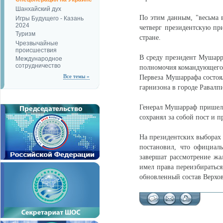
Шанхайский дух
По этим данным, "весьма в
Игры Будущего - Казань
2024
четверг президентскую пр
Туризм
стране.
Чрезвычайные
происшествия
В среду президент Мушарра
Международное
сотрудничество
полномочия командующего 
Все темы »
Первеза Мушаррафа состоял
гарнизона в городе Равалп
Генерал Мушарраф пришел к
сохранял за собой пост и п
На президентских выборах 
постановил, что официаль
завершат рассмотрение ж
имел права переизбираться
обновленный состав Верхо