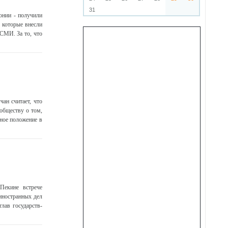
31
онии - получили
 которые внесли
СМИ. За то, что
ан считает, что
обществу о том,
дное положение в
Пекине встрече
 иностранных дел
лав государств-