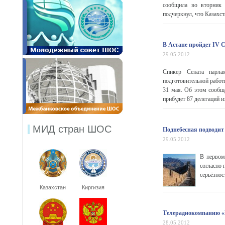
сообщила во вторник п
подчеркнул, что Казахст
В Астане пройдет IV 
29.05.2012
Спикер Сената парла
подготовительной работ
31 мая. Об этом сообщ
прибудет 87 делегаций из
МИД стран ШОС
Поднебесная подводит
29.05.2012
В первом
согласно 
серьёзнос
Казахстан
Киргизия
Телерадиокомпанию «М
28.05.2012