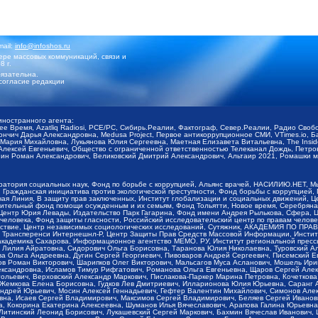
mail:
info@infoshos.ru
ре массовых коммуникаций, связи и
8 г.
язательна.
согласие редакции
иностранного агента:
щее Время, Azatliq Radiosi, PCE/PC, Сибирь.Реалии, Фактограф, Север.Реалии, Радио Св
ончич Дарья Александровна, Medusa Project, Первое антикоррупционное СМИ, VTimes.io, 
ария Михайловна, Лукьянова Юлия Сергеевна, Маетная Елизавета Витальевна, The Insid
ексей Евгеньевич, Общество с ограниченной ответственностью Телеканал Дождь, Петров 
н Роман Александрович, Великовский Дмитрий Александрович, Альтаир 2021, Ромашки мо
оратория социальных наук, Фонд по борьбе с коррупцией, Альянс врачей, НАСИЛИЮ.НЕТ, 
Гражданская инициатива против экологической преступности, Фонд борьбы с коррупцией,
чая Линия, В защиту прав заключенных, Институт глобализации и социальных движений,
тельный фонд помощи осужденным и их семьям, Фонд Тольятти, Новое время, Серебряная т
Центр Юрия Левады, Издательство Парк Гагарина, Фонд имени Андрея Рылькова, Сфера, 
еловека, Фонд защиты гласности, Российский исследовательский центр по правам челове
йствие, Центр независимых социологических исследований, Сутяжник, АКАДЕМИЯ ПО ПР
р Трансперенси Интернешнл-Р, Центр Защиты Прав Средств Массовой Информации, Институ
 академика Сахарова, Информационное агентство МЕМО. РУ, Институт региональной пресс
Лилия Айратовна, Сидорович Ольга Борисовна, Таранова Юлия Николаевна, Туровский Ал
а Ольга Андреевна, Дугин Сергей Георгиевич, Пивоваров Андрей Сергеевич, Писемский Е
в Роман Викторович, Шарипков Олег Викторович, Мальсагов Муса Асланович, Мошель Ири
ександровна, Исламов Тимур Рифгатович, Романова Ольга Евгеньевна, Щаров Сергей Але
льевич, Верховский Александр Маркович, Пислакова-Паркер Марина Петровна, Кочеткова
, Жемкова Елена Борисовна, Гудков Лев Дмитриевич, Илларионова Юлия Юрьевна, Саранг
Андрей Юрьевич, Мосин Алексей Геннадьевич, Гефтер Валентин Михайлович, Симонов Але
а, Исаев Сергей Владимирович, Максимов Сергей Владимирович, Беляев Сергей Иванович
 Кокорина Екатерина Алексеевна, Шуманов Илья Вячеславович, Арапова Галина Юрьевна
Литинский Леонид Борисович, Лукашевский Сергей Маркович, Бахмин Вячеслав Иванович,