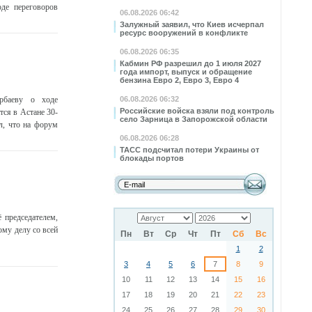
оде переговоров
06.08.2026 06:42
Залужный заявил, что Киев исчерпал
ресурс вооружений в конфликте
06.08.2026 06:35
Кабмин РФ разрешил до 1 июля 2027
года импорт, выпуск и обращение
бензина Евро 2, Евро 3, Евро 4
рбаеву о ходе
06.08.2026 06:32
Российские войска взяли под контроль
ся в Астане 30-
село Зарница в Запорожской области
л, что на форум
06.08.2026 06:28
ТАСС подсчитал потери Украины от
блокады портов
 председателем,
ому делу со всей
Пн
Вт
Ср
Чт
Пт
Сб
Вс
1
2
3
4
5
6
7
8
9
10
11
12
13
14
15
16
17
18
19
20
21
22
23
24
25
26
27
28
29
30