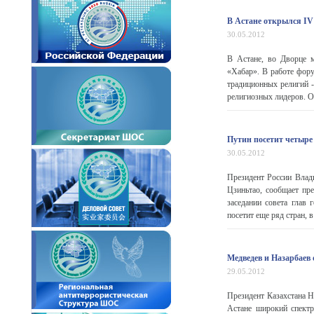
В Астане открылся IV
30.05.2012
В Астане, во Дворце м
«Хабар». В работе фору
традиционных религий -
религиозных лидеров. Об
Путин посетит четыр
30.05.2012
Президент России Влад
Цзиньтао, сообщает пр
заседании совета глав 
посетит еще ряд стран, в
Медведев и Назарбаев 
29.05.2012
Президент Казахстана Н
Астане широкий спектр