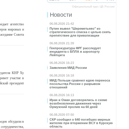
Официальный курс ЦБ России
Новости
06.08.2026 21:42
едает агентство
Путин вывел "Шереметьево" из
деров мировых и
стратегического списка с целью снять
аседание Совета
препятствие для приватизации
06.08.2026 21:39
Генпрокуратура ФРГ расследует
инцидента с БПЛА в аэропорту
Лейпцига
06.08.2026 16:23
Заявления МИД России
седателя КНР Ху
06.08.2026 16:18
римет участие в
МИД Польши сравнил идею переноса
йский президент
посольства России с разрывом
отношений
06.08.2026 16:13
Иран и Оман договорились о схеме
возобновления движения через
Ормузский пролив на 60 дней
06.08.2026 07:50
СКР сообщил о 640 погибших мирных
едев обсудили в
жителях при вторжении ВСУ в Курскую
сотрудничества,
область