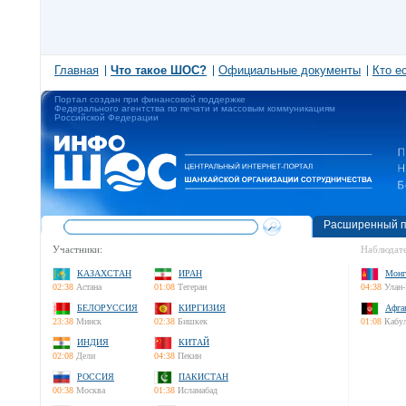
Главная
Что такое ШОС?
Официальные документы
Кто е
Портал создан при финансовой поддержке
Федерального агентства по печати и массовым коммуникациям
Российской Федерации
Расширенный п
Участники:
Наблюдате
КАЗАХСТАН
ИРАН
Монг
02:38
Астана
01:08
Тегеран
04:38
Улан-
БЕЛОРУССИЯ
КИРГИЗИЯ
Афга
23:38
Минск
02:38
Бишкек
01:08
Кабу
ИНДИЯ
КИТАЙ
02:08
Дели
04:38
Пекин
РОССИЯ
ПАКИСТАН
00:38
Москва
01:38
Исламабад