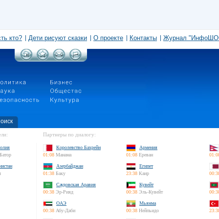
сть кто?
Дети рисуют сказки
О проекте
Контакты
Журнал "ИнфоШО
оиск
ли:
Партнеры по диалогу:
олия
Королевство Бахрейн
Армения
Батор
01:08
Манама
01:08
Ереван
01:0
нистан
Азербайджан
Египет
л
01:38
Баку
23:38
Каир
00:3
Саудовская Аравия
Кувейт
00:38
Эр-Рияд
00:38
Эль-Кувейт
00:3
ОАЭ
Мьянма
00:38
Абу-Даби
00:38
Нейпьидо
23:3