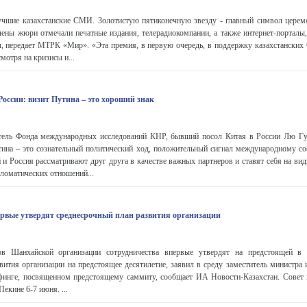
чшие казахстанские СМИ. Золотистую пятиконечную звезду - главный символ церем
лены жюри отмечали печатные издания, телерадиокомпании, а также интернет-порталы,
ы, передает МТРК «Мир». «Эта премия, в первую очередь, в поддержку казахстанских 
есмотря на кризисы и...
оссии: визит Путина – это хороший знак
тель Фонда международных исследований КНР, бывший посол Китая в России Лю Гуч
тина – это сознательный политический ход, положительный сигнал международному со
 и Россия рассматривают друг друга в качестве важных партнеров и ставят себя на ви
ломатических отношений...
вые утвердят среднесрочный план развития организации
нов Шанхайской организации сотрудничества впервые утвердят на предстоящей в 
звития организации на предстоящее десятилетие, заявил в среду заместитель министра
инге, посвященном предстоящему саммиту, сообщает ИА Новости-Казахстан. Совет г
екине 6-7 июня. ...