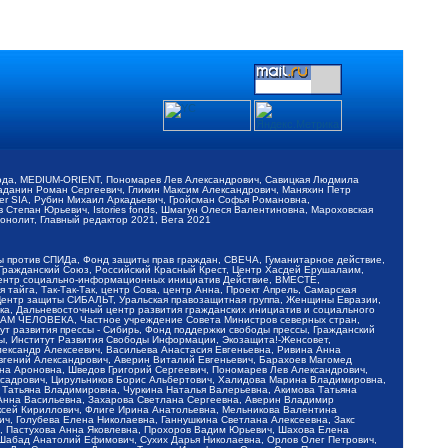
обода, MEDIUM-ORIENT, Пономарев Лев Александрович, Савицкая Людмила
Баданин Роман Сергеевич, Гликин Максим Александрович, Маняхин Петр
er SIA, Рубин Михаил Аркадьевич, Гройсман Софья Романовна,
Степан Юрьевич, Istories fonds, Шмагун Олеся Валентиновна, Мароховская
нолит, Главный редактор 2021, Вега 2021
Мы против СПИДа, Фонд защиты прав граждан, СВЕЧА, Гуманитарное действие,
 Гражданский Союз, Российский Красный Крест, Центр Хасдей Ерушалаим,
 Центр социально-информационных инициатив Действие, ВМЕСТЕ,
айга, Так-Так-Так, центр Сова, центр Анна, Проект Апрель, Самарская
Центр защиты СИБАЛЬТ, Уральская правозащитная группа, Женщины Евразии,
ка, Дальневосточный центр развития гражданских инициатив и социального
АВАМ ЧЕЛОВЕКА, Частное учреждение Совета Министров северных стран,
т развития прессы - Сибирь, Фонд поддержки свободы прессы, Гражданский
ы, Институт Развития Свободы Информации, Экозащита!-Женсовет,
ександр Алексеевич, Васильева Анастасия Евгеньевна, Ривина Анна
вгений Александрович, Аверин Виталий Евгеньевич, Барахоев Магомед
на Ароновна, Шведов Григорий Сергеевич, Пономарев Лев Александрович,
ксадрович, Цирульников Борис Альбертович, Халидова Марина Владимировна,
 Татьяна Владимировна, Чуркина Наталья Валерьевна, Акимова Татьяна
 Анна Васильевна, Захарова Светлана Сергеевна, Аверин Владимир
ксей Кириллович, Флиге Ирина Анатольевна, Мельникова Валентина
, Голубева Елена Николаевна, Ганнушкина Светлана Алексеевна, Закс
, Пастухова Анна Яковлевна, Прохоров Вадим Юрьевич, Шахова Елена
 Шабад Анатолий Ефимович, Сухих Дарья Николаевна, Орлов Олег Петрович,