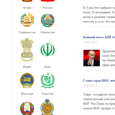
В Алма-Ате выбрали лу
Китай
Россия
более 50 источников. Ч
вклад в развитие стран
они есть, и за то, что, н
Таджикистан
Узбекистан
Бывший посол КНР в Р
24.05.2012
Председа
визит Пу
что Китай
сфере дип
Индия
Иран
Главы стран ШОС впер
23.05.2012
Монголия
Пакистан
Главы государств-чле
стратегический план ра
КНР Чэн Гопин на бриф
членов ШОС пройдет в П