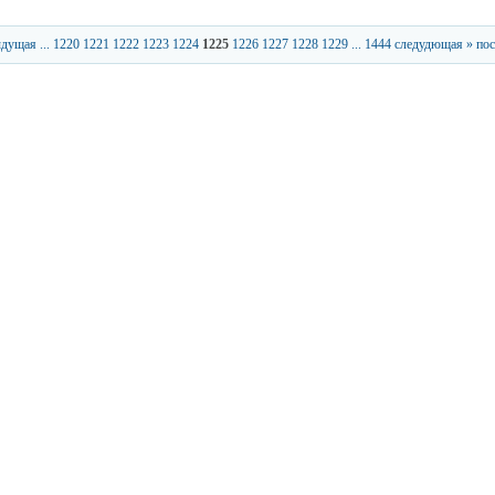
ыдущая
...
1220
1221
1222
1223
1224
1225
1226
1227
1228
1229
...
1444
следудющая »
пос