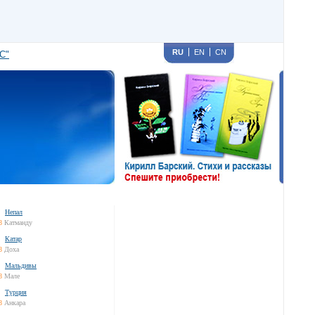
RU
EN
CN
С"
Непал
8
Катманду
Катар
8
Доха
Мальдивы
8
Мале
Турция
8
Анкара