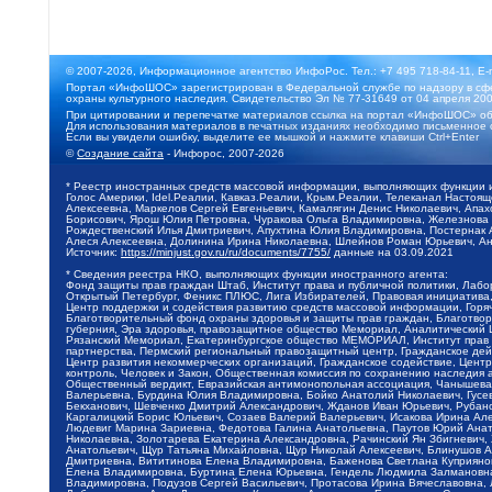
© 2007-2026, Информационное агентство ИнфоРос. Тел.: +7 495 718-84-11, E-
Портал «ИнфоШОС» зарегистрирован в Федеральной службе по надзору в сфе
охраны культурного наследия. Свидетельство Эл № 77-31649 от 04 апреля 200
При цитировании и перепечатке материалов ссылка на портал «ИнфоШОС» об
Для использования материалов в печатных изданиях необходимо письменное 
Если вы увидели ошибку, выделите ее мышкой и нажмите клавиши Ctrl+Enter
©
Создание сайта
- Инфорос, 2007-2026
* Реестр иностранных средств массовой информации, выполняющих функции 
Голос Америки, Idel.Реалии, Кавказ.Реалии, Крым.Реалии, Телеканал Настоя
Алексеевна, Маркелов Сергей Евгеньевич, Камалягин Денис Николаевич, Апах
Борисович, Ярош Юлия Петровна, Чуракова Ольга Владимировна, Железнова М
Рождественский Илья Дмитриевич, Апухтина Юлия Владимировна, Постернак Ал
Алеся Алексеевна, Долинина Ирина Николаевна, Шлейнов Роман Юрьевич, Ани
Источник:
https://minjust.gov.ru/ru/documents/7755/
данные на
03.09.2021
* Сведения реестра НКО, выполняющих функции иностранного агента:
Фонд защиты прав граждан Штаб, Институт права и публичной политики, Лаб
Открытый Петербург, Феникс ПЛЮС, Лига Избирателей, Правовая инициатива, 
Центр поддержки и содействия развитию средств массовой информации, Горя
Благотворительный фонд охраны здоровья и защиты прав граждан, Благотвори
губерния, Эра здоровья, правозащитное общество Мемориал, Аналитический 
Рязанский Мемориал, Екатеринбургское общество МЕМОРИАЛ, Институт прав ч
партнерства, Пермский региональный правозащитный центр, Гражданское де
Центр развития некоммерческих организаций, Гражданское содействие, Цент
контроль, Человек и Закон, Общественная комиссия по сохранению наследия
Общественный вердикт, Евразийская антимонопольная ассоциация, Чанышева 
Валерьевна, Бурдина Юлия Владимировна, Бойко Анатолий Николаевич, Гусев
Бекханович, Шевченко Дмитрий Александрович, Жданов Иван Юрьевич, Рубано
Каргалицкий Борис Юльевич, Созаев Валерий Валерьевич, Исакова Ирина Ал
Людевиг Марина Зариевна, Федотова Галина Анатольевна, Паутов Юрий Анато
Николаевна, Золотарева Екатерина Александровна, Рачинский Ян Збигневич
Анатольевич, Щур Татьяна Михайловна, Щур Николай Алексеевич, Блинушов 
Дмитриевна, Вититинова Елена Владимировна, Баженова Светлана Куприяновн
Елена Владимировна, Буртина Елена Юрьевна, Гендель Людмила Залмановна,
Владимировна, Подузов Сергей Васильевич, Протасова Ирина Вячеславовна, 