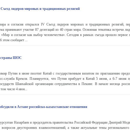
 Съезд лидеров мировых и традиционных религий
ира и согласия открылся IV Съезд лидеров мировых и традиционных религий, пер
ма принимают участие 87 делегаций из 40 стран мира. Основная тематика встречи ли
 «Мир и согласие как выбор человечества». Сегодня в рамках съезда прошло первое з
 этом сообщает ...
е страны ШОС
имир Путин в июне посетит Китай с государственным визитом по приглашению пред
есс-служба Кремля. Планируется, что Путин прибудет в Китай 5 июня, а 6-7 июня п
государств Шанхайской организации сотрудничества в Пекине. В начале месяца росси
 том числе 4 июн...
обсудили в Астане российско-казахстанские отношения
урсултан Назарбаев и председатель правительства Российской Федерации Дмитрий Медв
 вопросов двусторонних взаимоотношений, а также актуальные темы регионального 