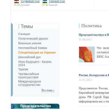
ТАДЖИКИСТАН
УЗБЕКИСТАН
01:38
Душанбе
01:38
Ташкент
Политика
Темы
Санкции
Председательствуя в 
Политический диалог
01.06.2012
Военные учения
Неспокойный Кавказ
Что вклю
состоитс
Спецоперация на Украине
ШОС Асан
Шанхайский дух
Игры Будущего - Казань
2024
Туризм
Чрезвычайные
Россия, Белоруссия и
происшествия
31.05.2012
Международное
сотрудничество
Представители России,
Все темы »
Евразийской межпарламе
думы РФ Сергей Нарыш
информировать вас о том,