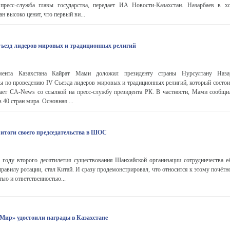
ресс-служба главы государства, передает ИА Новости-Казахстан. Назарбаев в х
ан высоко ценит, что первый ви...
Съезд лидеров мировых и традиционных религий
мента Казахстана Кайрат Мами доложил президенту страны Нурсултану Наза
ы по проведению IV Съезда лидеров мировых и традиционных религий, который состоит
ает CA-News со ссылкой на пресс-службу президента РК. В частности, Мами сообщи
 40 стран мира. Основная ...
 итоги своего председательства в ШОС
 году второго десятилетия существования Шанхайской организации сотрудничества её
правилу ротации, стал Китай. И сразу продемонстрировал, что относится к этому почётн
тью и ответственностью...
ир» удостоили награды в Казахстане