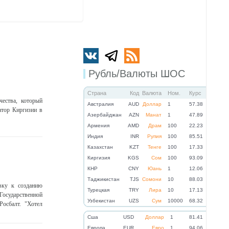
Рубль/Валюты ШОС
Страна
Код
Валюта
Ном.
Курс
ества, который
Австралия
AUD
Доллар
1
57.38
атор Киргизии в
Азербайджан
AZN
Манат
1
47.89
Армения
AMD
Драм
100
22.23
Индия
INR
Рупия
100
85.51
Казахстан
KZT
Тенге
100
17.33
Киргизия
KGS
Сом
100
93.09
КНР
CNY
Юань
1
12.06
Таджикистан
TJS
Сомони
10
88.03
овку к созданию
Турецкая
TRY
Лира
10
17.13
 Государственной
Узбекистан
UZS
Сум
10000
68.32
осбалт. "Хотел
Cша
USD
Доллар
1
81.41
Eвропа
EUR
Евро
1
94.06