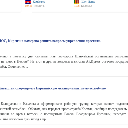
Камбоджа
Шри-Ланка
03:38
Пномпень
03:38
Коломбо
ШОС, Киргизия намерена решить вопросы укрепления престижа
чено в повестку дня саммита глав государств Шанхайской организации сотруднич
я на днях в Пекине? На этот и другие вопросы агентства АКИpress отвечает координ
бек Осмоналиев...
 Казахстан сформируют Евразийскую межпарламентскую ассамблею
 Белоруссии и Казахстана сформировали рабочую группу, которая начнет подгот
нтской ассамблеи. Об этом, как передает пресс-служба Кремля, сообщил председатель
кин во время встречи с президентом России Владимиром Путиным, передает Р
 что несколько дней назад я пр...