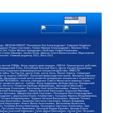
обода, MEDIUM-ORIENT, Пономарев Лев Александрович, Савицкая Людмила
Баданин Роман Сергеевич, Гликин Максим Александрович, Маняхин Петр
er SIA, Рубин Михаил Аркадьевич, Гройсман Софья Романовна,
Степан Юрьевич, Istories fonds, Шмагун Олеся Валентиновна, Мароховская
нолит, Главный редактор 2021, Вега 2021
Мы против СПИДа, Фонд защиты прав граждан, СВЕЧА, Гуманитарное действие,
 Гражданский Союз, Российский Красный Крест, Центр Хасдей Ерушалаим,
 Центр социально-информационных инициатив Действие, ВМЕСТЕ,
айга, Так-Так-Так, центр Сова, центр Анна, Проект Апрель, Самарская
Центр защиты СИБАЛЬТ, Уральская правозащитная группа, Женщины Евразии,
ка, Дальневосточный центр развития гражданских инициатив и социального
АВАМ ЧЕЛОВЕКА, Частное учреждение Совета Министров северных стран,
т развития прессы - Сибирь, Фонд поддержки свободы прессы, Гражданский
ы, Институт Развития Свободы Информации, Экозащита!-Женсовет,
ександр Алексеевич, Васильева Анастасия Евгеньевна, Ривина Анна
вгений Александрович, Аверин Виталий Евгеньевич, Барахоев Магомед
на Ароновна, Шведов Григорий Сергеевич, Пономарев Лев Александрович,
ксадрович, Цирульников Борис Альбертович, Халидова Марина Владимировна,
 Татьяна Владимировна, Чуркина Наталья Валерьевна, Акимова Татьяна
 Анна Васильевна, Захарова Светлана Сергеевна, Аверин Владимир
ксей Кириллович, Флиге Ирина Анатольевна, Мельникова Валентина
, Голубева Елена Николаевна, Ганнушкина Светлана Алексеевна, Закс
, Пастухова Анна Яковлевна, Прохоров Вадим Юрьевич, Шахова Елена
 Шабад Анатолий Ефимович, Сухих Дарья Николаевна, Орлов Олег Петрович,