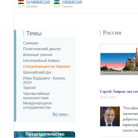
ТАДЖИКИСТАН
УЗБЕКИСТАН
12:55
Душанбе
12:55
Ташкент
Россия
Темы
Санкции
Политический диалог
Военные учения
Неспокойный Кавказ
Спецоперация на Украине
Шанхайский дух
Игры Будущего - Казань
2024
Туризм
Сергей Лавров: мы хо
Чрезвычайные
28.01.2010
происшествия
Международное
сотрудничество
"Российс
заключаю
Все темы »
добросос
наркотра
сказал гл