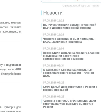
Официальный курс ЦБ России
Новости
07.08.2026 11:22
циацию, которая
ВС РФ уничтожили эшелон с техникой
асбай. "В целях
ВСУ в Днепропетровской области
ю ассоциацию, в
07.08.2026 11:16
Членство Армении в ЕС и принципы
ЕАЭС. Заявления Пашиняна
07.08.2026 11:09
Переводили деньги на Украину. Главное
о задержании работников
криптообменников в Москве
ву о подписании
07.08.2026 06:34
лоруссии в 2010
О заседании Совета национальных
координаторов государств – членов
х бесперебойного
ШОС
07.08.2026 06:28
СМИ: Белый Дом обратился к России с
важной просьбой
07.08.2026 06:25
"Должна вернуть". В Финляндии дали
ответ на наглую выходку ЕС против
 в Приморье для
России
тересованность в