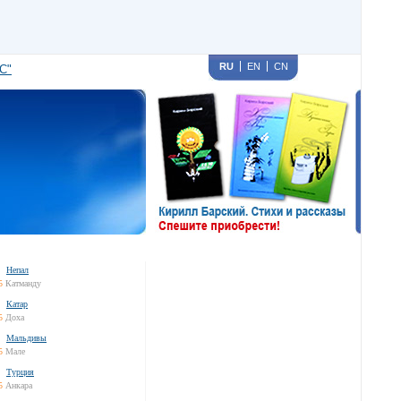
RU
EN
CN
С"
Непал
5
Катманду
Катар
5
Доха
Мальдивы
5
Мале
Турция
5
Анкара