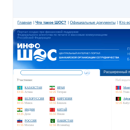
Главная
Что такое ШОС?
Официальные документы
Кто е
Портал создан при финансовой поддержке
Федерального агентства по печати и массовым коммуникациям
Российской Федерации
Расширенный п
Участники:
Наблюдате
КАЗАХСТАН
ИРАН
Монг
13:55
Астана
12:25
Тегеран
15:55
Улан-
БЕЛОРУССИЯ
КИРГИЗИЯ
Афга
10:55
Минск
13:55
Бишкек
12:25
Кабу
ИНДИЯ
КИТАЙ
13:25
Дели
15:55
Пекин
РОССИЯ
ПАКИСТАН
11:55
Москва
12:55
Исламабад