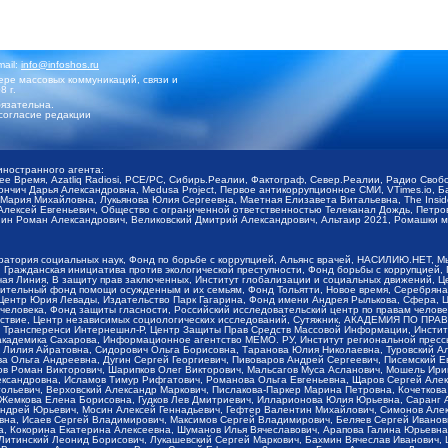
mail:
info@infoshos.ru
ре массовых коммуникаций, связи и
8 г.
язательна.
согласие редакции
иностранного агента:
щее Время, Azatliq Radiosi, PCE/PC, Сибирь.Реалии, Фактограф, Север.Реалии, Радио Св
ончич Дарья Александровна, Medusa Project, Первое антикоррупционное СМИ, VTimes.io, 
ария Михайловна, Лукьянова Юлия Сергеевна, Маетная Елизавета Витальевна, The Insid
ексей Евгеньевич, Общество с ограниченной ответственностью Телеканал Дождь, Петров 
н Роман Александрович, Великовский Дмитрий Александрович, Альтаир 2021, Ромашки мо
оратория социальных наук, Фонд по борьбе с коррупцией, Альянс врачей, НАСИЛИЮ.НЕТ, 
Гражданская инициатива против экологической преступности, Фонд борьбы с коррупцией,
чая Линия, В защиту прав заключенных, Институт глобализации и социальных движений,
тельный фонд помощи осужденным и их семьям, Фонд Тольятти, Новое время, Серебряная т
Центр Юрия Левады, Издательство Парк Гагарина, Фонд имени Андрея Рылькова, Сфера, 
еловека, Фонд защиты гласности, Российский исследовательский центр по правам челове
йствие, Центр независимых социологических исследований, Сутяжник, АКАДЕМИЯ ПО ПР
р Трансперенси Интернешнл-Р, Центр Защиты Прав Средств Массовой Информации, Институ
 академика Сахарова, Информационное агентство МЕМО. РУ, Институт региональной пресс
Лилия Айратовна, Сидорович Ольга Борисовна, Таранова Юлия Николаевна, Туровский Ал
а Ольга Андреевна, Дугин Сергей Георгиевич, Пивоваров Андрей Сергеевич, Писемский Е
в Роман Викторович, Шарипков Олег Викторович, Мальсагов Муса Асланович, Мошель Ири
ександровна, Исламов Тимур Рифгатович, Романова Ольга Евгеньевна, Щаров Сергей Але
льевич, Верховский Александр Маркович, Пислакова-Паркер Марина Петровна, Кочеткова
, Жемкова Елена Борисовна, Гудков Лев Дмитриевич, Илларионова Юлия Юрьевна, Саранг
Андрей Юрьевич, Мосин Алексей Геннадьевич, Гефтер Валентин Михайлович, Симонов Але
а, Исаев Сергей Владимирович, Максимов Сергей Владимирович, Беляев Сергей Иванович
 Кокорина Екатерина Алексеевна, Шуманов Илья Вячеславович, Арапова Галина Юрьевна
Литинский Леонид Борисович, Лукашевский Сергей Маркович, Бахмин Вячеслав Иванович,