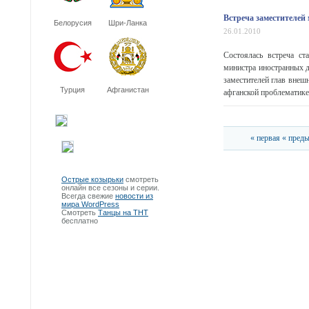
Встреча заместителей
Белорусия
Шри-Ланка
26.01.2010
Состоялась встреча ст
министра иностранных 
заместителей глав внеш
Турция
Афганистан
афганской проблематике.
« первая
« пред
Острые козырьки
смотреть
онлайн все сезоны и серии.
Всегда свежие
новости из
мира WordPress
Смотреть
Танцы на ТНТ
бесплатно