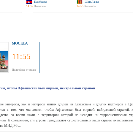
Камбоджа
Шри-Ланка
14:55
Пномпень
14:55
Коломбо
МОСКВА
11:55
Подробнее о стране
тим, чтобы Афганистан был мирной, нейтральной страной
кие интересы, как и интересы наших друзей из Казахстана и других партнеров в Це
тся в том, что мы хотим, чтобы Афганистан был мирной, нейтральной страной, к
едстве со всеми нами, с территории которой не исходит ни террористическая уг
фика. К сожалению, эти угрозы продолжают существовать, и наши страны их испытываю
ава МИД РФ...