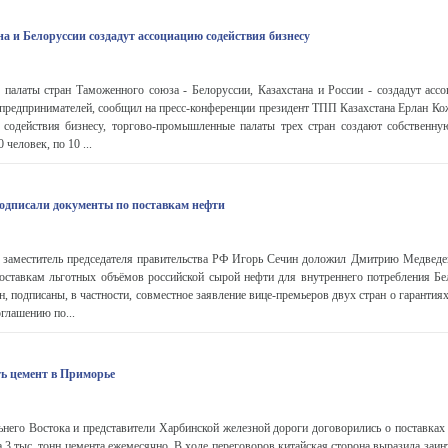
а и Белоруссии создадут ассоциацию содействия бизнесу
палаты стран Таможенного союза - Белоруссии, Казахстана и России - создадут ассо
предпринимателей, сообщил на пресс-конференции президент ТПП Казахстана Ерлан Кож
 содействия бизнесу, торгово-промышленные палаты трех стран создают собственну
 человек, по 10 ...
подписали документы по поставкам нефти
и заместитель председателя правительства РФ Игорь Сечин доложил Дмитрию Медведе
поставкам льготных объёмов российской сырой нефти для внутреннего потребления Бе
, подписаны, в частности, совместное заявление вице-премьеров двух стран о гарантия
оглашению по...
ть цемент в Приморье
него Востока и представители Харбинской железной дороги договорились о поставках
 3 тыс. тонн цемента ежемесячно. В ходе переговоров китайская сторона выразила заин