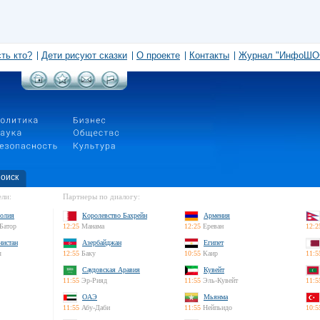
сть кто?
Дети рисуют сказки
О проекте
Контакты
Журнал "ИнфоШО
оиск
ли:
Партнеры по диалогу:
олия
Королевство Бахрейн
Армения
Батор
12:25
Манама
12:25
Ереван
12:2
нистан
Азербайджан
Египет
л
12:55
Баку
10:55
Каир
11:5
Саудовская Аравия
Кувейт
11:55
Эр-Рияд
11:55
Эль-Кувейт
11:5
ОАЭ
Мьянма
11:55
Абу-Даби
11:55
Нейпьидо
10:5