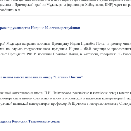
 цемента в Приморский край из Муданьцзяна (провинция Хэйлунцзян, КНР) через погр
сообщили в п...
дравил руководство Индии с 60-летием республики
рий Медведев направил послания Президенту Индии Пратибхе Патил и премьер-мин
ями по случаю государственного праздника Индии – 60-й годовщины провозглашен
сайт Президента РФ. В послании Пратибхе Патил, в частности, говорится: "В Росс
ие певцы вместе исполнили оперу "Евгений Онегин"
венной консерватории имени П.И. Чайковского российские и китайские певцы вместе 
премьера стала итогом совместного проекта московской и пекинской консерваторий Рук
тральной пекинской консерватории профессор Го Шучжэнь в интервью агентству Синьхуа 
аседание Комиссии Таможенного союза