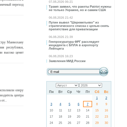
07.08.2026 06:21
аничный переход
Трамп заявил, что ракеты Patriot нужны
не только Украине, но и самим США
06.08.2026 21:42
Путин вывел "Шереметьево" из
стратегического списка с целью снять
препятствие для приватизации
06.08.2026 21:39
Генпрокуратура ФРГ расследует
истру Манмохану
инцидента с БПЛА в аэропорту
ия республики,
Лейпцига
ии высоко ценят
06.08.2026 16:23
Заявления МИД России
исполнили оперу
Пн
Вт
Ср
Чт
Пт
Сб
Вс
оводитель центра
1
2
от...
3
4
5
6
7
8
9
10
11
12
13
14
15
16
17
18
19
20
21
22
23
24
25
26
27
28
29
30