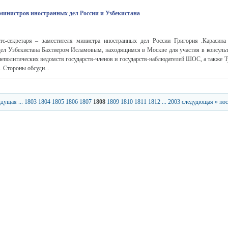
 министров иностранных дел России и Узбекистана
атс-секретаря – заместителя министра иностранных дел России Григория .Карасина
дел Узбекистана Бахтиером Исламовым, находящимся в Москве для участия в консульт
неполитических ведомств государств-членов и государств-наблюдателей ШОС, а также 
 Стороны обсуди...
ыдущая
...
1803
1804
1805
1806
1807
1808
1809
1810
1811
1812
...
2003
следудющая »
пос