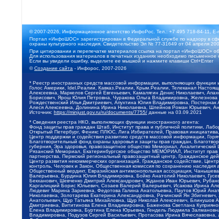
© 2007-2026, Информационное агентство ИнфоРос. Тел.: +7 495 718-84-11, E-
Портал «ИнфоШОС» зарегистрирован в Федеральной службе по надзору в сфе
охраны культурного наследия. Свидетельство Эл № 77-31649 от 04 апреля 200
При цитировании и перепечатке материалов ссылка на портал «ИнфоШОС» об
Для использования материалов в печатных изданиях необходимо письменное 
Если вы увидели ошибку, выделите ее мышкой и нажмите клавиши Ctrl+Enter
©
Создание сайта
- Инфорос, 2007-2026
* Реестр иностранных средств массовой информации, выполняющих функции 
Голос Америки, Idel.Реалии, Кавказ.Реалии, Крым.Реалии, Телеканал Настоя
Алексеевна, Маркелов Сергей Евгеньевич, Камалягин Денис Николаевич, Апах
Борисович, Ярош Юлия Петровна, Чуракова Ольга Владимировна, Железнова М
Рождественский Илья Дмитриевич, Апухтина Юлия Владимировна, Постернак Ал
Алеся Алексеевна, Долинина Ирина Николаевна, Шлейнов Роман Юрьевич, Ани
Источник:
https://minjust.gov.ru/ru/documents/7755/
данные на
03.09.2021
* Сведения реестра НКО, выполняющих функции иностранного агента:
Фонд защиты прав граждан Штаб, Институт права и публичной политики, Лаб
Открытый Петербург, Феникс ПЛЮС, Лига Избирателей, Правовая инициатива, 
Центр поддержки и содействия развитию средств массовой информации, Горя
Благотворительный фонд охраны здоровья и защиты прав граждан, Благотвори
губерния, Эра здоровья, правозащитное общество Мемориал, Аналитический 
Рязанский Мемориал, Екатеринбургское общество МЕМОРИАЛ, Институт прав ч
партнерства, Пермский региональный правозащитный центр, Гражданское де
Центр развития некоммерческих организаций, Гражданское содействие, Цент
контроль, Человек и Закон, Общественная комиссия по сохранению наследия
Общественный вердикт, Евразийская антимонопольная ассоциация, Чанышева 
Валерьевна, Бурдина Юлия Владимировна, Бойко Анатолий Николаевич, Гусев
Бекханович, Шевченко Дмитрий Александрович, Жданов Иван Юрьевич, Рубано
Каргалицкий Борис Юльевич, Созаев Валерий Валерьевич, Исакова Ирина Ал
Людевиг Марина Зариевна, Федотова Галина Анатольевна, Паутов Юрий Анато
Николаевна, Золотарева Екатерина Александровна, Рачинский Ян Збигневич
Анатольевич, Щур Татьяна Михайловна, Щур Николай Алексеевич, Блинушов 
Дмитриевна, Вититинова Елена Владимировна, Баженова Светлана Куприяновн
Елена Владимировна, Буртина Елена Юрьевна, Гендель Людмила Залмановна,
Владимировна, Подузов Сергей Васильевич, Протасова Ирина Вячеславовна, 