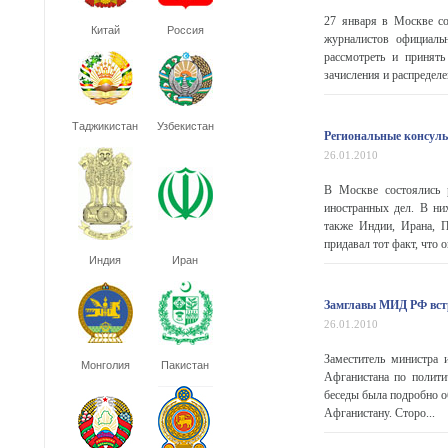
27 января в Москве со
Китай
Россия
журналистов официаль
рассмотреть и принят
зачисления и распредел
Таджикистан
Узбекистан
Региональные консул
26.01.2010
В Москве состоялись 
иностранных дел. В них
также Индии, Ирана, П
придавал тот факт, что 
Индия
Иран
Замглавы МИД РФ вст
26.01.2010
Заместитель министра 
Монголия
Пакистан
Афганистана по полит
беседы была подробно о
Афганистану. Сторо...