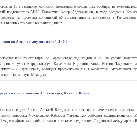
стоится 13-е заседание Комиссии Таможенного союза. Как сообщил на еженедельн
ный представитель МИД Казахстана Аскар Абдрахманов, в ходе заседания Комисс
ь решения по проектам соглашений об установлении и применении в Таможенном
ения ввозных таможенных пошлин, иных...
ьтации по Афганистану под эгидой ШОС
региональные консультации по Афганистану под эгидой ШОС на уровне заместит
 приняли участие представители Казахстана, Киргизии, Китая, России, Таджикистана,
акистана и Афганистана, сообщает пресс-служба МИД Казахстана. Актуальность в
она прошла накануне Междуна...
ретился с дипломатами Афганистана, Китая и Ирана
иностранных дел России Алексей Бородавкин встретился с заместителем министра 
ическим вопросам Мохаммадом Кабиром Фарахи. Как сообщает официальный сайт 
бсуждена афганская проблематика в контексте предстоящей Лондонской международной