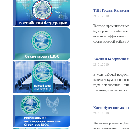
ТПП России, Казахстан
28.01.2010
Торгово-промышленные 
будет решать проблемы 
оказания эффективного
состав которой войдут 30
Россия и Белоруссия 
28.01.2010
В ходе рабочей встреч
пакета документов по 
году. Как сообщил Сечин
транзита, изменения к с
Китай будет поставля
28.01.2010
Железнодорожники Даль
нужд внутреннего рынка