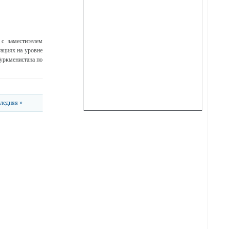
 с заместителем
ациях на уровне
Туркменистана по
ледняя »