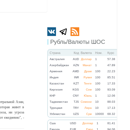
Рубль/Валюты ШОС
Страна
Код
Валюта
Ном.
Курс
Австралия
AUD
Доллар
1
57.38
Азербайджан
AZN
Манат
1
47.89
Армения
AMD
Драм
100
22.23
Индия
INR
Рупия
100
85.51
Казахстан
KZT
Тенге
100
17.33
Киргизия
KGS
Сом
100
93.09
КНР
CNY
Юань
1
12.06
нтральной Азии,
Таджикистан
TJS
Сомони
10
88.03
оторая живет в
Турецкая
TRY
Лира
10
17.13
роза, ни угроза
Узбекистан
UZS
Сум
10000
68.32
т ежедневно", -
Cша
USD
Доллар
1
81.41
Eвропа
EUR
Евро
1
94.06