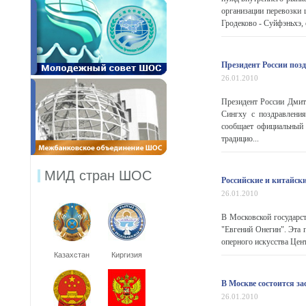
организации перевозки
Гродеково - Суйфэньхэ, 
Президент России поз
26.01.2010
Президент России Дмит
Сингху с поздравлени
сообщает официальный 
традицио...
МИД стран ШОС
Российские и китайск
26.01.2010
В Московской государст
"Евгений Онегин". Эта 
оперного искусства Цен
Казахстан
Киргизия
В Москве состоится з
26.01.2010