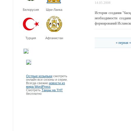
14.05.2008
Белорусия
Шри-Ланка
История создания "баси
необходимости создан
формирований Исламско
Турция
Афганистан
« первая
«
Острые козырьки
смотреть
онлайн все сезоны и серии.
Всегда свежие
новости из
мира WordPress
Смотреть
Танцы на ТНТ
бесплатно