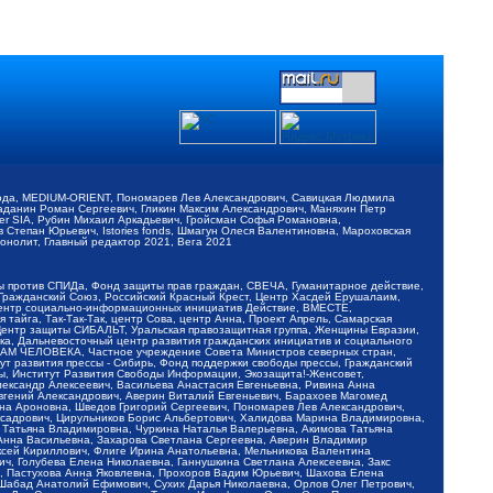
обода, MEDIUM-ORIENT, Пономарев Лев Александрович, Савицкая Людмила
Баданин Роман Сергеевич, Гликин Максим Александрович, Маняхин Петр
er SIA, Рубин Михаил Аркадьевич, Гройсман Софья Романовна,
Степан Юрьевич, Istories fonds, Шмагун Олеся Валентиновна, Мароховская
нолит, Главный редактор 2021, Вега 2021
Мы против СПИДа, Фонд защиты прав граждан, СВЕЧА, Гуманитарное действие,
 Гражданский Союз, Российский Красный Крест, Центр Хасдей Ерушалаим,
 Центр социально-информационных инициатив Действие, ВМЕСТЕ,
айга, Так-Так-Так, центр Сова, центр Анна, Проект Апрель, Самарская
Центр защиты СИБАЛЬТ, Уральская правозащитная группа, Женщины Евразии,
ка, Дальневосточный центр развития гражданских инициатив и социального
АВАМ ЧЕЛОВЕКА, Частное учреждение Совета Министров северных стран,
т развития прессы - Сибирь, Фонд поддержки свободы прессы, Гражданский
ы, Институт Развития Свободы Информации, Экозащита!-Женсовет,
ександр Алексеевич, Васильева Анастасия Евгеньевна, Ривина Анна
вгений Александрович, Аверин Виталий Евгеньевич, Барахоев Магомед
на Ароновна, Шведов Григорий Сергеевич, Пономарев Лев Александрович,
ксадрович, Цирульников Борис Альбертович, Халидова Марина Владимировна,
 Татьяна Владимировна, Чуркина Наталья Валерьевна, Акимова Татьяна
 Анна Васильевна, Захарова Светлана Сергеевна, Аверин Владимир
ксей Кириллович, Флиге Ирина Анатольевна, Мельникова Валентина
, Голубева Елена Николаевна, Ганнушкина Светлана Алексеевна, Закс
, Пастухова Анна Яковлевна, Прохоров Вадим Юрьевич, Шахова Елена
 Шабад Анатолий Ефимович, Сухих Дарья Николаевна, Орлов Олег Петрович,