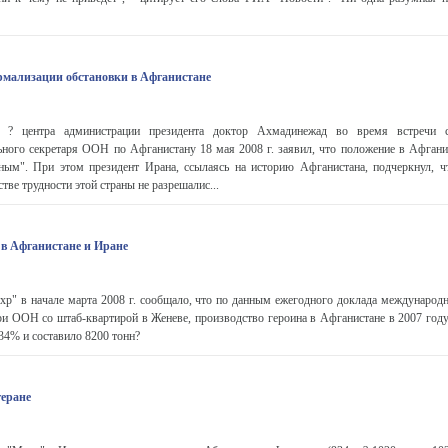
рмализации обстановки в Афганистане
 ? центра администрации президента доктор Ахмадинежад во время встречи 
ьного секретаря ООН по Афганистану 18 мая 2008 г. заявил, что положение в Афганис
ым". При этом президент Ирана, ссылаясь на историю Афганистана, подчеркнул, 
ве трудности этой страны не разрешалис...
в Афганистане и Иране
хр" в начале марта 2008 г. сообщало, что по данным ежегодного доклада международн
ри ООН со штаб-квартирой в Женеве, производство героина в Афганистане в 2007 году
34% и составило 8200 тонн?
геране