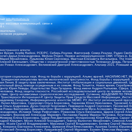
mail:
info@infoshos.ru
ре массовых коммуникаций, связи и
8 г.
язательна.
согласие редакции
иностранного агента:
щее Время, Azatliq Radiosi, PCE/PC, Сибирь.Реалии, Фактограф, Север.Реалии, Радио Св
ончич Дарья Александровна, Medusa Project, Первое антикоррупционное СМИ, VTimes.io, 
ария Михайловна, Лукьянова Юлия Сергеевна, Маетная Елизавета Витальевна, The Insid
ексей Евгеньевич, Общество с ограниченной ответственностью Телеканал Дождь, Петров 
н Роман Александрович, Великовский Дмитрий Александрович, Альтаир 2021, Ромашки мо
оратория социальных наук, Фонд по борьбе с коррупцией, Альянс врачей, НАСИЛИЮ.НЕТ, 
Гражданская инициатива против экологической преступности, Фонд борьбы с коррупцией,
чая Линия, В защиту прав заключенных, Институт глобализации и социальных движений,
тельный фонд помощи осужденным и их семьям, Фонд Тольятти, Новое время, Серебряная т
Центр Юрия Левады, Издательство Парк Гагарина, Фонд имени Андрея Рылькова, Сфера, 
еловека, Фонд защиты гласности, Российский исследовательский центр по правам челове
йствие, Центр независимых социологических исследований, Сутяжник, АКАДЕМИЯ ПО ПР
р Трансперенси Интернешнл-Р, Центр Защиты Прав Средств Массовой Информации, Институ
 академика Сахарова, Информационное агентство МЕМО. РУ, Институт региональной пресс
Лилия Айратовна, Сидорович Ольга Борисовна, Таранова Юлия Николаевна, Туровский Ал
а Ольга Андреевна, Дугин Сергей Георгиевич, Пивоваров Андрей Сергеевич, Писемский Е
в Роман Викторович, Шарипков Олег Викторович, Мальсагов Муса Асланович, Мошель Ири
ександровна, Исламов Тимур Рифгатович, Романова Ольга Евгеньевна, Щаров Сергей Але
льевич, Верховский Александр Маркович, Пислакова-Паркер Марина Петровна, Кочеткова
, Жемкова Елена Борисовна, Гудков Лев Дмитриевич, Илларионова Юлия Юрьевна, Саранг
Андрей Юрьевич, Мосин Алексей Геннадьевич, Гефтер Валентин Михайлович, Симонов Але
а, Исаев Сергей Владимирович, Максимов Сергей Владимирович, Беляев Сергей Иванович
 Кокорина Екатерина Алексеевна, Шуманов Илья Вячеславович, Арапова Галина Юрьевна
Литинский Леонид Борисович, Лукашевский Сергей Маркович, Бахмин Вячеслав Иванович,