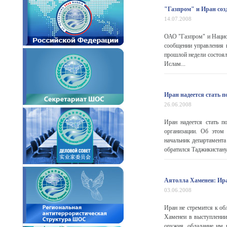
"Газпром" и Иран соз
14.07.2008
ОАО "Газпром" и Нацио
сообщении управления 
прошлой недели состоял
Ислам...
Иран надеется стать
26.06.2008
Иран надеется стать п
организации. Об этом
начальник департамент
обратился Таджикистану,
Аятолла Хаменеи: Ира
03.06.2008
Иран не стремится к о
Хаменеи в выступлении
оружия, обладание им 