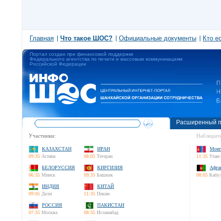
Главная
Что такое ШОС?
Официальные документы
Кто е
Портал создан при финансовой поддержке
Федерального агентства по печати и массовым коммуникациям
Российской Федерации
Расширенный п
Участники:
Наблюдате
КАЗАХСТАН
ИРАН
Монг
09:35
Астана
08:05
Тегеран
11:35
Улан-
БЕЛОРУССИЯ
КИРГИЗИЯ
Афга
06:35
Минск
09:35
Бишкек
08:05
Кабу
ИНДИЯ
КИТАЙ
09:05
Дели
11:35
Пекин
РОССИЯ
ПАКИСТАН
07:35
Москва
08:35
Исламабад