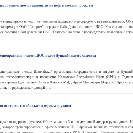
дадут совместное предприятие по нефтегазовым проектам
нальная иранская нефтяная компания подписали меморандум о взаимопонимании. Об э
информации ОАО "Газпром", передает Сайт Делового совета ШОС. Как сказано в соо
ся рабочий визит делегации ОАО "Газпром" во главе с председателем правления Алек
 полноправным членом ШОС в ходе Душанбинского саммита
олноправным членом Шанхайской организации сотрудничества в августе на Душан
 на пресс-конференции в посольстве Исламской Республики Иран (ИРИ) в Таджик
а по странам Центральной Азии и Кавказа МИД Ирана Манучехри Муроди. "Иран еще д
 как к председательствующей в ...
н не стремится обладать ядерным оружием
бладанию ядерным оружием. Об этом заявил 3 июня духовный лидер и руководитель 
, которое транслировалось в эфире местного ТВ. "Иранская нация не стремится к со
ни к чему не приведет", - цитирует его слова РИА "Новости". "Ни одна разумная н