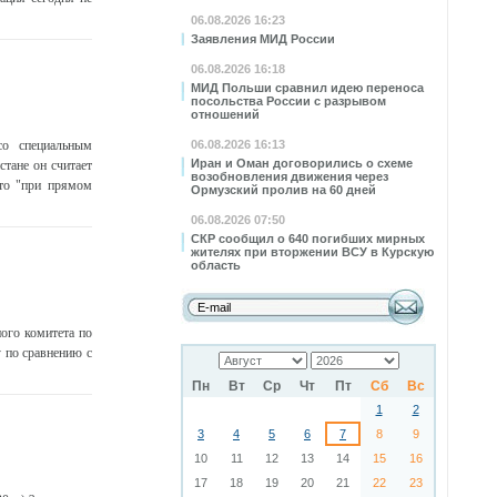
06.08.2026 16:23
Заявления МИД России
06.08.2026 16:18
МИД Польши сравнил идею переноса
посольства России с разрывом
отношений
со специальным
06.08.2026 16:13
Иран и Оман договорились о схеме
тане он считает
возобновления движения через
что "при прямом
Ормузский пролив на 60 дней
06.08.2026 07:50
СКР сообщил о 640 погибших мирных
жителях при вторжении ВСУ в Курскую
область
ого комитета по
 по сравнению с
Пн
Вт
Ср
Чт
Пт
Сб
Вс
1
2
3
4
5
6
7
8
9
10
11
12
13
14
15
16
17
18
19
20
21
22
23