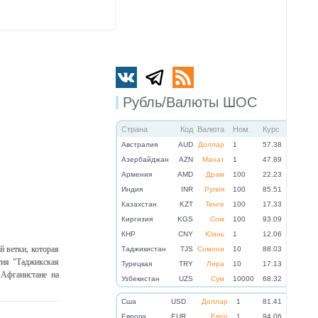
Рубль/Валюты ШОС
Страна
Код
Валюта
Ном.
Курс
Австралия
AUD
Доллар
1
57.38
Азербайджан
AZN
Манат
1
47.89
Армения
AMD
Драм
100
22.23
Индия
INR
Рупия
100
85.51
Казахстан
KZT
Тенге
100
17.33
Киргизия
KGS
Сом
100
93.09
КНР
CNY
Юань
1
12.06
 ветки, которая
Таджикистан
TJS
Сомони
10
88.03
тия "Таджикская
Турецкая
TRY
Лира
10
17.13
 Афганистане на
Узбекистан
UZS
Сум
10000
68.32
Cша
USD
Доллар
1
81.41
Eвропа
EUR
Евро
1
94.06