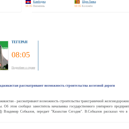
Камбоджа
Шри-Ланка
10:35
Пномпень
10:35
Коломбо
ТЕГЕРАН
08:05
Подробнее о стране
аджикистан рассматривают возможность строительства железной дороги
жикистан - рассматривают возможность строительства трансграничной железнодорожной
ны. Об этом сообщил заместитель начальника государственного унитарного предприя
) Владимир Собкалов, передает "Казахстан Сегодня". В.Собкалов рассказал что в