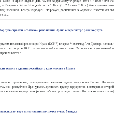
 "Мехр" в Иране, отдавая дань памяти Абдулкасему Фирдоуси (934 г. ? 1020 г. или 103
а, в Тегеране с 24 по 26 ордибехешта 1387 г. (13 ? 15 мая 2008 г.) были организова
од названием "вечера Фирдоуси". Фирдоуси, родившийся в Хорасане известен как авт
а ца...
рпуса стражей исламской революции Ирана о пересмотре роли корпуса
пусом исламской революции Ирана (КСИР) генерал Мохаммад Али Джафари заявил, ч
ся взгляд на роль КСИР в политической системе страны. Оставаясь по сути военной о
 ограничивается?
ли теракт в здании российского консульства в Иране
товали террористов, планировавших взорвать здание консульства России. По соо
сламской республики Иран удалось арестовать группу террористов, в намерения которой
сии в иранском городе Решт (прикаспийская провинция Гилян). По словам министра ин
...
зательство, вера и мотивация являются сутью басиджа