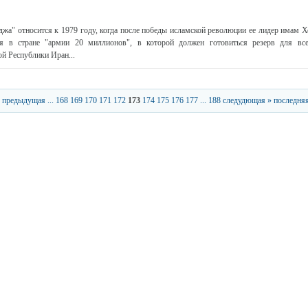
джа" относится к 1979 году, когда после победы исламской революции ее лидер имам 
ия в стране "армии 20 миллионов", в которой должен готовиться резерв для вс
й Республики Иран...
 предыдущая
...
168
169
170
171
172
173
174
175
176
177
...
188
следудющая »
последняя