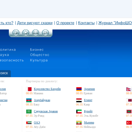
сть кто?
Дети рисуют сказки
О проекте
Контакты
Журнал "ИнфоШО
оиск
ли:
Партнеры по диалогу:
олия
Королевство Бахрейн
Армения
Батор
08:05
Манама
08:05
Ереван
08:0
нистан
Азербайджан
Египет
л
08:35
Баку
06:35
Каир
07:3
Саудовская Аравия
Кувейт
07:35
Эр-Рияд
07:35
Эль-Кувейт
07:3
ОАЭ
Мьянма
07:35
Абу-Даби
07:35
Нейпьидо
06:3