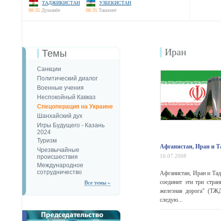
ТАДЖИКИСТАН
УЗБЕКИСТАН
08:35
Душанбе
08:35
Ташкент
Иран
Темы
Санкции
Политический диалог
Военные учения
Неспокойный Кавказ
Спецоперация на Украине
Шанхайский дух
Игры Будущего - Казань
2024
Туризм
Афганистан, Иран и Т
Чрезвычайные
16.07.2008
происшествия
Международное
сотрудничество
Афганистан, Иран и Тад
соединит эти три стра
Все темы »
железная дорога" (ТЖД
следую...