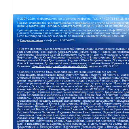
© 2007-2026, Информационное агентство ИнфоРос. Тел.: +7 495 718-84-11, E-
Портал «ИнфоШОС» зарегистрирован в Федеральной службе по надзору в сфе
охраны культурного наследия. Свидетельство Эл № 77-31649 от 04 апреля 200
При цитировании и перепечатке материалов ссылка на портал «ИнфоШОС» об
Для использования материалов в печатных изданиях необходимо письменное 
Если вы увидели ошибку, выделите ее мышкой и нажмите клавиши Ctrl+Enter
©
Создание сайта
- Инфорос, 2007-2026
* Реестр иностранных средств массовой информации, выполняющих функции 
Голос Америки, Idel.Реалии, Кавказ.Реалии, Крым.Реалии, Телеканал Настоя
Алексеевна, Маркелов Сергей Евгеньевич, Камалягин Денис Николаевич, Апах
Борисович, Ярош Юлия Петровна, Чуракова Ольга Владимировна, Железнова М
Рождественский Илья Дмитриевич, Апухтина Юлия Владимировна, Постернак Ал
Алеся Алексеевна, Долинина Ирина Николаевна, Шлейнов Роман Юрьевич, Ани
Источник:
https://minjust.gov.ru/ru/documents/7755/
данные на
03.09.2021
* Сведения реестра НКО, выполняющих функции иностранного агента:
Фонд защиты прав граждан Штаб, Институт права и публичной политики, Лаб
Открытый Петербург, Феникс ПЛЮС, Лига Избирателей, Правовая инициатива, 
Центр поддержки и содействия развитию средств массовой информации, Горя
Благотворительный фонд охраны здоровья и защиты прав граждан, Благотвори
губерния, Эра здоровья, правозащитное общество Мемориал, Аналитический 
Рязанский Мемориал, Екатеринбургское общество МЕМОРИАЛ, Институт прав ч
партнерства, Пермский региональный правозащитный центр, Гражданское де
Центр развития некоммерческих организаций, Гражданское содействие, Цент
контроль, Человек и Закон, Общественная комиссия по сохранению наследия
Общественный вердикт, Евразийская антимонопольная ассоциация, Чанышева 
Валерьевна, Бурдина Юлия Владимировна, Бойко Анатолий Николаевич, Гусев
Бекханович, Шевченко Дмитрий Александрович, Жданов Иван Юрьевич, Рубано
Каргалицкий Борис Юльевич, Созаев Валерий Валерьевич, Исакова Ирина Ал
Людевиг Марина Зариевна, Федотова Галина Анатольевна, Паутов Юрий Анато
Николаевна, Золотарева Екатерина Александровна, Рачинский Ян Збигневич
Анатольевич, Щур Татьяна Михайловна, Щур Николай Алексеевич, Блинушов 
Дмитриевна, Вититинова Елена Владимировна, Баженова Светлана Куприяновн
Елена Владимировна, Буртина Елена Юрьевна, Гендель Людмила Залмановна,
Владимировна, Подузов Сергей Васильевич, Протасова Ирина Вячеславовна, 