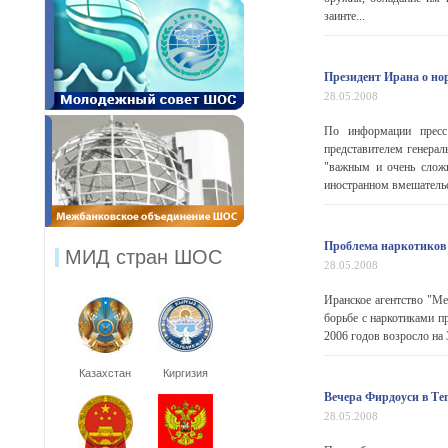
заинте...
Президент Ирана о но
28.05.2008
По информации пресс
представителем генерал
"важным и очень сложн
иностранном вмешательст
Проблема наркотиков 
МИД стран ШОС
28.05.2008
Иранское агентство "Ме
борьбе с наркотиками п
2006 годов возросло на 
Казахстан
Киргизия
Вечера Фирдоуси в Те
28.05.2008