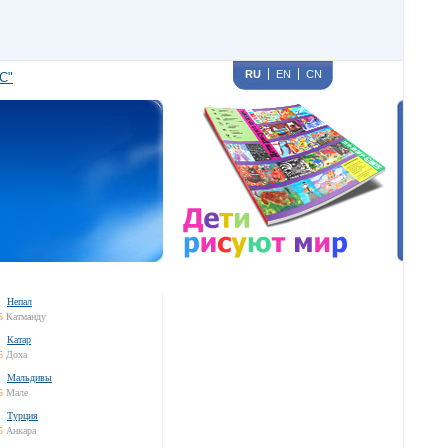
RU
EN
CN
С"
Непал
5
Катманду
Катар
5
Доха
Мальдивы
5
Мале
Турция
5
Анкара