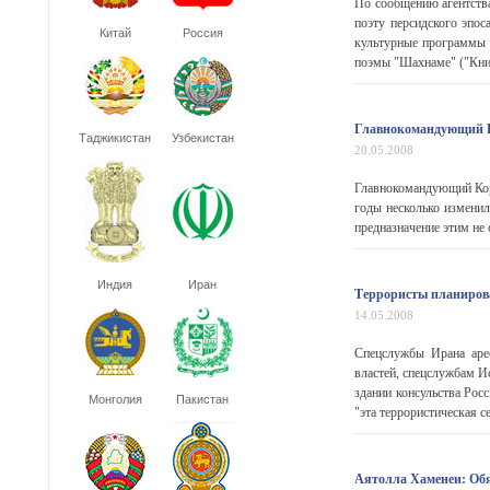
По сообщению агентства
поэту персидского эпос
Китай
Россия
культурные программы п
поэмы "Шахнаме" ("Книг
Главнокомандующий Ко
Таджикистан
Узбекистан
20.05.2008
Главнокомандующий Кор
годы несколько изменил
предназначение этим не
Индия
Иран
Террористы планирова
14.05.2008
Спецслужбы Ирана арес
властей, спецслужбам И
здании консульства Рос
Монголия
Пакистан
"эта террористическая се
Аятолла Хаменеи: Обя