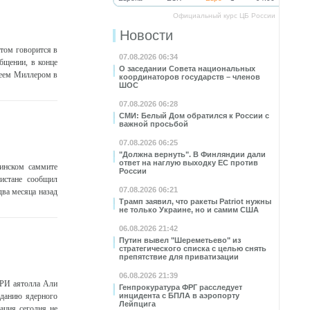
Официальный курс ЦБ России
Новости
том говорится в
07.08.2026 06:34
бщении, в конце
О заседании Совета национальных
сеем Миллером в
координаторов государств – членов
ШОС
07.08.2026 06:28
СМИ: Белый Дом обратился к России с
важной просьбой
07.08.2026 06:25
"Должна вернуть". В Финляндии дали
ответ на наглую выходку ЕС против
бинском саммите
России
истане сообщил
07.08.2026 06:21
ва месяца назад
Трамп заявил, что ракеты Patriot нужны
не только Украине, но и самим США
06.08.2026 21:42
Путин вывел "Шереметьево" из
стратегического списка с целью снять
препятствие для приватизации
06.08.2026 21:39
ИРИ аятолла Али
Генпрокуратура ФРГ расследует
зданию ядерного
инцидента с БПЛА в аэропорту
Лейпцига
ация сегодня не