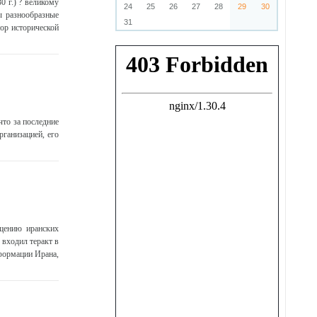
0 г.) ? великому
24
25
26
27
28
29
30
ны разнообразные
31
ор исторической
то за последние
рганизацией, его
бщению иранских
 входил теракт в
формации Ирана,