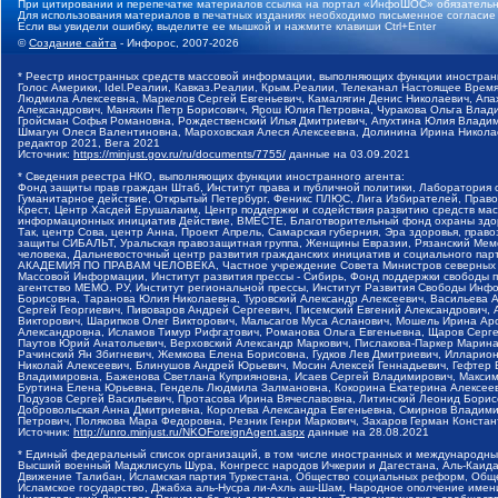
При цитировании и перепечатке материалов ссылка на портал «ИнфоШОС» обязательн
Для использования материалов в печатных изданиях необходимо письменное согласие
Если вы увидели ошибку, выделите ее мышкой и нажмите клавиши Ctrl+Enter
©
Создание сайта
- Инфорос, 2007-2026
* Реестр иностранных средств массовой информации, выполняющих функции иностранн
Голос Америки, Idel.Реалии, Кавказ.Реалии, Крым.Реалии, Телеканал Настоящее Время
Людмила Алексеевна, Маркелов Сергей Евгеньевич, Камалягин Денис Николаевич, Апах
Александрович, Маняхин Петр Борисович, Ярош Юлия Петровна, Чуракова Ольга Влади
Гройсман Софья Романовна, Рождественский Илья Дмитриевич, Апухтина Юлия Владимир
Шмагун Олеся Валентиновна, Мароховская Алеся Алексеевна, Долинина Ирина Никола
редактор 2021, Вега 2021
Источник:
https://minjust.gov.ru/ru/documents/7755/
данные на
03.09.2021
* Сведения реестра НКО, выполняющих функции иностранного агента:
Фонд защиты прав граждан Штаб, Институт права и публичной политики, Лаборатория
Гуманитарное действие, Открытый Петербург, Феникс ПЛЮС, Лига Избирателей, Правов
Крест, Центр Хасдей Ерушалаим, Центр поддержки и содействия развитию средств мас
информационных инициатив Действие, ВМЕСТЕ, Благотворительный фонд охраны здоров
Так, центр Сова, центр Анна, Проект Апрель, Самарская губерния, Эра здоровья, пр
защиты СИБАЛЬТ, Уральская правозащитная группа, Женщины Евразии, Рязанский Мемо
человека, Дальневосточный центр развития гражданских инициатив и социального пар
АКАДЕМИЯ ПО ПРАВАМ ЧЕЛОВЕКА, Частное учреждение Совета Министров северных стр
Массовой Информации, Институт развития прессы - Сибирь, Фонд поддержки свободы 
агентство МЕМО. РУ, Институт региональной прессы, Институт Развития Свободы Инф
Борисовна, Таранова Юлия Николаевна, Туровский Александр Алексеевич, Васильева 
Сергей Георгиевич, Пивоваров Андрей Сергеевич, Писемский Евгений Александрович,
Викторович, Шарипков Олег Викторович, Мальсагов Муса Асланович, Мошель Ирина Ар
Александровна, Исламов Тимур Рифгатович, Романова Ольга Евгеньевна, Щаров Серг
Паутов Юрий Анатольевич, Верховский Александр Маркович, Пислакова-Паркер Марина
Рачинский Ян Збигневич, Жемкова Елена Борисовна, Гудков Лев Дмитриевич, Иллари
Николай Алексеевич, Блинушов Андрей Юрьевич, Мосин Алексей Геннадьевич, Гефтер
Владимировна, Баженова Светлана Куприяновна, Исаев Сергей Владимирович, Максим
Буртина Елена Юрьевна, Гендель Людмила Залмановна, Кокорина Екатерина Алексеев
Подузов Сергей Васильевич, Протасова Ирина Вячеславовна, Литинский Леонид Борис
Добровольская Анна Дмитриевна, Королева Александра Евгеньевна, Смирнов Владими
Петрович, Полякова Мара Федоровна, Резник Генри Маркович, Захаров Герман Конста
Источник:
http://unro.minjust.ru/NKOForeignAgent.aspx
данные на
28.08.2021
* Единый федеральный список организаций, в том числе иностранных и международны
Высший военный Маджлисуль Шура, Конгресс народов Ичкерии и Дагестана, Аль-Каида, 
Движение Талибан, Исламская партия Туркестана, Общество социальных реформ, Общес
Исламское государство, Джабха аль-Нусра ли-Ахль аш-Шам, Народное ополчение имен