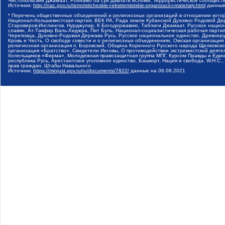
Чистопольский Джамаат, Рохнамо ба суи давлати исломи, Террористическое сообщест
Источник:
http://nac.gov.ru/terroristicheskie-i-ekstremistskie-organizacii-i-materialy.html
данные
* Перечень общественных объединений и религиозных организаций в отношении котор
Национал-большевистская партия, ВЕК РА, Рада земли Кубанской Духовно Родовой Де
Староверов-Инглингов, Нурджулар, К Богодержавию, Таблиги Джамаат, Русское наци
славян, Ат-Такфир Валь-Хиджра, Пит Буль, Национал-социалистическая рабочая парт
Череповца, Духовно-Родовая Держава Русь, Русское национальное единство, Древнер
Кровь и Честь, О свободе совести и о религиозных объединениях, Омская организаци
религиозная организация п. Боровский, Община Коренного Русского народа Щелковског
организация «Братство», Свидетели Иеговы, О противодействии экстремистской деяте
болельщиков «Фирма», Молодежная правозащитная группа МПГ, Курсом Правды и Единен
республика Русь, Арестантское уголовное единство, Башкорт, Нация и свобода, W.H.С
прав граждан, Штабы Навального
Источник:
https://minjust.gov.ru/ru/documents/7822/
данные на
06.08.2021