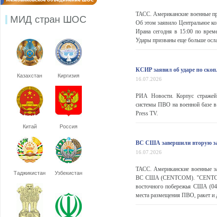
ТАСС. Американские военные при
МИД стран ШОС
Об этом заявило Центральное 
Ирана сегодня в 15:00 по вре
Удары призваны еще больше ослаб
КСИР заявил об ударе по ско
Казахстан
Киргизия
16.07.2026
РИА Новости. Корпус стражей
системы ПВО на военной базе в
Press TV.
Китай
Россия
ВС США завершили вторую за 
16.07.2026
ТАСС. Американские военные з
Таджикистан
Узбекистан
ВС США (CENTCOM). "CENTCOM 
восточного побережья США (04
места размещения ПВО, ракет и д