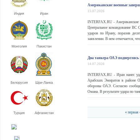
Американские военные заверш
15.07.2026
Индия
Иран
INTERFAX.RU - Американские в
Центральное командование ВС
ударов по Ирану, поразив деся
заявлении. В нем отмечается, чт
Монголия
Пакистан
Два танкера ОАЭ подверглись
14.07.2026
INTERFAX.RU - Иран нанес уд
Арабских Эмиратов в районе О
Белорусия
Шри-Ланка
обороны ОАЭ. Согласно сообще
Омана. В результате удара по та
« первая
Турция
Афганистан