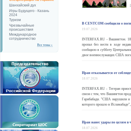
Шанхайский дух
Игры Будущего - Казань
2024
Туризм
В CENTCOM сообщили о погиб
Чрезвычайные
19.07.2026
происшествия
Международное
сотрудничество
INTERFAX.RU - Вашингтон. 18
пропал без вести в ходе недав
Все темы »
сообщило в субботу Центральн
двое военнослужащих США погиб
Иран отказывается от соблю
18.07.2026
INTERFAX.RU - Тегеран приост
связи с тем, что Вашингтон про
Гарибабади. "США нарушили и с
которого прошло в Исламабаде", 
Иран нанес удары по целям в 
18.07.2026