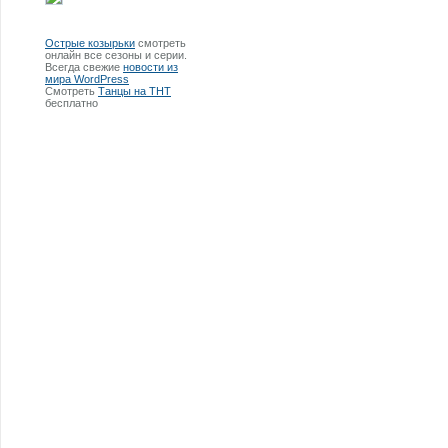
Острые козырьки
смотреть
онлайн все сезоны и серии.
Всегда свежие
новости из
мира WordPress
Смотреть
Танцы на ТНТ
бесплатно