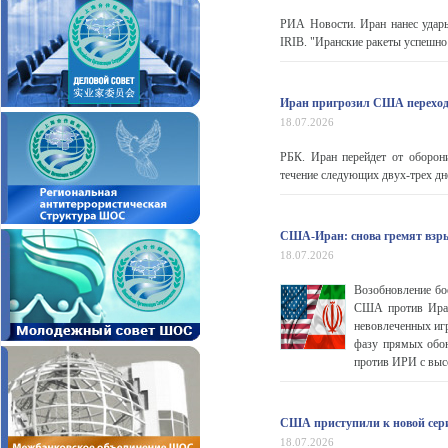
РИА Новости. Иран нанес удары
IRIB. "Иранские ракеты успешно
Иран пригрозил США переход
18.07.2026
РБК. Иран перейдет от оборон
течение следующих двух-трех дн
США-Иран: снова гремят взр
18.07.2026
Возобновление бое
США против Ирана
невовлеченных игр
фазу прямых обою
против ИРИ с выс
США приступили к новой сери
18.07.2026