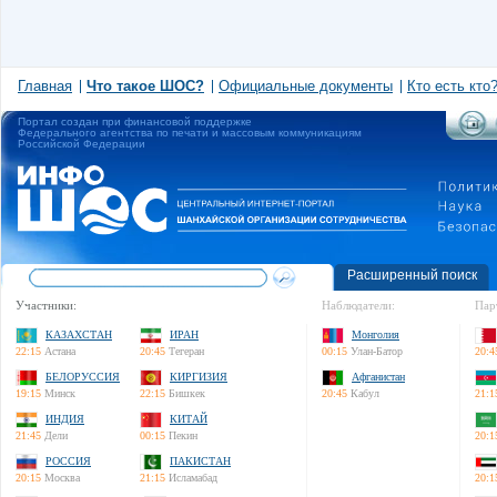
Главная
Что такое ШОС?
Официальные документы
Кто есть кто
Портал создан при финансовой поддержке
Федерального агентства по печати и массовым коммуникациям
Российской Федерации
Расширенный поиск
Участники:
Наблюдатели:
Пар
КАЗАХСТАН
ИРАН
Монголия
22:15
Астана
20:45
Тегеран
00:15
Улан-Батор
20:4
БЕЛОРУССИЯ
КИРГИЗИЯ
Афганистан
19:15
Минск
22:15
Бишкек
20:45
Кабул
21:1
ИНДИЯ
КИТАЙ
21:45
Дели
00:15
Пекин
20:1
РОССИЯ
ПАКИСТАН
20:15
Москва
21:15
Исламабад
20:1