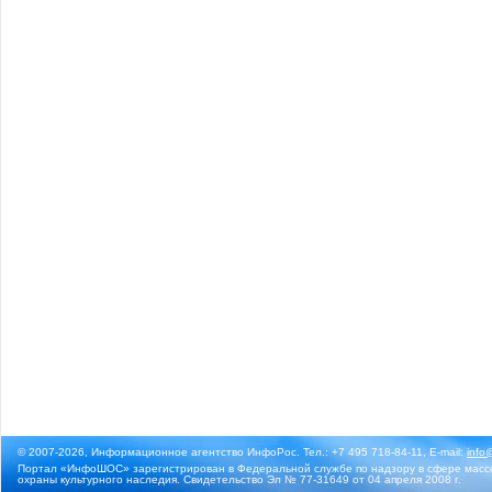
© 2007-2026, Информационное агентство ИнфоРос. Тел.: +7 495 718-84-11, E-mail:
info
Портал «ИнфоШОС» зарегистрирован в Федеральной службе по надзору в сфере массо
охраны культурного наследия. Свидетельство Эл № 77-31649 от 04 апреля 2008 г.