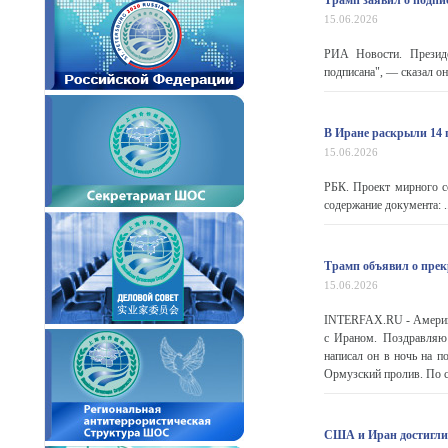
Трамп заявил о подп
15.06.2026
РИА Новости. Презид
подписана", — сказал о
В Иране раскрыли 14
15.06.2026
РБК. Проект мирного с
содержание документа: ..
Трамп объявил о пре
15.06.2026
INTERFAX.RU - Америка
с Ираном. Поздравляю
написал он в ночь на п
Ормузский пролив. По с
США и Иран достигли 