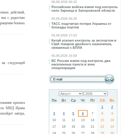
06.08.2026 06:32
Российские войска взяли под контроль
село Зарница в Запорожской области
евых действий,
 мы с радостью
06.08.2026 06:28
кращении боевых
ТАСС подсчитал потери Украины от
блокады портов
05.08.2026 17:03
Китай усилил контроль за экспортом в
США товаров двойного назначения,
связанных с БПЛА
05.08.2026 16:58
ВС России взяли под контроль два
 на следующей
населенных пункта в зоне
спецоперации
Пн
Вт
Ср
Чт
Пт
Сб
Вс
рования кризиса
1
2
итель МИД Ирана
изойдет завтра,
3
4
5
6
7
8
9
10
11
12
13
14
15
16
17
18
19
20
21
22
23
24
25
26
27
28
29
30