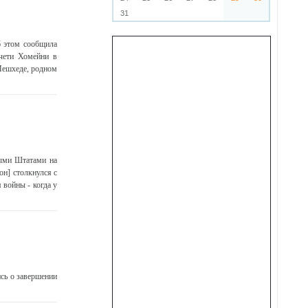
31
 этом сообщила
чети Хомейни в
 Мешхеде, родном
ными Штатами на
он] столкнулся с
войны - когда у
сь о завершении