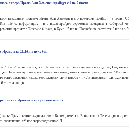
вного лидера Ирана Али Хаменеи пройдут с 4 по 9 июля
шим верховным лидером Ирана Али Хаменеи и его похороны пройдут 4-9 июля. Об
 IRIB. По ее информации, 4 и 5 июля пройдет церемония прощания в соборной ме
еремония пройдет в Тегеране 6 июля, в Куме - 7 июля. Погребение состоится 9 июля в
де Ирана над США на поле боя
 Аббас Арагчи заявил, что Исламская республика одержала победу над Соединен
ас для Тегерана лучшее время завершить войну, имея военное преимущество. "[Вашингт
 сопротивлением наших вооруженных сил и народа <...> Лучшее время для окончания 
йствительно оде...
оренности с Ираном о завершении войны
нальд Трамп заявил журналистам в Белом доме, что Вашингтон и Тегеран договорили
ть соглашение. «У нас скоро подписание. Д...