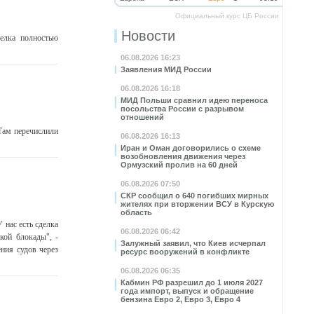
Официальный курс ЦБ России
Новости
елка полностью
06.08.2026 16:23
Заявления МИД России
06.08.2026 16:18
МИД Польши сравнил идею переноса
посольства России с разрывом
отношений
Там перечислили
06.08.2026 16:13
Иран и Оман договорились о схеме
возобновления движения через
Ормузский пролив на 60 дней
06.08.2026 07:50
СКР сообщил о 640 погибших мирных
жителях при вторжении ВСУ в Курскую
область
нас есть сделка
06.08.2026 06:42
ой блокады", -
Залужный заявил, что Киев исчерпал
ения судов через
ресурс вооружений в конфликте
06.08.2026 06:35
Кабмин РФ разрешил до 1 июля 2027
года импорт, выпуск и обращение
бензина Евро 2, Евро 3, Евро 4