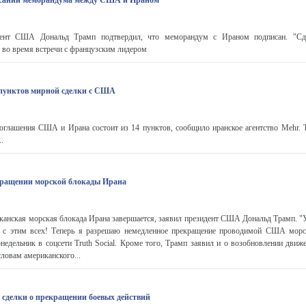
исании меморандума между США и Ираном
ент США Дональд Трамп подтвердил, что меморандум с Ираном подписан. "Сд
н во время встречи c французским лидером
 пунктов мирной сделки с США
оглашения США и Ирана состоит из 14 пунктов, сообщило иранское агентство Mehr. 
.
кращении морской блокады Ирана
нская морская блокада Ирана завершается, заявил президент США Дональд Трамп. "У 
 с этим всех! Теперь я разрешаю немедленное прекращение проводимой США морск
онедельник в соцсети Truth Social. Кроме того, Трамп заявил и о возобновлении движ
ловам американского...
сделки о прекращении боевых действий