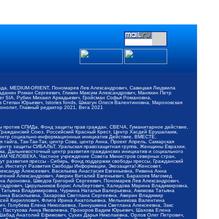
обода, MEDIUM-ORIENT, Пономарев Лев Александрович, Савицкая Людмила
Баданин Роман Сергеевич, Гликин Максим Александрович, Маняхин Петр
er SIA, Рубин Михаил Аркадьевич, Гройсман Софья Романовна,
Степан Юрьевич, Istories fonds, Шмагун Олеся Валентиновна, Мароховская
нолит, Главный редактор 2021, Вега 2021
Мы против СПИДа, Фонд защиты прав граждан, СВЕЧА, Гуманитарное действие,
 Гражданский Союз, Российский Красный Крест, Центр Хасдей Ерушалаим,
 Центр социально-информационных инициатив Действие, ВМЕСТЕ,
айга, Так-Так-Так, центр Сова, центр Анна, Проект Апрель, Самарская
Центр защиты СИБАЛЬТ, Уральская правозащитная группа, Женщины Евразии,
ка, Дальневосточный центр развития гражданских инициатив и социального
АВАМ ЧЕЛОВЕКА, Частное учреждение Совета Министров северных стран,
т развития прессы - Сибирь, Фонд поддержки свободы прессы, Гражданский
ы, Институт Развития Свободы Информации, Экозащита!-Женсовет,
ександр Алексеевич, Васильева Анастасия Евгеньевна, Ривина Анна
вгений Александрович, Аверин Виталий Евгеньевич, Барахоев Магомед
на Ароновна, Шведов Григорий Сергеевич, Пономарев Лев Александрович,
ксадрович, Цирульников Борис Альбертович, Халидова Марина Владимировна,
 Татьяна Владимировна, Чуркина Наталья Валерьевна, Акимова Татьяна
 Анна Васильевна, Захарова Светлана Сергеевна, Аверин Владимир
ксей Кириллович, Флиге Ирина Анатольевна, Мельникова Валентина
, Голубева Елена Николаевна, Ганнушкина Светлана Алексеевна, Закс
, Пастухова Анна Яковлевна, Прохоров Вадим Юрьевич, Шахова Елена
 Шабад Анатолий Ефимович, Сухих Дарья Николаевна, Орлов Олег Петрович,