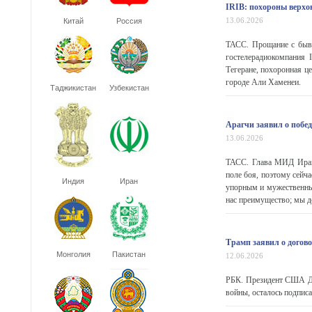
IRIB: похороны верхо
13.06.2026
Китай
Россия
ТАСС. Прощание с быв
гостелерадиокомпания
Тегеране, похоронная ц
городе Али Хаменеи.
Таджикистан
Узбекистан
Арагчи заявил о побе
13.06.2026
ТАСС. Глава МИД Ирана
поле боя, поэтому сейч
Индия
Иран
упорным и мужественным
нас преимущество; мы де
Трамп заявил о догов
Монголия
Пакистан
12.06.2026
РБК. Президент США До
войны, осталось подписа