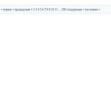
« первая
« предыдущая
1
2
3
4
5
6
7
8
9
10
11
...
188
следудющая »
последняя »