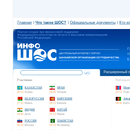
Главная
Что такое ШОС?
Официальные документы
Кто е
Портал создан при финансовой поддержке
Федерального агентства по печати и массовым коммуникациям
Российской Федерации
Расширенный п
Участники:
Наблюдате
КАЗАХСТАН
ИРАН
Монг
20:12
Астана
18:42
Тегеран
22:12
Улан-
БЕЛОРУССИЯ
КИРГИЗИЯ
Афга
17:12
Минск
20:12
Бишкек
18:42
Кабу
ИНДИЯ
КИТАЙ
19:42
Дели
22:12
Пекин
РОССИЯ
ПАКИСТАН
18:12
Москва
19:12
Исламабад