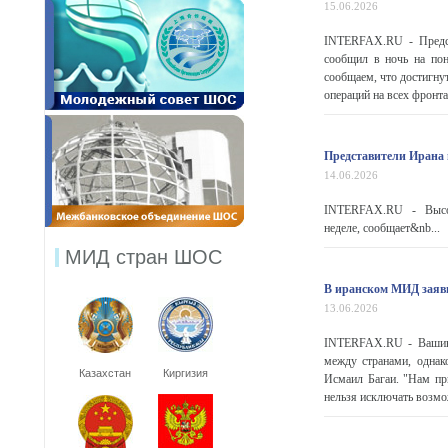
15.06.2026
INTERFAX.RU - Предст
сообщил в ночь на по
сообщаем, что достигн
операций на всех фронтах
Представители Ирана 
14.06.2026
INTERFAX.RU - Высо
неделе, сообщает&nb...
МИД стран ШОС
В иранском МИД заяви
13.06.2026
INTERFAX.RU - Вашингт
между странами, однак
Казахстан
Киргизия
Исмаил Багаи. "Нам пр
нельзя исключать возмож