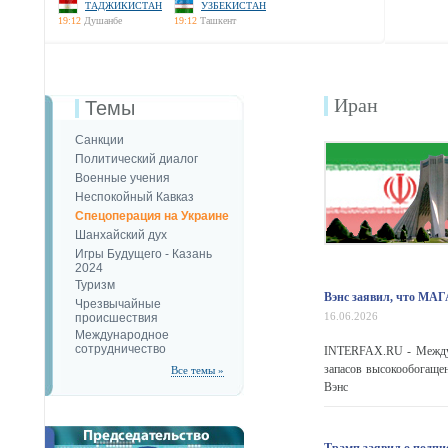
ТАДЖИКИСТАН
УЗБЕКИСТАН
19:12
Душанбе
19:12
Ташкент
Иран
Темы
Санкции
Политический диалог
Военные учения
Неспокойный Кавказ
Спецоперация на Украине
Шанхайский дух
Игры Будущего - Казань
2024
Туризм
Вэнс заявил, что МА
Чрезвычайные
16.06.2026
происшествия
Международное
сотрудничество
INTERFAX.RU - Междун
запасов высокообогаще
Все темы »
Вэнс