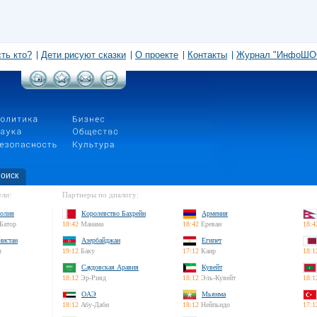
сть кто?
Дети рисуют сказки
О проекте
Контакты
Журнал "ИнфоШО
оиск
ли:
Партнеры по диалогу:
олия
Королевство Бахрейн
Армения
Батор
18:42
Манама
18:42
Ереван
18:4
нистан
Азербайджан
Египет
л
19:12
Баку
17:12
Каир
18:1
Саудовская Аравия
Кувейт
18:12
Эр-Рияд
18:12
Эль-Кувейт
18:1
ОАЭ
Мьянма
18:12
Абу-Даби
18:12
Нейпьидо
17:1