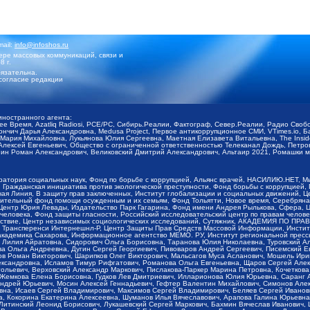
mail:
info@infoshos.ru
ре массовых коммуникаций, связи и
8 г.
язательна.
согласие редакции
иностранного агента:
щее Время, Azatliq Radiosi, PCE/PC, Сибирь.Реалии, Фактограф, Север.Реалии, Радио Св
ончич Дарья Александровна, Medusa Project, Первое антикоррупционное СМИ, VTimes.io, 
ария Михайловна, Лукьянова Юлия Сергеевна, Маетная Елизавета Витальевна, The Insid
ексей Евгеньевич, Общество с ограниченной ответственностью Телеканал Дождь, Петров 
н Роман Александрович, Великовский Дмитрий Александрович, Альтаир 2021, Ромашки мо
оратория социальных наук, Фонд по борьбе с коррупцией, Альянс врачей, НАСИЛИЮ.НЕТ, 
Гражданская инициатива против экологической преступности, Фонд борьбы с коррупцией,
чая Линия, В защиту прав заключенных, Институт глобализации и социальных движений,
тельный фонд помощи осужденным и их семьям, Фонд Тольятти, Новое время, Серебряная т
Центр Юрия Левады, Издательство Парк Гагарина, Фонд имени Андрея Рылькова, Сфера, 
еловека, Фонд защиты гласности, Российский исследовательский центр по правам челове
йствие, Центр независимых социологических исследований, Сутяжник, АКАДЕМИЯ ПО ПР
р Трансперенси Интернешнл-Р, Центр Защиты Прав Средств Массовой Информации, Институ
 академика Сахарова, Информационное агентство МЕМО. РУ, Институт региональной пресс
Лилия Айратовна, Сидорович Ольга Борисовна, Таранова Юлия Николаевна, Туровский Ал
а Ольга Андреевна, Дугин Сергей Георгиевич, Пивоваров Андрей Сергеевич, Писемский Е
в Роман Викторович, Шарипков Олег Викторович, Мальсагов Муса Асланович, Мошель Ири
ександровна, Исламов Тимур Рифгатович, Романова Ольга Евгеньевна, Щаров Сергей Але
льевич, Верховский Александр Маркович, Пислакова-Паркер Марина Петровна, Кочеткова
, Жемкова Елена Борисовна, Гудков Лев Дмитриевич, Илларионова Юлия Юрьевна, Саранг
Андрей Юрьевич, Мосин Алексей Геннадьевич, Гефтер Валентин Михайлович, Симонов Але
а, Исаев Сергей Владимирович, Максимов Сергей Владимирович, Беляев Сергей Иванович
 Кокорина Екатерина Алексеевна, Шуманов Илья Вячеславович, Арапова Галина Юрьевна
Литинский Леонид Борисович, Лукашевский Сергей Маркович, Бахмин Вячеслав Иванович,