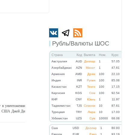
Рубль/Валюты ШОС
Страна
Код
Валюта
Ном.
Курс
Австралия
AUD
Доллар
1
57.05
Азербайджан
AZN
Манат
1
47.61
Армения
AMD
Драм
100
22.10
Индия
INR
Рупия
100
85.08
Казахстан
KZT
Тенге
100
17.15
Киргизия
KGS
Сом
100
92.54
КНР
CNY
Юань
1
11.97
 в уничтожении
Таджикистан
TJS
Сомони
10
87.61
ент США Джей Ди
Турецкая
TRY
Лира
10
17.03
Узбекистан
UZS
Сум
10000
68.08
Cша
USD
Доллар
1
80.93
Eвропа
EUR
Евро
1
93.19