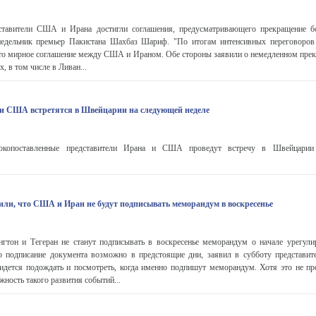
авители США и Ирана достигли соглашения, предусматривающего прекращение бо
недельник премьер Пакистана Шахбаз Шариф. "По итогам интенсивных переговоров
уто мирное соглашение между США и Ираном. Обе стороны заявили о немедленном пре
, в том числе в Ливан...
и США встретятся в Швейцарии на следующей неделе
копоставленные представители Ирана и США проведут встречу в Швейцарии
ли, что США и Иран не будут подписывать меморандум в воскресенье
он и Тегеран не станут подписывать в воскресенье меморандум о начале урегули
о подписание документа возможно в предстоящие дни, заявил в субботу представ
идется подождать и посмотреть, когда именно подпишут меморандум. Хотя это не про
ность такого развития событий...