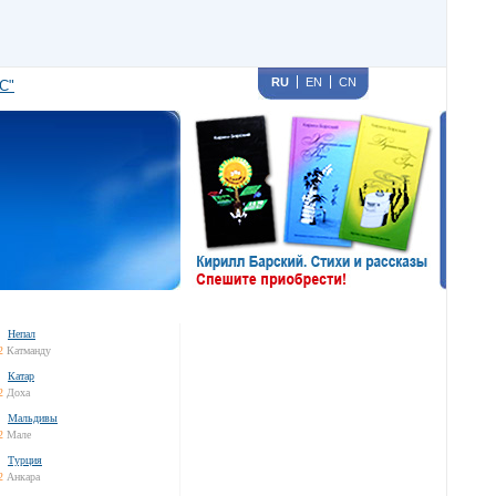
RU
EN
CN
С"
Непал
2
Катманду
Катар
2
Доха
Мальдивы
2
Мале
Турция
2
Анкара