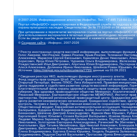
© 2007-2026, Информационное агентство ИнфоРос. Тел.: +7 495 718-84-11, E-
Портал «ИнфоШОС» зарегистрирован в Федеральной службе по надзору в сфе
охраны культурного наследия. Свидетельство Эл № 77-31649 от 04 апреля 200
При цитировании и перепечатке материалов ссылка на портал «ИнфоШОС» об
Для использования материалов в печатных изданиях необходимо письменное 
Если вы увидели ошибку, выделите ее мышкой и нажмите клавиши Ctrl+Enter
©
Создание сайта
- Инфорос, 2007-2026
* Реестр иностранных средств массовой информации, выполняющих функции 
Голос Америки, Idel.Реалии, Кавказ.Реалии, Крым.Реалии, Телеканал Настоя
Алексеевна, Маркелов Сергей Евгеньевич, Камалягин Денис Николаевич, Апах
Борисович, Ярош Юлия Петровна, Чуракова Ольга Владимировна, Железнова М
Рождественский Илья Дмитриевич, Апухтина Юлия Владимировна, Постернак Ал
Алеся Алексеевна, Долинина Ирина Николаевна, Шлейнов Роман Юрьевич, Ани
Источник:
https://minjust.gov.ru/ru/documents/7755/
данные на
03.09.2021
* Сведения реестра НКО, выполняющих функции иностранного агента:
Фонд защиты прав граждан Штаб, Институт права и публичной политики, Лаб
Открытый Петербург, Феникс ПЛЮС, Лига Избирателей, Правовая инициатива, 
Центр поддержки и содействия развитию средств массовой информации, Горя
Благотворительный фонд охраны здоровья и защиты прав граждан, Благотвори
губерния, Эра здоровья, правозащитное общество Мемориал, Аналитический 
Рязанский Мемориал, Екатеринбургское общество МЕМОРИАЛ, Институт прав ч
партнерства, Пермский региональный правозащитный центр, Гражданское де
Центр развития некоммерческих организаций, Гражданское содействие, Цент
контроль, Человек и Закон, Общественная комиссия по сохранению наследия
Общественный вердикт, Евразийская антимонопольная ассоциация, Чанышева 
Валерьевна, Бурдина Юлия Владимировна, Бойко Анатолий Николаевич, Гусев
Бекханович, Шевченко Дмитрий Александрович, Жданов Иван Юрьевич, Рубано
Каргалицкий Борис Юльевич, Созаев Валерий Валерьевич, Исакова Ирина Ал
Людевиг Марина Зариевна, Федотова Галина Анатольевна, Паутов Юрий Анато
Николаевна, Золотарева Екатерина Александровна, Рачинский Ян Збигневич
Анатольевич, Щур Татьяна Михайловна, Щур Николай Алексеевич, Блинушов 
Дмитриевна, Вититинова Елена Владимировна, Баженова Светлана Куприяновн
Елена Владимировна, Буртина Елена Юрьевна, Гендель Людмила Залмановна,
Владимировна, Подузов Сергей Васильевич, Протасова Ирина Вячеславовна, 