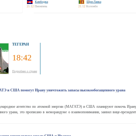
Камбоджа
Шри-Ланка
21:12
Пномпень
21:12
Коломбо
ТЕГЕРАН
18:42
Подробнее о стране
ГАТЭ и США помогут Ирану уничтожить запасы высокообогащенного урана
ародное агентство по атомной энергии (МАГАТЭ) и США планируют помочь Ирану
нного урана, это прописано в меморандуме о взаимопонимании, заявил вице-презид