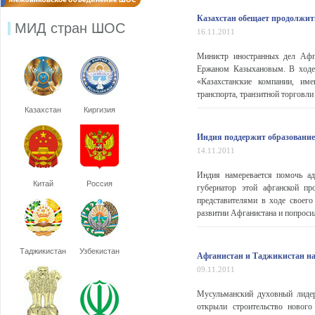
Казахстан обещает продолжи
МИД стран ШОС
16.11.2011
Министр иностранных дел Афга
Ержаном Казыхановым. В ходе 
«Казахстанские компании, им
транспорта, транзитной торговли 
Казахстан
Киргизия
Индия поддержит образование 
14.11.2011
Индия намеревается помочь ад
Китай
Россия
губернатор этой афганской п
представителями в ходе своег
развитии Афганистана и попроси
Таджикистан
Узбекистан
Афганистан и Таджикистан на
09.11.2011
Мусульманский духовный лиде
открыли строительство новог