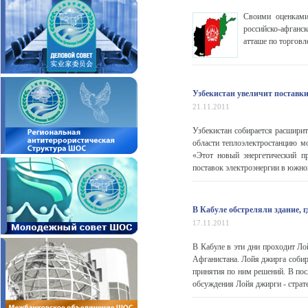
Своими оценками
российско-афганс
атташе по торгов
Узбекистан увеличит поставки
21.11.2011
Узбекистан собирается расширит
области теплоэлектростанцию м
«Этот новый энергетический п
поставок электроэнергии в южно
В Кабуле обстреляли здание, г
17.11.2011
В Кабуле в эти дни проходит Ло
Афганистана. Лойя джирга собир
принятия по ним решений. В пос
обсуждения Лойя джирги - страт