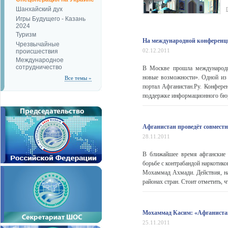
Шанхайский дух
Игры Будущего - Казань
2024
Туризм
На международной конференци
Чрезвычайные
02.12.2011
происшествия
Международное
сотрудничество
В Москве прошла международна
новые возможности». Одной из 
Все темы »
портал Афганистан.Ру. Конфере
поддержке информационного бюро
Афганистан проведёт совмест
28.11.2011
В ближайшее время афганские 
борьбе с контрабандой наркотик
Мохаммад Ахмади. Действия, на
районах стран. Стоит отметить, 
Мохаммад Касим: «Афганиста
25.11.2011