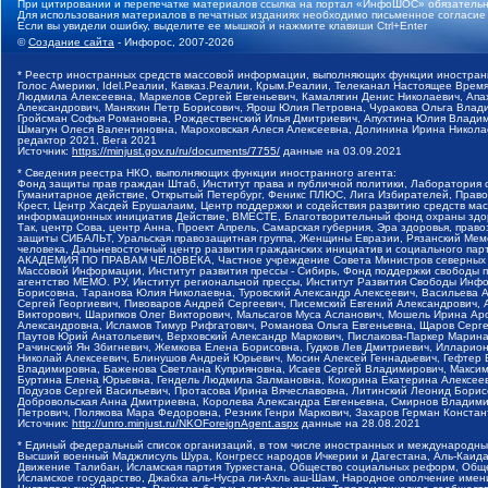
При цитировании и перепечатке материалов ссылка на портал «ИнфоШОС» обязательн
Для использования материалов в печатных изданиях необходимо письменное согласие
Если вы увидели ошибку, выделите ее мышкой и нажмите клавиши Ctrl+Enter
©
Создание сайта
- Инфорос, 2007-2026
* Реестр иностранных средств массовой информации, выполняющих функции иностранн
Голос Америки, Idel.Реалии, Кавказ.Реалии, Крым.Реалии, Телеканал Настоящее Время
Людмила Алексеевна, Маркелов Сергей Евгеньевич, Камалягин Денис Николаевич, Апах
Александрович, Маняхин Петр Борисович, Ярош Юлия Петровна, Чуракова Ольга Влади
Гройсман Софья Романовна, Рождественский Илья Дмитриевич, Апухтина Юлия Владимир
Шмагун Олеся Валентиновна, Мароховская Алеся Алексеевна, Долинина Ирина Никола
редактор 2021, Вега 2021
Источник:
https://minjust.gov.ru/ru/documents/7755/
данные на
03.09.2021
* Сведения реестра НКО, выполняющих функции иностранного агента:
Фонд защиты прав граждан Штаб, Институт права и публичной политики, Лаборатория
Гуманитарное действие, Открытый Петербург, Феникс ПЛЮС, Лига Избирателей, Правов
Крест, Центр Хасдей Ерушалаим, Центр поддержки и содействия развитию средств мас
информационных инициатив Действие, ВМЕСТЕ, Благотворительный фонд охраны здоров
Так, центр Сова, центр Анна, Проект Апрель, Самарская губерния, Эра здоровья, пр
защиты СИБАЛЬТ, Уральская правозащитная группа, Женщины Евразии, Рязанский Мемо
человека, Дальневосточный центр развития гражданских инициатив и социального пар
АКАДЕМИЯ ПО ПРАВАМ ЧЕЛОВЕКА, Частное учреждение Совета Министров северных стр
Массовой Информации, Институт развития прессы - Сибирь, Фонд поддержки свободы 
агентство МЕМО. РУ, Институт региональной прессы, Институт Развития Свободы Инф
Борисовна, Таранова Юлия Николаевна, Туровский Александр Алексеевич, Васильева 
Сергей Георгиевич, Пивоваров Андрей Сергеевич, Писемский Евгений Александрович,
Викторович, Шарипков Олег Викторович, Мальсагов Муса Асланович, Мошель Ирина Ар
Александровна, Исламов Тимур Рифгатович, Романова Ольга Евгеньевна, Щаров Серг
Паутов Юрий Анатольевич, Верховский Александр Маркович, Пислакова-Паркер Марина
Рачинский Ян Збигневич, Жемкова Елена Борисовна, Гудков Лев Дмитриевич, Иллари
Николай Алексеевич, Блинушов Андрей Юрьевич, Мосин Алексей Геннадьевич, Гефтер
Владимировна, Баженова Светлана Куприяновна, Исаев Сергей Владимирович, Максим
Буртина Елена Юрьевна, Гендель Людмила Залмановна, Кокорина Екатерина Алексеев
Подузов Сергей Васильевич, Протасова Ирина Вячеславовна, Литинский Леонид Борис
Добровольская Анна Дмитриевна, Королева Александра Евгеньевна, Смирнов Владими
Петрович, Полякова Мара Федоровна, Резник Генри Маркович, Захаров Герман Конста
Источник:
http://unro.minjust.ru/NKOForeignAgent.aspx
данные на
28.08.2021
* Единый федеральный список организаций, в том числе иностранных и международны
Высший военный Маджлисуль Шура, Конгресс народов Ичкерии и Дагестана, Аль-Каида, 
Движение Талибан, Исламская партия Туркестана, Общество социальных реформ, Общес
Исламское государство, Джабха аль-Нусра ли-Ахль аш-Шам, Народное ополчение имен