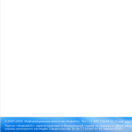
© 2007-2026, Информационное агентство ИнфоРос. Тел.: +7 495 718-84-11, E-mail:
info
Портал «ИнфоШОС» зарегистрирован в Федеральной службе по надзору в сфере массо
охраны культурного наследия. Свидетельство Эл № 77-31649 от 04 апреля 2008 г.