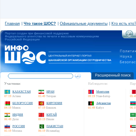
Главная
Что такое ШОС?
Официальные документы
Кто есть кто
Портал создан при финансовой поддержке
Федерального агентства по печати и массовым коммуникациям
Российской Федерации
Расширенный поиск
Участники:
Наблюдатели:
Пар
КАЗАХСТАН
ИРАН
Монголия
07:19
Астана
05:49
Тегеран
09:19
Улан-Батор
05:4
БЕЛОРУССИЯ
КИРГИЗИЯ
Афганистан
04:19
Минск
07:19
Бишкек
05:49
Кабул
06:1
ИНДИЯ
КИТАЙ
06:49
Дели
09:19
Пекин
05:1
РОССИЯ
ПАКИСТАН
05:19
Москва
06:19
Исламабад
05:1