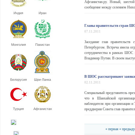
Афганистан.ру. Новый, шесто
сообщение между селением Нихол
Индия
Иран
Главы правительств стран ШО
07.11.2011
Заседание глав правительств
Монголия
Пакистан
Петербургом. Встреча имела огр
сотрудничества в рамках ШОС н
Владимир Путин. В своем выступ
В ШОС рассматривают заявки 
Белорусия
Шри-Ланка
02.11.2011
Специальный представитель пр
что в Шанхайской организаци
наблюдателя при организации и Т
Турция
Афганистан
преддверии Совета глав правите
« первая
« предыд