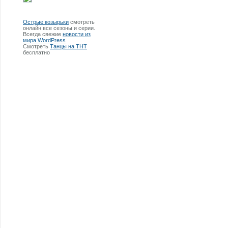
Острые козырьки
смотреть
онлайн все сезоны и серии.
Всегда свежие
новости из
мира WordPress
Смотреть
Танцы на ТНТ
бесплатно