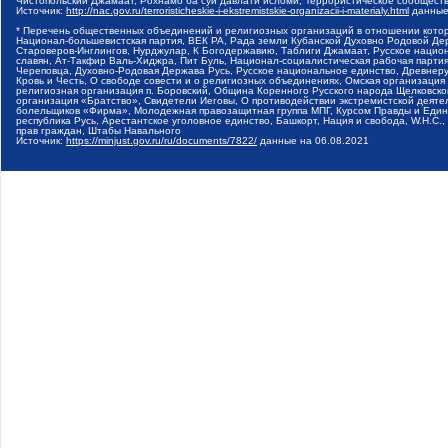
Чистопольский Джамаат, Рохнамо ба суи давлати исломи, Террористическое сообщест
Источник:
http://nac.gov.ru/terroristicheskie-i-ekstremistskie-organizacii-i-materialy.html
данные
* Перечень общественных объединений и религиозных организаций в отношении котор
Национал-большевистская партия, ВЕК РА, Рада земли Кубанской Духовно Родовой Де
Староверов-Инглингов, Нурджулар, К Богодержавию, Таблиги Джамаат, Русское наци
славян, Ат-Такфир Валь-Хиджра, Пит Буль, Национал-социалистическая рабочая парт
Череповца, Духовно-Родовая Держава Русь, Русское национальное единство, Древнер
Кровь и Честь, О свободе совести и о религиозных объединениях, Омская организаци
религиозная организация п. Боровский, Община Коренного Русского народа Щелковског
организация «Братство», Свидетели Иеговы, О противодействии экстремистской деяте
болельщиков «Фирма», Молодежная правозащитная группа МПГ, Курсом Правды и Единен
республика Русь, Арестантское уголовное единство, Башкорт, Нация и свобода, W.H.С
прав граждан, Штабы Навального
Источник:
https://minjust.gov.ru/ru/documents/7822/
данные на
06.08.2021