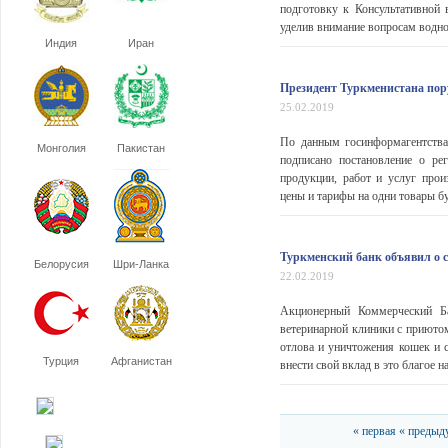
подготовку к Консультативной 
уделив внимание вопросам водной
Индия
Иран
Президент Туркменистана пор
25.02.2019
По данным госинформагентств
Монголия
Пакистан
подписано постановление о ре
продукции, работ и услуг прои
цены и тарифы на одни товары бу
Туркменский банк объявил о 
Белорусия
Шри-Ланка
22.02.2019
Акционерный Коммерческий Ба
ветеринарной клиники с приюто
отлова и уничтожения кошек и 
Турция
Афганистан
внести свой вклад в это благое н
« первая
« предыд