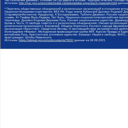
Чистопольский Джамаат, Рохнамо ба суи давлати исломи, Террористическое сообщест
Источник:
http://nac.gov.ru/terroristicheskie-i-ekstremistskie-organizacii-i-materialy.html
данные
* Перечень общественных объединений и религиозных организаций в отношении котор
Национал-большевистская партия, ВЕК РА, Рада земли Кубанской Духовно Родовой Де
Староверов-Инглингов, Нурджулар, К Богодержавию, Таблиги Джамаат, Русское наци
славян, Ат-Такфир Валь-Хиджра, Пит Буль, Национал-социалистическая рабочая парт
Череповца, Духовно-Родовая Держава Русь, Русское национальное единство, Древнер
Кровь и Честь, О свободе совести и о религиозных объединениях, Омская организаци
религиозная организация п. Боровский, Община Коренного Русского народа Щелковског
организация «Братство», Свидетели Иеговы, О противодействии экстремистской деяте
болельщиков «Фирма», Молодежная правозащитная группа МПГ, Курсом Правды и Единен
республика Русь, Арестантское уголовное единство, Башкорт, Нация и свобода, W.H.С
прав граждан, Штабы Навального
Источник:
https://minjust.gov.ru/ru/documents/7822/
данные на
06.08.2021