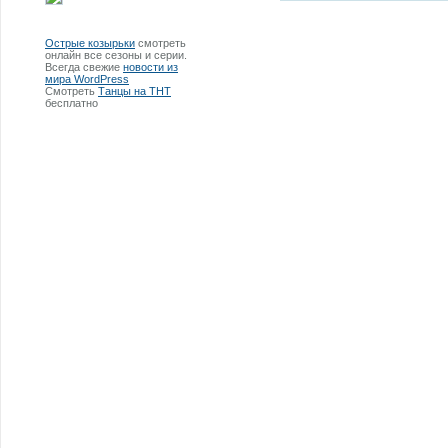
Острые козырьки
смотреть
онлайн все сезоны и серии.
Всегда свежие
новости из
мира WordPress
Смотреть
Танцы на ТНТ
бесплатно