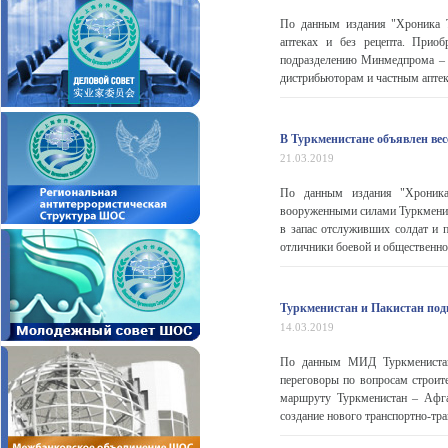
По данным издания "Хроника Т
аптеках и без рецепта. Приоб
подразделению Минмедпрома – 
дистрибьюторам и частным аптек
В Туркменистане объявлен ве
21.03.2019
По данным издания "Хроника
вооруженными силами Туркмени
в запас отслуживших солдат и 
отличники боевой и общественно
Туркменистан и Пакистан под
14.03.2019
По данным МИД Туркменистана
переговоры по вопросам строит
маршруту Туркменистан – Афга
создание нового транспортно-тра