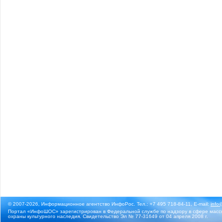
© 2007-2026, Информационное агентство ИнфоРос. Тел.: +7 495 718-84-11, E-mail:
info
Портал «ИнфоШОС» зарегистрирован в Федеральной службе по надзору в сфере массо
охраны культурного наследия. Свидетельство Эл № 77-31649 от 04 апреля 2008 г.