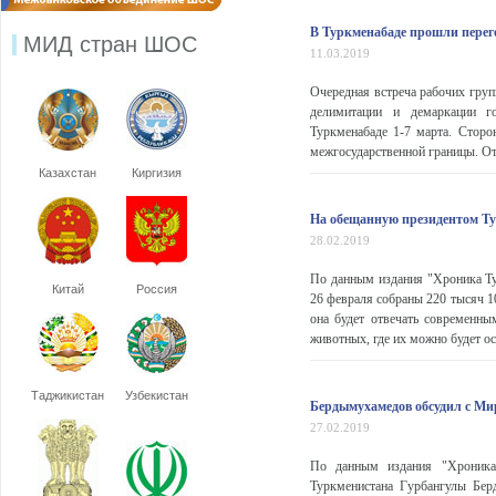
В Туркменабаде прошли перег
МИД стран ШОС
11.03.2019
Очередная встреча рабочих гру
делимитации и демаркации г
Туркменабаде 1-7 марта. Стор
межгосударственной границы. От
Казахстан
Киргизия
На обещанную президентом Ту
28.02.2019
По данным издания "Хроника Ту
Китай
Россия
26 февраля собраны 220 тысяч 1
она будет отвечать современн
животных, где их можно будет ос
Таджикистан
Узбекистан
Бердымухамедов обсудил с Ми
27.02.2019
По данным издания "Хроника 
Туркменистана Гурбангулы Бе