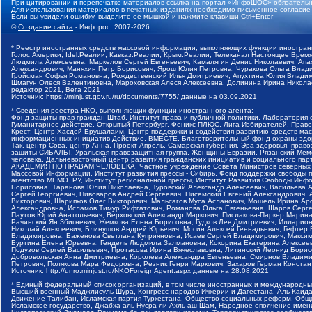
При цитировании и перепечатке материалов ссылка на портал «ИнфоШОС» обязательн
Для использования материалов в печатных изданиях необходимо письменное согласие
Если вы увидели ошибку, выделите ее мышкой и нажмите клавиши Ctrl+Enter
©
Создание сайта
- Инфорос, 2007-2026
* Реестр иностранных средств массовой информации, выполняющих функции иностранн
Голос Америки, Idel.Реалии, Кавказ.Реалии, Крым.Реалии, Телеканал Настоящее Время
Людмила Алексеевна, Маркелов Сергей Евгеньевич, Камалягин Денис Николаевич, Апах
Александрович, Маняхин Петр Борисович, Ярош Юлия Петровна, Чуракова Ольга Влади
Гройсман Софья Романовна, Рождественский Илья Дмитриевич, Апухтина Юлия Владимир
Шмагун Олеся Валентиновна, Мароховская Алеся Алексеевна, Долинина Ирина Никола
редактор 2021, Вега 2021
Источник:
https://minjust.gov.ru/ru/documents/7755/
данные на
03.09.2021
* Сведения реестра НКО, выполняющих функции иностранного агента:
Фонд защиты прав граждан Штаб, Институт права и публичной политики, Лаборатория
Гуманитарное действие, Открытый Петербург, Феникс ПЛЮС, Лига Избирателей, Правов
Крест, Центр Хасдей Ерушалаим, Центр поддержки и содействия развитию средств мас
информационных инициатив Действие, ВМЕСТЕ, Благотворительный фонд охраны здоров
Так, центр Сова, центр Анна, Проект Апрель, Самарская губерния, Эра здоровья, пр
защиты СИБАЛЬТ, Уральская правозащитная группа, Женщины Евразии, Рязанский Мемо
человека, Дальневосточный центр развития гражданских инициатив и социального пар
АКАДЕМИЯ ПО ПРАВАМ ЧЕЛОВЕКА, Частное учреждение Совета Министров северных стр
Массовой Информации, Институт развития прессы - Сибирь, Фонд поддержки свободы 
агентство МЕМО. РУ, Институт региональной прессы, Институт Развития Свободы Инф
Борисовна, Таранова Юлия Николаевна, Туровский Александр Алексеевич, Васильева 
Сергей Георгиевич, Пивоваров Андрей Сергеевич, Писемский Евгений Александрович,
Викторович, Шарипков Олег Викторович, Мальсагов Муса Асланович, Мошель Ирина Ар
Александровна, Исламов Тимур Рифгатович, Романова Ольга Евгеньевна, Щаров Серг
Паутов Юрий Анатольевич, Верховский Александр Маркович, Пислакова-Паркер Марина
Рачинский Ян Збигневич, Жемкова Елена Борисовна, Гудков Лев Дмитриевич, Иллари
Николай Алексеевич, Блинушов Андрей Юрьевич, Мосин Алексей Геннадьевич, Гефтер
Владимировна, Баженова Светлана Куприяновна, Исаев Сергей Владимирович, Максим
Буртина Елена Юрьевна, Гендель Людмила Залмановна, Кокорина Екатерина Алексеев
Подузов Сергей Васильевич, Протасова Ирина Вячеславовна, Литинский Леонид Борис
Добровольская Анна Дмитриевна, Королева Александра Евгеньевна, Смирнов Владими
Петрович, Полякова Мара Федоровна, Резник Генри Маркович, Захаров Герман Конста
Источник:
http://unro.minjust.ru/NKOForeignAgent.aspx
данные на
28.08.2021
* Единый федеральный список организаций, в том числе иностранных и международны
Высший военный Маджлисуль Шура, Конгресс народов Ичкерии и Дагестана, Аль-Каида, 
Движение Талибан, Исламская партия Туркестана, Общество социальных реформ, Общес
Исламское государство, Джабха аль-Нусра ли-Ахль аш-Шам, Народное ополчение имен