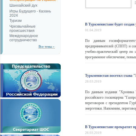
Шанхайский дух
Игры Будущего - Казань
2024
Туризм
В Туркменистане будет создан
Чрезвычайные
01.04.2019
происшествия
Международное
сотрудничество
По данным госинформагент
предпринимателей (СППТ) и сог
Все темы »
учебно-практический центр по 
программное обеспечение, повыша
Туркменистан посетил глава 
28.03.2019
По данным издания "Хроника Т
российского госконцерна "Газп
переговоров с президентом Гу
энергетики. Напомним, перегово
В Туркменистане прекратят п
26.03.2019