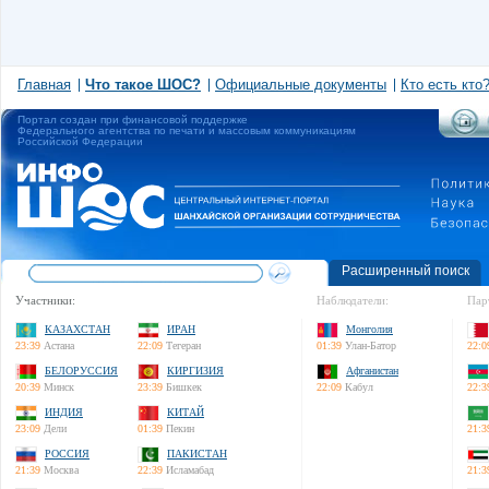
Главная
Что такое ШОС?
Официальные документы
Кто есть кто
Портал создан при финансовой поддержке
Федерального агентства по печати и массовым коммуникациям
Российской Федерации
Расширенный поиск
Участники:
Наблюдатели:
Пар
КАЗАХСТАН
ИРАН
Монголия
23:39
Астана
22:09
Тегеран
01:39
Улан-Батор
22:0
БЕЛОРУССИЯ
КИРГИЗИЯ
Афганистан
20:39
Минск
23:39
Бишкек
22:09
Кабул
22:3
ИНДИЯ
КИТАЙ
23:09
Дели
01:39
Пекин
21:3
РОССИЯ
ПАКИСТАН
21:39
Москва
22:39
Исламабад
21:3