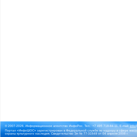
© 2007-2026, Информационное агентство ИнфоРос. Тел.: +7 495 718-84-11, E-mail:
info
Портал «ИнфоШОС» зарегистрирован в Федеральной службе по надзору в сфере массо
охраны культурного наследия. Свидетельство Эл № 77-31649 от 04 апреля 2008 г.