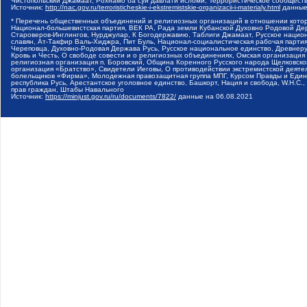
Чистопольский Джамаат, Рохнамо ба суи давлати исломи, Террористическое сообщест
Источник:
http://nac.gov.ru/terroristicheskie-i-ekstremistskie-organizacii-i-materialy.html
данные
* Перечень общественных объединений и религиозных организаций в отношении котор
Национал-большевистская партия, ВЕК РА, Рада земли Кубанской Духовно Родовой Де
Староверов-Инглингов, Нурджулар, К Богодержавию, Таблиги Джамаат, Русское наци
славян, Ат-Такфир Валь-Хиджра, Пит Буль, Национал-социалистическая рабочая парт
Череповца, Духовно-Родовая Держава Русь, Русское национальное единство, Древнер
Кровь и Честь, О свободе совести и о религиозных объединениях, Омская организаци
религиозная организация п. Боровский, Община Коренного Русского народа Щелковског
организация «Братство», Свидетели Иеговы, О противодействии экстремистской деяте
болельщиков «Фирма», Молодежная правозащитная группа МПГ, Курсом Правды и Единен
республика Русь, Арестантское уголовное единство, Башкорт, Нация и свобода, W.H.С
прав граждан, Штабы Навального
Источник:
https://minjust.gov.ru/ru/documents/7822/
данные на
06.08.2021