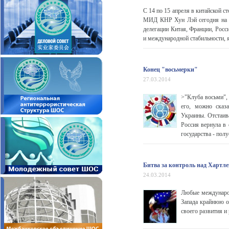
С 14 по 15 апреля в китайской 
МИД КНР Хун Лэй сегодня на о
делегации Китая, Франции, Рос
и международной стабильности, 
Конец "восьмерки"
27.03.2014
>"Клуба восьми",
его, можно сказа
Украины. Отстаива
Россия вернула в
государства - пол
Битва за контроль над Хартл
24.03.2014
Любые международ
Запада крайнюю 
своего развития и