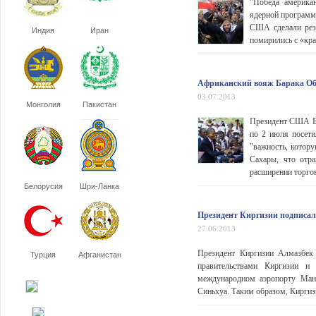
"Победа америка
ядерной программ
США сделали резк
Индия
Иран
помирились с «кра
Африканский вояж Барака О
03.07.2013
Монголия
Пакистан
Президент США Ба
по 2 июля посети
"важность, кото
Сахары, что отра
расширении торгов
Белорусия
Шри-Ланка
Президент Киргизии подписал
27.06.2013
Президент Киргизии Алмазбек
Турция
Афганистан
правительствами Киргизии и
международном аэропорту Мана
Синьхуа. Таким образом, Киргиз