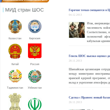
МИД стран ШОС
Горячие точки смещаются в Ц
04.12.2013
Итак, американцы
численность войс
Соответственно, и
полномочий афг
Казахстан
Киргизия
кабульская админи
Генсек ШОС высоко оценил до
28.11.2013
Китай
Россия
Шанхайская организация сотрудн
между министрами иностранны
иранской ядерной программе, 
вклад в укрепление атмосферы д
Таджикистан
Узбекистан
Сделка с Ираном: новый бала
26.11.2013