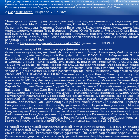
При цитировании и перепечатке материалов ссылка на портал «ИнфоШОС» обязательн
Для использования материалов в печатных изданиях необходимо письменное согласие
Если вы увидели ошибку, выделите ее мышкой и нажмите клавиши Ctrl+Enter
©
Создание сайта
- Инфорос, 2007-2026
* Реестр иностранных средств массовой информации, выполняющих функции иностранн
Голос Америки, Idel.Реалии, Кавказ.Реалии, Крым.Реалии, Телеканал Настоящее Время
Людмила Алексеевна, Маркелов Сергей Евгеньевич, Камалягин Денис Николаевич, Апах
Александрович, Маняхин Петр Борисович, Ярош Юлия Петровна, Чуракова Ольга Влади
Гройсман Софья Романовна, Рождественский Илья Дмитриевич, Апухтина Юлия Владимир
Шмагун Олеся Валентиновна, Мароховская Алеся Алексеевна, Долинина Ирина Никола
редактор 2021, Вега 2021
Источник:
https://minjust.gov.ru/ru/documents/7755/
данные на
03.09.2021
* Сведения реестра НКО, выполняющих функции иностранного агента:
Фонд защиты прав граждан Штаб, Институт права и публичной политики, Лаборатория
Гуманитарное действие, Открытый Петербург, Феникс ПЛЮС, Лига Избирателей, Правов
Крест, Центр Хасдей Ерушалаим, Центр поддержки и содействия развитию средств мас
информационных инициатив Действие, ВМЕСТЕ, Благотворительный фонд охраны здоров
Так, центр Сова, центр Анна, Проект Апрель, Самарская губерния, Эра здоровья, пр
защиты СИБАЛЬТ, Уральская правозащитная группа, Женщины Евразии, Рязанский Мемо
человека, Дальневосточный центр развития гражданских инициатив и социального пар
АКАДЕМИЯ ПО ПРАВАМ ЧЕЛОВЕКА, Частное учреждение Совета Министров северных стр
Массовой Информации, Институт развития прессы - Сибирь, Фонд поддержки свободы 
агентство МЕМО. РУ, Институт региональной прессы, Институт Развития Свободы Инф
Борисовна, Таранова Юлия Николаевна, Туровский Александр Алексеевич, Васильева 
Сергей Георгиевич, Пивоваров Андрей Сергеевич, Писемский Евгений Александрович,
Викторович, Шарипков Олег Викторович, Мальсагов Муса Асланович, Мошель Ирина Ар
Александровна, Исламов Тимур Рифгатович, Романова Ольга Евгеньевна, Щаров Серг
Паутов Юрий Анатольевич, Верховский Александр Маркович, Пислакова-Паркер Марина
Рачинский Ян Збигневич, Жемкова Елена Борисовна, Гудков Лев Дмитриевич, Иллари
Николай Алексеевич, Блинушов Андрей Юрьевич, Мосин Алексей Геннадьевич, Гефтер
Владимировна, Баженова Светлана Куприяновна, Исаев Сергей Владимирович, Максим
Буртина Елена Юрьевна, Гендель Людмила Залмановна, Кокорина Екатерина Алексеев
Подузов Сергей Васильевич, Протасова Ирина Вячеславовна, Литинский Леонид Борис
Добровольская Анна Дмитриевна, Королева Александра Евгеньевна, Смирнов Владими
Петрович, Полякова Мара Федоровна, Резник Генри Маркович, Захаров Герман Конста
Источник:
http://unro.minjust.ru/NKOForeignAgent.aspx
данные на
28.08.2021
* Единый федеральный список организаций, в том числе иностранных и международны
Высший военный Маджлисуль Шура, Конгресс народов Ичкерии и Дагестана, Аль-Каида, 
Движение Талибан, Исламская партия Туркестана, Общество социальных реформ, Общес
Исламское государство, Джабха аль-Нусра ли-Ахль аш-Шам, Народное ополчение имен