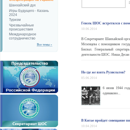
Шанхайский дух
Игры Будущего - Казань
2024
Туризм
Генсек ШОС встретился с по
Чрезвычайные
10.06.2014
происшествия
Международное
сотрудничество
В Секретариате Шанхайской орга
Мезенцева с помощником госуд
Все темы »
Бисвал. Генеральный секрета
деятельности ШОС. Ниша Десаи Б
Но где же взять Рузвельтов?
05.06.2014
6 июня 1944 год
одинаково...
В Китае пройдет совещание п
10.04.2014