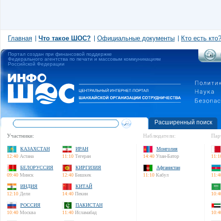
Главная
Что такое ШОС?
Официальные документы
Кто есть кто
Портал создан при финансовой поддержке
Федерального агентства по печати и массовым коммуникациям
Российской Федерации
Расширенный поиск
Участники:
Наблюдатели:
Пар
КАЗАХСТАН
ИРАН
Монголия
12:40
Астана
11:10
Тегеран
14:40
Улан-Батор
11:1
БЕЛОРУССИЯ
КИРГИЗИЯ
Афганистан
09:40
Минск
12:40
Бишкек
11:10
Кабул
11:4
ИНДИЯ
КИТАЙ
12:10
Дели
14:40
Пекин
10:4
РОССИЯ
ПАКИСТАН
10:40
Москва
11:40
Исламабад
10:4