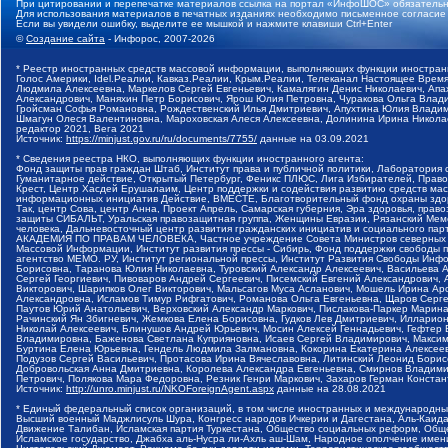
При цитировании и перепечатке материалов ссылка на портал «ИнфоШОС» обязательн
Для использования материалов в печатных изданиях необходимо письменное согласие
Если вы увидели ошибку, выделите ее мышкой и нажмите клавиши Ctrl+Enter
©
Создание сайта
- Инфорос, 2007-2026
* Реестр иностранных средств массовой информации, выполняющих функции иностранн
Голос Америки, Idel.Реалии, Кавказ.Реалии, Крым.Реалии, Телеканал Настоящее Время
Людмила Алексеевна, Маркелов Сергей Евгеньевич, Камалягин Денис Николаевич, Апах
Александрович, Маняхин Петр Борисович, Ярош Юлия Петровна, Чуракова Ольга Влади
Гройсман Софья Романовна, Рождественский Илья Дмитриевич, Апухтина Юлия Владимир
Шмагун Олеся Валентиновна, Мароховская Алеся Алексеевна, Долинина Ирина Никола
редактор 2021, Вега 2021
Источник:
https://minjust.gov.ru/ru/documents/7755/
данные на
03.09.2021
* Сведения реестра НКО, выполняющих функции иностранного агента:
Фонд защиты прав граждан Штаб, Институт права и публичной политики, Лаборатория
Гуманитарное действие, Открытый Петербург, Феникс ПЛЮС, Лига Избирателей, Правов
Крест, Центр Хасдей Ерушалаим, Центр поддержки и содействия развитию средств мас
информационных инициатив Действие, ВМЕСТЕ, Благотворительный фонд охраны здоров
Так, центр Сова, центр Анна, Проект Апрель, Самарская губерния, Эра здоровья, пр
защиты СИБАЛЬТ, Уральская правозащитная группа, Женщины Евразии, Рязанский Мемо
человека, Дальневосточный центр развития гражданских инициатив и социального пар
АКАДЕМИЯ ПО ПРАВАМ ЧЕЛОВЕКА, Частное учреждение Совета Министров северных стр
Массовой Информации, Институт развития прессы - Сибирь, Фонд поддержки свободы 
агентство МЕМО. РУ, Институт региональной прессы, Институт Развития Свободы Инф
Борисовна, Таранова Юлия Николаевна, Туровский Александр Алексеевич, Васильева 
Сергей Георгиевич, Пивоваров Андрей Сергеевич, Писемский Евгений Александрович,
Викторович, Шарипков Олег Викторович, Мальсагов Муса Асланович, Мошель Ирина Ар
Александровна, Исламов Тимур Рифгатович, Романова Ольга Евгеньевна, Щаров Серг
Паутов Юрий Анатольевич, Верховский Александр Маркович, Пислакова-Паркер Марина
Рачинский Ян Збигневич, Жемкова Елена Борисовна, Гудков Лев Дмитриевич, Иллари
Николай Алексеевич, Блинушов Андрей Юрьевич, Мосин Алексей Геннадьевич, Гефтер
Владимировна, Баженова Светлана Куприяновна, Исаев Сергей Владимирович, Максим
Буртина Елена Юрьевна, Гендель Людмила Залмановна, Кокорина Екатерина Алексеев
Подузов Сергей Васильевич, Протасова Ирина Вячеславовна, Литинский Леонид Борис
Добровольская Анна Дмитриевна, Королева Александра Евгеньевна, Смирнов Владими
Петрович, Полякова Мара Федоровна, Резник Генри Маркович, Захаров Герман Конста
Источник:
http://unro.minjust.ru/NKOForeignAgent.aspx
данные на
28.08.2021
* Единый федеральный список организаций, в том числе иностранных и международны
Высший военный Маджлисуль Шура, Конгресс народов Ичкерии и Дагестана, Аль-Каида, 
Движение Талибан, Исламская партия Туркестана, Общество социальных реформ, Общес
Исламское государство, Джабха аль-Нусра ли-Ахль аш-Шам, Народное ополчение имен