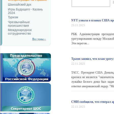
Шанхайский дух
Игры Будущего - Казань
2024
Туризм
NYT узнала о планах США про
Чрезвычайные
23.11.2025
происшествия
Международное
сотрудничество
РБК. Администрация президен
урегулированию между Москвой 
Все темы »
Эти перегов...
Трамп заявил, что план урег
22.11.2025
ТАСС. Президент США Дональд 
кризиса не является "окончате
лужайке Белого дома был задан
ответил американский лидер. "Мы
СМИ сообщили, что генерал 
22.11.2025