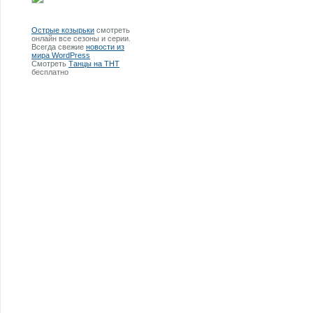
Острые козырьки
смотреть
онлайн все сезоны и серии.
Всегда свежие
новости из
мира WordPress
Смотреть
Танцы на ТНТ
бесплатно