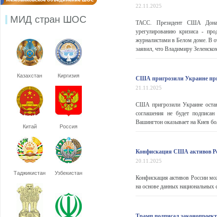
22.11.2025
МИД стран ШОС
ТАСС. Президент США Донал
урегулированию кризиса - пр
журналистами в Белом доме. В о
заявил, что Владимиру Зеленском
Казахстан
Киргизия
США пригрозили Украине при 
21.11.2025
США пригрозили Украине остан
соглашения не будет подписан
Вашингтон оказывает на Киев бол
Китай
Россия
Конфискация США активов Рос
20.11.2025
Таджикистан
Узбекистан
Конфискация активов России мо
на основе данных национальных 
Трамп подписал законопроект