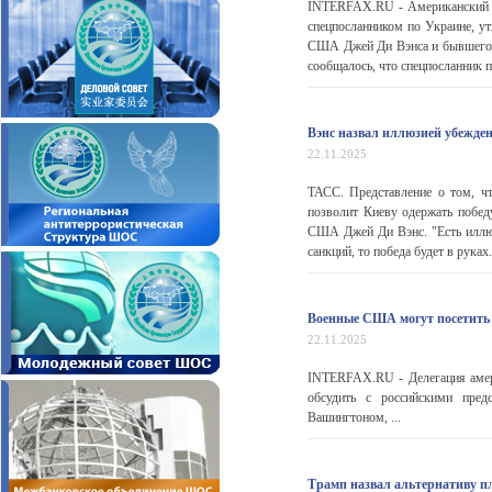
INTERFAX.RU - Американский п
спецпосланником по Украине, ут
США Джей Ди Вэнса и бывшего од
сообщалось, что спецпосланник
Вэнс назвал иллюзией убежден
22.11.2025
ТАСС. Представление о том, ч
позволит Киеву одержать побед
США Джей Ди Вэнс. "Есть иллюз
санкций, то победа будет в рука
Военные США могут посетить 
22.11.2025
INTERFAX.RU - Делегация амер
обсудить с российскими пред
Вашингтоном, ...
Трамп назвал альтернативу 