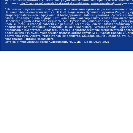
Чистопольский Джамаат, Рохнамо ба суи давлати исломи, Террористическое сообщест
Источник:
http://nac.gov.ru/terroristicheskie-i-ekstremistskie-organizacii-i-materialy.html
данные
* Перечень общественных объединений и религиозных организаций в отношении котор
Национал-большевистская партия, ВЕК РА, Рада земли Кубанской Духовно Родовой Де
Староверов-Инглингов, Нурджулар, К Богодержавию, Таблиги Джамаат, Русское наци
славян, Ат-Такфир Валь-Хиджра, Пит Буль, Национал-социалистическая рабочая парт
Череповца, Духовно-Родовая Держава Русь, Русское национальное единство, Древнер
Кровь и Честь, О свободе совести и о религиозных объединениях, Омская организаци
религиозная организация п. Боровский, Община Коренного Русского народа Щелковског
организация «Братство», Свидетели Иеговы, О противодействии экстремистской деяте
болельщиков «Фирма», Молодежная правозащитная группа МПГ, Курсом Правды и Единен
республика Русь, Арестантское уголовное единство, Башкорт, Нация и свобода, W.H.С
прав граждан, Штабы Навального
Источник:
https://minjust.gov.ru/ru/documents/7822/
данные на
06.08.2021