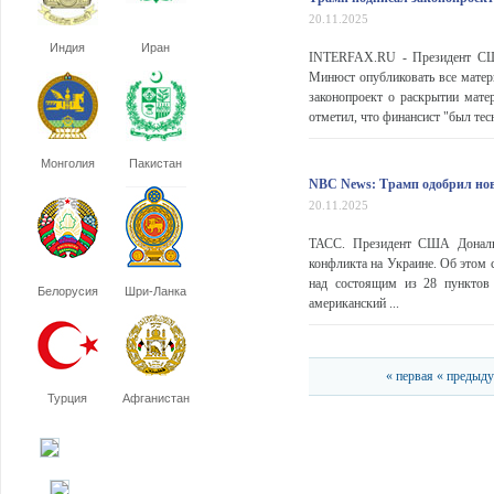
20.11.2025
Индия
Иран
INTERFAX.RU - Президент США
Минюст опубликовать все матер
законопроект о раскрытии матер
отметил, что финансист "был те
Монголия
Пакистан
NBC News: Трамп одобрил но
20.11.2025
ТАСС. Президент США Дональд
конфликта на Украине. Об этом 
над состоящим из 28 пунктов
Белорусия
Шри-Ланка
американский ...
« первая
« предыд
Турция
Афганистан