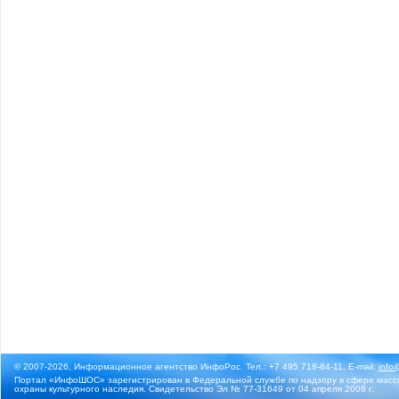
© 2007-2026, Информационное агентство ИнфоРос. Тел.: +7 495 718-84-11, E-mail:
info
Портал «ИнфоШОС» зарегистрирован в Федеральной службе по надзору в сфере массо
охраны культурного наследия. Свидетельство Эл № 77-31649 от 04 апреля 2008 г.