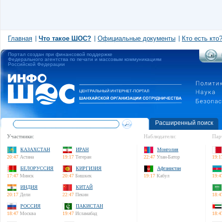
Главная
Что такое ШОС?
Официальные документы
Кто есть кто
Портал создан при финансовой поддержке
Федерального агентства по печати и массовым коммуникациям
Российской Федерации
Расширенный поиск
Участники:
Наблюдатели:
Пар
КАЗАХСТАН
ИРАН
Монголия
20:47
Астана
19:17
Тегеран
22:47
Улан-Батор
19:1
БЕЛОРУССИЯ
КИРГИЗИЯ
Афганистан
17:47
Минск
20:47
Бишкек
19:17
Кабул
19:4
ИНДИЯ
КИТАЙ
20:17
Дели
22:47
Пекин
18:4
РОССИЯ
ПАКИСТАН
18:47
Москва
19:47
Исламабад
18:4